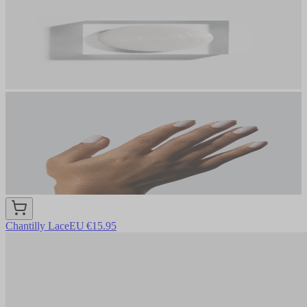
Chantilly Lace
EU €15.95