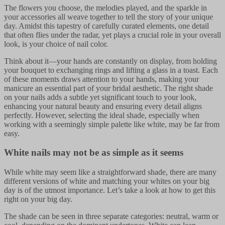
The flowers you choose, the melodies played, and the sparkle in
your accessories all weave together to tell the story of your unique
day. Amidst this tapestry of carefully curated elements, one detail
that often flies under the radar, yet plays a crucial role in your overall
look, is your choice of nail color.​​​​‌ ‍ ​‍​‍‌‍ ‌ ​‍‌‍‍‌‌‍‌ ‌‍‍‌‌‍ ‍​‍​‍​ ‍‍​‍​‍‌ ​ ‌‍​‌‌‍ ‍‌‍‍‌‌ ‌​‌ ‍‌​‍ ‍‌‍‍‌‌‍ ​‍​‍​‍ ​​‍​‍‌‍‍​‌ ​‍‌‍‌‌‌‍‌‍​‍​‍​ ‍‍​‍​‍‌‍‍​‌ ‌​‌ ‌​‌ ​​‌ ​ ​ ‍‍​‍ ​‍ ‌‍‌ ‌‍‌‌‌‍ ​‌‍​ ‌‍​‌‌ ​‍‌‍‌‌​‍ ‍‌ ​ ‌‍​‌‌‍ ‍‌‍‍‌‌ ‌​‌ ‍‌​‍ ‍‌ ​ ‌ ‌​‌ ‌‌‌‍‌​‌‍‍‌‌‍ ​‍ ‌‍‍‌‌‍ ‍‌ ‌​‌‍‌‌‌‍ ‍‌ ‌​​‍ ‌‍‌‌‌‍‌​‌‍‍‌‌ ‌​​‍ ‌‍ ‌‌‍ ‌‍‌​‌‍‌‌​ ‌‌ ​​‌ ​‍‌‍‌‌‌ ​ ‌‍‌‌‌‍ ‍‌ ‌​‌‍​‌‌ ‌​‌‍‍‌‌‍ ‌‍ ‍​ ‍ ‌‍‍‌‌‍‌​​ ‌‌‍‌​‌‍‌‍‌‍​‍‌‍‌‌​ ‌ ​ ‍‌‌‍‌‌‌‍​‌​‍ ‌​ ​‍‌‍​‍​ ‌​​ ‌‍​‍ ‌​ ‌​​ ​‌​ ​‌‌‍​ ​‍ ‌​ ‍‌‌‍​‌​ ‌‍​ ‌​​‍ ‌​ ‌​‌‍‌‌‌‍‌​​ ‍‌​ ‍‌​ ​​‌‍‌‌‌‍​ ‌‍‌‌​ ​​​ ‌​​ ​‍​ ‍ ‌ ‌​‌ ‍‌‌ ​​‌‍‌‌​ ‌‌‍​‌‌ ​‍‌ ‌​‌‍‍‌‌‍​ ‌‍ ​‌‍‌‌​ ‍ ‌ ​​‌‍​‌‌ ‌​‌‍‍​​ ‌‌‍​‍‌‍ ‌‍‌​‌ ‍‌​‍‌‌​ ‌‌‌​​‍‌‌ ‌‍‍ ‌‍‌‌‌ ‍‌​‍‌‌​ ​ ‌​‌​​‍‌‌​ ​ ‌​‌​​‍‌‌​ ​‍​ ​‍​ ‌‍​ ‌ ‌‍​ ​ ​‌​ ​‍​ ‌‍​ ‍​​ ‍‌‌‍‌‌​ ​‌​ ‍​‌‍‌‌​‍‌‌​ ​‍​ ​‍​‍‌‌​ ‌‌‌​‌​​‍ ‍‌‍​ ‌‍‍​‌‍‍‌‌‍ ​‌‍‌​‌ ​‍‌‍‌‌‌‍ ‍​‍‌‌​ ‌‌‌​​‍‌‌ ‌‍‍ ‌‍‌‌‌ ‍‌​‍‌‌​ ​ ‌​‌​​‍‌‌​ ​ ‌​‌​​‍‌‌​ ​‍​ ​‍‌‍​‍‌‍​‌​ ‌​‌‍‌‍​ ​‍‌‍​‌​ ‌​​ ‌​​ ‌‌​ ‍‌‌‍‌‍‌‍​‌​ ​​​‍‌‌​ ​‍​ ​‍​‍‌‌​ ‌‌‌​‌​​‍ ‍‌ ‌​‌‍‌‌‌ ‍​‌ ‌​​ ‌‍​‍‌‍​‌‌ ​ ‌‍‌‌‌‌‌‌‌ ​‍‌‍ ​​ ‌‌‍‍​‌ ‌​‌ ‌​‌ ​​‌ ​ ​‍‌‌​ ​ ‌​​‌​‍‌‌​ ​‍‌​‌‍​‍‌‌​ ​‍‌​‌‍‌‍‌ ‌‍‌‌‌‍ ​‌‍​ ‌‍​‌‌ ​‍‌‍‌‌​‍ ‍‌ ​ ‌‍​‌‌‍ ‍‌‍‍‌‌ ‌​‌ ‍‌​‍ ‍‌ ​ ‌ ‌​‌ ‌‌‌‍‌​‌‍‍‌‌‍ ​‍‌‍‌‍‍‌‌‍‌​​ ‌‌‍‌​‌‍‌‍‌‍​‍‌‍‌‌​ ‌ ​ ‍‌‌‍‌‌‌‍​‌​‍ ‌​ ​‍‌‍​‍​ ‌​​ ‌‍​‍ ‌​ ‌​​ ​‌​ ​‌‌‍​ ​‍ ‌​ ‍‌‌‍​‌​ ‌‍​ ‌​​‍ ‌​ ‌​‌‍‌‌‌‍‌​​ ‍‌​ ‍‌​ ​​‌‍‌‌‌‍​ ‌‍‌‌​ ​​​ ‌​​ ​‍​‍‌‍‌ ‌​‌ ‍‌‌ ​​‌‍‌‌​ ‌‌‍​‌‌ ​‍‌ ‌​‌‍‍‌‌‍​ ‌‍ ​‌‍‌‌​‍‌‍‌ ​​‌‍​‌‌ ‌​‌‍‍​​ ‌‌‍​‍‌‍ ‌‍‌​‌ ‍‌​‍‌‌​ ‌‌‌​​‍‌‌ ‌‍‍ ‌‍‌‌‌ ‍‌​‍‌‌​ ​ ‌​‌​​‍‌‌​ ​ ‌​‌​​‍‌‌​ ​‍​ ​‍​ ‌‍​ ‌ ‌‍​ ​ ​‌​ ​‍​ ‌‍​ ‍​​ ‍‌‌‍‌‌​ ​‌​ ‍​‌‍‌‌​‍‌‌​ ​‍​ ​‍​‍‌‌​ ‌‌‌​‌​​‍ ‍‌‍​ ‌‍‍​‌‍‍‌‌‍ ​‌‍‌​‌ ​‍‌‍‌‌‌‍ ‍​‍‌‌​ ‌‌‌​​‍‌‌ ‌‍‍ ‌‍‌‌‌ ‍‌​‍‌‌​ ​ ‌​‌​​‍‌‌​ ​ ‌​‌​​‍‌‌​ ​‍​ ​‍‌‍​‍‌‍​‌​ ‌​‌‍‌‍​ ​‍‌‍​‌​ ‌​​ ‌​​ ‌‌​ ‍‌‌‍‌‍‌‍​‌​ ​​​‍‌‌​ ​‍​ ​‍​‍‌‌​ ‌‌‌​‌​​‍ ‍‌ ‌​‌‍‌‌‌ ‍​‌ ‌​​‍‌‍‌ ​​‌‍‌‌‌ ​‍‌ ​ ‌ ​​‌‍‌‌‌‍​ ‌ ‌​‌‍‍‌‌ ‌‍‌‍‌‌​ ‌‌ ​​‌ ‌‌‌‍​‍‌‍ ​‌‍‍‌‌ ​ ‌‍‍​‌‍‌‌‌‍‌​​‍​‍‌ ‌
Think about it—your hands are constantly on display, from holding
your bouquet to exchanging rings and lifting a glass in a toast. Each
of these moments draws attention to your hands, making your
manicure an essential part of your bridal aesthetic. The right shade
on your nails adds a subtle yet significant touch to your look,
enhancing your natural beauty and ensuring every detail aligns
perfectly. However, selecting the ideal shade, especially when
working with a seemingly simple palette like white, may be far from
easy.​​​​‌ ‍ ​‍​‍‌‍ ‌ ​‍‌‍‍‌‌‍‌ ‌‍‍‌‌‍ ‍​‍​‍​ ‍‍​‍​‍‌ ​ ‌‍​‌‌‍ ‍‌‍‍‌‌ ‌​‌ ‍‌​‍ ‍‌‍‍‌‌‍ ​‍​‍​‍ ​​‍​‍‌‍‍​‌ ​‍‌‍‌‌‌‍‌‍​‍​‍​ ‍‍​‍​‍‌‍‍​‌ ‌​‌ ‌​‌ ​​‌ ​ ​ ‍‍​‍ ​‍ ‌‍‌ ‌‍‌‌‌‍ ​‌‍​ ‌‍​‌‌ ​‍‌‍‌‌​‍ ‍‌ ​ ‌‍​‌‌‍ ‍‌‍‍‌‌ ‌​‌ ‍‌​‍ ‍‌ ​ ‌ ‌​‌ ‌‌‌‍‌​‌‍‍‌‌‍ ​‍ ‌‍‍‌‌‍ ‍‌ ‌​‌‍‌‌‌‍ ‍‌ ‌​​‍ ‌‍‌‌‌‍‌​‌‍‍‌‌ ‌​​‍ ‌‍ ‌‌‍ ‌‍‌​‌‍‌‌​ ‌‌ ​​‌ ​‍‌‍‌‌‌ ​ ‌‍‌‌‌‍ ‍‌ ‌​‌‍​‌‌ ‌​‌‍‍‌‌‍ ‌‍ ‍​ ‍ ‌‍‍‌‌‍‌​​ ‌‌‍‌​‌‍‌‍‌‍​‍‌‍‌‌​ ‌ ​ ‍‌‌‍‌‌‌‍​‌​‍ ‌​ ​‍‌‍​‍​ ‌​​ ‌‍​‍ ‌​ ‌​​ ​‌​ ​‌‌‍​ ​‍ ‌​ ‍‌‌‍​‌​ ‌‍​ ‌​​‍ ‌​ ‌​‌‍‌‌‌‍‌​​ ‍‌​ ‍‌​ ​​‌‍‌‌‌‍​ ‌‍‌‌​ ​​​ ‌​​ ​‍​ ‍ ‌ ‌​‌ ‍‌‌ ​​‌‍‌‌​ ‌‌‍​‌‌ ​‍‌ ‌​‌‍‍‌‌‍​ ‌‍ ​‌‍‌‌​ ‍ ‌ ​​‌‍​‌‌ ‌​‌‍‍​​ ‌‌‍​‍‌‍ ‌‍‌​‌ ‍‌​‍‌‌​ ‌‌‌​​‍‌‌ ‌‍‍ ‌‍‌‌‌ ‍‌​‍‌‌​ ​ ‌​‌​​‍‌‌​ ​ ‌​‌​​‍‌‌​ ​‍​ ​‍‌‍​‌​ ​‍‌‍​‌‌‍‌‌​ ‌‍​ ‌‍​ ​​​ ‍‌​ ‌‍​ ‌‍​ ​‍‌‍​ ​‍‌‌​ ​‍​ ​‍​‍‌‌​ ‌‌‌​‌​​‍ ‍‌‍​ ‌‍‍​‌‍‍‌‌‍ ​‌‍‌​‌ ​‍‌‍‌‌‌‍ ‍​‍‌‌​ ‌‌‌​​‍‌‌ ‌‍‍ ‌‍‌‌‌ ‍‌​‍‌‌​ ​ ‌​‌​​‍‌‌​ ​ ‌​‌​​‍‌‌​ ​‍​ ​‍‌‍‌‌‌‍‌​​ ​‌​ ​‌‌‍​ ‌‍‌​​ ‌‍‌‍​ ‌‍​ ​ ​​‌‍‌​​ ​‌​ ​​​‍‌‌​ ​‍​ ​‍​‍‌‌​ ‌‌‌​‌​​‍ ‍‌ ‌​‌‍‌‌‌ ‍​‌ ‌​​ ‌‍​‍‌‍​‌‌ ​ ‌‍‌‌‌‌‌‌‌ ​‍‌‍ ​​ ‌‌‍‍​‌ ‌​‌ ‌​‌ ​​‌ ​ ​‍‌‌​ ​ ‌​​‌​‍‌‌​ ​‍‌​‌‍​‍‌‌​ ​‍‌​‌‍‌‍‌ ‌‍‌‌‌‍ ​‌‍​ ‌‍​‌‌ ​‍‌‍‌‌​‍ ‍‌ ​ ‌‍​‌‌‍ ‍‌‍‍‌‌ ‌​‌ ‍‌​‍ ‍‌ ​ ‌ ‌​‌ ‌‌‌‍‌​‌‍‍‌‌‍ ​‍‌‍‌‍‍‌‌‍‌​​ ‌‌‍‌​‌‍‌‍‌‍​‍‌‍‌‌​ ‌ ​ ‍‌‌‍‌‌‌‍​‌​‍ ‌​ ​‍‌‍​‍​ ‌​​ ‌‍​‍ ‌​ ‌​​ ​‌​ ​‌‌‍​ ​‍ ‌​ ‍‌‌‍​‌​ ‌‍​ ‌​​‍ ‌​ ‌​‌‍‌‌‌‍‌​​ ‍‌​ ‍‌​ ​​‌‍‌‌‌‍​ ‌‍‌‌​ ​​​ ‌​​ ​‍​‍‌‍‌ ‌​‌ ‍‌‌ ​​‌‍‌‌​ ‌‌‍​‌‌ ​‍‌ ‌​‌‍‍‌‌‍​ ‌‍ ​‌‍‌‌​‍‌‍‌ ​​‌‍​‌‌ ‌​‌‍‍​​ ‌‌‍​‍‌‍ ‌‍‌​‌ ‍‌​‍‌‌​ ‌‌‌​​‍‌‌ ‌‍‍ ‌‍‌‌‌ ‍‌​‍‌‌​ ​ ‌​‌​​‍‌‌​ ​ ‌​‌​​‍‌‌​ ​‍​ ​‍‌‍​‌​ ​‍‌‍​‌‌‍‌‌​ ‌‍​ ‌‍​ ​​​ ‍‌​ ‌‍​ ‌‍​ ​‍‌‍​ ​‍‌‌​ ​‍​ ​‍​‍‌‌​ ‌‌‌​‌​​‍ ‍‌‍​ ‌‍‍​‌‍‍‌‌‍ ​‌‍‌​‌ ​‍‌‍‌‌‌‍ ‍​‍‌‌​ ‌‌‌​​‍‌‌ ‌‍‍ ‌‍‌‌‌ ‍‌​‍‌‌​ ​ ‌​‌​​‍‌‌​ ​ ‌​‌​​‍‌‌​ ​‍​ ​‍‌‍‌‌‌‍‌​​ ​‌​ ​‌‌‍​ ‌‍‌​​ ‌‍‌‍​ ‌‍​ ​ ​​‌‍‌​​ ​‌​ ​​​‍‌‌​ ​‍​ ​‍​‍‌‌​ ‌‌‌​‌​​‍ ‍‌ ‌​‌‍‌‌‌ ‍​‌ ‌​​‍‌‍‌ ​​‌‍‌‌‌ ​‍‌ ​ ‌ ​​‌‍‌‌‌‍​ ‌ ‌​‌‍‍‌‌ ‌‍‌‍‌‌​ ‌‌ ​​‌ ‌‌‌‍​‍‌‍ ​‌‍‍‌‌ ​ ‌‍‍​‌‍‌‌‌‍‌​​‍​‍‌ ‌
White nails may not be as simple as it seems​​​​‌ ‍ ​‍​‍‌‍ ‌ ​‍‌‍‍‌‌‍‌ ‌‍‍‌‌‍ ‍​‍​‍​ ‍‍​‍​‍‌ ​ ‌‍​‌‌‍ ‍‌‍‍‌‌ ‌​‌ ‍‌​‍ ‍‌‍‍‌‌‍ ​‍​‍​‍ ​​‍​‍‌‍‍​‌ ​‍‌‍‌‌‌‍‌‍​‍​‍​ ‍‍​‍​‍‌‍‍​‌ ‌​‌ ‌​‌ ​​‌ ​ ​ ‍‍​‍ ​‍ ‌‍‌ ‌‍‌‌‌‍ ​‌‍​ ‌‍​‌‌ ​‍‌‍‌‌​‍ ‍‌ ​ ‌‍​‌‌‍ ‍‌‍‍‌‌ ‌​‌ ‍‌​‍ ‍‌ ​ ‌ ‌​‌ ‌‌‌‍‌​‌‍‍‌‌‍ ​‍ ‌‍‍‌‌‍ ‍‌ ‌​‌‍‌‌‌‍ ‍‌ ‌​​‍ ‌‍‌‌‌‍‌​‌‍‍‌‌ ‌​​‍ ‌‍ ‌‌‍ ‌‍‌​‌‍‌‌​ ‌‌ ​​‌ ​‍‌‍‌‌‌ ​ ‌‍‌‌‌‍ ‍‌ ‌​‌‍​‌‌ ‌​‌‍‍‌‌‍ ‌‍ ‍​ ‍ ‌‍‍‌‌‍‌​​ ‌‌‍‌​‌‍‌‍‌‍​‍‌‍‌‌​ ‌ ​ ‍‌‌‍‌‌‌‍​‌​‍ ‌​ ​‍‌‍​‍​ ‌​​ ‌‍​‍ ‌​ ‌​​ ​‌​ ​‌‌‍​ ​‍ ‌​ ‍‌‌‍​‌​ ‌‍​ ‌​​‍ ‌​ ‌​‌‍‌‌‌‍‌​​ ‍‌​ ‍‌​ ​​‌‍‌‌‌‍​ ‌‍‌‌​ ​​​ ‌​​ ​‍​ ‍ ‌ ‌​‌ ‍‌‌ ​​‌‍‌‌​ ‌‌‍​‌‌ ​‍‌ ‌​‌‍‍‌‌‍​ ‌‍ ​‌‍‌‌​ ‍ ‌ ​​‌‍​‌‌ ‌​‌‍‍​​ ‌‌‍​‍‌‍ ‌‍‌​‌ ‍‌​‍‌‌​ ‌‌‌​​‍‌‌ ‌‍‍ ‌‍‌‌‌ ‍‌​‍‌‌​ ​ ‌​‌​​‍‌‌​ ​ ‌​‌​​‍‌‌​ ​‍​ ​‍​ ‌‌​ ​​‌‍​ ​ ‌‍​ ‍‌‌‍​‌‌‍‌​​ ​‌​ ‌‍​ ​​​ ‌‌​ ‌‌​‍‌‌​ ​‍​ ​‍​‍‌‌​ ‌‌‌​‌​​‍ ‍‌‍​ ‌‍‍​‌‍‍‌‌‍ ​‌‍‌​‌ ​‍‌‍‌‌‌‍ ‍​‍‌‌​ ‌‌‌​​‍‌‌ ‌‍‍ ‌‍‌‌‌ ‍‌​‍‌‌​ ​ ‌​‌​​‍‌‌​ ​ ‌​‌​​‍‌‌​ ​‍​ ​‍‌‍​ ‌‍​ ‌‍​ ‌‍​‌​ ​‌​ ​ ​ ​​​ ‍​​ ‌ ‌‍‌‌​ ​​‌‍​‌​‍‌‌​ ​‍​ ​‍​‍‌‌​ ‌‌‌​‌​​‍ ‍‌ ‌​‌‍‌‌‌ ‍​‌ ‌​​ ‌‍​‍‌‍​‌‌ ​ ‌‍‌‌‌‌‌‌‌ ​‍‌‍ ​​ ‌‌‍‍​‌ ‌​‌ ‌​‌ ​​‌ ​ ​‍‌‌​ ​ ‌​​‌​‍‌‌​ ​‍‌​‌‍​‍‌‌​ ​‍‌​‌‍‌‍‌ ‌‍‌‌‌‍ ​‌‍​ ‌‍​‌‌ ​‍‌‍‌‌​‍ ‍‌ ​ ‌‍​‌‌‍ ‍‌‍‍‌‌ ‌​‌ ‍‌​‍ ‍‌ ​ ‌ ‌​‌ ‌‌‌‍‌​‌‍‍‌‌‍ ​‍‌‍‌‍‍‌‌‍‌​​ ‌‌‍‌​‌‍‌‍‌‍​‍‌‍‌‌​ ‌ ​ ‍‌‌‍‌‌‌‍​‌​‍ ‌​ ​‍‌‍​‍​ ‌​​ ‌‍​‍ ‌​ ‌​​ ​‌​ ​‌‌‍​ ​‍ ‌​ ‍‌‌‍​‌​ ‌‍​ ‌​​‍ ‌​ ‌​‌‍‌‌‌‍‌​​ ‍‌​ ‍‌​ ​​‌‍‌‌‌‍​ ‌‍‌‌​ ​​​ ‌​​ ​‍​‍‌‍‌ ‌​‌ ‍‌‌ ​​‌‍‌‌​ ‌‌‍​‌‌ ​‍‌ ‌​‌‍‍‌‌‍​ ‌‍ ​‌‍‌‌​‍‌‍‌ ​​‌‍​‌‌ ‌​‌‍‍​​ ‌‌‍​‍‌‍ ‌‍‌​‌ ‍‌​‍‌‌​ ‌‌‌​​‍‌‌ ‌‍‍ ‌‍‌‌‌ ‍‌​‍‌‌​ ​ ‌​‌​​‍‌‌​ ​ ‌​‌​​‍‌‌​ ​‍​ ​‍​ ‌‌​ ​​‌‍​ ​ ‌‍​ ‍‌‌‍​‌‌‍‌​​ ​‌​ ‌‍​ ​​​ ‌‌​ ‌‌​‍‌‌​ ​‍​ ​‍​‍‌‌​ ‌‌‌​‌​​‍ ‍‌‍​ ‌‍‍​‌‍‍‌‌‍ ​‌‍‌​‌ ​‍‌‍‌‌‌‍ ‍​‍‌‌​ ‌‌‌​​‍‌‌ ‌‍‍ ‌‍‌‌‌ ‍‌​‍‌‌​ ​ ‌​‌​​‍‌‌​ ​ ‌​‌​​‍‌‌​ ​‍​ ​‍‌‍​ ‌‍​ ‌‍​ ‌‍​‌​ ​‌​ ​ ​ ​​​ ‍​​ ‌ ‌‍‌‌​ ​​‌‍​‌​‍‌‌​ ​‍​ ​‍​‍‌‌​ ‌‌‌​‌​​‍ ‍‌ ‌​‌‍‌‌‌ ‍​‌ ‌​​‍‌‍‌ ​​‌‍‌‌‌ ​‍‌ ​ ‌ ​​‌‍‌‌‌‍​ ‌ ‌​‌‍‍‌‌ ‌‍‌‍‌‌​ ‌‌ ​​‌ ‌‌‌‍​‍‌‍ ​‌‍‍‌‌ ​ ‌‍‍​‌‍‌‌‌‍‌​​‍​‍‌ ‌
While white may seem like a straightforward shade, there are many
different versions of white and matching your whites on your big
day is of the utmost importance. Let’s take a look at how to get this
right on your big day.​​​​‌ ‍ ​‍​‍‌‍ ‌ ​‍‌‍‍‌‌‍‌ ‌‍‍‌‌‍ ‍​‍​‍​ ‍‍​‍​‍‌ ​ ‌‍​‌‌‍ ‍‌‍‍‌‌ ‌​‌ ‍‌​‍ ‍‌‍‍‌‌‍ ​‍​‍​‍ ​​‍​‍‌‍‍​‌ ​‍‌‍‌‌‌‍‌‍​‍​‍​ ‍‍​‍​‍‌‍‍​‌ ‌​‌ ‌​‌ ​​‌ ​ ​ ‍‍​‍ ​‍ ‌‍‌ ‌‍‌‌‌‍ ​‌‍​ ‌‍​‌‌ ​‍‌‍‌‌​‍ ‍‌ ​ ‌‍​‌‌‍ ‍‌‍‍‌‌ ‌​‌ ‍‌​‍ ‍‌ ​ ‌ ‌​‌ ‌‌‌‍‌​‌‍‍‌‌‍ ​‍ ‌‍‍‌‌‍ ‍‌ ‌​‌‍‌‌‌‍ ‍‌ ‌​​‍ ‌‍‌‌‌‍‌​‌‍‍‌‌ ‌​​‍ ‌‍ ‌‌‍ ‌‍‌​‌‍‌‌​ ‌‌ ​​‌ ​‍‌‍‌‌‌ ​ ‌‍‌‌‌‍ ‍‌ ‌​‌‍​‌‌ ‌​‌‍‍‌‌‍ ‌‍ ‍​ ‍ ‌‍‍‌‌‍‌​​ ‌‌‍‌​‌‍‌‍‌‍​‍‌‍‌‌​ ‌ ​ ‍‌‌‍‌‌‌‍​‌​‍ ‌​ ​‍‌‍​‍​ ‌​​ ‌‍​‍ ‌​ ‌​​ ​‌​ ​‌‌‍​ ​‍ ‌​ ‍‌‌‍​‌​ ‌‍​ ‌​​‍ ‌​ ‌​‌‍‌‌‌‍‌​​ ‍‌​ ‍‌​ ​​‌‍‌‌‌‍​ ‌‍‌‌​ ​​​ ‌​​ ​‍​ ‍ ‌ ‌​‌ ‍‌‌ ​​‌‍‌‌​ ‌‌‍​‌‌ ​‍‌ ‌​‌‍‍‌‌‍​ ‌‍ ​‌‍‌‌​ ‍ ‌ ​​‌‍​‌‌ ‌​‌‍‍​​ ‌‌‍​‍‌‍ ‌‍‌​‌ ‍‌​‍‌‌​ ‌‌‌​​‍‌‌ ‌‍‍ ‌‍‌‌‌ ‍‌​‍‌‌​ ​ ‌​‌​​‍‌‌​ ​ ‌​‌​​‍‌‌​ ​‍​ ​‍‌‍‌‍​ ​​​ ‌‍​ ​ ‌‍​ ​ ​‍​ ‍‌​ ​‌‌‍‌‌‌‍​‍​ ‌​​ ‌‍​‍‌‌​ ​‍​ ​‍​‍‌‌​ ‌‌‌​‌​​‍ ‍‌‍​ ‌‍‍​‌‍‍‌‌‍ ​‌‍‌​‌ ​‍‌‍‌‌‌‍ ‍​‍‌‌​ ‌‌‌​​‍‌‌ ‌‍‍ ‌‍‌‌‌ ‍‌​‍‌‌​ ​ ‌​‌​​‍‌‌​ ​ ‌​‌​​‍‌‌​ ​‍​ ​‍‌‍‌​​ ‌ ‌‍​‍‌‍‌​‌‍​‌​ ‍​​ ‌​​ ‌ ​ ​ ​ ‌​​ ​ ‌‍‌‍​‍‌‌​ ​‍​ ​‍​‍‌‌​ ‌‌‌​‌​​‍ ‍‌ ‌​‌‍‌‌‌ ‍​‌ ‌​​ ‌‍​‍‌‍​‌‌ ​ ‌‍‌‌‌‌‌‌‌ ​‍‌‍ ​​ ‌‌‍‍​‌ ‌​‌ ‌​‌ ​​‌ ​ ​‍‌‌​ ​ ‌​​‌​‍‌‌​ ​‍‌​‌‍​‍‌‌​ ​‍‌​‌‍‌‍‌ ‌‍‌‌‌‍ ​‌‍​ ‌‍​‌‌ ​‍‌‍‌‌​‍ ‍‌ ​ ‌‍​‌‌‍ ‍‌‍‍‌‌ ‌​‌ ‍‌​‍ ‍‌ ​ ‌ ‌​‌ ‌‌‌‍‌​‌‍‍‌‌‍ ​‍‌‍‌‍‍‌‌‍‌​​ ‌‌‍‌​‌‍‌‍‌‍​‍‌‍‌‌​ ‌ ​ ‍‌‌‍‌‌‌‍​‌​‍ ‌​ ​‍‌‍​‍​ ‌​​ ‌‍​‍ ‌​ ‌​​ ​‌​ ​‌‌‍​ ​‍ ‌​ ‍‌‌‍​‌​ ‌‍​ ‌​​‍ ‌​ ‌​‌‍‌‌‌‍‌​​ ‍‌​ ‍‌​ ​​‌‍‌‌‌‍​ ‌‍‌‌​ ​​​ ‌​​ ​‍​‍‌‍‌ ‌​‌ ‍‌‌ ​​‌‍‌‌​ ‌‌‍​‌‌ ​‍‌ ‌​‌‍‍‌‌‍​ ‌‍ ​‌‍‌‌​‍‌‍‌ ​​‌‍​‌‌ ‌​‌‍‍​​ ‌‌‍​‍‌‍ ‌‍‌​‌ ‍‌​‍‌‌​ ‌‌‌​​‍‌‌ ‌‍‍ ‌‍‌‌‌ ‍‌​‍‌‌​ ​ ‌​‌​​‍‌‌​ ​ ‌​‌​​‍‌‌​ ​‍​ ​‍‌‍‌‍​ ​​​ ‌‍​ ​ ‌‍​ ​ ​‍​ ‍‌​ ​‌‌‍‌‌‌‍​‍​ ‌​​ ‌‍​‍‌‌​ ​‍​ ​‍​‍‌‌​ ‌‌‌​‌​​‍ ‍‌‍​ ‌‍‍​‌‍‍‌‌‍ ​‌‍‌​‌ ​‍‌‍‌‌‌‍ ‍​‍‌‌​ ‌‌‌​​‍‌‌ ‌‍‍ ‌‍‌‌‌ ‍‌​‍‌‌​ ​ ‌​‌​​‍‌‌​ ​ ‌​‌​​‍‌‌​ ​‍​ ​‍‌‍‌​​ ‌ ‌‍​‍‌‍‌​‌‍​‌​ ‍​​ ‌​​ ‌ ​ ​ ​ ‌​​ ​ ‌‍‌‍​‍‌‌​ ​‍​ ​‍​‍‌‌​ ‌‌‌​‌​​‍ ‍‌ ‌​‌‍‌‌‌ ‍​‌ ‌​​‍‌‍‌ ​​‌‍‌‌‌ ​‍‌ ​ ‌ ​​‌‍‌‌‌‍​ ‌ ‌​‌‍‍‌‌ ‌‍‌‍‌‌​ ‌‌ ​​‌ ‌‌‌‍​‍‌‍ ​‌‍‍‌‌ ​ ‌‍‍​‌‍‌‌‌‍‌​​‍​‍‌ ‌
The shade can be seen in three separate categories: neutral, warm or