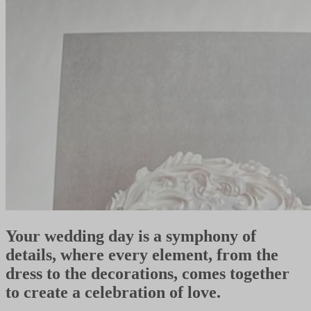
Your wedding day is a symphony of
details, where every element, from the
dress to the decorations, comes together
to create a celebration of love.​​​​‌ ‍ ​‍​‍‌‍ ‌ ​‍‌‍‍‌‌‍‌ ‌‍‍‌‌‍ ‍​‍​‍​ ‍‍​‍​‍‌ ​ ‌‍​‌‌‍ ‍‌‍‍‌‌ ‌​‌ ‍‌​‍ ‍‌‍‍‌‌‍ ​‍​‍​‍ ​​‍​‍‌‍‍​‌ ​‍‌‍‌‌‌‍‌‍​‍​‍​ ‍‍​‍​‍‌‍‍​‌ ‌​‌ ‌​‌ ​​‌ ​ ​ ‍‍​‍ ​‍ ‌‍‌ ‌‍‌‌‌‍ ​‌‍​ ‌‍​‌‌ ​‍‌‍‌‌​‍ ‍‌ ​ ‌‍​‌‌‍ ‍‌‍‍‌‌ ‌​‌ ‍‌​‍ ‍‌ ​ ‌ ‌​‌ ‌‌‌‍‌​‌‍‍‌‌‍ ​‍ ‌‍‍‌‌‍ ‍‌ ‌​‌‍‌‌‌‍ ‍‌ ‌​​‍ ‌‍‌‌‌‍‌​‌‍‍‌‌ ‌​​‍ ‌‍ ‌‌‍ ‌‍‌​‌‍‌‌​ ‌‌ ​​‌ ​‍‌‍‌‌‌ ​ ‌‍‌‌‌‍ ‍‌ ‌​‌‍​‌‌ ‌​‌‍‍‌‌‍ ‌‍ ‍​ ‍ ‌‍‍‌‌‍‌​​ ‌‌‍‌​‌‍‌‍‌‍​‍‌‍‌‌​ ‌ ​ ‍‌‌‍‌‌‌‍​‌​‍ ‌​ ​‍‌‍​‍​ ‌​​ ‌‍​‍ ‌​ ‌​​ ​‌​ ​‌‌‍​ ​‍ ‌​ ‍‌‌‍​‌​ ‌‍​ ‌​​‍ ‌​ ‌​‌‍‌‌‌‍‌​​ ‍‌​ ‍‌​ ​​‌‍‌‌‌‍​ ‌‍‌‌​ ​​​ ‌​​ ​‍​ ‍ ‌ ‌​‌ ‍‌‌ ​​‌‍‌‌​ ‌‌‍​‌‌ ​‍‌ ‌​‌‍‍‌‌‍​ ‌‍ ​‌‍‌‌​ ‍ ‌ ​​‌‍​‌‌ ‌​‌‍‍​​ ‌‌‍​‍‌‍ ‌‍‌​‌ ‍‌​‍‌‌​ ‌‌‌​​‍‌‌ ‌‍‍ ‌‍‌‌‌ ‍‌​‍‌‌​ ​ ‌​‌​​‍‌‌​ ​ ‌​‌​​‍‌‌​ ​‍​ ​‍‌‍​‍​ ​‌​ ​ ​ ​​​ ‍​​ ‌‌‌‍​‌​ ‍‌‌‍‌​​ ‌​​ ‍‌​ ‍‌​‍‌‌​ ​‍​ ​‍​‍‌‌​ ‌‌‌​‌​​‍ ‍‌‍​ ‌‍‍​‌‍‍‌‌‍ ​‌‍‌​‌ ​‍‌‍‌‌‌‍ ‍​‍‌‌​ ‌‌‌​​‍‌‌ ‌‍‍ ‌‍‌‌‌ ‍‌​‍‌‌​ ​ ‌​‌​​‍‌‌​ ​ ‌​‌​​‍‌‌​ ​‍​ ​‍​ ‌ ‌‍‌‍‌‍​‍‌‍​ ​ ‍​​ ​​​ ‍​​ ‍​‌‍‌‌‌‍​‌​ ‍‌​ ​‌​‍‌‌​ ​‍​ ​‍​‍‌‌​ ‌‌‌​‌​​‍ ‍‌ ‌​‌‍‌‌‌ ‍​‌ ‌​​ ‌‍​‍‌‍​‌‌ ​ ‌‍‌‌‌‌‌‌‌ ​‍‌‍ ​​ ‌‌‍‍​‌ ‌​‌ ‌​‌ ​​‌ ​ ​‍‌‌​ ​ ‌​​‌​‍‌‌​ ​‍‌​‌‍​‍‌‌​ ​‍‌​‌‍‌‍‌ ‌‍‌‌‌‍ ​‌‍​ ‌‍​‌‌ ​‍‌‍‌‌​‍ ‍‌ ​ ‌‍​‌‌‍ ‍‌‍‍‌‌ ‌​‌ ‍‌​‍ ‍‌ ​ ‌ ‌​‌ ‌‌‌‍‌​‌‍‍‌‌‍ ​‍‌‍‌‍‍‌‌‍‌​​ ‌‌‍‌​‌‍‌‍‌‍​‍‌‍‌‌​ ‌ ​ ‍‌‌‍‌‌‌‍​‌​‍ ‌​ ​‍‌‍​‍​ ‌​​ ‌‍​‍ ‌​ ‌​​ ​‌​ ​‌‌‍​ ​‍ ‌​ ‍‌‌‍​‌​ ‌‍​ ‌​​‍ ‌​ ‌​‌‍‌‌‌‍‌​​ ‍‌​ ‍‌​ ​​‌‍‌‌‌‍​ ‌‍‌‌​ ​​​ ‌​​ ​‍​‍‌‍‌ ‌​‌ ‍‌‌ ​​‌‍‌‌​ ‌‌‍​‌‌ ​‍‌ ‌​‌‍‍‌‌‍​ ‌‍ ​‌‍‌‌​‍‌‍‌ ​​‌‍​‌‌ ‌​‌‍‍​​ ‌‌‍​‍‌‍ ‌‍‌​‌ ‍‌​‍‌‌​ ‌‌‌​​‍‌‌ ‌‍‍ ‌‍‌‌‌ ‍‌​‍‌‌​ ​ ‌​‌​​‍‌‌​ ​ ‌​‌​​‍‌‌​ ​‍​ ​‍‌‍​‍​ ​‌​ ​ ​ ​​​ ‍​​ ‌‌‌‍​‌​ ‍‌‌‍‌​​ ‌​​ ‍‌​ ‍‌​‍‌‌​ ​‍​ ​‍​‍‌‌​ ‌‌‌​‌​​‍ ‍‌‍​ ‌‍‍​‌‍‍‌‌‍ ​‌‍‌​‌ ​‍‌‍‌‌‌‍ ‍​‍‌‌​ ‌‌‌​​‍‌‌ ‌‍‍ ‌‍‌‌‌ ‍‌​‍‌‌​ ​ ‌​‌​​‍‌‌​ ​ ‌​‌​​‍‌‌​ ​‍​ ​‍​ ‌ ‌‍‌‍‌‍​‍‌‍​ ​ ‍​​ ​​​ ‍​​ ‍​‌‍‌‌‌‍​‌​ ‍‌​ ​‌​‍‌‌​ ​‍​ ​‍​‍‌‌​ ‌‌‌​‌​​‍ ‍‌ ‌​‌‍‌‌‌ ‍​‌ ‌​​‍‌‍‌ ​​‌‍‌‌‌ ​‍‌ ​ ‌ ​​‌‍‌‌‌‍​ ‌ ‌​‌‍‍‌‌ ‌‍‌‍‌‌​ ‌‌ ​​‌ ‌‌‌‍​‍‌‍ ​‌‍‍‌‌ ​ ‌‍‍​‌‍‌‌‌‍‌​​‍​‍‌ ‌