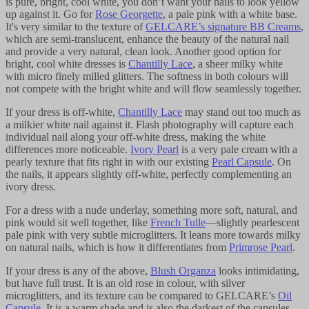
is pure, bright, cool white, you don’t want your nails to look yellow
up against it. Go for ​​​​‌ ‍ ​‍​‍‌‍ ‌ ​‍‌‍‍‌‌‍‌ ‌‍‍‌‌‍ ‍​‍​‍​ ‍‍​‍​‍‌ ​ ‌‍​‌‌‍ ‍‌‍‍‌‌ ‌​‌ ‍‌​‍ ‍‌‍‍‌‌‍ ​‍​‍​‍ ​​‍​‍‌‍‍​‌ ​‍‌‍‌‌‌‍‌‍​‍​‍​ ‍‍​‍​‍‌‍‍​‌ ‌​‌ ‌​‌ ​​‌ ​ ​ ‍‍​‍ ​‍ ‌‍‌ ‌‍‌‌‌‍ ​‌‍​ ‌‍​‌‌ ​‍‌‍‌‌​‍ ‍‌ ​ ‌‍​‌‌‍ ‍‌‍‍‌‌ ‌​‌ ‍‌​‍ ‍‌ ​ ‌ ‌​‌ ‌‌‌‍‌​‌‍‍‌‌‍ ​‍ ‌‍‍‌‌‍ ‍‌ ‌​‌‍‌‌‌‍ ‍‌ ‌​​‍ ‌‍‌‌‌‍‌​‌‍‍‌‌ ‌​​‍ ‌‍ ‌‌‍ ‌‍‌​‌‍‌‌​ ‌‌ ​​‌ ​‍‌‍‌‌‌ ​ ‌‍‌‌‌‍ ‍‌ ‌​‌‍​‌‌ ‌​‌‍‍‌‌‍ ‌‍ ‍​ ‍ ‌‍‍‌‌‍‌​​ ‌‌‍‌​‌‍‌‍‌‍​‍‌‍‌‌​ ‌ ​ ‍‌‌‍‌‌‌‍​‌​‍ ‌​ ​‍‌‍​‍​ ‌​​ ‌‍​‍ ‌​ ‌​​ ​‌​ ​‌‌‍​ ​‍ ‌​ ‍‌‌‍​‌​ ‌‍​ ‌​​‍ ‌​ ‌​‌‍‌‌‌‍‌​​ ‍‌​ ‍‌​ ​​‌‍‌‌‌‍​ ‌‍‌‌​ ​​​ ‌​​ ​‍​ ‍ ‌ ‌​‌ ‍‌‌ ​​‌‍‌‌​ ‌‌‍​‌‌ ​‍‌ ‌​‌‍‍‌‌‍​ ‌‍ ​‌‍‌‌​ ‍ ‌ ​​‌‍​‌‌ ‌​‌‍‍​​ ‌‌‍​‍‌‍ ‌‍‌​‌ ‍‌​‍‌‌​ ‌‌‌​​‍‌‌ ‌‍‍ ‌‍‌‌‌ ‍‌​‍‌‌​ ​ ‌​‌​​‍‌‌​ ​ ‌​‌​​‍‌‌​ ​‍​ ​‍​ ‍​‌‍‌‍​ ‌‌​ ​‌​ ‍‌‌‍‌‍‌‍‌‌​ ‌‌‌‍‌‍‌‍‌‌​ ‍‌​ ​‍​‍‌‌​ ​‍​ ​‍​‍‌‌​ ‌‌‌​‌​​‍ ‍‌‍​ ‌‍‍​‌‍‍‌‌‍ ​‌‍‌​‌ ​‍‌‍‌‌‌‍ ‍​‍‌‌​ ‌‌‌​​‍‌‌ ‌‍‍ ‌‍‌‌‌ ‍‌​‍‌‌​ ​ ‌​‌​​‍‌‌​ ​ ‌​‌​​‍‌‌​ ​‍​ ​‍‌‍​‌​ ​ ​ ‍​​ ​ ​ ‍​​ ‍​​ ‌‍​ ​‍​ ​‍​ ‌‍​ ​​‌‍​‌​‍‌‌​ ​‍​ ​‍​‍‌‌​ ‌‌‌​‌​​‍ ‍‌ ‌​‌‍‌‌‌ ‍​‌ ‌​​ ‌‍​‍‌‍​‌‌ ​ ‌‍‌‌‌‌‌‌‌ ​‍‌‍ ​​ ‌‌‍‍​‌ ‌​‌ ‌​‌ ​​‌ ​ ​‍‌‌​ ​ ‌​​‌​‍‌‌​ ​‍‌​‌‍​‍‌‌​ ​‍‌​‌‍‌‍‌ ‌‍‌‌‌‍ ​‌‍​ ‌‍​‌‌ ​‍‌‍‌‌​‍ ‍‌ ​ ‌‍​‌‌‍ ‍‌‍‍‌‌ ‌​‌ ‍‌​‍ ‍‌ ​ ‌ ‌​‌ ‌‌‌‍‌​‌‍‍‌‌‍ ​‍‌‍‌‍‍‌‌‍‌​​ ‌‌‍‌​‌‍‌‍‌‍​‍‌‍‌‌​ ‌ ​ ‍‌‌‍‌‌‌‍​‌​‍ ‌​ ​‍‌‍​‍​ ‌​​ ‌‍​‍ ‌​ ‌​​ ​‌​ ​‌‌‍​ ​‍ ‌​ ‍‌‌‍​‌​ ‌‍​ ‌​​‍ ‌​ ‌​‌‍‌‌‌‍‌​​ ‍‌​ ‍‌​ ​​‌‍‌‌‌‍​ ‌‍‌‌​ ​​​ ‌​​ ​‍​‍‌‍‌ ‌​‌ ‍‌‌ ​​‌‍‌‌​ ‌‌‍​‌‌ ​‍‌ ‌​‌‍‍‌‌‍​ ‌‍ ​‌‍‌‌​‍‌‍‌ ​​‌‍​‌‌ ‌​‌‍‍​​ ‌‌‍​‍‌‍ ‌‍‌​‌ ‍‌​‍‌‌​ ‌‌‌​​‍‌‌ ‌‍‍ ‌‍‌‌‌ ‍‌​‍‌‌​ ​ ‌​‌​​‍‌‌​ ​ ‌​‌​​‍‌‌​ ​‍​ ​‍​ ‍​‌‍‌‍​ ‌‌​ ​‌​ ‍‌‌‍‌‍‌‍‌‌​ ‌‌‌‍‌‍‌‍‌‌​ ‍‌​ ​‍​‍‌‌​ ​‍​ ​‍​‍‌‌​ ‌‌‌​‌​​‍ ‍‌‍​ ‌‍‍​‌‍‍‌‌‍ ​‌‍‌​‌ ​‍‌‍‌‌‌‍ ‍​‍‌‌​ ‌‌‌​​‍‌‌ ‌‍‍ ‌‍‌‌‌ ‍‌​‍‌‌​ ​ ‌​‌​​‍‌‌​ ​ ‌​‌​​‍‌‌​ ​‍​ ​‍‌‍​‌​ ​ ​ ‍​​ ​ ​ ‍​​ ‍​​ ‌‍​ ​‍​ ​‍​ ‌‍​ ​​‌‍​‌​‍‌‌​ ​‍​ ​‍​‍‌‌​ ‌‌‌​‌​​‍ ‍‌ ‌​‌‍‌‌‌ ‍​‌ ‌​​‍‌‍‌ ​​‌‍‌‌‌ ​‍‌ ​ ‌ ​​‌‍‌‌‌‍​ ‌ ‌​‌‍‍‌‌ ‌‍‌‍‌‌​ ‌‌ ​​‌ ‌‌‌‍​‍‌‍ ​‌‍‍‌‌ ​ ‌‍‍​‌‍‌‌‌‍‌​​‍​‍‌ ‌
Rose Georgette​​​​‌ ‍ ​‍​‍‌‍ ‌ ​‍‌‍‍‌‌‍‌ ‌‍‍‌‌‍ ‍​‍​‍​ ‍‍​‍​‍‌ ​ ‌‍​‌‌‍ ‍‌‍‍‌‌ ‌​‌ ‍‌​‍ ‍‌‍‍‌‌‍ ​‍​‍​‍ ​​‍​‍‌‍‍​‌ ​‍‌‍‌‌‌‍‌‍​‍​‍​ ‍‍​‍​‍‌‍‍​‌ ‌​‌ ‌​‌ ​​‌ ​ ​ ‍‍​‍ ​‍ ‌‍‌ ‌‍‌‌‌‍ ​‌‍​ ‌‍​‌‌ ​‍‌‍‌‌​‍ ‍‌ ​ ‌‍​‌‌‍ ‍‌‍‍‌‌ ‌​‌ ‍‌​‍ ‍‌ ​ ‌ ‌​‌ ‌‌‌‍‌​‌‍‍‌‌‍ ​‍ ‌‍‍‌‌‍ ‍‌ ‌​‌‍‌‌‌‍ ‍‌ ‌​​‍ ‌‍‌‌‌‍‌​‌‍‍‌‌ ‌​​‍ ‌‍ ‌‌‍ ‌‍‌​‌‍‌‌​ ‌‌ ​​‌ ​‍‌‍‌‌‌ ​ ‌‍‌‌‌‍ ‍‌ ‌​‌‍​‌‌ ‌​‌‍‍‌‌‍ ‌‍ ‍​ ‍ ‌‍‍‌‌‍‌​​ ‌‌‍‌​‌‍‌‍‌‍​‍‌‍‌‌​ ‌ ​ ‍‌‌‍‌‌‌‍​‌​‍ ‌​ ​‍‌‍​‍​ ‌​​ ‌‍​‍ ‌​ ‌​​ ​‌​ ​‌‌‍​ ​‍ ‌​ ‍‌‌‍​‌​ ‌‍​ ‌​​‍ ‌​ ‌​‌‍‌‌‌‍‌​​ ‍‌​ ‍‌​ ​​‌‍‌‌‌‍​ ‌‍‌‌​ ​​​ ‌​​ ​‍​ ‍ ‌ ‌​‌ ‍‌‌ ​​‌‍‌‌​ ‌‌‍​‌‌ ​‍‌ ‌​‌‍‍‌‌‍​ ‌‍ ​‌‍‌‌​ ‍ ‌ ​​‌‍​‌‌ ‌​‌‍‍​​ ‌‌‍​‍‌‍ ‌‍‌​‌ ‍‌​‍‌‌​ ‌‌‌​​‍‌‌ ‌‍‍ ‌‍‌‌‌ ‍‌​‍‌‌​ ​ ‌​‌​​‍‌‌​ ​ ‌​‌​​‍‌‌​ ​‍​ ​‍​ ‍​‌‍‌‍​ ‌‌​ ​‌​ ‍‌‌‍‌‍‌‍‌‌​ ‌‌‌‍‌‍‌‍‌‌​ ‍‌​ ​‍​‍‌‌​ ​‍​ ​‍​‍‌‌​ ‌‌‌​‌​​‍ ‍‌‍​ ‌‍‍​‌‍‍‌‌‍ ​‌‍‌​‌ ​‍‌‍‌‌‌‍ ‍​‍‌‌​ ‌‌‌​​‍‌‌ ‌‍‍ ‌‍‌‌‌ ‍‌​‍‌‌​ ​ ‌​‌​​‍‌‌​ ​ ‌​‌​​‍‌‌​ ​‍​ ​‍​ ​​​ ​ ‌‍​ ‌‍‌‌​ ​ ‌‍‌​​ ‌​​ ‌​​ ‍‌​ ‌‌‌‍​ ​ ​‍​‍‌‌​ ​‍​ ​‍​‍‌‌​ ‌‌‌​‌​​‍ ‍‌ ‌​‌‍‌‌‌ ‍​‌ ‌​​ ‌‍​‍‌‍​‌‌ ​ ‌‍‌‌‌‌‌‌‌ ​‍‌‍ ​​ ‌‌‍‍​‌ ‌​‌ ‌​‌ ​​‌ ​ ​‍‌‌​ ​ ‌​​‌​‍‌‌​ ​‍‌​‌‍​‍‌‌​ ​‍‌​‌‍‌‍‌ ‌‍‌‌‌‍ ​‌‍​ ‌‍​‌‌ ​‍‌‍‌‌​‍ ‍‌ ​ ‌‍​‌‌‍ ‍‌‍‍‌‌ ‌​‌ ‍‌​‍ ‍‌ ​ ‌ ‌​‌ ‌‌‌‍‌​‌‍‍‌‌‍ ​‍‌‍‌‍‍‌‌‍‌​​ ‌‌‍‌​‌‍‌‍‌‍​‍‌‍‌‌​ ‌ ​ ‍‌‌‍‌‌‌‍​‌​‍ ‌​ ​‍‌‍​‍​ ‌​​ ‌‍​‍ ‌​ ‌​​ ​‌​ ​‌‌‍​ ​‍ ‌​ ‍‌‌‍​‌​ ‌‍​ ‌​​‍ ‌​ ‌​‌‍‌‌‌‍‌​​ ‍‌​ ‍‌​ ​​‌‍‌‌‌‍​ ‌‍‌‌​ ​​​ ‌​​ ​‍​‍‌‍‌ ‌​‌ ‍‌‌ ​​‌‍‌‌​ ‌‌‍​‌‌ ​‍‌ ‌​‌‍‍‌‌‍​ ‌‍ ​‌‍‌‌​‍‌‍‌ ​​‌‍​‌‌ ‌​‌‍‍​​ ‌‌‍​‍‌‍ ‌‍‌​‌ ‍‌​‍‌‌​ ‌‌‌​​‍‌‌ ‌‍‍ ‌‍‌‌‌ ‍‌​‍‌‌​ ​ ‌​‌​​‍‌‌​ ​ ‌​‌​​‍‌‌​ ​‍​ ​‍​ ‍​‌‍‌‍​ ‌‌​ ​‌​ ‍‌‌‍‌‍‌‍‌‌​ ‌‌‌‍‌‍‌‍‌‌​ ‍‌​ ​‍​‍‌‌​ ​‍​ ​‍​‍‌‌​ ‌‌‌​‌​​‍ ‍‌‍​ ‌‍‍​‌‍‍‌‌‍ ​‌‍‌​‌ ​‍‌‍‌‌‌‍ ‍​‍‌‌​ ‌‌‌​​‍‌‌ ‌‍‍ ‌‍‌‌‌ ‍‌​‍‌‌​ ​ ‌​‌​​‍‌‌​ ​ ‌​‌​​‍‌‌​ ​‍​ ​‍​ ​​​ ​ ‌‍​ ‌‍‌‌​ ​ ‌‍‌​​ ‌​​ ‌​​ ‍‌​ ‌‌‌‍​ ​ ​‍​‍‌‌​ ​‍​ ​‍​‍‌‌​ ‌‌‌​‌​​‍ ‍‌ ‌​‌‍‌‌‌ ‍​‌ ‌​​‍‌‍‌ ​​‌‍‌‌‌ ​‍‌ ​ ‌ ​​‌‍‌‌‌‍​ ‌ ‌​‌‍‍‌‌ ‌‍‌‍‌‌​ ‌‌ ​​‌ ‌‌‌‍​‍‌‍ ​‌‍‍‌‌ ​ ‌‍‍​‌‍‌‌‌‍‌​​‍​‍‌ ‌
, a pale pink with a white base.
It's very similar to the texture of ​​​​‌ ‍ ​‍​‍‌‍ ‌ ​‍‌‍‍‌‌‍‌ ‌‍‍‌‌‍ ‍​‍​‍​ ‍‍​‍​‍‌ ​ ‌‍​‌‌‍ ‍‌‍‍‌‌ ‌​‌ ‍‌​‍ ‍‌‍‍‌‌‍ ​‍​‍​‍ ​​‍​‍‌‍‍​‌ ​‍‌‍‌‌‌‍‌‍​‍​‍​ ‍‍​‍​‍‌‍‍​‌ ‌​‌ ‌​‌ ​​‌ ​ ​ ‍‍​‍ ​‍ ‌‍‌ ‌‍‌‌‌‍ ​‌‍​ ‌‍​‌‌ ​‍‌‍‌‌​‍ ‍‌ ​ ‌‍​‌‌‍ ‍‌‍‍‌‌ ‌​‌ ‍‌​‍ ‍‌ ​ ‌ ‌​‌ ‌‌‌‍‌​‌‍‍‌‌‍ ​‍ ‌‍‍‌‌‍ ‍‌ ‌​‌‍‌‌‌‍ ‍‌ ‌​​‍ ‌‍‌‌‌‍‌​‌‍‍‌‌ ‌​​‍ ‌‍ ‌‌‍ ‌‍‌​‌‍‌‌​ ‌‌ ​​‌ ​‍‌‍‌‌‌ ​ ‌‍‌‌‌‍ ‍‌ ‌​‌‍​‌‌ ‌​‌‍‍‌‌‍ ‌‍ ‍​ ‍ ‌‍‍‌‌‍‌​​ ‌‌‍‌​‌‍‌‍‌‍​‍‌‍‌‌​ ‌ ​ ‍‌‌‍‌‌‌‍​‌​‍ ‌​ ​‍‌‍​‍​ ‌​​ ‌‍​‍ ‌​ ‌​​ ​‌​ ​‌‌‍​ ​‍ ‌​ ‍‌‌‍​‌​ ‌‍​ ‌​​‍ ‌​ ‌​‌‍‌‌‌‍‌​​ ‍‌​ ‍‌​ ​​‌‍‌‌‌‍​ ‌‍‌‌​ ​​​ ‌​​ ​‍​ ‍ ‌ ‌​‌ ‍‌‌ ​​‌‍‌‌​ ‌‌‍​‌‌ ​‍‌ ‌​‌‍‍‌‌‍​ ‌‍ ​‌‍‌‌​ ‍ ‌ ​​‌‍​‌‌ ‌​‌‍‍​​ ‌‌‍​‍‌‍ ‌‍‌​‌ ‍‌​‍‌‌​ ‌‌‌​​‍‌‌ ‌‍‍ ‌‍‌‌‌ ‍‌​‍‌‌​ ​ ‌​‌​​‍‌‌​ ​ ‌​‌​​‍‌‌​ ​‍​ ​‍​ ‍​‌‍‌‍​ ‌‌​ ​‌​ ‍‌‌‍‌‍‌‍‌‌​ ‌‌‌‍‌‍‌‍‌‌​ ‍‌​ ​‍​‍‌‌​ ​‍​ ​‍​‍‌‌​ ‌‌‌​‌​​‍ ‍‌‍​ ‌‍‍​‌‍‍‌‌‍ ​‌‍‌​‌ ​‍‌‍‌‌‌‍ ‍​‍‌‌​ ‌‌‌​​‍‌‌ ‌‍‍ ‌‍‌‌‌ ‍‌​‍‌‌​ ​ ‌​‌​​‍‌‌​ ​ ‌​‌​​‍‌‌​ ​‍​ ​‍‌‍‌​​ ‍‌‌‍​‌​ ​‍‌‍​‌​ ​‍​ ​​​ ​ ​ ‌​​ ‌‌​ ​​​ ‌‍​‍‌‌​ ​‍​ ​‍​‍‌‌​ ‌‌‌​‌​​‍ ‍‌ ‌​‌‍‌‌‌ ‍​‌ ‌​​ ‌‍​‍‌‍​‌‌ ​ ‌‍‌‌‌‌‌‌‌ ​‍‌‍ ​​ ‌‌‍‍​‌ ‌​‌ ‌​‌ ​​‌ ​ ​‍‌‌​ ​ ‌​​‌​‍‌‌​ ​‍‌​‌‍​‍‌‌​ ​‍‌​‌‍‌‍‌ ‌‍‌‌‌‍ ​‌‍​ ‌‍​‌‌ ​‍‌‍‌‌​‍ ‍‌ ​ ‌‍​‌‌‍ ‍‌‍‍‌‌ ‌​‌ ‍‌​‍ ‍‌ ​ ‌ ‌​‌ ‌‌‌‍‌​‌‍‍‌‌‍ ​‍‌‍‌‍‍‌‌‍‌​​ ‌‌‍‌​‌‍‌‍‌‍​‍‌‍‌‌​ ‌ ​ ‍‌‌‍‌‌‌‍​‌​‍ ‌​ ​‍‌‍​‍​ ‌​​ ‌‍​‍ ‌​ ‌​​ ​‌​ ​‌‌‍​ ​‍ ‌​ ‍‌‌‍​‌​ ‌‍​ ‌​​‍ ‌​ ‌​‌‍‌‌‌‍‌​​ ‍‌​ ‍‌​ ​​‌‍‌‌‌‍​ ‌‍‌‌​ ​​​ ‌​​ ​‍​‍‌‍‌ ‌​‌ ‍‌‌ ​​‌‍‌‌​ ‌‌‍​‌‌ ​‍‌ ‌​‌‍‍‌‌‍​ ‌‍ ​‌‍‌‌​‍‌‍‌ ​​‌‍​‌‌ ‌​‌‍‍​​ ‌‌‍​‍‌‍ ‌‍‌​‌ ‍‌​‍‌‌​ ‌‌‌​​‍‌‌ ‌‍‍ ‌‍‌‌‌ ‍‌​‍‌‌​ ​ ‌​‌​​‍‌‌​ ​ ‌​‌​​‍‌‌​ ​‍​ ​‍​ ‍​‌‍‌‍​ ‌‌​ ​‌​ ‍‌‌‍‌‍‌‍‌‌​ ‌‌‌‍‌‍‌‍‌‌​ ‍‌​ ​‍​‍‌‌​ ​‍​ ​‍​‍‌‌​ ‌‌‌​‌​​‍ ‍‌‍​ ‌‍‍​‌‍‍‌‌‍ ​‌‍‌​‌ ​‍‌‍‌‌‌‍ ‍​‍‌‌​ ‌‌‌​​‍‌‌ ‌‍‍ ‌‍‌‌‌ ‍‌​‍‌‌​ ​ ‌​‌​​‍‌‌​ ​ ‌​‌​​‍‌‌​ ​‍​ ​‍‌‍‌​​ ‍‌‌‍​‌​ ​‍‌‍​‌​ ​‍​ ​​​ ​ ​ ‌​​ ‌‌​ ​​​ ‌‍​‍‌‌​ ​‍​ ​‍​‍‌‌​ ‌‌‌​‌​​‍ ‍‌ ‌​‌‍‌‌‌ ‍​‌ ‌​​‍‌‍‌ ​​‌‍‌‌‌ ​‍‌ ​ ‌ ​​‌‍‌‌‌‍​ ‌ ‌​‌‍‍‌‌ ‌‍‌‍‌‌​ ‌‌ ​​‌ ‌‌‌‍​‍‌‍ ​‌‍‍‌‌ ​ ‌‍‍​‌‍‌‌‌‍‌​​‍​‍‌ ‌
GELCARE’s signature BB Creams​​​​‌ ‍ ​‍​‍‌‍ ‌ ​‍‌‍‍‌‌‍‌ ‌‍‍‌‌‍ ‍​‍​‍​ ‍‍​‍​‍‌ ​ ‌‍​‌‌‍ ‍‌‍‍‌‌ ‌​‌ ‍‌​‍ ‍‌‍‍‌‌‍ ​‍​‍​‍ ​​‍​‍‌‍‍​‌ ​‍‌‍‌‌‌‍‌‍​‍​‍​ ‍‍​‍​‍‌‍‍​‌ ‌​‌ ‌​‌ ​​‌ ​ ​ ‍‍​‍ ​‍ ‌‍‌ ‌‍‌‌‌‍ ​‌‍​ ‌‍​‌‌ ​‍‌‍‌‌​‍ ‍‌ ​ ‌‍​‌‌‍ ‍‌‍‍‌‌ ‌​‌ ‍‌​‍ ‍‌ ​ ‌ ‌​‌ ‌‌‌‍‌​‌‍‍‌‌‍ ​‍ ‌‍‍‌‌‍ ‍‌ ‌​‌‍‌‌‌‍ ‍‌ ‌​​‍ ‌‍‌‌‌‍‌​‌‍‍‌‌ ‌​​‍ ‌‍ ‌‌‍ ‌‍‌​‌‍‌‌​ ‌‌ ​​‌ ​‍‌‍‌‌‌ ​ ‌‍‌‌‌‍ ‍‌ ‌​‌‍​‌‌ ‌​‌‍‍‌‌‍ ‌‍ ‍​ ‍ ‌‍‍‌‌‍‌​​ ‌‌‍‌​‌‍‌‍‌‍​‍‌‍‌‌​ ‌ ​ ‍‌‌‍‌‌‌‍​‌​‍ ‌​ ​‍‌‍​‍​ ‌​​ ‌‍​‍ ‌​ ‌​​ ​‌​ ​‌‌‍​ ​‍ ‌​ ‍‌‌‍​‌​ ‌‍​ ‌​​‍ ‌​ ‌​‌‍‌‌‌‍‌​​ ‍‌​ ‍‌​ ​​‌‍‌‌‌‍​ ‌‍‌‌​ ​​​ ‌​​ ​‍​ ‍ ‌ ‌​‌ ‍‌‌ ​​‌‍‌‌​ ‌‌‍​‌‌ ​‍‌ ‌​‌‍‍‌‌‍​ ‌‍ ​‌‍‌‌​ ‍ ‌ ​​‌‍​‌‌ ‌​‌‍‍​​ ‌‌‍​‍‌‍ ‌‍‌​‌ ‍‌​‍‌‌​ ‌‌‌​​‍‌‌ ‌‍‍ ‌‍‌‌‌ ‍‌​‍‌‌​ ​ ‌​‌​​‍‌‌​ ​ ‌​‌​​‍‌‌​ ​‍​ ​‍​ ‍​‌‍‌‍​ ‌‌​ ​‌​ ‍‌‌‍‌‍‌‍‌‌​ ‌‌‌‍‌‍‌‍‌‌​ ‍‌​ ​‍​‍‌‌​ ​‍​ ​‍​‍‌‌​ ‌‌‌​‌​​‍ ‍‌‍​ ‌‍‍​‌‍‍‌‌‍ ​‌‍‌​‌ ​‍‌‍‌‌‌‍ ‍​‍‌‌​ ‌‌‌​​‍‌‌ ‌‍‍ ‌‍‌‌‌ ‍‌​‍‌‌​ ​ ‌​‌​​‍‌‌​ ​ ‌​‌​​‍‌‌​ ​‍​ ​‍​ ‌ ​ ‌​‌‍‌​​ ​ ​ ​‍​ ‌‌​ ‌‌‌‍​ ​ ​​​ ‌ ‌‍‌‌‌‍​‌​‍‌‌​ ​‍​ ​‍​‍‌‌​ ‌‌‌​‌​​‍ ‍‌ ‌​‌‍‌‌‌ ‍​‌ ‌​​ ‌‍​‍‌‍​‌‌ ​ ‌‍‌‌‌‌‌‌‌ ​‍‌‍ ​​ ‌‌‍‍​‌ ‌​‌ ‌​‌ ​​‌ ​ ​‍‌‌​ ​ ‌​​‌​‍‌‌​ ​‍‌​‌‍​‍‌‌​ ​‍‌​‌‍‌‍‌ ‌‍‌‌‌‍ ​‌‍​ ‌‍​‌‌ ​‍‌‍‌‌​‍ ‍‌ ​ ‌‍​‌‌‍ ‍‌‍‍‌‌ ‌​‌ ‍‌​‍ ‍‌ ​ ‌ ‌​‌ ‌‌‌‍‌​‌‍‍‌‌‍ ​‍‌‍‌‍‍‌‌‍‌​​ ‌‌‍‌​‌‍‌‍‌‍​‍‌‍‌‌​ ‌ ​ ‍‌‌‍‌‌‌‍​‌​‍ ‌​ ​‍‌‍​‍​ ‌​​ ‌‍​‍ ‌​ ‌​​ ​‌​ ​‌‌‍​ ​‍ ‌​ ‍‌‌‍​‌​ ‌‍​ ‌​​‍ ‌​ ‌​‌‍‌‌‌‍‌​​ ‍‌​ ‍‌​ ​​‌‍‌‌‌‍​ ‌‍‌‌​ ​​​ ‌​​ ​‍​‍‌‍‌ ‌​‌ ‍‌‌ ​​‌‍‌‌​ ‌‌‍​‌‌ ​‍‌ ‌​‌‍‍‌‌‍​ ‌‍ ​‌‍‌‌​‍‌‍‌ ​​‌‍​‌‌ ‌​‌‍‍​​ ‌‌‍​‍‌‍ ‌‍‌​‌ ‍‌​‍‌‌​ ‌‌‌​​‍‌‌ ‌‍‍ ‌‍‌‌‌ ‍‌​‍‌‌​ ​ ‌​‌​​‍‌‌​ ​ ‌​‌​​‍‌‌​ ​‍​ ​‍​ ‍​‌‍‌‍​ ‌‌​ ​‌​ ‍‌‌‍‌‍‌‍‌‌​ ‌‌‌‍‌‍‌‍‌‌​ ‍‌​ ​‍​‍‌‌​ ​‍​ ​‍​‍‌‌​ ‌‌‌​‌​​‍ ‍‌‍​ ‌‍‍​‌‍‍‌‌‍ ​‌‍‌​‌ ​‍‌‍‌‌‌‍ ‍​‍‌‌​ ‌‌‌​​‍‌‌ ‌‍‍ ‌‍‌‌‌ ‍‌​‍‌‌​ ​ ‌​‌​​‍‌‌​ ​ ‌​‌​​‍‌‌​ ​‍​ ​‍​ ‌ ​ ‌​‌‍‌​​ ​ ​ ​‍​ ‌‌​ ‌‌‌‍​ ​ ​​​ ‌ ‌‍‌‌‌‍​‌​‍‌‌​ ​‍​ ​‍​‍‌‌​ ‌‌‌​‌​​‍ ‍‌ ‌​‌‍‌‌‌ ‍​‌ ‌​​‍‌‍‌ ​​‌‍‌‌‌ ​‍‌ ​ ‌ ​​‌‍‌‌‌‍​ ‌ ‌​‌‍‍‌‌ ‌‍‌‍‌‌​ ‌‌ ​​‌ ‌‌‌‍​‍‌‍ ​‌‍‍‌‌ ​ ‌‍‍​‌‍‌‌‌‍‌​​‍​‍‌ ‌
,
which are semi-translucent, enhance the beauty of the natural nail
and provide a very natural, clean look. Another good option for
bright, cool white dresses is ​​​​‌ ‍ ​‍​‍‌‍ ‌ ​‍‌‍‍‌‌‍‌ ‌‍‍‌‌‍ ‍​‍​‍​ ‍‍​‍​‍‌ ​ ‌‍​‌‌‍ ‍‌‍‍‌‌ ‌​‌ ‍‌​‍ ‍‌‍‍‌‌‍ ​‍​‍​‍ ​​‍​‍‌‍‍​‌ ​‍‌‍‌‌‌‍‌‍​‍​‍​ ‍‍​‍​‍‌‍‍​‌ ‌​‌ ‌​‌ ​​‌ ​ ​ ‍‍​‍ ​‍ ‌‍‌ ‌‍‌‌‌‍ ​‌‍​ ‌‍​‌‌ ​‍‌‍‌‌​‍ ‍‌ ​ ‌‍​‌‌‍ ‍‌‍‍‌‌ ‌​‌ ‍‌​‍ ‍‌ ​ ‌ ‌​‌ ‌‌‌‍‌​‌‍‍‌‌‍ ​‍ ‌‍‍‌‌‍ ‍‌ ‌​‌‍‌‌‌‍ ‍‌ ‌​​‍ ‌‍‌‌‌‍‌​‌‍‍‌‌ ‌​​‍ ‌‍ ‌‌‍ ‌‍‌​‌‍‌‌​ ‌‌ ​​‌ ​‍‌‍‌‌‌ ​ ‌‍‌‌‌‍ ‍‌ ‌​‌‍​‌‌ ‌​‌‍‍‌‌‍ ‌‍ ‍​ ‍ ‌‍‍‌‌‍‌​​ ‌‌‍‌​‌‍‌‍‌‍​‍‌‍‌‌​ ‌ ​ ‍‌‌‍‌‌‌‍​‌​‍ ‌​ ​‍‌‍​‍​ ‌​​ ‌‍​‍ ‌​ ‌​​ ​‌​ ​‌‌‍​ ​‍ ‌​ ‍‌‌‍​‌​ ‌‍​ ‌​​‍ ‌​ ‌​‌‍‌‌‌‍‌​​ ‍‌​ ‍‌​ ​​‌‍‌‌‌‍​ ‌‍‌‌​ ​​​ ‌​​ ​‍​ ‍ ‌ ‌​‌ ‍‌‌ ​​‌‍‌‌​ ‌‌‍​‌‌ ​‍‌ ‌​‌‍‍‌‌‍​ ‌‍ ​‌‍‌‌​ ‍ ‌ ​​‌‍​‌‌ ‌​‌‍‍​​ ‌‌‍​‍‌‍ ‌‍‌​‌ ‍‌​‍‌‌​ ‌‌‌​​‍‌‌ ‌‍‍ ‌‍‌‌‌ ‍‌​‍‌‌​ ​ ‌​‌​​‍‌‌​ ​ ‌​‌​​‍‌‌​ ​‍​ ​‍​ ‍​‌‍‌‍​ ‌‌​ ​‌​ ‍‌‌‍‌‍‌‍‌‌​ ‌‌‌‍‌‍‌‍‌‌​ ‍‌​ ​‍​‍‌‌​ ​‍​ ​‍​‍‌‌​ ‌‌‌​‌​​‍ ‍‌‍​ ‌‍‍​‌‍‍‌‌‍ ​‌‍‌​‌ ​‍‌‍‌‌‌‍ ‍​‍‌‌​ ‌‌‌​​‍‌‌ ‌‍‍ ‌‍‌‌‌ ‍‌​‍‌‌​ ​ ‌​‌​​‍‌‌​ ​ ‌​‌​​‍‌‌​ ​‍​ ​‍​ ‌ ​ ​‍‌‍​ ‌‍‌‍​ ​‍‌‍​ ​ ‍‌​ ​‌‌‍​ ​ ​ ​ ‌​‌‍​‌​‍‌‌​ ​‍​ ​‍​‍‌‌​ ‌‌‌​‌​​‍ ‍‌ ‌​‌‍‌‌‌ ‍​‌ ‌​​ ‌‍​‍‌‍​‌‌ ​ ‌‍‌‌‌‌‌‌‌ ​‍‌‍ ​​ ‌‌‍‍​‌ ‌​‌ ‌​‌ ​​‌ ​ ​‍‌‌​ ​ ‌​​‌​‍‌‌​ ​‍‌​‌‍​‍‌‌​ ​‍‌​‌‍‌‍‌ ‌‍‌‌‌‍ ​‌‍​ ‌‍​‌‌ ​‍‌‍‌‌​‍ ‍‌ ​ ‌‍​‌‌‍ ‍‌‍‍‌‌ ‌​‌ ‍‌​‍ ‍‌ ​ ‌ ‌​‌ ‌‌‌‍‌​‌‍‍‌‌‍ ​‍‌‍‌‍‍‌‌‍‌​​ ‌‌‍‌​‌‍‌‍‌‍​‍‌‍‌‌​ ‌ ​ ‍‌‌‍‌‌‌‍​‌​‍ ‌​ ​‍‌‍​‍​ ‌​​ ‌‍​‍ ‌​ ‌​​ ​‌​ ​‌‌‍​ ​‍ ‌​ ‍‌‌‍​‌​ ‌‍​ ‌​​‍ ‌​ ‌​‌‍‌‌‌‍‌​​ ‍‌​ ‍‌​ ​​‌‍‌‌‌‍​ ‌‍‌‌​ ​​​ ‌​​ ​‍​‍‌‍‌ ‌​‌ ‍‌‌ ​​‌‍‌‌​ ‌‌‍​‌‌ ​‍‌ ‌​‌‍‍‌‌‍​ ‌‍ ​‌‍‌‌​‍‌‍‌ ​​‌‍​‌‌ ‌​‌‍‍​​ ‌‌‍​‍‌‍ ‌‍‌​‌ ‍‌​‍‌‌​ ‌‌‌​​‍‌‌ ‌‍‍ ‌‍‌‌‌ ‍‌​‍‌‌​ ​ ‌​‌​​‍‌‌​ ​ ‌​‌​​‍‌‌​ ​‍​ ​‍​ ‍​‌‍‌‍​ ‌‌​ ​‌​ ‍‌‌‍‌‍‌‍‌‌​ ‌‌‌‍‌‍‌‍‌‌​ ‍‌​ ​‍​‍‌‌​ ​‍​ ​‍​‍‌‌​ ‌‌‌​‌​​‍ ‍‌‍​ ‌‍‍​‌‍‍‌‌‍ ​‌‍‌​‌ ​‍‌‍‌‌‌‍ ‍​‍‌‌​ ‌‌‌​​‍‌‌ ‌‍‍ ‌‍‌‌‌ ‍‌​‍‌‌​ ​ ‌​‌​​‍‌‌​ ​ ‌​‌​​‍‌‌​ ​‍​ ​‍​ ‌ ​ ​‍‌‍​ ‌‍‌‍​ ​‍‌‍​ ​ ‍‌​ ​‌‌‍​ ​ ​ ​ ‌​‌‍​‌​‍‌‌​ ​‍​ ​‍​‍‌‌​ ‌‌‌​‌​​‍ ‍‌ ‌​‌‍‌‌‌ ‍​‌ ‌​​‍‌‍‌ ​​‌‍‌‌‌ ​‍‌ ​ ‌ ​​‌‍‌‌‌‍​ ‌ ‌​‌‍‍‌‌ ‌‍‌‍‌‌​ ‌‌ ​​‌ ‌‌‌‍​‍‌‍ ​‌‍‍‌‌ ​ ‌‍‍​‌‍‌‌‌‍‌​​‍​‍‌ ‌
Chantilly Lace​​​​‌ ‍ ​‍​‍‌‍ ‌ ​‍‌‍‍‌‌‍‌ ‌‍‍‌‌‍ ‍​‍​‍​ ‍‍​‍​‍‌ ​ ‌‍​‌‌‍ ‍‌‍‍‌‌ ‌​‌ ‍‌​‍ ‍‌‍‍‌‌‍ ​‍​‍​‍ ​​‍​‍‌‍‍​‌ ​‍‌‍‌‌‌‍‌‍​‍​‍​ ‍‍​‍​‍‌‍‍​‌ ‌​‌ ‌​‌ ​​‌ ​ ​ ‍‍​‍ ​‍ ‌‍‌ ‌‍‌‌‌‍ ​‌‍​ ‌‍​‌‌ ​‍‌‍‌‌​‍ ‍‌ ​ ‌‍​‌‌‍ ‍‌‍‍‌‌ ‌​‌ ‍‌​‍ ‍‌ ​ ‌ ‌​‌ ‌‌‌‍‌​‌‍‍‌‌‍ ​‍ ‌‍‍‌‌‍ ‍‌ ‌​‌‍‌‌‌‍ ‍‌ ‌​​‍ ‌‍‌‌‌‍‌​‌‍‍‌‌ ‌​​‍ ‌‍ ‌‌‍ ‌‍‌​‌‍‌‌​ ‌‌ ​​‌ ​‍‌‍‌‌‌ ​ ‌‍‌‌‌‍ ‍‌ ‌​‌‍​‌‌ ‌​‌‍‍‌‌‍ ‌‍ ‍​ ‍ ‌‍‍‌‌‍‌​​ ‌‌‍‌​‌‍‌‍‌‍​‍‌‍‌‌​ ‌ ​ ‍‌‌‍‌‌‌‍​‌​‍ ‌​ ​‍‌‍​‍​ ‌​​ ‌‍​‍ ‌​ ‌​​ ​‌​ ​‌‌‍​ ​‍ ‌​ ‍‌‌‍​‌​ ‌‍​ ‌​​‍ ‌​ ‌​‌‍‌‌‌‍‌​​ ‍‌​ ‍‌​ ​​‌‍‌‌‌‍​ ‌‍‌‌​ ​​​ ‌​​ ​‍​ ‍ ‌ ‌​‌ ‍‌‌ ​​‌‍‌‌​ ‌‌‍​‌‌ ​‍‌ ‌​‌‍‍‌‌‍​ ‌‍ ​‌‍‌‌​ ‍ ‌ ​​‌‍​‌‌ ‌​‌‍‍​​ ‌‌‍​‍‌‍ ‌‍‌​‌ ‍‌​‍‌‌​ ‌‌‌​​‍‌‌ ‌‍‍ ‌‍‌‌‌ ‍‌​‍‌‌​ ​ ‌​‌​​‍‌‌​ ​ ‌​‌​​‍‌‌​ ​‍​ ​‍​ ‍​‌‍‌‍​ ‌‌​ ​‌​ ‍‌‌‍‌‍‌‍‌‌​ ‌‌‌‍‌‍‌‍‌‌​ ‍‌​ ​‍​‍‌‌​ ​‍​ ​‍​‍‌‌​ ‌‌‌​‌​​‍ ‍‌‍​ ‌‍‍​‌‍‍‌‌‍ ​‌‍‌​‌ ​‍‌‍‌‌‌‍ ‍​‍‌‌​ ‌‌‌​​‍‌‌ ‌‍‍ ‌‍‌‌‌ ‍‌​‍‌‌​ ​ ‌​‌​​‍‌‌​ ​ ‌​‌​​‍‌‌​ ​‍​ ​‍​ ‌‍‌‍‌​​ ‍​​ ​​‌‍‌​‌‍​ ​ ​ ​ ‌ ‌‍​ ​ ‌​‌‍‌​​ ​‍​‍‌‌​ ​‍​ ​‍​‍‌‌​ ‌‌‌​‌​​‍ ‍‌ ‌​‌‍‌‌‌ ‍​‌ ‌​​ ‌‍​‍‌‍​‌‌ ​ ‌‍‌‌‌‌‌‌‌ ​‍‌‍ ​​ ‌‌‍‍​‌ ‌​‌ ‌​‌ ​​‌ ​ ​‍‌‌​ ​ ‌​​‌​‍‌‌​ ​‍‌​‌‍​‍‌‌​ ​‍‌​‌‍‌‍‌ ‌‍‌‌‌‍ ​‌‍​ ‌‍​‌‌ ​‍‌‍‌‌​‍ ‍‌ ​ ‌‍​‌‌‍ ‍‌‍‍‌‌ ‌​‌ ‍‌​‍ ‍‌ ​ ‌ ‌​‌ ‌‌‌‍‌​‌‍‍‌‌‍ ​‍‌‍‌‍‍‌‌‍‌​​ ‌‌‍‌​‌‍‌‍‌‍​‍‌‍‌‌​ ‌ ​ ‍‌‌‍‌‌‌‍​‌​‍ ‌​ ​‍‌‍​‍​ ‌​​ ‌‍​‍ ‌​ ‌​​ ​‌​ ​‌‌‍​ ​‍ ‌​ ‍‌‌‍​‌​ ‌‍​ ‌​​‍ ‌​ ‌​‌‍‌‌‌‍‌​​ ‍‌​ ‍‌​ ​​‌‍‌‌‌‍​ ‌‍‌‌​ ​​​ ‌​​ ​‍​‍‌‍‌ ‌​‌ ‍‌‌ ​​‌‍‌‌​ ‌‌‍​‌‌ ​‍‌ ‌​‌‍‍‌‌‍​ ‌‍ ​‌‍‌‌​‍‌‍‌ ​​‌‍​‌‌ ‌​‌‍‍​​ ‌‌‍​‍‌‍ ‌‍‌​‌ ‍‌​‍‌‌​ ‌‌‌​​‍‌‌ ‌‍‍ ‌‍‌‌‌ ‍‌​‍‌‌​ ​ ‌​‌​​‍‌‌​ ​ ‌​‌​​‍‌‌​ ​‍​ ​‍​ ‍​‌‍‌‍​ ‌‌​ ​‌​ ‍‌‌‍‌‍‌‍‌‌​ ‌‌‌‍‌‍‌‍‌‌​ ‍‌​ ​‍​‍‌‌​ ​‍​ ​‍​‍‌‌​ ‌‌‌​‌​​‍ ‍‌‍​ ‌‍‍​‌‍‍‌‌‍ ​‌‍‌​‌ ​‍‌‍‌‌‌‍ ‍​‍‌‌​ ‌‌‌​​‍‌‌ ‌‍‍ ‌‍‌‌‌ ‍‌​‍‌‌​ ​ ‌​‌​​‍‌‌​ ​ ‌​‌​​‍‌‌​ ​‍​ ​‍​ ‌‍‌‍‌​​ ‍​​ ​​‌‍‌​‌‍​ ​ ​ ​ ‌ ‌‍​ ​ ‌​‌‍‌​​ ​‍​‍‌‌​ ​‍​ ​‍​‍‌‌​ ‌‌‌​‌​​‍ ‍‌ ‌​‌‍‌‌‌ ‍​‌ ‌​​‍‌‍‌ ​​‌‍‌‌‌ ​‍‌ ​ ‌ ​​‌‍‌‌‌‍​ ‌ ‌​‌‍‍‌‌ ‌‍‌‍‌‌​ ‌‌ ​​‌ ‌‌‌‍​‍‌‍ ​‌‍‍‌‌ ​ ‌‍‍​‌‍‌‌‌‍‌​​‍​‍‌ ‌
, a sheer milky white
with micro finely milled glitters. The softness in both colours will
not compete with the bright white and will flow seamlessly together.​​​​‌ ‍ ​‍​‍‌‍ ‌ ​‍‌‍‍‌‌‍‌ ‌‍‍‌‌‍ ‍​‍​‍​ ‍‍​‍​‍‌ ​ ‌‍​‌‌‍ ‍‌‍‍‌‌ ‌​‌ ‍‌​‍ ‍‌‍‍‌‌‍ ​‍​‍​‍ ​​‍​‍‌‍‍​‌ ​‍‌‍‌‌‌‍‌‍​‍​‍​ ‍‍​‍​‍‌‍‍​‌ ‌​‌ ‌​‌ ​​‌ ​ ​ ‍‍​‍ ​‍ ‌‍‌ ‌‍‌‌‌‍ ​‌‍​ ‌‍​‌‌ ​‍‌‍‌‌​‍ ‍‌ ​ ‌‍​‌‌‍ ‍‌‍‍‌‌ ‌​‌ ‍‌​‍ ‍‌ ​ ‌ ‌​‌ ‌‌‌‍‌​‌‍‍‌‌‍ ​‍ ‌‍‍‌‌‍ ‍‌ ‌​‌‍‌‌‌‍ ‍‌ ‌​​‍ ‌‍‌‌‌‍‌​‌‍‍‌‌ ‌​​‍ ‌‍ ‌‌‍ ‌‍‌​‌‍‌‌​ ‌‌ ​​‌ ​‍‌‍‌‌‌ ​ ‌‍‌‌‌‍ ‍‌ ‌​‌‍​‌‌ ‌​‌‍‍‌‌‍ ‌‍ ‍​ ‍ ‌‍‍‌‌‍‌​​ ‌‌‍‌​‌‍‌‍‌‍​‍‌‍‌‌​ ‌ ​ ‍‌‌‍‌‌‌‍​‌​‍ ‌​ ​‍‌‍​‍​ ‌​​ ‌‍​‍ ‌​ ‌​​ ​‌​ ​‌‌‍​ ​‍ ‌​ ‍‌‌‍​‌​ ‌‍​ ‌​​‍ ‌​ ‌​‌‍‌‌‌‍‌​​ ‍‌​ ‍‌​ ​​‌‍‌‌‌‍​ ‌‍‌‌​ ​​​ ‌​​ ​‍​ ‍ ‌ ‌​‌ ‍‌‌ ​​‌‍‌‌​ ‌‌‍​‌‌ ​‍‌ ‌​‌‍‍‌‌‍​ ‌‍ ​‌‍‌‌​ ‍ ‌ ​​‌‍​‌‌ ‌​‌‍‍​​ ‌‌‍​‍‌‍ ‌‍‌​‌ ‍‌​‍‌‌​ ‌‌‌​​‍‌‌ ‌‍‍ ‌‍‌‌‌ ‍‌​‍‌‌​ ​ ‌​‌​​‍‌‌​ ​ ‌​‌​​‍‌‌​ ​‍​ ​‍​ ‍​‌‍‌‍​ ‌‌​ ​‌​ ‍‌‌‍‌‍‌‍‌‌​ ‌‌‌‍‌‍‌‍‌‌​ ‍‌​ ​‍​‍‌‌​ ​‍​ ​‍​‍‌‌​ ‌‌‌​‌​​‍ ‍‌‍​ ‌‍‍​‌‍‍‌‌‍ ​‌‍‌​‌ ​‍‌‍‌‌‌‍ ‍​‍‌‌​ ‌‌‌​​‍‌‌ ‌‍‍ ‌‍‌‌‌ ‍‌​‍‌‌​ ​ ‌​‌​​‍‌‌​ ​ ‌​‌​​‍‌‌​ ​‍​ ​‍​ ​ ‌‍​‍​ ‌​‌‍​‍​ ​ ‌‍​ ​ ​‌​ ‍‌​ ​‌​ ‌​​ ​‍​ ​‌​‍‌‌​ ​‍​ ​‍​‍‌‌​ ‌‌‌​‌​​‍ ‍‌ ‌​‌‍‌‌‌ ‍​‌ ‌​​ ‌‍​‍‌‍​‌‌ ​ ‌‍‌‌‌‌‌‌‌ ​‍‌‍ ​​ ‌‌‍‍​‌ ‌​‌ ‌​‌ ​​‌ ​ ​‍‌‌​ ​ ‌​​‌​‍‌‌​ ​‍‌​‌‍​‍‌‌​ ​‍‌​‌‍‌‍‌ ‌‍‌‌‌‍ ​‌‍​ ‌‍​‌‌ ​‍‌‍‌‌​‍ ‍‌ ​ ‌‍​‌‌‍ ‍‌‍‍‌‌ ‌​‌ ‍‌​‍ ‍‌ ​ ‌ ‌​‌ ‌‌‌‍‌​‌‍‍‌‌‍ ​‍‌‍‌‍‍‌‌‍‌​​ ‌‌‍‌​‌‍‌‍‌‍​‍‌‍‌‌​ ‌ ​ ‍‌‌‍‌‌‌‍​‌​‍ ‌​ ​‍‌‍​‍​ ‌​​ ‌‍​‍ ‌​ ‌​​ ​‌​ ​‌‌‍​ ​‍ ‌​ ‍‌‌‍​‌​ ‌‍​ ‌​​‍ ‌​ ‌​‌‍‌‌‌‍‌​​ ‍‌​ ‍‌​ ​​‌‍‌‌‌‍​ ‌‍‌‌​ ​​​ ‌​​ ​‍​‍‌‍‌ ‌​‌ ‍‌‌ ​​‌‍‌‌​ ‌‌‍​‌‌ ​‍‌ ‌​‌‍‍‌‌‍​ ‌‍ ​‌‍‌‌​‍‌‍‌ ​​‌‍​‌‌ ‌​‌‍‍​​ ‌‌‍​‍‌‍ ‌‍‌​‌ ‍‌​‍‌‌​ ‌‌‌​​‍‌‌ ‌‍‍ ‌‍‌‌‌ ‍‌​‍‌‌​ ​ ‌​‌​​‍‌‌​ ​ ‌​‌​​‍‌‌​ ​‍​ ​‍​ ‍​‌‍‌‍​ ‌‌​ ​‌​ ‍‌‌‍‌‍‌‍‌‌​ ‌‌‌‍‌‍‌‍‌‌​ ‍‌​ ​‍​‍‌‌​ ​‍​ ​‍​‍‌‌​ ‌‌‌​‌​​‍ ‍‌‍​ ‌‍‍​‌‍‍‌‌‍ ​‌‍‌​‌ ​‍‌‍‌‌‌‍ ‍​‍‌‌​ ‌‌‌​​‍‌‌ ‌‍‍ ‌‍‌‌‌ ‍‌​‍‌‌​ ​ ‌​‌​​‍‌‌​ ​ ‌​‌​​‍‌‌​ ​‍​ ​‍​ ​ ‌‍​‍​ ‌​‌‍​‍​ ​ ‌‍​ ​ ​‌​ ‍‌​ ​‌​ ‌​​ ​‍​ ​‌​‍‌‌​ ​‍​ ​‍​‍‌‌​ ‌‌‌​‌​​‍ ‍‌ ‌​‌‍‌‌‌ ‍​‌ ‌​​‍‌‍‌ ​​‌‍‌‌‌ ​‍‌ ​ ‌ ​​‌‍‌‌‌‍​ ‌ ‌​‌‍‍‌‌ ‌‍‌‍‌‌​ ‌‌ ​​‌ ‌‌‌‍​‍‌‍ ​‌‍‍‌‌ ​ ‌‍‍​‌‍‌‌‌‍‌​​‍​‍‌ ‌
If your dress is off-white, ​​​​‌ ‍ ​‍​‍‌‍ ‌ ​‍‌‍‍‌‌‍‌ ‌‍‍‌‌‍ ‍​‍​‍​ ‍‍​‍​‍‌ ​ ‌‍​‌‌‍ ‍‌‍‍‌‌ ‌​‌ ‍‌​‍ ‍‌‍‍‌‌‍ ​‍​‍​‍ ​​‍​‍‌‍‍​‌ ​‍‌‍‌‌‌‍‌‍​‍​‍​ ‍‍​‍​‍‌‍‍​‌ ‌​‌ ‌​‌ ​​‌ ​ ​ ‍‍​‍ ​‍ ‌‍‌ ‌‍‌‌‌‍ ​‌‍​ ‌‍​‌‌ ​‍‌‍‌‌​‍ ‍‌ ​ ‌‍​‌‌‍ ‍‌‍‍‌‌ ‌​‌ ‍‌​‍ ‍‌ ​ ‌ ‌​‌ ‌‌‌‍‌​‌‍‍‌‌‍ ​‍ ‌‍‍‌‌‍ ‍‌ ‌​‌‍‌‌‌‍ ‍‌ ‌​​‍ ‌‍‌‌‌‍‌​‌‍‍‌‌ ‌​​‍ ‌‍ ‌‌‍ ‌‍‌​‌‍‌‌​ ‌‌ ​​‌ ​‍‌‍‌‌‌ ​ ‌‍‌‌‌‍ ‍‌ ‌​‌‍​‌‌ ‌​‌‍‍‌‌‍ ‌‍ ‍​ ‍ ‌‍‍‌‌‍‌​​ ‌‌‍‌​‌‍‌‍‌‍​‍‌‍‌‌​ ‌ ​ ‍‌‌‍‌‌‌‍​‌​‍ ‌​ ​‍‌‍​‍​ ‌​​ ‌‍​‍ ‌​ ‌​​ ​‌​ ​‌‌‍​ ​‍ ‌​ ‍‌‌‍​‌​ ‌‍​ ‌​​‍ ‌​ ‌​‌‍‌‌‌‍‌​​ ‍‌​ ‍‌​ ​​‌‍‌‌‌‍​ ‌‍‌‌​ ​​​ ‌​​ ​‍​ ‍ ‌ ‌​‌ ‍‌‌ ​​‌‍‌‌​ ‌‌‍​‌‌ ​‍‌ ‌​‌‍‍‌‌‍​ ‌‍ ​‌‍‌‌​ ‍ ‌ ​​‌‍​‌‌ ‌​‌‍‍​​ ‌‌‍​‍‌‍ ‌‍‌​‌ ‍‌​‍‌‌​ ‌‌‌​​‍‌‌ ‌‍‍ ‌‍‌‌‌ ‍‌​‍‌‌​ ​ ‌​‌​​‍‌‌​ ​ ‌​‌​​‍‌‌​ ​‍​ ​‍​ ‌ ‌‍​‌​ ‍‌​ ​ ​ ​‌​ ​‍​ ‌ ‌‍​‍‌‍​‌​ ​​​ ​ ​ ‍​​‍‌‌​ ​‍​ ​‍​‍‌‌​ ‌‌‌​‌​​‍ ‍‌‍​ ‌‍‍​‌‍‍‌‌‍ ​‌‍‌​‌ ​‍‌‍‌‌‌‍ ‍​‍‌‌​ ‌‌‌​​‍‌‌ ‌‍‍ ‌‍‌‌‌ ‍‌​‍‌‌​ ​ ‌​‌​​‍‌‌​ ​ ‌​‌​​‍‌‌​ ​‍​ ​‍‌‍‌‍​ ‌‌‌‍​‍‌‍​ ​ ‌‌‌‍‌‍‌‍‌‍​ ‌‍​ ‌‌​ ​‌‌‍‌‌​ ‌‌​ ​​​‍‌‌​ ​‍​ ​‍​‍‌‌​ ‌‌‌​‌​​‍ ‍‌ ‌​‌‍‌‌‌ ‍​‌ ‌​​ ‌‍​‍‌‍​‌‌ ​ ‌‍‌‌‌‌‌‌‌ ​‍‌‍ ​​ ‌‌‍‍​‌ ‌​‌ ‌​‌ ​​‌ ​ ​‍‌‌​ ​ ‌​​‌​‍‌‌​ ​‍‌​‌‍​‍‌‌​ ​‍‌​‌‍‌‍‌ ‌‍‌‌‌‍ ​‌‍​ ‌‍​‌‌ ​‍‌‍‌‌​‍ ‍‌ ​ ‌‍​‌‌‍ ‍‌‍‍‌‌ ‌​‌ ‍‌​‍ ‍‌ ​ ‌ ‌​‌ ‌‌‌‍‌​‌‍‍‌‌‍ ​‍‌‍‌‍‍‌‌‍‌​​ ‌‌‍‌​‌‍‌‍‌‍​‍‌‍‌‌​ ‌ ​ ‍‌‌‍‌‌‌‍​‌​‍ ‌​ ​‍‌‍​‍​ ‌​​ ‌‍​‍ ‌​ ‌​​ ​‌​ ​‌‌‍​ ​‍ ‌​ ‍‌‌‍​‌​ ‌‍​ ‌​​‍ ‌​ ‌​‌‍‌‌‌‍‌​​ ‍‌​ ‍‌​ ​​‌‍‌‌‌‍​ ‌‍‌‌​ ​​​ ‌​​ ​‍​‍‌‍‌ ‌​‌ ‍‌‌ ​​‌‍‌‌​ ‌‌‍​‌‌ ​‍‌ ‌​‌‍‍‌‌‍​ ‌‍ ​‌‍‌‌​‍‌‍‌ ​​‌‍​‌‌ ‌​‌‍‍​​ ‌‌‍​‍‌‍ ‌‍‌​‌ ‍‌​‍‌‌​ ‌‌‌​​‍‌‌ ‌‍‍ ‌‍‌‌‌ ‍‌​‍‌‌​ ​ ‌​‌​​‍‌‌​ ​ ‌​‌​​‍‌‌​ ​‍​ ​‍​ ‌ ‌‍​‌​ ‍‌​ ​ ​ ​‌​ ​‍​ ‌ ‌‍​‍‌‍​‌​ ​​​ ​ ​ ‍​​‍‌‌​ ​‍​ ​‍​‍‌‌​ ‌‌‌​‌​​‍ ‍‌‍​ ‌‍‍​‌‍‍‌‌‍ ​‌‍‌​‌ ​‍‌‍‌‌‌‍ ‍​‍‌‌​ ‌‌‌​​‍‌‌ ‌‍‍ ‌‍‌‌‌ ‍‌​‍‌‌​ ​ ‌​‌​​‍‌‌​ ​ ‌​‌​​‍‌‌​ ​‍​ ​‍‌‍‌‍​ ‌‌‌‍​‍‌‍​ ​ ‌‌‌‍‌‍‌‍‌‍​ ‌‍​ ‌‌​ ​‌‌‍‌‌​ ‌‌​ ​​​‍‌‌​ ​‍​ ​‍​‍‌‌​ ‌‌‌​‌​​‍ ‍‌ ‌​‌‍‌‌‌ ‍​‌ ‌​​‍‌‍‌ ​​‌‍‌‌‌ ​‍‌ ​ ‌ ​​‌‍‌‌‌‍​ ‌ ‌​‌‍‍‌‌ ‌‍‌‍‌‌​ ‌‌ ​​‌ ‌‌‌‍​‍‌‍ ​‌‍‍‌‌ ​ ‌‍‍​‌‍‌‌‌‍‌​​‍​‍‌ ‌
Chantilly Lace​​​​‌ ‍ ​‍​‍‌‍ ‌ ​‍‌‍‍‌‌‍‌ ‌‍‍‌‌‍ ‍​‍​‍​ ‍‍​‍​‍‌ ​ ‌‍​‌‌‍ ‍‌‍‍‌‌ ‌​‌ ‍‌​‍ ‍‌‍‍‌‌‍ ​‍​‍​‍ ​​‍​‍‌‍‍​‌ ​‍‌‍‌‌‌‍‌‍​‍​‍​ ‍‍​‍​‍‌‍‍​‌ ‌​‌ ‌​‌ ​​‌ ​ ​ ‍‍​‍ ​‍ ‌‍‌ ‌‍‌‌‌‍ ​‌‍​ ‌‍​‌‌ ​‍‌‍‌‌​‍ ‍‌ ​ ‌‍​‌‌‍ ‍‌‍‍‌‌ ‌​‌ ‍‌​‍ ‍‌ ​ ‌ ‌​‌ ‌‌‌‍‌​‌‍‍‌‌‍ ​‍ ‌‍‍‌‌‍ ‍‌ ‌​‌‍‌‌‌‍ ‍‌ ‌​​‍ ‌‍‌‌‌‍‌​‌‍‍‌‌ ‌​​‍ ‌‍ ‌‌‍ ‌‍‌​‌‍‌‌​ ‌‌ ​​‌ ​‍‌‍‌‌‌ ​ ‌‍‌‌‌‍ ‍‌ ‌​‌‍​‌‌ ‌​‌‍‍‌‌‍ ‌‍ ‍​ ‍ ‌‍‍‌‌‍‌​​ ‌‌‍‌​‌‍‌‍‌‍​‍‌‍‌‌​ ‌ ​ ‍‌‌‍‌‌‌‍​‌​‍ ‌​ ​‍‌‍​‍​ ‌​​ ‌‍​‍ ‌​ ‌​​ ​‌​ ​‌‌‍​ ​‍ ‌​ ‍‌‌‍​‌​ ‌‍​ ‌​​‍ ‌​ ‌​‌‍‌‌‌‍‌​​ ‍‌​ ‍‌​ ​​‌‍‌‌‌‍​ ‌‍‌‌​ ​​​ ‌​​ ​‍​ ‍ ‌ ‌​‌ ‍‌‌ ​​‌‍‌‌​ ‌‌‍​‌‌ ​‍‌ ‌​‌‍‍‌‌‍​ ‌‍ ​‌‍‌‌​ ‍ ‌ ​​‌‍​‌‌ ‌​‌‍‍​​ ‌‌‍​‍‌‍ ‌‍‌​‌ ‍‌​‍‌‌​ ‌‌‌​​‍‌‌ ‌‍‍ ‌‍‌‌‌ ‍‌​‍‌‌​ ​ ‌​‌​​‍‌‌​ ​ ‌​‌​​‍‌‌​ ​‍​ ​‍​ ‌ ‌‍​‌​ ‍‌​ ​ ​ ​‌​ ​‍​ ‌ ‌‍​‍‌‍​‌​ ​​​ ​ ​ ‍​​‍‌‌​ ​‍​ ​‍​‍‌‌​ ‌‌‌​‌​​‍ ‍‌‍​ ‌‍‍​‌‍‍‌‌‍ ​‌‍‌​‌ ​‍‌‍‌‌‌‍ ‍​‍‌‌​ ‌‌‌​​‍‌‌ ‌‍‍ ‌‍‌‌‌ ‍‌​‍‌‌​ ​ ‌​‌​​‍‌‌​ ​ ‌​‌​​‍‌‌​ ​‍​ ​‍‌‍​‌‌‍‌‌​ ‍‌​ ‍​​ ‌ ‌‍‌‍​ ‌‍‌‍‌​​ ​‌​ ‌ ​ ​​​ ​‌​‍‌‌​ ​‍​ ​‍​‍‌‌​ ‌‌‌​‌​​‍ ‍‌ ‌​‌‍‌‌‌ ‍​‌ ‌​​ ‌‍​‍‌‍​‌‌ ​ ‌‍‌‌‌‌‌‌‌ ​‍‌‍ ​​ ‌‌‍‍​‌ ‌​‌ ‌​‌ ​​‌ ​ ​‍‌‌​ ​ ‌​​‌​‍‌‌​ ​‍‌​‌‍​‍‌‌​ ​‍‌​‌‍‌‍‌ ‌‍‌‌‌‍ ​‌‍​ ‌‍​‌‌ ​‍‌‍‌‌​‍ ‍‌ ​ ‌‍​‌‌‍ ‍‌‍‍‌‌ ‌​‌ ‍‌​‍ ‍‌ ​ ‌ ‌​‌ ‌‌‌‍‌​‌‍‍‌‌‍ ​‍‌‍‌‍‍‌‌‍‌​​ ‌‌‍‌​‌‍‌‍‌‍​‍‌‍‌‌​ ‌ ​ ‍‌‌‍‌‌‌‍​‌​‍ ‌​ ​‍‌‍​‍​ ‌​​ ‌‍​‍ ‌​ ‌​​ ​‌​ ​‌‌‍​ ​‍ ‌​ ‍‌‌‍​‌​ ‌‍​ ‌​​‍ ‌​ ‌​‌‍‌‌‌‍‌​​ ‍‌​ ‍‌​ ​​‌‍‌‌‌‍​ ‌‍‌‌​ ​​​ ‌​​ ​‍​‍‌‍‌ ‌​‌ ‍‌‌ ​​‌‍‌‌​ ‌‌‍​‌‌ ​‍‌ ‌​‌‍‍‌‌‍​ ‌‍ ​‌‍‌‌​‍‌‍‌ ​​‌‍​‌‌ ‌​‌‍‍​​ ‌‌‍​‍‌‍ ‌‍‌​‌ ‍‌​‍‌‌​ ‌‌‌​​‍‌‌ ‌‍‍ ‌‍‌‌‌ ‍‌​‍‌‌​ ​ ‌​‌​​‍‌‌​ ​ ‌​‌​​‍‌‌​ ​‍​ ​‍​ ‌ ‌‍​‌​ ‍‌​ ​ ​ ​‌​ ​‍​ ‌ ‌‍​‍‌‍​‌​ ​​​ ​ ​ ‍​​‍‌‌​ ​‍​ ​‍​‍‌‌​ ‌‌‌​‌​​‍ ‍‌‍​ ‌‍‍​‌‍‍‌‌‍ ​‌‍‌​‌ ​‍‌‍‌‌‌‍ ‍​‍‌‌​ ‌‌‌​​‍‌‌ ‌‍‍ ‌‍‌‌‌ ‍‌​‍‌‌​ ​ ‌​‌​​‍‌‌​ ​ ‌​‌​​‍‌‌​ ​‍​ ​‍‌‍​‌‌‍‌‌​ ‍‌​ ‍​​ ‌ ‌‍‌‍​ ‌‍‌‍‌​​ ​‌​ ‌ ​ ​​​ ​‌​‍‌‌​ ​‍​ ​‍​‍‌‌​ ‌‌‌​‌​​‍ ‍‌ ‌​‌‍‌‌‌ ‍​‌ ‌​​‍‌‍‌ ​​‌‍‌‌‌ ​‍‌ ​ ‌ ​​‌‍‌‌‌‍​ ‌ ‌​‌‍‍‌‌ ‌‍‌‍‌‌​ ‌‌ ​​‌ ‌‌‌‍​‍‌‍ ​‌‍‍‌‌ ​ ‌‍‍​‌‍‌‌‌‍‌​​‍​‍‌ ‌
may stand out too much as
a milkier white nail against it. Flash photography will capture each
individual nail along your off-white dress, making the white
differences more noticeable. ​​​​‌ ‍ ​‍​‍‌‍ ‌ ​‍‌‍‍‌‌‍‌ ‌‍‍‌‌‍ ‍​‍​‍​ ‍‍​‍​‍‌ ​ ‌‍​‌‌‍ ‍‌‍‍‌‌ ‌​‌ ‍‌​‍ ‍‌‍‍‌‌‍ ​‍​‍​‍ ​​‍​‍‌‍‍​‌ ​‍‌‍‌‌‌‍‌‍​‍​‍​ ‍‍​‍​‍‌‍‍​‌ ‌​‌ ‌​‌ ​​‌ ​ ​ ‍‍​‍ ​‍ ‌‍‌ ‌‍‌‌‌‍ ​‌‍​ ‌‍​‌‌ ​‍‌‍‌‌​‍ ‍‌ ​ ‌‍​‌‌‍ ‍‌‍‍‌‌ ‌​‌ ‍‌​‍ ‍‌ ​ ‌ ‌​‌ ‌‌‌‍‌​‌‍‍‌‌‍ ​‍ ‌‍‍‌‌‍ ‍‌ ‌​‌‍‌‌‌‍ ‍‌ ‌​​‍ ‌‍‌‌‌‍‌​‌‍‍‌‌ ‌​​‍ ‌‍ ‌‌‍ ‌‍‌​‌‍‌‌​ ‌‌ ​​‌ ​‍‌‍‌‌‌ ​ ‌‍‌‌‌‍ ‍‌ ‌​‌‍​‌‌ ‌​‌‍‍‌‌‍ ‌‍ ‍​ ‍ ‌‍‍‌‌‍‌​​ ‌‌‍‌​‌‍‌‍‌‍​‍‌‍‌‌​ ‌ ​ ‍‌‌‍‌‌‌‍​‌​‍ ‌​ ​‍‌‍​‍​ ‌​​ ‌‍​‍ ‌​ ‌​​ ​‌​ ​‌‌‍​ ​‍ ‌​ ‍‌‌‍​‌​ ‌‍​ ‌​​‍ ‌​ ‌​‌‍‌‌‌‍‌​​ ‍‌​ ‍‌​ ​​‌‍‌‌‌‍​ ‌‍‌‌​ ​​​ ‌​​ ​‍​ ‍ ‌ ‌​‌ ‍‌‌ ​​‌‍‌‌​ ‌‌‍​‌‌ ​‍‌ ‌​‌‍‍‌‌‍​ ‌‍ ​‌‍‌‌​ ‍ ‌ ​​‌‍​‌‌ ‌​‌‍‍​​ ‌‌‍​‍‌‍ ‌‍‌​‌ ‍‌​‍‌‌​ ‌‌‌​​‍‌‌ ‌‍‍ ‌‍‌‌‌ ‍‌​‍‌‌​ ​ ‌​‌​​‍‌‌​ ​ ‌​‌​​‍‌‌​ ​‍​ ​‍​ ‌ ‌‍​‌​ ‍‌​ ​ ​ ​‌​ ​‍​ ‌ ‌‍​‍‌‍​‌​ ​​​ ​ ​ ‍​​‍‌‌​ ​‍​ ​‍​‍‌‌​ ‌‌‌​‌​​‍ ‍‌‍​ ‌‍‍​‌‍‍‌‌‍ ​‌‍‌​‌ ​‍‌‍‌‌‌‍ ‍​‍‌‌​ ‌‌‌​​‍‌‌ ‌‍‍ ‌‍‌‌‌ ‍‌​‍‌‌​ ​ ‌​‌​​‍‌‌​ ​ ‌​‌​​‍‌‌​ ​‍​ ​‍​ ‍‌​ ‌‌‌‍​‌‌‍‌​‌‍​‌​ ‌ ​ ​ ​ ​‍​ ​​​ ‌ ​ ​‌​ ​‌​‍‌‌​ ​‍​ ​‍​‍‌‌​ ‌‌‌​‌​​‍ ‍‌ ‌​‌‍‌‌‌ ‍​‌ ‌​​ ‌‍​‍‌‍​‌‌ ​ ‌‍‌‌‌‌‌‌‌ ​‍‌‍ ​​ ‌‌‍‍​‌ ‌​‌ ‌​‌ ​​‌ ​ ​‍‌‌​ ​ ‌​​‌​‍‌‌​ ​‍‌​‌‍​‍‌‌​ ​‍‌​‌‍‌‍‌ ‌‍‌‌‌‍ ​‌‍​ ‌‍​‌‌ ​‍‌‍‌‌​‍ ‍‌ ​ ‌‍​‌‌‍ ‍‌‍‍‌‌ ‌​‌ ‍‌​‍ ‍‌ ​ ‌ ‌​‌ ‌‌‌‍‌​‌‍‍‌‌‍ ​‍‌‍‌‍‍‌‌‍‌​​ ‌‌‍‌​‌‍‌‍‌‍​‍‌‍‌‌​ ‌ ​ ‍‌‌‍‌‌‌‍​‌​‍ ‌​ ​‍‌‍​‍​ ‌​​ ‌‍​‍ ‌​ ‌​​ ​‌​ ​‌‌‍​ ​‍ ‌​ ‍‌‌‍​‌​ ‌‍​ ‌​​‍ ‌​ ‌​‌‍‌‌‌‍‌​​ ‍‌​ ‍‌​ ​​‌‍‌‌‌‍​ ‌‍‌‌​ ​​​ ‌​​ ​‍​‍‌‍‌ ‌​‌ ‍‌‌ ​​‌‍‌‌​ ‌‌‍​‌‌ ​‍‌ ‌​‌‍‍‌‌‍​ ‌‍ ​‌‍‌‌​‍‌‍‌ ​​‌‍​‌‌ ‌​‌‍‍​​ ‌‌‍​‍‌‍ ‌‍‌​‌ ‍‌​‍‌‌​ ‌‌‌​​‍‌‌ ‌‍‍ ‌‍‌‌‌ ‍‌​‍‌‌​ ​ ‌​‌​​‍‌‌​ ​ ‌​‌​​‍‌‌​ ​‍​ ​‍​ ‌ ‌‍​‌​ ‍‌​ ​ ​ ​‌​ ​‍​ ‌ ‌‍​‍‌‍​‌​ ​​​ ​ ​ ‍​​‍‌‌​ ​‍​ ​‍​‍‌‌​ ‌‌‌​‌​​‍ ‍‌‍​ ‌‍‍​‌‍‍‌‌‍ ​‌‍‌​‌ ​‍‌‍‌‌‌‍ ‍​‍‌‌​ ‌‌‌​​‍‌‌ ‌‍‍ ‌‍‌‌‌ ‍‌​‍‌‌​ ​ ‌​‌​​‍‌‌​ ​ ‌​‌​​‍‌‌​ ​‍​ ​‍​ ‍‌​ ‌‌‌‍​‌‌‍‌​‌‍​‌​ ‌ ​ ​ ​ ​‍​ ​​​ ‌ ​ ​‌​ ​‌​‍‌‌​ ​‍​ ​‍​‍‌‌​ ‌‌‌​‌​​‍ ‍‌ ‌​‌‍‌‌‌ ‍​‌ ‌​​‍‌‍‌ ​​‌‍‌‌‌ ​‍‌ ​ ‌ ​​‌‍‌‌‌‍​ ‌ ‌​‌‍‍‌‌ ‌‍‌‍‌‌​ ‌‌ ​​‌ ‌‌‌‍​‍‌‍ ​‌‍‍‌‌ ​ ‌‍‍​‌‍‌‌‌‍‌​​‍​‍‌ ‌
Ivory Pearl​​​​‌ ‍ ​‍​‍‌‍ ‌ ​‍‌‍‍‌‌‍‌ ‌‍‍‌‌‍ ‍​‍​‍​ ‍‍​‍​‍‌ ​ ‌‍​‌‌‍ ‍‌‍‍‌‌ ‌​‌ ‍‌​‍ ‍‌‍‍‌‌‍ ​‍​‍​‍ ​​‍​‍‌‍‍​‌ ​‍‌‍‌‌‌‍‌‍​‍​‍​ ‍‍​‍​‍‌‍‍​‌ ‌​‌ ‌​‌ ​​‌ ​ ​ ‍‍​‍ ​‍ ‌‍‌ ‌‍‌‌‌‍ ​‌‍​ ‌‍​‌‌ ​‍‌‍‌‌​‍ ‍‌ ​ ‌‍​‌‌‍ ‍‌‍‍‌‌ ‌​‌ ‍‌​‍ ‍‌ ​ ‌ ‌​‌ ‌‌‌‍‌​‌‍‍‌‌‍ ​‍ ‌‍‍‌‌‍ ‍‌ ‌​‌‍‌‌‌‍ ‍‌ ‌​​‍ ‌‍‌‌‌‍‌​‌‍‍‌‌ ‌​​‍ ‌‍ ‌‌‍ ‌‍‌​‌‍‌‌​ ‌‌ ​​‌ ​‍‌‍‌‌‌ ​ ‌‍‌‌‌‍ ‍‌ ‌​‌‍​‌‌ ‌​‌‍‍‌‌‍ ‌‍ ‍​ ‍ ‌‍‍‌‌‍‌​​ ‌‌‍‌​‌‍‌‍‌‍​‍‌‍‌‌​ ‌ ​ ‍‌‌‍‌‌‌‍​‌​‍ ‌​ ​‍‌‍​‍​ ‌​​ ‌‍​‍ ‌​ ‌​​ ​‌​ ​‌‌‍​ ​‍ ‌​ ‍‌‌‍​‌​ ‌‍​ ‌​​‍ ‌​ ‌​‌‍‌‌‌‍‌​​ ‍‌​ ‍‌​ ​​‌‍‌‌‌‍​ ‌‍‌‌​ ​​​ ‌​​ ​‍​ ‍ ‌ ‌​‌ ‍‌‌ ​​‌‍‌‌​ ‌‌‍​‌‌ ​‍‌ ‌​‌‍‍‌‌‍​ ‌‍ ​‌‍‌‌​ ‍ ‌ ​​‌‍​‌‌ ‌​‌‍‍​​ ‌‌‍​‍‌‍ ‌‍‌​‌ ‍‌​‍‌‌​ ‌‌‌​​‍‌‌ ‌‍‍ ‌‍‌‌‌ ‍‌​‍‌‌​ ​ ‌​‌​​‍‌‌​ ​ ‌​‌​​‍‌‌​ ​‍​ ​‍​ ‌ ‌‍​‌​ ‍‌​ ​ ​ ​‌​ ​‍​ ‌ ‌‍​‍‌‍​‌​ ​​​ ​ ​ ‍​​‍‌‌​ ​‍​ ​‍​‍‌‌​ ‌‌‌​‌​​‍ ‍‌‍​ ‌‍‍​‌‍‍‌‌‍ ​‌‍‌​‌ ​‍‌‍‌‌‌‍ ‍​‍‌‌​ ‌‌‌​​‍‌‌ ‌‍‍ ‌‍‌‌‌ ‍‌​‍‌‌​ ​ ‌​‌​​‍‌‌​ ​ ‌​‌​​‍‌‌​ ​‍​ ​‍‌‍​‌​ ‍​​ ‍​​ ‍‌​ ​ ​ ‌‍​ ‌‍‌‍​ ‌‍​‌​ ‌‌‌‍​‌​ ‌​​‍‌‌​ ​‍​ ​‍​‍‌‌​ ‌‌‌​‌​​‍ ‍‌ ‌​‌‍‌‌‌ ‍​‌ ‌​​ ‌‍​‍‌‍​‌‌ ​ ‌‍‌‌‌‌‌‌‌ ​‍‌‍ ​​ ‌‌‍‍​‌ ‌​‌ ‌​‌ ​​‌ ​ ​‍‌‌​ ​ ‌​​‌​‍‌‌​ ​‍‌​‌‍​‍‌‌​ ​‍‌​‌‍‌‍‌ ‌‍‌‌‌‍ ​‌‍​ ‌‍​‌‌ ​‍‌‍‌‌​‍ ‍‌ ​ ‌‍​‌‌‍ ‍‌‍‍‌‌ ‌​‌ ‍‌​‍ ‍‌ ​ ‌ ‌​‌ ‌‌‌‍‌​‌‍‍‌‌‍ ​‍‌‍‌‍‍‌‌‍‌​​ ‌‌‍‌​‌‍‌‍‌‍​‍‌‍‌‌​ ‌ ​ ‍‌‌‍‌‌‌‍​‌​‍ ‌​ ​‍‌‍​‍​ ‌​​ ‌‍​‍ ‌​ ‌​​ ​‌​ ​‌‌‍​ ​‍ ‌​ ‍‌‌‍​‌​ ‌‍​ ‌​​‍ ‌​ ‌​‌‍‌‌‌‍‌​​ ‍‌​ ‍‌​ ​​‌‍‌‌‌‍​ ‌‍‌‌​ ​​​ ‌​​ ​‍​‍‌‍‌ ‌​‌ ‍‌‌ ​​‌‍‌‌​ ‌‌‍​‌‌ ​‍‌ ‌​‌‍‍‌‌‍​ ‌‍ ​‌‍‌‌​‍‌‍‌ ​​‌‍​‌‌ ‌​‌‍‍​​ ‌‌‍​‍‌‍ ‌‍‌​‌ ‍‌​‍‌‌​ ‌‌‌​​‍‌‌ ‌‍‍ ‌‍‌‌‌ ‍‌​‍‌‌​ ​ ‌​‌​​‍‌‌​ ​ ‌​‌​​‍‌‌​ ​‍​ ​‍​ ‌ ‌‍​‌​ ‍‌​ ​ ​ ​‌​ ​‍​ ‌ ‌‍​‍‌‍​‌​ ​​​ ​ ​ ‍​​‍‌‌​ ​‍​ ​‍​‍‌‌​ ‌‌‌​‌​​‍ ‍‌‍​ ‌‍‍​‌‍‍‌‌‍ ​‌‍‌​‌ ​‍‌‍‌‌‌‍ ‍​‍‌‌​ ‌‌‌​​‍‌‌ ‌‍‍ ‌‍‌‌‌ ‍‌​‍‌‌​ ​ ‌​‌​​‍‌‌​ ​ ‌​‌​​‍‌‌​ ​‍​ ​‍‌‍​‌​ ‍​​ ‍​​ ‍‌​ ​ ​ ‌‍​ ‌‍‌‍​ ‌‍​‌​ ‌‌‌‍​‌​ ‌​​‍‌‌​ ​‍​ ​‍​‍‌‌​ ‌‌‌​‌​​‍ ‍‌ ‌​‌‍‌‌‌ ‍​‌ ‌​​‍‌‍‌ ​​‌‍‌‌‌ ​‍‌ ​ ‌ ​​‌‍‌‌‌‍​ ‌ ‌​‌‍‍‌‌ ‌‍‌‍‌‌​ ‌‌ ​​‌ ‌‌‌‍​‍‌‍ ​‌‍‍‌‌ ​ ‌‍‍​‌‍‌‌‌‍‌​​‍​‍‌ ‌
is a very pale cream with a
pearly texture that fits right in with our existing ​​​​‌ ‍ ​‍​‍‌‍ ‌ ​‍‌‍‍‌‌‍‌ ‌‍‍‌‌‍ ‍​‍​‍​ ‍‍​‍​‍‌ ​ ‌‍​‌‌‍ ‍‌‍‍‌‌ ‌​‌ ‍‌​‍ ‍‌‍‍‌‌‍ ​‍​‍​‍ ​​‍​‍‌‍‍​‌ ​‍‌‍‌‌‌‍‌‍​‍​‍​ ‍‍​‍​‍‌‍‍​‌ ‌​‌ ‌​‌ ​​‌ ​ ​ ‍‍​‍ ​‍ ‌‍‌ ‌‍‌‌‌‍ ​‌‍​ ‌‍​‌‌ ​‍‌‍‌‌​‍ ‍‌ ​ ‌‍​‌‌‍ ‍‌‍‍‌‌ ‌​‌ ‍‌​‍ ‍‌ ​ ‌ ‌​‌ ‌‌‌‍‌​‌‍‍‌‌‍ ​‍ ‌‍‍‌‌‍ ‍‌ ‌​‌‍‌‌‌‍ ‍‌ ‌​​‍ ‌‍‌‌‌‍‌​‌‍‍‌‌ ‌​​‍ ‌‍ ‌‌‍ ‌‍‌​‌‍‌‌​ ‌‌ ​​‌ ​‍‌‍‌‌‌ ​ ‌‍‌‌‌‍ ‍‌ ‌​‌‍​‌‌ ‌​‌‍‍‌‌‍ ‌‍ ‍​ ‍ ‌‍‍‌‌‍‌​​ ‌‌‍‌​‌‍‌‍‌‍​‍‌‍‌‌​ ‌ ​ ‍‌‌‍‌‌‌‍​‌​‍ ‌​ ​‍‌‍​‍​ ‌​​ ‌‍​‍ ‌​ ‌​​ ​‌​ ​‌‌‍​ ​‍ ‌​ ‍‌‌‍​‌​ ‌‍​ ‌​​‍ ‌​ ‌​‌‍‌‌‌‍‌​​ ‍‌​ ‍‌​ ​​‌‍‌‌‌‍​ ‌‍‌‌​ ​​​ ‌​​ ​‍​ ‍ ‌ ‌​‌ ‍‌‌ ​​‌‍‌‌​ ‌‌‍​‌‌ ​‍‌ ‌​‌‍‍‌‌‍​ ‌‍ ​‌‍‌‌​ ‍ ‌ ​​‌‍​‌‌ ‌​‌‍‍​​ ‌‌‍​‍‌‍ ‌‍‌​‌ ‍‌​‍‌‌​ ‌‌‌​​‍‌‌ ‌‍‍ ‌‍‌‌‌ ‍‌​‍‌‌​ ​ ‌​‌​​‍‌‌​ ​ ‌​‌​​‍‌‌​ ​‍​ ​‍​ ‌ ‌‍​‌​ ‍‌​ ​ ​ ​‌​ ​‍​ ‌ ‌‍​‍‌‍​‌​ ​​​ ​ ​ ‍​​‍‌‌​ ​‍​ ​‍​‍‌‌​ ‌‌‌​‌​​‍ ‍‌‍​ ‌‍‍​‌‍‍‌‌‍ ​‌‍‌​‌ ​‍‌‍‌‌‌‍ ‍​‍‌‌​ ‌‌‌​​‍‌‌ ‌‍‍ ‌‍‌‌‌ ‍‌​‍‌‌​ ​ ‌​‌​​‍‌‌​ ​ ‌​‌​​‍‌‌​ ​‍​ ​‍​ ‍‌‌‍‌​​ ‌‌​ ​ ‌‍​ ‌‍​‌​ ​‌​ ‌‍​ ​ ​ ‍‌​ ‌‌‌‍​‍​‍‌‌​ ​‍​ ​‍​‍‌‌​ ‌‌‌​‌​​‍ ‍‌ ‌​‌‍‌‌‌ ‍​‌ ‌​​ ‌‍​‍‌‍​‌‌ ​ ‌‍‌‌‌‌‌‌‌ ​‍‌‍ ​​ ‌‌‍‍​‌ ‌​‌ ‌​‌ ​​‌ ​ ​‍‌‌​ ​ ‌​​‌​‍‌‌​ ​‍‌​‌‍​‍‌‌​ ​‍‌​‌‍‌‍‌ ‌‍‌‌‌‍ ​‌‍​ ‌‍​‌‌ ​‍‌‍‌‌​‍ ‍‌ ​ ‌‍​‌‌‍ ‍‌‍‍‌‌ ‌​‌ ‍‌​‍ ‍‌ ​ ‌ ‌​‌ ‌‌‌‍‌​‌‍‍‌‌‍ ​‍‌‍‌‍‍‌‌‍‌​​ ‌‌‍‌​‌‍‌‍‌‍​‍‌‍‌‌​ ‌ ​ ‍‌‌‍‌‌‌‍​‌​‍ ‌​ ​‍‌‍​‍​ ‌​​ ‌‍​‍ ‌​ ‌​​ ​‌​ ​‌‌‍​ ​‍ ‌​ ‍‌‌‍​‌​ ‌‍​ ‌​​‍ ‌​ ‌​‌‍‌‌‌‍‌​​ ‍‌​ ‍‌​ ​​‌‍‌‌‌‍​ ‌‍‌‌​ ​​​ ‌​​ ​‍​‍‌‍‌ ‌​‌ ‍‌‌ ​​‌‍‌‌​ ‌‌‍​‌‌ ​‍‌ ‌​‌‍‍‌‌‍​ ‌‍ ​‌‍‌‌​‍‌‍‌ ​​‌‍​‌‌ ‌​‌‍‍​​ ‌‌‍​‍‌‍ ‌‍‌​‌ ‍‌​‍‌‌​ ‌‌‌​​‍‌‌ ‌‍‍ ‌‍‌‌‌ ‍‌​‍‌‌​ ​ ‌​‌​​‍‌‌​ ​ ‌​‌​​‍‌‌​ ​‍​ ​‍​ ‌ ‌‍​‌​ ‍‌​ ​ ​ ​‌​ ​‍​ ‌ ‌‍​‍‌‍​‌​ ​​​ ​ ​ ‍​​‍‌‌​ ​‍​ ​‍​‍‌‌​ ‌‌‌​‌​​‍ ‍‌‍​ ‌‍‍​‌‍‍‌‌‍ ​‌‍‌​‌ ​‍‌‍‌‌‌‍ ‍​‍‌‌​ ‌‌‌​​‍‌‌ ‌‍‍ ‌‍‌‌‌ ‍‌​‍‌‌​ ​ ‌​‌​​‍‌‌​ ​ ‌​‌​​‍‌‌​ ​‍​ ​‍​ ‍‌‌‍‌​​ ‌‌​ ​ ‌‍​ ‌‍​‌​ ​‌​ ‌‍​ ​ ​ ‍‌​ ‌‌‌‍​‍​‍‌‌​ ​‍​ ​‍​‍‌‌​ ‌‌‌​‌​​‍ ‍‌ ‌​‌‍‌‌‌ ‍​‌ ‌​​‍‌‍‌ ​​‌‍‌‌‌ ​‍‌ ​ ‌ ​​‌‍‌‌‌‍​ ‌ ‌​‌‍‍‌‌ ‌‍‌‍‌‌​ ‌‌ ​​‌ ‌‌‌‍​‍‌‍ ​‌‍‍‌‌ ​ ‌‍‍​‌‍‌‌‌‍‌​​‍​‍‌ ‌
Pearl Capsule​​​​‌ ‍ ​‍​‍‌‍ ‌ ​‍‌‍‍‌‌‍‌ ‌‍‍‌‌‍ ‍​‍​‍​ ‍‍​‍​‍‌ ​ ‌‍​‌‌‍ ‍‌‍‍‌‌ ‌​‌ ‍‌​‍ ‍‌‍‍‌‌‍ ​‍​‍​‍ ​​‍​‍‌‍‍​‌ ​‍‌‍‌‌‌‍‌‍​‍​‍​ ‍‍​‍​‍‌‍‍​‌ ‌​‌ ‌​‌ ​​‌ ​ ​ ‍‍​‍ ​‍ ‌‍‌ ‌‍‌‌‌‍ ​‌‍​ ‌‍​‌‌ ​‍‌‍‌‌​‍ ‍‌ ​ ‌‍​‌‌‍ ‍‌‍‍‌‌ ‌​‌ ‍‌​‍ ‍‌ ​ ‌ ‌​‌ ‌‌‌‍‌​‌‍‍‌‌‍ ​‍ ‌‍‍‌‌‍ ‍‌ ‌​‌‍‌‌‌‍ ‍‌ ‌​​‍ ‌‍‌‌‌‍‌​‌‍‍‌‌ ‌​​‍ ‌‍ ‌‌‍ ‌‍‌​‌‍‌‌​ ‌‌ ​​‌ ​‍‌‍‌‌‌ ​ ‌‍‌‌‌‍ ‍‌ ‌​‌‍​‌‌ ‌​‌‍‍‌‌‍ ‌‍ ‍​ ‍ ‌‍‍‌‌‍‌​​ ‌‌‍‌​‌‍‌‍‌‍​‍‌‍‌‌​ ‌ ​ ‍‌‌‍‌‌‌‍​‌​‍ ‌​ ​‍‌‍​‍​ ‌​​ ‌‍​‍ ‌​ ‌​​ ​‌​ ​‌‌‍​ ​‍ ‌​ ‍‌‌‍​‌​ ‌‍​ ‌​​‍ ‌​ ‌​‌‍‌‌‌‍‌​​ ‍‌​ ‍‌​ ​​‌‍‌‌‌‍​ ‌‍‌‌​ ​​​ ‌​​ ​‍​ ‍ ‌ ‌​‌ ‍‌‌ ​​‌‍‌‌​ ‌‌‍​‌‌ ​‍‌ ‌​‌‍‍‌‌‍​ ‌‍ ​‌‍‌‌​ ‍ ‌ ​​‌‍​‌‌ ‌​‌‍‍​​ ‌‌‍​‍‌‍ ‌‍‌​‌ ‍‌​‍‌‌​ ‌‌‌​​‍‌‌ ‌‍‍ ‌‍‌‌‌ ‍‌​‍‌‌​ ​ ‌​‌​​‍‌‌​ ​ ‌​‌​​‍‌‌​ ​‍​ ​‍​ ‌ ‌‍​‌​ ‍‌​ ​ ​ ​‌​ ​‍​ ‌ ‌‍​‍‌‍​‌​ ​​​ ​ ​ ‍​​‍‌‌​ ​‍​ ​‍​‍‌‌​ ‌‌‌​‌​​‍ ‍‌‍​ ‌‍‍​‌‍‍‌‌‍ ​‌‍‌​‌ ​‍‌‍‌‌‌‍ ‍​‍‌‌​ ‌‌‌​​‍‌‌ ‌‍‍ ‌‍‌‌‌ ‍‌​‍‌‌​ ​ ‌​‌​​‍‌‌​ ​ ‌​‌​​‍‌‌​ ​‍​ ​‍​ ​‌​ ‌‍​ ​​​ ‍​​ ​‍​ ‍​​ ​‍​ ​ ‌‍‌​​ ​‌‌‍‌‌‌‍‌‌​‍‌‌​ ​‍​ ​‍​‍‌‌​ ‌‌‌​‌​​‍ ‍‌ ‌​‌‍‌‌‌ ‍​‌ ‌​​ ‌‍​‍‌‍​‌‌ ​ ‌‍‌‌‌‌‌‌‌ ​‍‌‍ ​​ ‌‌‍‍​‌ ‌​‌ ‌​‌ ​​‌ ​ ​‍‌‌​ ​ ‌​​‌​‍‌‌​ ​‍‌​‌‍​‍‌‌​ ​‍‌​‌‍‌‍‌ ‌‍‌‌‌‍ ​‌‍​ ‌‍​‌‌ ​‍‌‍‌‌​‍ ‍‌ ​ ‌‍​‌‌‍ ‍‌‍‍‌‌ ‌​‌ ‍‌​‍ ‍‌ ​ ‌ ‌​‌ ‌‌‌‍‌​‌‍‍‌‌‍ ​‍‌‍‌‍‍‌‌‍‌​​ ‌‌‍‌​‌‍‌‍‌‍​‍‌‍‌‌​ ‌ ​ ‍‌‌‍‌‌‌‍​‌​‍ ‌​ ​‍‌‍​‍​ ‌​​ ‌‍​‍ ‌​ ‌​​ ​‌​ ​‌‌‍​ ​‍ ‌​ ‍‌‌‍​‌​ ‌‍​ ‌​​‍ ‌​ ‌​‌‍‌‌‌‍‌​​ ‍‌​ ‍‌​ ​​‌‍‌‌‌‍​ ‌‍‌‌​ ​​​ ‌​​ ​‍​‍‌‍‌ ‌​‌ ‍‌‌ ​​‌‍‌‌​ ‌‌‍​‌‌ ​‍‌ ‌​‌‍‍‌‌‍​ ‌‍ ​‌‍‌‌​‍‌‍‌ ​​‌‍​‌‌ ‌​‌‍‍​​ ‌‌‍​‍‌‍ ‌‍‌​‌ ‍‌​‍‌‌​ ‌‌‌​​‍‌‌ ‌‍‍ ‌‍‌‌‌ ‍‌​‍‌‌​ ​ ‌​‌​​‍‌‌​ ​ ‌​‌​​‍‌‌​ ​‍​ ​‍​ ‌ ‌‍​‌​ ‍‌​ ​ ​ ​‌​ ​‍​ ‌ ‌‍​‍‌‍​‌​ ​​​ ​ ​ ‍​​‍‌‌​ ​‍​ ​‍​‍‌‌​ ‌‌‌​‌​​‍ ‍‌‍​ ‌‍‍​‌‍‍‌‌‍ ​‌‍‌​‌ ​‍‌‍‌‌‌‍ ‍​‍‌‌​ ‌‌‌​​‍‌‌ ‌‍‍ ‌‍‌‌‌ ‍‌​‍‌‌​ ​ ‌​‌​​‍‌‌​ ​ ‌​‌​​‍‌‌​ ​‍​ ​‍​ ​‌​ ‌‍​ ​​​ ‍​​ ​‍​ ‍​​ ​‍​ ​ ‌‍‌​​ ​‌‌‍‌‌‌‍‌‌​‍‌‌​ ​‍​ ​‍​‍‌‌​ ‌‌‌​‌​​‍ ‍‌ ‌​‌‍‌‌‌ ‍​‌ ‌​​‍‌‍‌ ​​‌‍‌‌‌ ​‍‌ ​ ‌ ​​‌‍‌‌‌‍​ ‌ ‌​‌‍‍‌‌ ‌‍‌‍‌‌​ ‌‌ ​​‌ ‌‌‌‍​‍‌‍ ​‌‍‍‌‌ ​ ‌‍‍​‌‍‌‌‌‍‌​​‍​‍‌ ‌
. On
the nails, it appears slightly off-white, perfectly complementing an
ivory dress.​​​​‌ ‍ ​‍​‍‌‍ ‌ ​‍‌‍‍‌‌‍‌ ‌‍‍‌‌‍ ‍​‍​‍​ ‍‍​‍​‍‌ ​ ‌‍​‌‌‍ ‍‌‍‍‌‌ ‌​‌ ‍‌​‍ ‍‌‍‍‌‌‍ ​‍​‍​‍ ​​‍​‍‌‍‍​‌ ​‍‌‍‌‌‌‍‌‍​‍​‍​ ‍‍​‍​‍‌‍‍​‌ ‌​‌ ‌​‌ ​​‌ ​ ​ ‍‍​‍ ​‍ ‌‍‌ ‌‍‌‌‌‍ ​‌‍​ ‌‍​‌‌ ​‍‌‍‌‌​‍ ‍‌ ​ ‌‍​‌‌‍ ‍‌‍‍‌‌ ‌​‌ ‍‌​‍ ‍‌ ​ ‌ ‌​‌ ‌‌‌‍‌​‌‍‍‌‌‍ ​‍ ‌‍‍‌‌‍ ‍‌ ‌​‌‍‌‌‌‍ ‍‌ ‌​​‍ ‌‍‌‌‌‍‌​‌‍‍‌‌ ‌​​‍ ‌‍ ‌‌‍ ‌‍‌​‌‍‌‌​ ‌‌ ​​‌ ​‍‌‍‌‌‌ ​ ‌‍‌‌‌‍ ‍‌ ‌​‌‍​‌‌ ‌​‌‍‍‌‌‍ ‌‍ ‍​ ‍ ‌‍‍‌‌‍‌​​ ‌‌‍‌​‌‍‌‍‌‍​‍‌‍‌‌​ ‌ ​ ‍‌‌‍‌‌‌‍​‌​‍ ‌​ ​‍‌‍​‍​ ‌​​ ‌‍​‍ ‌​ ‌​​ ​‌​ ​‌‌‍​ ​‍ ‌​ ‍‌‌‍​‌​ ‌‍​ ‌​​‍ ‌​ ‌​‌‍‌‌‌‍‌​​ ‍‌​ ‍‌​ ​​‌‍‌‌‌‍​ ‌‍‌‌​ ​​​ ‌​​ ​‍​ ‍ ‌ ‌​‌ ‍‌‌ ​​‌‍‌‌​ ‌‌‍​‌‌ ​‍‌ ‌​‌‍‍‌‌‍​ ‌‍ ​‌‍‌‌​ ‍ ‌ ​​‌‍​‌‌ ‌​‌‍‍​​ ‌‌‍​‍‌‍ ‌‍‌​‌ ‍‌​‍‌‌​ ‌‌‌​​‍‌‌ ‌‍‍ ‌‍‌‌‌ ‍‌​‍‌‌​ ​ ‌​‌​​‍‌‌​ ​ ‌​‌​​‍‌‌​ ​‍​ ​‍​ ‌ ‌‍​‌​ ‍‌​ ​ ​ ​‌​ ​‍​ ‌ ‌‍​‍‌‍​‌​ ​​​ ​ ​ ‍​​‍‌‌​ ​‍​ ​‍​‍‌‌​ ‌‌‌​‌​​‍ ‍‌‍​ ‌‍‍​‌‍‍‌‌‍ ​‌‍‌​‌ ​‍‌‍‌‌‌‍ ‍​‍‌‌​ ‌‌‌​​‍‌‌ ‌‍‍ ‌‍‌‌‌ ‍‌​‍‌‌​ ​ ‌​‌​​‍‌‌​ ​ ‌​‌​​‍‌‌​ ​‍​ ​‍​ ​ ​ ‌‌​ ‍​​ ​‌‌‍‌‍​ ‍‌​ ​​​ ​ ‌‍‌‍​ ‍‌​ ‍​​ ‌‌​‍‌‌​ ​‍​ ​‍​‍‌‌​ ‌‌‌​‌​​‍ ‍‌ ‌​‌‍‌‌‌ ‍​‌ ‌​​ ‌‍​‍‌‍​‌‌ ​ ‌‍‌‌‌‌‌‌‌ ​‍‌‍ ​​ ‌‌‍‍​‌ ‌​‌ ‌​‌ ​​‌ ​ ​‍‌‌​ ​ ‌​​‌​‍‌‌​ ​‍‌​‌‍​‍‌‌​ ​‍‌​‌‍‌‍‌ ‌‍‌‌‌‍ ​‌‍​ ‌‍​‌‌ ​‍‌‍‌‌​‍ ‍‌ ​ ‌‍​‌‌‍ ‍‌‍‍‌‌ ‌​‌ ‍‌​‍ ‍‌ ​ ‌ ‌​‌ ‌‌‌‍‌​‌‍‍‌‌‍ ​‍‌‍‌‍‍‌‌‍‌​​ ‌‌‍‌​‌‍‌‍‌‍​‍‌‍‌‌​ ‌ ​ ‍‌‌‍‌‌‌‍​‌​‍ ‌​ ​‍‌‍​‍​ ‌​​ ‌‍​‍ ‌​ ‌​​ ​‌​ ​‌‌‍​ ​‍ ‌​ ‍‌‌‍​‌​ ‌‍​ ‌​​‍ ‌​ ‌​‌‍‌‌‌‍‌​​ ‍‌​ ‍‌​ ​​‌‍‌‌‌‍​ ‌‍‌‌​ ​​​ ‌​​ ​‍​‍‌‍‌ ‌​‌ ‍‌‌ ​​‌‍‌‌​ ‌‌‍​‌‌ ​‍‌ ‌​‌‍‍‌‌‍​ ‌‍ ​‌‍‌‌​‍‌‍‌ ​​‌‍​‌‌ ‌​‌‍‍​​ ‌‌‍​‍‌‍ ‌‍‌​‌ ‍‌​‍‌‌​ ‌‌‌​​‍‌‌ ‌‍‍ ‌‍‌‌‌ ‍‌​‍‌‌​ ​ ‌​‌​​‍‌‌​ ​ ‌​‌​​‍‌‌​ ​‍​ ​‍​ ‌ ‌‍​‌​ ‍‌​ ​ ​ ​‌​ ​‍​ ‌ ‌‍​‍‌‍​‌​ ​​​ ​ ​ ‍​​‍‌‌​ ​‍​ ​‍​‍‌‌​ ‌‌‌​‌​​‍ ‍‌‍​ ‌‍‍​‌‍‍‌‌‍ ​‌‍‌​‌ ​‍‌‍‌‌‌‍ ‍​‍‌‌​ ‌‌‌​​‍‌‌ ‌‍‍ ‌‍‌‌‌ ‍‌​‍‌‌​ ​ ‌​‌​​‍‌‌​ ​ ‌​‌​​‍‌‌​ ​‍​ ​‍​ ​ ​ ‌‌​ ‍​​ ​‌‌‍‌‍​ ‍‌​ ​​​ ​ ‌‍‌‍​ ‍‌​ ‍​​ ‌‌​‍‌‌​ ​‍​ ​‍​‍‌‌​ ‌‌‌​‌​​‍ ‍‌ ‌​‌‍‌‌‌ ‍​‌ ‌​​‍‌‍‌ ​​‌‍‌‌‌ ​‍‌ ​ ‌ ​​‌‍‌‌‌‍​ ‌ ‌​‌‍‍‌‌ ‌‍‌‍‌‌​ ‌‌ ​​‌ ‌‌‌‍​‍‌‍ ​‌‍‍‌‌ ​ ‌‍‍​‌‍‌‌‌‍‌​​‍​‍‌ ‌
For a dress with a nude underlay, something more soft, natural, and
pink would sit well together, like ​​​​‌ ‍ ​‍​‍‌‍ ‌ ​‍‌‍‍‌‌‍‌ ‌‍‍‌‌‍ ‍​‍​‍​ ‍‍​‍​‍‌ ​ ‌‍​‌‌‍ ‍‌‍‍‌‌ ‌​‌ ‍‌​‍ ‍‌‍‍‌‌‍ ​‍​‍​‍ ​​‍​‍‌‍‍​‌ ​‍‌‍‌‌‌‍‌‍​‍​‍​ ‍‍​‍​‍‌‍‍​‌ ‌​‌ ‌​‌ ​​‌ ​ ​ ‍‍​‍ ​‍ ‌‍‌ ‌‍‌‌‌‍ ​‌‍​ ‌‍​‌‌ ​‍‌‍‌‌​‍ ‍‌ ​ ‌‍​‌‌‍ ‍‌‍‍‌‌ ‌​‌ ‍‌​‍ ‍‌ ​ ‌ ‌​‌ ‌‌‌‍‌​‌‍‍‌‌‍ ​‍ ‌‍‍‌‌‍ ‍‌ ‌​‌‍‌‌‌‍ ‍‌ ‌​​‍ ‌‍‌‌‌‍‌​‌‍‍‌‌ ‌​​‍ ‌‍ ‌‌‍ ‌‍‌​‌‍‌‌​ ‌‌ ​​‌ ​‍‌‍‌‌‌ ​ ‌‍‌‌‌‍ ‍‌ ‌​‌‍​‌‌ ‌​‌‍‍‌‌‍ ‌‍ ‍​ ‍ ‌‍‍‌‌‍‌​​ ‌‌‍‌​‌‍‌‍‌‍​‍‌‍‌‌​ ‌ ​ ‍‌‌‍‌‌‌‍​‌​‍ ‌​ ​‍‌‍​‍​ ‌​​ ‌‍​‍ ‌​ ‌​​ ​‌​ ​‌‌‍​ ​‍ ‌​ ‍‌‌‍​‌​ ‌‍​ ‌​​‍ ‌​ ‌​‌‍‌‌‌‍‌​​ ‍‌​ ‍‌​ ​​‌‍‌‌‌‍​ ‌‍‌‌​ ​​​ ‌​​ ​‍​ ‍ ‌ ‌​‌ ‍‌‌ ​​‌‍‌‌​ ‌‌‍​‌‌ ​‍‌ ‌​‌‍‍‌‌‍​ ‌‍ ​‌‍‌‌​ ‍ ‌ ​​‌‍​‌‌ ‌​‌‍‍​​ ‌‌‍​‍‌‍ ‌‍‌​‌ ‍‌​‍‌‌​ ‌‌‌​​‍‌‌ ‌‍‍ ‌‍‌‌‌ ‍‌​‍‌‌​ ​ ‌​‌​​‍‌‌​ ​ ‌​‌​​‍‌‌​ ​‍​ ​‍‌‍‌​​ ​‌​ ‍‌‌‍​‌‌‍​‍​ ‌‍​ ‌ ‌‍‌‌​ ‍​​ ‌‍​ ​​​ ​‍​‍‌‌​ ​‍​ ​‍​‍‌‌​ ‌‌‌​‌​​‍ ‍‌‍​ ‌‍‍​‌‍‍‌‌‍ ​‌‍‌​‌ ​‍‌‍‌‌‌‍ ‍​‍‌‌​ ‌‌‌​​‍‌‌ ‌‍‍ ‌‍‌‌‌ ‍‌​‍‌‌​ ​ ‌​‌​​‍‌‌​ ​ ‌​‌​​‍‌‌​ ​‍​ ​‍​ ​​​ ​​​ ‌‌​ ​‌​ ​​​ ‌​‌‍‌​​ ‍‌​ ​​​ ‌‌​ ‌ ‌‍‌‌​ ​​​‍‌‌​ ​‍​ ​‍​‍‌‌​ ‌‌‌​‌​​‍ ‍‌ ‌​‌‍‌‌‌ ‍​‌ ‌​​ ‌‍​‍‌‍​‌‌ ​ ‌‍‌‌‌‌‌‌‌ ​‍‌‍ ​​ ‌‌‍‍​‌ ‌​‌ ‌​‌ ​​‌ ​ ​‍‌‌​ ​ ‌​​‌​‍‌‌​ ​‍‌​‌‍​‍‌‌​ ​‍‌​‌‍‌‍‌ ‌‍‌‌‌‍ ​‌‍​ ‌‍​‌‌ ​‍‌‍‌‌​‍ ‍‌ ​ ‌‍​‌‌‍ ‍‌‍‍‌‌ ‌​‌ ‍‌​‍ ‍‌ ​ ‌ ‌​‌ ‌‌‌‍‌​‌‍‍‌‌‍ ​‍‌‍‌‍‍‌‌‍‌​​ ‌‌‍‌​‌‍‌‍‌‍​‍‌‍‌‌​ ‌ ​ ‍‌‌‍‌‌‌‍​‌​‍ ‌​ ​‍‌‍​‍​ ‌​​ ‌‍​‍ ‌​ ‌​​ ​‌​ ​‌‌‍​ ​‍ ‌​ ‍‌‌‍​‌​ ‌‍​ ‌​​‍ ‌​ ‌​‌‍‌‌‌‍‌​​ ‍‌​ ‍‌​ ​​‌‍‌‌‌‍​ ‌‍‌‌​ ​​​ ‌​​ ​‍​‍‌‍‌ ‌​‌ ‍‌‌ ​​‌‍‌‌​ ‌‌‍​‌‌ ​‍‌ ‌​‌‍‍‌‌‍​ ‌‍ ​‌‍‌‌​‍‌‍‌ ​​‌‍​‌‌ ‌​‌‍‍​​ ‌‌‍​‍‌‍ ‌‍‌​‌ ‍‌​‍‌‌​ ‌‌‌​​‍‌‌ ‌‍‍ ‌‍‌‌‌ ‍‌​‍‌‌​ ​ ‌​‌​​‍‌‌​ ​ ‌​‌​​‍‌‌​ ​‍​ ​‍‌‍‌​​ ​‌​ ‍‌‌‍​‌‌‍​‍​ ‌‍​ ‌ ‌‍‌‌​ ‍​​ ‌‍​ ​​​ ​‍​‍‌‌​ ​‍​ ​‍​‍‌‌​ ‌‌‌​‌​​‍ ‍‌‍​ ‌‍‍​‌‍‍‌‌‍ ​‌‍‌​‌ ​‍‌‍‌‌‌‍ ‍​‍‌‌​ ‌‌‌​​‍‌‌ ‌‍‍ ‌‍‌‌‌ ‍‌​‍‌‌​ ​ ‌​‌​​‍‌‌​ ​ ‌​‌​​‍‌‌​ ​‍​ ​‍​ ​​​ ​​​ ‌‌​ ​‌​ ​​​ ‌​‌‍‌​​ ‍‌​ ​​​ ‌‌​ ‌ ‌‍‌‌​ ​​​‍‌‌​ ​‍​ ​‍​‍‌‌​ ‌‌‌​‌​​‍ ‍‌ ‌​‌‍‌‌‌ ‍​‌ ‌​​‍‌‍‌ ​​‌‍‌‌‌ ​‍‌ ​ ‌ ​​‌‍‌‌‌‍​ ‌ ‌​‌‍‍‌‌ ‌‍‌‍‌‌​ ‌‌ ​​‌ ‌‌‌‍​‍‌‍ ​‌‍‍‌‌ ​ ‌‍‍​‌‍‌‌‌‍‌​​‍​‍‌ ‌
French Tulle​​​​‌ ‍ ​‍​‍‌‍ ‌ ​‍‌‍‍‌‌‍‌ ‌‍‍‌‌‍ ‍​‍​‍​ ‍‍​‍​‍‌ ​ ‌‍​‌‌‍ ‍‌‍‍‌‌ ‌​‌ ‍‌​‍ ‍‌‍‍‌‌‍ ​‍​‍​‍ ​​‍​‍‌‍‍​‌ ​‍‌‍‌‌‌‍‌‍​‍​‍​ ‍‍​‍​‍‌‍‍​‌ ‌​‌ ‌​‌ ​​‌ ​ ​ ‍‍​‍ ​‍ ‌‍‌ ‌‍‌‌‌‍ ​‌‍​ ‌‍​‌‌ ​‍‌‍‌‌​‍ ‍‌ ​ ‌‍​‌‌‍ ‍‌‍‍‌‌ ‌​‌ ‍‌​‍ ‍‌ ​ ‌ ‌​‌ ‌‌‌‍‌​‌‍‍‌‌‍ ​‍ ‌‍‍‌‌‍ ‍‌ ‌​‌‍‌‌‌‍ ‍‌ ‌​​‍ ‌‍‌‌‌‍‌​‌‍‍‌‌ ‌​​‍ ‌‍ ‌‌‍ ‌‍‌​‌‍‌‌​ ‌‌ ​​‌ ​‍‌‍‌‌‌ ​ ‌‍‌‌‌‍ ‍‌ ‌​‌‍​‌‌ ‌​‌‍‍‌‌‍ ‌‍ ‍​ ‍ ‌‍‍‌‌‍‌​​ ‌‌‍‌​‌‍‌‍‌‍​‍‌‍‌‌​ ‌ ​ ‍‌‌‍‌‌‌‍​‌​‍ ‌​ ​‍‌‍​‍​ ‌​​ ‌‍​‍ ‌​ ‌​​ ​‌​ ​‌‌‍​ ​‍ ‌​ ‍‌‌‍​‌​ ‌‍​ ‌​​‍ ‌​ ‌​‌‍‌‌‌‍‌​​ ‍‌​ ‍‌​ ​​‌‍‌‌‌‍​ ‌‍‌‌​ ​​​ ‌​​ ​‍​ ‍ ‌ ‌​‌ ‍‌‌ ​​‌‍‌‌​ ‌‌‍​‌‌ ​‍‌ ‌​‌‍‍‌‌‍​ ‌‍ ​‌‍‌‌​ ‍ ‌ ​​‌‍​‌‌ ‌​‌‍‍​​ ‌‌‍​‍‌‍ ‌‍‌​‌ ‍‌​‍‌‌​ ‌‌‌​​‍‌‌ ‌‍‍ ‌‍‌‌‌ ‍‌​‍‌‌​ ​ ‌​‌​​‍‌‌​ ​ ‌​‌​​‍‌‌​ ​‍​ ​‍‌‍‌​​ ​‌​ ‍‌‌‍​‌‌‍​‍​ ‌‍​ ‌ ‌‍‌‌​ ‍​​ ‌‍​ ​​​ ​‍​‍‌‌​ ​‍​ ​‍​‍‌‌​ ‌‌‌​‌​​‍ ‍‌‍​ ‌‍‍​‌‍‍‌‌‍ ​‌‍‌​‌ ​‍‌‍‌‌‌‍ ‍​‍‌‌​ ‌‌‌​​‍‌‌ ‌‍‍ ‌‍‌‌‌ ‍‌​‍‌‌​ ​ ‌​‌​​‍‌‌​ ​ ‌​‌​​‍‌‌​ ​‍​ ​‍​ ​ ‌‍‌​​ ‍‌‌‍‌‍‌‍​ ​ ​‌​ ​‍​ ‌​‌‍​‌​ ‌​​ ‌​​ ​‌​‍‌‌​ ​‍​ ​‍​‍‌‌​ ‌‌‌​‌​​‍ ‍‌ ‌​‌‍‌‌‌ ‍​‌ ‌​​ ‌‍​‍‌‍​‌‌ ​ ‌‍‌‌‌‌‌‌‌ ​‍‌‍ ​​ ‌‌‍‍​‌ ‌​‌ ‌​‌ ​​‌ ​ ​‍‌‌​ ​ ‌​​‌​‍‌‌​ ​‍‌​‌‍​‍‌‌​ ​‍‌​‌‍‌‍‌ ‌‍‌‌‌‍ ​‌‍​ ‌‍​‌‌ ​‍‌‍‌‌​‍ ‍‌ ​ ‌‍​‌‌‍ ‍‌‍‍‌‌ ‌​‌ ‍‌​‍ ‍‌ ​ ‌ ‌​‌ ‌‌‌‍‌​‌‍‍‌‌‍ ​‍‌‍‌‍‍‌‌‍‌​​ ‌‌‍‌​‌‍‌‍‌‍​‍‌‍‌‌​ ‌ ​ ‍‌‌‍‌‌‌‍​‌​‍ ‌​ ​‍‌‍​‍​ ‌​​ ‌‍​‍ ‌​ ‌​​ ​‌​ ​‌‌‍​ ​‍ ‌​ ‍‌‌‍​‌​ ‌‍​ ‌​​‍ ‌​ ‌​‌‍‌‌‌‍‌​​ ‍‌​ ‍‌​ ​​‌‍‌‌‌‍​ ‌‍‌‌​ ​​​ ‌​​ ​‍​‍‌‍‌ ‌​‌ ‍‌‌ ​​‌‍‌‌​ ‌‌‍​‌‌ ​‍‌ ‌​‌‍‍‌‌‍​ ‌‍ ​‌‍‌‌​‍‌‍‌ ​​‌‍​‌‌ ‌​‌‍‍​​ ‌‌‍​‍‌‍ ‌‍‌​‌ ‍‌​‍‌‌​ ‌‌‌​​‍‌‌ ‌‍‍ ‌‍‌‌‌ ‍‌​‍‌‌​ ​ ‌​‌​​‍‌‌​ ​ ‌​‌​​‍‌‌​ ​‍​ ​‍‌‍‌​​ ​‌​ ‍‌‌‍​‌‌‍​‍​ ‌‍​ ‌ ‌‍‌‌​ ‍​​ ‌‍​ ​​​ ​‍​‍‌‌​ ​‍​ ​‍​‍‌‌​ ‌‌‌​‌​​‍ ‍‌‍​ ‌‍‍​‌‍‍‌‌‍ ​‌‍‌​‌ ​‍‌‍‌‌‌‍ ‍​‍‌‌​ ‌‌‌​​‍‌‌ ‌‍‍ ‌‍‌‌‌ ‍‌​‍‌‌​ ​ ‌​‌​​‍‌‌​ ​ ‌​‌​​‍‌‌​ ​‍​ ​‍​ ​ ‌‍‌​​ ‍‌‌‍‌‍‌‍​ ​ ​‌​ ​‍​ ‌​‌‍​‌​ ‌​​ ‌​​ ​‌​‍‌‌​ ​‍​ ​‍​‍‌‌​ ‌‌‌​‌​​‍ ‍‌ ‌​‌‍‌‌‌ ‍​‌ ‌​​‍‌‍‌ ​​‌‍‌‌‌ ​‍‌ ​ ‌ ​​‌‍‌‌‌‍​ ‌ ‌​‌‍‍‌‌ ‌‍‌‍‌‌​ ‌‌ ​​‌ ‌‌‌‍​‍‌‍ ​‌‍‍‌‌ ​ ‌‍‍​‌‍‌‌‌‍‌​​‍​‍‌ ‌
—slightly pearlescent
pale pink with very subtle microglitters. It leans more towards milky
on natural nails, which is how it differentiates from ​​​​‌ ‍ ​‍​‍‌‍ ‌ ​‍‌‍‍‌‌‍‌ ‌‍‍‌‌‍ ‍​‍​‍​ ‍‍​‍​‍‌ ​ ‌‍​‌‌‍ ‍‌‍‍‌‌ ‌​‌ ‍‌​‍ ‍‌‍‍‌‌‍ ​‍​‍​‍ ​​‍​‍‌‍‍​‌ ​‍‌‍‌‌‌‍‌‍​‍​‍​ ‍‍​‍​‍‌‍‍​‌ ‌​‌ ‌​‌ ​​‌ ​ ​ ‍‍​‍ ​‍ ‌‍‌ ‌‍‌‌‌‍ ​‌‍​ ‌‍​‌‌ ​‍‌‍‌‌​‍ ‍‌ ​ ‌‍​‌‌‍ ‍‌‍‍‌‌ ‌​‌ ‍‌​‍ ‍‌ ​ ‌ ‌​‌ ‌‌‌‍‌​‌‍‍‌‌‍ ​‍ ‌‍‍‌‌‍ ‍‌ ‌​‌‍‌‌‌‍ ‍‌ ‌​​‍ ‌‍‌‌‌‍‌​‌‍‍‌‌ ‌​​‍ ‌‍ ‌‌‍ ‌‍‌​‌‍‌‌​ ‌‌ ​​‌ ​‍‌‍‌‌‌ ​ ‌‍‌‌‌‍ ‍‌ ‌​‌‍​‌‌ ‌​‌‍‍‌‌‍ ‌‍ ‍​ ‍ ‌‍‍‌‌‍‌​​ ‌‌‍‌​‌‍‌‍‌‍​‍‌‍‌‌​ ‌ ​ ‍‌‌‍‌‌‌‍​‌​‍ ‌​ ​‍‌‍​‍​ ‌​​ ‌‍​‍ ‌​ ‌​​ ​‌​ ​‌‌‍​ ​‍ ‌​ ‍‌‌‍​‌​ ‌‍​ ‌​​‍ ‌​ ‌​‌‍‌‌‌‍‌​​ ‍‌​ ‍‌​ ​​‌‍‌‌‌‍​ ‌‍‌‌​ ​​​ ‌​​ ​‍​ ‍ ‌ ‌​‌ ‍‌‌ ​​‌‍‌‌​ ‌‌‍​‌‌ ​‍‌ ‌​‌‍‍‌‌‍​ ‌‍ ​‌‍‌‌​ ‍ ‌ ​​‌‍​‌‌ ‌​‌‍‍​​ ‌‌‍​‍‌‍ ‌‍‌​‌ ‍‌​‍‌‌​ ‌‌‌​​‍‌‌ ‌‍‍ ‌‍‌‌‌ ‍‌​‍‌‌​ ​ ‌​‌​​‍‌‌​ ​ ‌​‌​​‍‌‌​ ​‍​ ​‍‌‍‌​​ ​‌​ ‍‌‌‍​‌‌‍​‍​ ‌‍​ ‌ ‌‍‌‌​ ‍​​ ‌‍​ ​​​ ​‍​‍‌‌​ ​‍​ ​‍​‍‌‌​ ‌‌‌​‌​​‍ ‍‌‍​ ‌‍‍​‌‍‍‌‌‍ ​‌‍‌​‌ ​‍‌‍‌‌‌‍ ‍​‍‌‌​ ‌‌‌​​‍‌‌ ‌‍‍ ‌‍‌‌‌ ‍‌​‍‌‌​ ​ ‌​‌​​‍‌‌​ ​ ‌​‌​​‍‌‌​ ​‍​ ​‍‌‍​‍‌‍​‍​ ​‌​ ​ ​ ‌‍​ ‌​​ ‌‌​ ‌‍​ ‍​​ ​​‌‍‌‍​ ​‌​‍‌‌​ ​‍​ ​‍​‍‌‌​ ‌‌‌​‌​​‍ ‍‌ ‌​‌‍‌‌‌ ‍​‌ ‌​​ ‌‍​‍‌‍​‌‌ ​ ‌‍‌‌‌‌‌‌‌ ​‍‌‍ ​​ ‌‌‍‍​‌ ‌​‌ ‌​‌ ​​‌ ​ ​‍‌‌​ ​ ‌​​‌​‍‌‌​ ​‍‌​‌‍​‍‌‌​ ​‍‌​‌‍‌‍‌ ‌‍‌‌‌‍ ​‌‍​ ‌‍​‌‌ ​‍‌‍‌‌​‍ ‍‌ ​ ‌‍​‌‌‍ ‍‌‍‍‌‌ ‌​‌ ‍‌​‍ ‍‌ ​ ‌ ‌​‌ ‌‌‌‍‌​‌‍‍‌‌‍ ​‍‌‍‌‍‍‌‌‍‌​​ ‌‌‍‌​‌‍‌‍‌‍​‍‌‍‌‌​ ‌ ​ ‍‌‌‍‌‌‌‍​‌​‍ ‌​ ​‍‌‍​‍​ ‌​​ ‌‍​‍ ‌​ ‌​​ ​‌​ ​‌‌‍​ ​‍ ‌​ ‍‌‌‍​‌​ ‌‍​ ‌​​‍ ‌​ ‌​‌‍‌‌‌‍‌​​ ‍‌​ ‍‌​ ​​‌‍‌‌‌‍​ ‌‍‌‌​ ​​​ ‌​​ ​‍​‍‌‍‌ ‌​‌ ‍‌‌ ​​‌‍‌‌​ ‌‌‍​‌‌ ​‍‌ ‌​‌‍‍‌‌‍​ ‌‍ ​‌‍‌‌​‍‌‍‌ ​​‌‍​‌‌ ‌​‌‍‍​​ ‌‌‍​‍‌‍ ‌‍‌​‌ ‍‌​‍‌‌​ ‌‌‌​​‍‌‌ ‌‍‍ ‌‍‌‌‌ ‍‌​‍‌‌​ ​ ‌​‌​​‍‌‌​ ​ ‌​‌​​‍‌‌​ ​‍​ ​‍‌‍‌​​ ​‌​ ‍‌‌‍​‌‌‍​‍​ ‌‍​ ‌ ‌‍‌‌​ ‍​​ ‌‍​ ​​​ ​‍​‍‌‌​ ​‍​ ​‍​‍‌‌​ ‌‌‌​‌​​‍ ‍‌‍​ ‌‍‍​‌‍‍‌‌‍ ​‌‍‌​‌ ​‍‌‍‌‌‌‍ ‍​‍‌‌​ ‌‌‌​​‍‌‌ ‌‍‍ ‌‍‌‌‌ ‍‌​‍‌‌​ ​ ‌​‌​​‍‌‌​ ​ ‌​‌​​‍‌‌​ ​‍​ ​‍‌‍​‍‌‍​‍​ ​‌​ ​ ​ ‌‍​ ‌​​ ‌‌​ ‌‍​ ‍​​ ​​‌‍‌‍​ ​‌​‍‌‌​ ​‍​ ​‍​‍‌‌​ ‌‌‌​‌​​‍ ‍‌ ‌​‌‍‌‌‌ ‍​‌ ‌​​‍‌‍‌ ​​‌‍‌‌‌ ​‍‌ ​ ‌ ​​‌‍‌‌‌‍​ ‌ ‌​‌‍‍‌‌ ‌‍‌‍‌‌​ ‌‌ ​​‌ ‌‌‌‍​‍‌‍ ​‌‍‍‌‌ ​ ‌‍‍​‌‍‌‌‌‍‌​​‍​‍‌ ‌
Primrose Pearl​​​​‌ ‍ ​‍​‍‌‍ ‌ ​‍‌‍‍‌‌‍‌ ‌‍‍‌‌‍ ‍​‍​‍​ ‍‍​‍​‍‌ ​ ‌‍​‌‌‍ ‍‌‍‍‌‌ ‌​‌ ‍‌​‍ ‍‌‍‍‌‌‍ ​‍​‍​‍ ​​‍​‍‌‍‍​‌ ​‍‌‍‌‌‌‍‌‍​‍​‍​ ‍‍​‍​‍‌‍‍​‌ ‌​‌ ‌​‌ ​​‌ ​ ​ ‍‍​‍ ​‍ ‌‍‌ ‌‍‌‌‌‍ ​‌‍​ ‌‍​‌‌ ​‍‌‍‌‌​‍ ‍‌ ​ ‌‍​‌‌‍ ‍‌‍‍‌‌ ‌​‌ ‍‌​‍ ‍‌ ​ ‌ ‌​‌ ‌‌‌‍‌​‌‍‍‌‌‍ ​‍ ‌‍‍‌‌‍ ‍‌ ‌​‌‍‌‌‌‍ ‍‌ ‌​​‍ ‌‍‌‌‌‍‌​‌‍‍‌‌ ‌​​‍ ‌‍ ‌‌‍ ‌‍‌​‌‍‌‌​ ‌‌ ​​‌ ​‍‌‍‌‌‌ ​ ‌‍‌‌‌‍ ‍‌ ‌​‌‍​‌‌ ‌​‌‍‍‌‌‍ ‌‍ ‍​ ‍ ‌‍‍‌‌‍‌​​ ‌‌‍‌​‌‍‌‍‌‍​‍‌‍‌‌​ ‌ ​ ‍‌‌‍‌‌‌‍​‌​‍ ‌​ ​‍‌‍​‍​ ‌​​ ‌‍​‍ ‌​ ‌​​ ​‌​ ​‌‌‍​ ​‍ ‌​ ‍‌‌‍​‌​ ‌‍​ ‌​​‍ ‌​ ‌​‌‍‌‌‌‍‌​​ ‍‌​ ‍‌​ ​​‌‍‌‌‌‍​ ‌‍‌‌​ ​​​ ‌​​ ​‍​ ‍ ‌ ‌​‌ ‍‌‌ ​​‌‍‌‌​ ‌‌‍​‌‌ ​‍‌ ‌​‌‍‍‌‌‍​ ‌‍ ​‌‍‌‌​ ‍ ‌ ​​‌‍​‌‌ ‌​‌‍‍​​ ‌‌‍​‍‌‍ ‌‍‌​‌ ‍‌​‍‌‌​ ‌‌‌​​‍‌‌ ‌‍‍ ‌‍‌‌‌ ‍‌​‍‌‌​ ​ ‌​‌​​‍‌‌​ ​ ‌​‌​​‍‌‌​ ​‍​ ​‍‌‍‌​​ ​‌​ ‍‌‌‍​‌‌‍​‍​ ‌‍​ ‌ ‌‍‌‌​ ‍​​ ‌‍​ ​​​ ​‍​‍‌‌​ ​‍​ ​‍​‍‌‌​ ‌‌‌​‌​​‍ ‍‌‍​ ‌‍‍​‌‍‍‌‌‍ ​‌‍‌​‌ ​‍‌‍‌‌‌‍ ‍​‍‌‌​ ‌‌‌​​‍‌‌ ‌‍‍ ‌‍‌‌‌ ‍‌​‍‌‌​ ​ ‌​‌​​‍‌‌​ ​ ‌​‌​​‍‌‌​ ​‍​ ​‍​ ​​​ ‌​‌‍‌‍​ ​​​ ‌​‌‍‌‍​ ‌ ‌‍​‍‌‍​‍​ ‌‌​ ‍​‌‍‌‌​‍‌‌​ ​‍​ ​‍​‍‌‌​ ‌‌‌​‌​​‍ ‍‌ ‌​‌‍‌‌‌ ‍​‌ ‌​​ ‌‍​‍‌‍​‌‌ ​ ‌‍‌‌‌‌‌‌‌ ​‍‌‍ ​​ ‌‌‍‍​‌ ‌​‌ ‌​‌ ​​‌ ​ ​‍‌‌​ ​ ‌​​‌​‍‌‌​ ​‍‌​‌‍​‍‌‌​ ​‍‌​‌‍‌‍‌ ‌‍‌‌‌‍ ​‌‍​ ‌‍​‌‌ ​‍‌‍‌‌​‍ ‍‌ ​ ‌‍​‌‌‍ ‍‌‍‍‌‌ ‌​‌ ‍‌​‍ ‍‌ ​ ‌ ‌​‌ ‌‌‌‍‌​‌‍‍‌‌‍ ​‍‌‍‌‍‍‌‌‍‌​​ ‌‌‍‌​‌‍‌‍‌‍​‍‌‍‌‌​ ‌ ​ ‍‌‌‍‌‌‌‍​‌​‍ ‌​ ​‍‌‍​‍​ ‌​​ ‌‍​‍ ‌​ ‌​​ ​‌​ ​‌‌‍​ ​‍ ‌​ ‍‌‌‍​‌​ ‌‍​ ‌​​‍ ‌​ ‌​‌‍‌‌‌‍‌​​ ‍‌​ ‍‌​ ​​‌‍‌‌‌‍​ ‌‍‌‌​ ​​​ ‌​​ ​‍​‍‌‍‌ ‌​‌ ‍‌‌ ​​‌‍‌‌​ ‌‌‍​‌‌ ​‍‌ ‌​‌‍‍‌‌‍​ ‌‍ ​‌‍‌‌​‍‌‍‌ ​​‌‍​‌‌ ‌​‌‍‍​​ ‌‌‍​‍‌‍ ‌‍‌​‌ ‍‌​‍‌‌​ ‌‌‌​​‍‌‌ ‌‍‍ ‌‍‌‌‌ ‍‌​‍‌‌​ ​ ‌​‌​​‍‌‌​ ​ ‌​‌​​‍‌‌​ ​‍​ ​‍‌‍‌​​ ​‌​ ‍‌‌‍​‌‌‍​‍​ ‌‍​ ‌ ‌‍‌‌​ ‍​​ ‌‍​ ​​​ ​‍​‍‌‌​ ​‍​ ​‍​‍‌‌​ ‌‌‌​‌​​‍ ‍‌‍​ ‌‍‍​‌‍‍‌‌‍ ​‌‍‌​‌ ​‍‌‍‌‌‌‍ ‍​‍‌‌​ ‌‌‌​​‍‌‌ ‌‍‍ ‌‍‌‌‌ ‍‌​‍‌‌​ ​ ‌​‌​​‍‌‌​ ​ ‌​‌​​‍‌‌​ ​‍​ ​‍​ ​​​ ‌​‌‍‌‍​ ​​​ ‌​‌‍‌‍​ ‌ ‌‍​‍‌‍​‍​ ‌‌​ ‍​‌‍‌‌​‍‌‌​ ​‍​ ​‍​‍‌‌​ ‌‌‌​‌​​‍ ‍‌ ‌​‌‍‌‌‌ ‍​‌ ‌​​‍‌‍‌ ​​‌‍‌‌‌ ​‍‌ ​ ‌ ​​‌‍‌‌‌‍​ ‌ ‌​‌‍‍‌‌ ‌‍‌‍‌‌​ ‌‌ ​​‌ ‌‌‌‍​‍‌‍ ​‌‍‍‌‌ ​ ‌‍‍​‌‍‌‌‌‍‌​​‍​‍‌ ‌
.​​​​‌ ‍ ​‍​‍‌‍ ‌ ​‍‌‍‍‌‌‍‌ ‌‍‍‌‌‍ ‍​‍​‍​ ‍‍​‍​‍‌ ​ ‌‍​‌‌‍ ‍‌‍‍‌‌ ‌​‌ ‍‌​‍ ‍‌‍‍‌‌‍ ​‍​‍​‍ ​​‍​‍‌‍‍​‌ ​‍‌‍‌‌‌‍‌‍​‍​‍​ ‍‍​‍​‍‌‍‍​‌ ‌​‌ ‌​‌ ​​‌ ​ ​ ‍‍​‍ ​‍ ‌‍‌ ‌‍‌‌‌‍ ​‌‍​ ‌‍​‌‌ ​‍‌‍‌‌​‍ ‍‌ ​ ‌‍​‌‌‍ ‍‌‍‍‌‌ ‌​‌ ‍‌​‍ ‍‌ ​ ‌ ‌​‌ ‌‌‌‍‌​‌‍‍‌‌‍ ​‍ ‌‍‍‌‌‍ ‍‌ ‌​‌‍‌‌‌‍ ‍‌ ‌​​‍ ‌‍‌‌‌‍‌​‌‍‍‌‌ ‌​​‍ ‌‍ ‌‌‍ ‌‍‌​‌‍‌‌​ ‌‌ ​​‌ ​‍‌‍‌‌‌ ​ ‌‍‌‌‌‍ ‍‌ ‌​‌‍​‌‌ ‌​‌‍‍‌‌‍ ‌‍ ‍​ ‍ ‌‍‍‌‌‍‌​​ ‌‌‍‌​‌‍‌‍‌‍​‍‌‍‌‌​ ‌ ​ ‍‌‌‍‌‌‌‍​‌​‍ ‌​ ​‍‌‍​‍​ ‌​​ ‌‍​‍ ‌​ ‌​​ ​‌​ ​‌‌‍​ ​‍ ‌​ ‍‌‌‍​‌​ ‌‍​ ‌​​‍ ‌​ ‌​‌‍‌‌‌‍‌​​ ‍‌​ ‍‌​ ​​‌‍‌‌‌‍​ ‌‍‌‌​ ​​​ ‌​​ ​‍​ ‍ ‌ ‌​‌ ‍‌‌ ​​‌‍‌‌​ ‌‌‍​‌‌ ​‍‌ ‌​‌‍‍‌‌‍​ ‌‍ ​‌‍‌‌​ ‍ ‌ ​​‌‍​‌‌ ‌​‌‍‍​​ ‌‌‍​‍‌‍ ‌‍‌​‌ ‍‌​‍‌‌​ ‌‌‌​​‍‌‌ ‌‍‍ ‌‍‌‌‌ ‍‌​‍‌‌​ ​ ‌​‌​​‍‌‌​ ​ ‌​‌​​‍‌‌​ ​‍​ ​‍‌‍‌​​ ​‌​ ‍‌‌‍​‌‌‍​‍​ ‌‍​ ‌ ‌‍‌‌​ ‍​​ ‌‍​ ​​​ ​‍​‍‌‌​ ​‍​ ​‍​‍‌‌​ ‌‌‌​‌​​‍ ‍‌‍​ ‌‍‍​‌‍‍‌‌‍ ​‌‍‌​‌ ​‍‌‍‌‌‌‍ ‍​‍‌‌​ ‌‌‌​​‍‌‌ ‌‍‍ ‌‍‌‌‌ ‍‌​‍‌‌​ ​ ‌​‌​​‍‌‌​ ​ ‌​‌​​‍‌‌​ ​‍​ ​‍​ ‍​‌‍‌​‌‍​ ​ ‍‌​ ‍​‌‍​ ‌‍‌‍​ ‍​​ ‌ ‌‍​‍​ ‍​‌‍​‍​‍‌‌​ ​‍​ ​‍​‍‌‌​ ‌‌‌​‌​​‍ ‍‌ ‌​‌‍‌‌‌ ‍​‌ ‌​​ ‌‍​‍‌‍​‌‌ ​ ‌‍‌‌‌‌‌‌‌ ​‍‌‍ ​​ ‌‌‍‍​‌ ‌​‌ ‌​‌ ​​‌ ​ ​‍‌‌​ ​ ‌​​‌​‍‌‌​ ​‍‌​‌‍​‍‌‌​ ​‍‌​‌‍‌‍‌ ‌‍‌‌‌‍ ​‌‍​ ‌‍​‌‌ ​‍‌‍‌‌​‍ ‍‌ ​ ‌‍​‌‌‍ ‍‌‍‍‌‌ ‌​‌ ‍‌​‍ ‍‌ ​ ‌ ‌​‌ ‌‌‌‍‌​‌‍‍‌‌‍ ​‍‌‍‌‍‍‌‌‍‌​​ ‌‌‍‌​‌‍‌‍‌‍​‍‌‍‌‌​ ‌ ​ ‍‌‌‍‌‌‌‍​‌​‍ ‌​ ​‍‌‍​‍​ ‌​​ ‌‍​‍ ‌​ ‌​​ ​‌​ ​‌‌‍​ ​‍ ‌​ ‍‌‌‍​‌​ ‌‍​ ‌​​‍ ‌​ ‌​‌‍‌‌‌‍‌​​ ‍‌​ ‍‌​ ​​‌‍‌‌‌‍​ ‌‍‌‌​ ​​​ ‌​​ ​‍​‍‌‍‌ ‌​‌ ‍‌‌ ​​‌‍‌‌​ ‌‌‍​‌‌ ​‍‌ ‌​‌‍‍‌‌‍​ ‌‍ ​‌‍‌‌​‍‌‍‌ ​​‌‍​‌‌ ‌​‌‍‍​​ ‌‌‍​‍‌‍ ‌‍‌​‌ ‍‌​‍‌‌​ ‌‌‌​​‍‌‌ ‌‍‍ ‌‍‌‌‌ ‍‌​‍‌‌​ ​ ‌​‌​​‍‌‌​ ​ ‌​‌​​‍‌‌​ ​‍​ ​‍‌‍‌​​ ​‌​ ‍‌‌‍​‌‌‍​‍​ ‌‍​ ‌ ‌‍‌‌​ ‍​​ ‌‍​ ​​​ ​‍​‍‌‌​ ​‍​ ​‍​‍‌‌​ ‌‌‌​‌​​‍ ‍‌‍​ ‌‍‍​‌‍‍‌‌‍ ​‌‍‌​‌ ​‍‌‍‌‌‌‍ ‍​‍‌‌​ ‌‌‌​​‍‌‌ ‌‍‍ ‌‍‌‌‌ ‍‌​‍‌‌​ ​ ‌​‌​​‍‌‌​ ​ ‌​‌​​‍‌‌​ ​‍​ ​‍​ ‍​‌‍‌​‌‍​ ​ ‍‌​ ‍​‌‍​ ‌‍‌‍​ ‍​​ ‌ ‌‍​‍​ ‍​‌‍​‍​‍‌‌​ ​‍​ ​‍​‍‌‌​ ‌‌‌​‌​​‍ ‍‌ ‌​‌‍‌‌‌ ‍​‌ ‌​​‍‌‍‌ ​​‌‍‌‌‌ ​‍‌ ​ ‌ ​​‌‍‌‌‌‍​ ‌ ‌​‌‍‍‌‌ ‌‍‌‍‌‌​ ‌‌ ​​‌ ‌‌‌‍​‍‌‍ ​‌‍‍‌‌ ​ ‌‍‍​‌‍‌‌‌‍‌​​‍​‍‌ ‌
If your dress is any of the above, ​​​​‌ ‍ ​‍​‍‌‍ ‌ ​‍‌‍‍‌‌‍‌ ‌‍‍‌‌‍ ‍​‍​‍​ ‍‍​‍​‍‌ ​ ‌‍​‌‌‍ ‍‌‍‍‌‌ ‌​‌ ‍‌​‍ ‍‌‍‍‌‌‍ ​‍​‍​‍ ​​‍​‍‌‍‍​‌ ​‍‌‍‌‌‌‍‌‍​‍​‍​ ‍‍​‍​‍‌‍‍​‌ ‌​‌ ‌​‌ ​​‌ ​ ​ ‍‍​‍ ​‍ ‌‍‌ ‌‍‌‌‌‍ ​‌‍​ ‌‍​‌‌ ​‍‌‍‌‌​‍ ‍‌ ​ ‌‍​‌‌‍ ‍‌‍‍‌‌ ‌​‌ ‍‌​‍ ‍‌ ​ ‌ ‌​‌ ‌‌‌‍‌​‌‍‍‌‌‍ ​‍ ‌‍‍‌‌‍ ‍‌ ‌​‌‍‌‌‌‍ ‍‌ ‌​​‍ ‌‍‌‌‌‍‌​‌‍‍‌‌ ‌​​‍ ‌‍ ‌‌‍ ‌‍‌​‌‍‌‌​ ‌‌ ​​‌ ​‍‌‍‌‌‌ ​ ‌‍‌‌‌‍ ‍‌ ‌​‌‍​‌‌ ‌​‌‍‍‌‌‍ ‌‍ ‍​ ‍ ‌‍‍‌‌‍‌​​ ‌‌‍‌​‌‍‌‍‌‍​‍‌‍‌‌​ ‌ ​ ‍‌‌‍‌‌‌‍​‌​‍ ‌​ ​‍‌‍​‍​ ‌​​ ‌‍​‍ ‌​ ‌​​ ​‌​ ​‌‌‍​ ​‍ ‌​ ‍‌‌‍​‌​ ‌‍​ ‌​​‍ ‌​ ‌​‌‍‌‌‌‍‌​​ ‍‌​ ‍‌​ ​​‌‍‌‌‌‍​ ‌‍‌‌​ ​​​ ‌​​ ​‍​ ‍ ‌ ‌​‌ ‍‌‌ ​​‌‍‌‌​ ‌‌‍​‌‌ ​‍‌ ‌​‌‍‍‌‌‍​ ‌‍ ​‌‍‌‌​ ‍ ‌ ​​‌‍​‌‌ ‌​‌‍‍​​ ‌‌‍​‍‌‍ ‌‍‌​‌ ‍‌​‍‌‌​ ‌‌‌​​‍‌‌ ‌‍‍ ‌‍‌‌‌ ‍‌​‍‌‌​ ​ ‌​‌​​‍‌‌​ ​ ‌​‌​​‍‌‌​ ​‍​ ​‍‌‍‌​‌‍‌‍‌‍‌‌‌‍​ ‌‍‌​‌‍​‍​ ‌​‌‍​‌​ ​​​ ​‌‌‍‌​​ ‍‌​‍‌‌​ ​‍​ ​‍​‍‌‌​ ‌‌‌​‌​​‍ ‍‌‍​ ‌‍‍​‌‍‍‌‌‍ ​‌‍‌​‌ ​‍‌‍‌‌‌‍ ‍​‍‌‌​ ‌‌‌​​‍‌‌ ‌‍‍ ‌‍‌‌‌ ‍‌​‍‌‌​ ​ ‌​‌​​‍‌‌​ ​ ‌​‌​​‍‌‌​ ​‍​ ​‍‌‍​ ‌‍​‌​ ‌​‌‍‌‌​ ‌‍‌‍​‍​ ​‍​ ‍‌​ ‌‌​ ​ ‌‍​‌‌‍​‌​ ​​​‍‌‌​ ​‍​ ​‍​‍‌‌​ ‌‌‌​‌​​‍ ‍‌ ‌​‌‍‌‌‌ ‍​‌ ‌​​ ‌‍​‍‌‍​‌‌ ​ ‌‍‌‌‌‌‌‌‌ ​‍‌‍ ​​ ‌‌‍‍​‌ ‌​‌ ‌​‌ ​​‌ ​ ​‍‌‌​ ​ ‌​​‌​‍‌‌​ ​‍‌​‌‍​‍‌‌​ ​‍‌​‌‍‌‍‌ ‌‍‌‌‌‍ ​‌‍​ ‌‍​‌‌ ​‍‌‍‌‌​‍ ‍‌ ​ ‌‍​‌‌‍ ‍‌‍‍‌‌ ‌​‌ ‍‌​‍ ‍‌ ​ ‌ ‌​‌ ‌‌‌‍‌​‌‍‍‌‌‍ ​‍‌‍‌‍‍‌‌‍‌​​ ‌‌‍‌​‌‍‌‍‌‍​‍‌‍‌‌​ ‌ ​ ‍‌‌‍‌‌‌‍​‌​‍ ‌​ ​‍‌‍​‍​ ‌​​ ‌‍​‍ ‌​ ‌​​ ​‌​ ​‌‌‍​ ​‍ ‌​ ‍‌‌‍​‌​ ‌‍​ ‌​​‍ ‌​ ‌​‌‍‌‌‌‍‌​​ ‍‌​ ‍‌​ ​​‌‍‌‌‌‍​ ‌‍‌‌​ ​​​ ‌​​ ​‍​‍‌‍‌ ‌​‌ ‍‌‌ ​​‌‍‌‌​ ‌‌‍​‌‌ ​‍‌ ‌​‌‍‍‌‌‍​ ‌‍ ​‌‍‌‌​‍‌‍‌ ​​‌‍​‌‌ ‌​‌‍‍​​ ‌‌‍​‍‌‍ ‌‍‌​‌ ‍‌​‍‌‌​ ‌‌‌​​‍‌‌ ‌‍‍ ‌‍‌‌‌ ‍‌​‍‌‌​ ​ ‌​‌​​‍‌‌​ ​ ‌​‌​​‍‌‌​ ​‍​ ​‍‌‍‌​‌‍‌‍‌‍‌‌‌‍​ ‌‍‌​‌‍​‍​ ‌​‌‍​‌​ ​​​ ​‌‌‍‌​​ ‍‌​‍‌‌​ ​‍​ ​‍​‍‌‌​ ‌‌‌​‌​​‍ ‍‌‍​ ‌‍‍​‌‍‍‌‌‍ ​‌‍‌​‌ ​‍‌‍‌‌‌‍ ‍​‍‌‌​ ‌‌‌​​‍‌‌ ‌‍‍ ‌‍‌‌‌ ‍‌​‍‌‌​ ​ ‌​‌​​‍‌‌​ ​ ‌​‌​​‍‌‌​ ​‍​ ​‍‌‍​ ‌‍​‌​ ‌​‌‍‌‌​ ‌‍‌‍​‍​ ​‍​ ‍‌​ ‌‌​ ​ ‌‍​‌‌‍​‌​ ​​​‍‌‌​ ​‍​ ​‍​‍‌‌​ ‌‌‌​‌​​‍ ‍‌ ‌​‌‍‌‌‌ ‍​‌ ‌​​‍‌‍‌ ​​‌‍‌‌‌ ​‍‌ ​ ‌ ​​‌‍‌‌‌‍​ ‌ ‌​‌‍‍‌‌ ‌‍‌‍‌‌​ ‌‌ ​​‌ ‌‌‌‍​‍‌‍ ​‌‍‍‌‌ ​ ‌‍‍​‌‍‌‌‌‍‌​​‍​‍‌ ‌
Blush Organza​​​​‌ ‍ ​‍​‍‌‍ ‌ ​‍‌‍‍‌‌‍‌ ‌‍‍‌‌‍ ‍​‍​‍​ ‍‍​‍​‍‌ ​ ‌‍​‌‌‍ ‍‌‍‍‌‌ ‌​‌ ‍‌​‍ ‍‌‍‍‌‌‍ ​‍​‍​‍ ​​‍​‍‌‍‍​‌ ​‍‌‍‌‌‌‍‌‍​‍​‍​ ‍‍​‍​‍‌‍‍​‌ ‌​‌ ‌​‌ ​​‌ ​ ​ ‍‍​‍ ​‍ ‌‍‌ ‌‍‌‌‌‍ ​‌‍​ ‌‍​‌‌ ​‍‌‍‌‌​‍ ‍‌ ​ ‌‍​‌‌‍ ‍‌‍‍‌‌ ‌​‌ ‍‌​‍ ‍‌ ​ ‌ ‌​‌ ‌‌‌‍‌​‌‍‍‌‌‍ ​‍ ‌‍‍‌‌‍ ‍‌ ‌​‌‍‌‌‌‍ ‍‌ ‌​​‍ ‌‍‌‌‌‍‌​‌‍‍‌‌ ‌​​‍ ‌‍ ‌‌‍ ‌‍‌​‌‍‌‌​ ‌‌ ​​‌ ​‍‌‍‌‌‌ ​ ‌‍‌‌‌‍ ‍‌ ‌​‌‍​‌‌ ‌​‌‍‍‌‌‍ ‌‍ ‍​ ‍ ‌‍‍‌‌‍‌​​ ‌‌‍‌​‌‍‌‍‌‍​‍‌‍‌‌​ ‌ ​ ‍‌‌‍‌‌‌‍​‌​‍ ‌​ ​‍‌‍​‍​ ‌​​ ‌‍​‍ ‌​ ‌​​ ​‌​ ​‌‌‍​ ​‍ ‌​ ‍‌‌‍​‌​ ‌‍​ ‌​​‍ ‌​ ‌​‌‍‌‌‌‍‌​​ ‍‌​ ‍‌​ ​​‌‍‌‌‌‍​ ‌‍‌‌​ ​​​ ‌​​ ​‍​ ‍ ‌ ‌​‌ ‍‌‌ ​​‌‍‌‌​ ‌‌‍​‌‌ ​‍‌ ‌​‌‍‍‌‌‍​ ‌‍ ​‌‍‌‌​ ‍ ‌ ​​‌‍​‌‌ ‌​‌‍‍​​ ‌‌‍​‍‌‍ ‌‍‌​‌ ‍‌​‍‌‌​ ‌‌‌​​‍‌‌ ‌‍‍ ‌‍‌‌‌ ‍‌​‍‌‌​ ​ ‌​‌​​‍‌‌​ ​ ‌​‌​​‍‌‌​ ​‍​ ​‍‌‍‌​‌‍‌‍‌‍‌‌‌‍​ ‌‍‌​‌‍​‍​ ‌​‌‍​‌​ ​​​ ​‌‌‍‌​​ ‍‌​‍‌‌​ ​‍​ ​‍​‍‌‌​ ‌‌‌​‌​​‍ ‍‌‍​ ‌‍‍​‌‍‍‌‌‍ ​‌‍‌​‌ ​‍‌‍‌‌‌‍ ‍​‍‌‌​ ‌‌‌​​‍‌‌ ‌‍‍ ‌‍‌‌‌ ‍‌​‍‌‌​ ​ ‌​‌​​‍‌‌​ ​ ‌​‌​​‍‌‌​ ​‍​ ​‍‌‍‌‌‌‍​‍‌‍​‍‌‍​‍‌‍​ ​ ‍‌​ ​‌​ ‌ ​ ​‌​ ‌‌‌‍​‍​ ‌​​‍‌‌​ ​‍​ ​‍​‍‌‌​ ‌‌‌​‌​​‍ ‍‌ ‌​‌‍‌‌‌ ‍​‌ ‌​​ ‌‍​‍‌‍​‌‌ ​ ‌‍‌‌‌‌‌‌‌ ​‍‌‍ ​​ ‌‌‍‍​‌ ‌​‌ ‌​‌ ​​‌ ​ ​‍‌‌​ ​ ‌​​‌​‍‌‌​ ​‍‌​‌‍​‍‌‌​ ​‍‌​‌‍‌‍‌ ‌‍‌‌‌‍ ​‌‍​ ‌‍​‌‌ ​‍‌‍‌‌​‍ ‍‌ ​ ‌‍​‌‌‍ ‍‌‍‍‌‌ ‌​‌ ‍‌​‍ ‍‌ ​ ‌ ‌​‌ ‌‌‌‍‌​‌‍‍‌‌‍ ​‍‌‍‌‍‍‌‌‍‌​​ ‌‌‍‌​‌‍‌‍‌‍​‍‌‍‌‌​ ‌ ​ ‍‌‌‍‌‌‌‍​‌​‍ ‌​ ​‍‌‍​‍​ ‌​​ ‌‍​‍ ‌​ ‌​​ ​‌​ ​‌‌‍​ ​‍ ‌​ ‍‌‌‍​‌​ ‌‍​ ‌​​‍ ‌​ ‌​‌‍‌‌‌‍‌​​ ‍‌​ ‍‌​ ​​‌‍‌‌‌‍​ ‌‍‌‌​ ​​​ ‌​​ ​‍​‍‌‍‌ ‌​‌ ‍‌‌ ​​‌‍‌‌​ ‌‌‍​‌‌ ​‍‌ ‌​‌‍‍‌‌‍​ ‌‍ ​‌‍‌‌​‍‌‍‌ ​​‌‍​‌‌ ‌​‌‍‍​​ ‌‌‍​‍‌‍ ‌‍‌​‌ ‍‌​‍‌‌​ ‌‌‌​​‍‌‌ ‌‍‍ ‌‍‌‌‌ ‍‌​‍‌‌​ ​ ‌​‌​​‍‌‌​ ​ ‌​‌​​‍‌‌​ ​‍​ ​‍‌‍‌​‌‍‌‍‌‍‌‌‌‍​ ‌‍‌​‌‍​‍​ ‌​‌‍​‌​ ​​​ ​‌‌‍‌​​ ‍‌​‍‌‌​ ​‍​ ​‍​‍‌‌​ ‌‌‌​‌​​‍ ‍‌‍​ ‌‍‍​‌‍‍‌‌‍ ​‌‍‌​‌ ​‍‌‍‌‌‌‍ ‍​‍‌‌​ ‌‌‌​​‍‌‌ ‌‍‍ ‌‍‌‌‌ ‍‌​‍‌‌​ ​ ‌​‌​​‍‌‌​ ​ ‌​‌​​‍‌‌​ ​‍​ ​‍‌‍‌‌‌‍​‍‌‍​‍‌‍​‍‌‍​ ​ ‍‌​ ​‌​ ‌ ​ ​‌​ ‌‌‌‍​‍​ ‌​​‍‌‌​ ​‍​ ​‍​‍‌‌​ ‌‌‌​‌​​‍ ‍‌ ‌​‌‍‌‌‌ ‍​‌ ‌​​‍‌‍‌ ​​‌‍‌‌‌ ​‍‌ ​ ‌ ​​‌‍‌‌‌‍​ ‌ ‌​‌‍‍‌‌ ‌‍‌‍‌‌​ ‌‌ ​​‌ ‌‌‌‍​‍‌‍ ​‌‍‍‌‌ ​ ‌‍‍​‌‍‌‌‌‍‌​​‍​‍‌ ‌
looks intimidating,
but have full trust. It is an old rose in colour, with silver
microglitters, and its texture can be compared to GELCARE’s ​​​​‌ ‍ ​‍​‍‌‍ ‌ ​‍‌‍‍‌‌‍‌ ‌‍‍‌‌‍ ‍​‍​‍​ ‍‍​‍​‍‌ ​ ‌‍​‌‌‍ ‍‌‍‍‌‌ ‌​‌ ‍‌​‍ ‍‌‍‍‌‌‍ ​‍​‍​‍ ​​‍​‍‌‍‍​‌ ​‍‌‍‌‌‌‍‌‍​‍​‍​ ‍‍​‍​‍‌‍‍​‌ ‌​‌ ‌​‌ ​​‌ ​ ​ ‍‍​‍ ​‍ ‌‍‌ ‌‍‌‌‌‍ ​‌‍​ ‌‍​‌‌ ​‍‌‍‌‌​‍ ‍‌ ​ ‌‍​‌‌‍ ‍‌‍‍‌‌ ‌​‌ ‍‌​‍ ‍‌ ​ ‌ ‌​‌ ‌‌‌‍‌​‌‍‍‌‌‍ ​‍ ‌‍‍‌‌‍ ‍‌ ‌​‌‍‌‌‌‍ ‍‌ ‌​​‍ ‌‍‌‌‌‍‌​‌‍‍‌‌ ‌​​‍ ‌‍ ‌‌‍ ‌‍‌​‌‍‌‌​ ‌‌ ​​‌ ​‍‌‍‌‌‌ ​ ‌‍‌‌‌‍ ‍‌ ‌​‌‍​‌‌ ‌​‌‍‍‌‌‍ ‌‍ ‍​ ‍ ‌‍‍‌‌‍‌​​ ‌‌‍‌​‌‍‌‍‌‍​‍‌‍‌‌​ ‌ ​ ‍‌‌‍‌‌‌‍​‌​‍ ‌​ ​‍‌‍​‍​ ‌​​ ‌‍​‍ ‌​ ‌​​ ​‌​ ​‌‌‍​ ​‍ ‌​ ‍‌‌‍​‌​ ‌‍​ ‌​​‍ ‌​ ‌​‌‍‌‌‌‍‌​​ ‍‌​ ‍‌​ ​​‌‍‌‌‌‍​ ‌‍‌‌​ ​​​ ‌​​ ​‍​ ‍ ‌ ‌​‌ ‍‌‌ ​​‌‍‌‌​ ‌‌‍​‌‌ ​‍‌ ‌​‌‍‍‌‌‍​ ‌‍ ​‌‍‌‌​ ‍ ‌ ​​‌‍​‌‌ ‌​‌‍‍​​ ‌‌‍​‍‌‍ ‌‍‌​‌ ‍‌​‍‌‌​ ‌‌‌​​‍‌‌ ‌‍‍ ‌‍‌‌‌ ‍‌​‍‌‌​ ​ ‌​‌​​‍‌‌​ ​ ‌​‌​​‍‌‌​ ​‍​ ​‍‌‍‌​‌‍‌‍‌‍‌‌‌‍​ ‌‍‌​‌‍​‍​ ‌​‌‍​‌​ ​​​ ​‌‌‍‌​​ ‍‌​‍‌‌​ ​‍​ ​‍​‍‌‌​ ‌‌‌​‌​​‍ ‍‌‍​ ‌‍‍​‌‍‍‌‌‍ ​‌‍‌​‌ ​‍‌‍‌‌‌‍ ‍​‍‌‌​ ‌‌‌​​‍‌‌ ‌‍‍ ‌‍‌‌‌ ‍‌​‍‌‌​ ​ ‌​‌​​‍‌‌​ ​ ‌​‌​​‍‌‌​ ​‍​ ​‍​ ‍​​ ​‍‌‍​ ​ ​ ​ ‌ ​ ‌‍‌‍‌‍‌‍‌‌​ ‌​​ ‌​​ ‌‍​ ‌‌​‍‌‌​ ​‍​ ​‍​‍‌‌​ ‌‌‌​‌​​‍ ‍‌ ‌​‌‍‌‌‌ ‍​‌ ‌​​ ‌‍​‍‌‍​‌‌ ​ ‌‍‌‌‌‌‌‌‌ ​‍‌‍ ​​ ‌‌‍‍​‌ ‌​‌ ‌​‌ ​​‌ ​ ​‍‌‌​ ​ ‌​​‌​‍‌‌​ ​‍‌​‌‍​‍‌‌​ ​‍‌​‌‍‌‍‌ ‌‍‌‌‌‍ ​‌‍​ ‌‍​‌‌ ​‍‌‍‌‌​‍ ‍‌ ​ ‌‍​‌‌‍ ‍‌‍‍‌‌ ‌​‌ ‍‌​‍ ‍‌ ​ ‌ ‌​‌ ‌‌‌‍‌​‌‍‍‌‌‍ ​‍‌‍‌‍‍‌‌‍‌​​ ‌‌‍‌​‌‍‌‍‌‍​‍‌‍‌‌​ ‌ ​ ‍‌‌‍‌‌‌‍​‌​‍ ‌​ ​‍‌‍​‍​ ‌​​ ‌‍​‍ ‌​ ‌​​ ​‌​ ​‌‌‍​ ​‍ ‌​ ‍‌‌‍​‌​ ‌‍​ ‌​​‍ ‌​ ‌​‌‍‌‌‌‍‌​​ ‍‌​ ‍‌​ ​​‌‍‌‌‌‍​ ‌‍‌‌​ ​​​ ‌​​ ​‍​‍‌‍‌ ‌​‌ ‍‌‌ ​​‌‍‌‌​ ‌‌‍​‌‌ ​‍‌ ‌​‌‍‍‌‌‍​ ‌‍ ​‌‍‌‌​‍‌‍‌ ​​‌‍​‌‌ ‌​‌‍‍​​ ‌‌‍​‍‌‍ ‌‍‌​‌ ‍‌​‍‌‌​ ‌‌‌​​‍‌‌ ‌‍‍ ‌‍‌‌‌ ‍‌​‍‌‌​ ​ ‌​‌​​‍‌‌​ ​ ‌​‌​​‍‌‌​ ​‍​ ​‍‌‍‌​‌‍‌‍‌‍‌‌‌‍​ ‌‍‌​‌‍​‍​ ‌​‌‍​‌​ ​​​ ​‌‌‍‌​​ ‍‌​‍‌‌​ ​‍​ ​‍​‍‌‌​ ‌‌‌​‌​​‍ ‍‌‍​ ‌‍‍​‌‍‍‌‌‍ ​‌‍‌​‌ ​‍‌‍‌‌‌‍ ‍​‍‌‌​ ‌‌‌​​‍‌‌ ‌‍‍ ‌‍‌‌‌ ‍‌​‍‌‌​ ​ ‌​‌​​‍‌‌​ ​ ‌​‌​​‍‌‌​ ​‍​ ​‍​ ‍​​ ​‍‌‍​ ​ ​ ​ ‌ ​ ‌‍‌‍‌‍‌‍‌‌​ ‌​​ ‌​​ ‌‍​ ‌‌​‍‌‌​ ​‍​ ​‍​‍‌‌​ ‌‌‌​‌​​‍ ‍‌ ‌​‌‍‌‌‌ ‍​‌ ‌​​‍‌‍‌ ​​‌‍‌‌‌ ​‍‌ ​ ‌ ​​‌‍‌‌‌‍​ ‌ ‌​‌‍‍‌‌ ‌‍‌‍‌‌​ ‌‌ ​​‌ ‌‌‌‍​‍‌‍ ​‌‍‍‌‌ ​ ‌‍‍​‌‍‌‌‌‍‌​​‍​‍‌ ‌
Oil
Capsule​​​​‌ ‍ ​‍​‍‌‍ ‌ ​‍‌‍‍‌‌‍‌ ‌‍‍‌‌‍ ‍​‍​‍​ ‍‍​‍​‍‌ ​ ‌‍​‌‌‍ ‍‌‍‍‌‌ ‌​‌ ‍‌​‍ ‍‌‍‍‌‌‍ ​‍​‍​‍ ​​‍​‍‌‍‍​‌ ​‍‌‍‌‌‌‍‌‍​‍​‍​ ‍‍​‍​‍‌‍‍​‌ ‌​‌ ‌​‌ ​​‌ ​ ​ ‍‍​‍ ​‍ ‌‍‌ ‌‍‌‌‌‍ ​‌‍​ ‌‍​‌‌ ​‍‌‍‌‌​‍ ‍‌ ​ ‌‍​‌‌‍ ‍‌‍‍‌‌ ‌​‌ ‍‌​‍ ‍‌ ​ ‌ ‌​‌ ‌‌‌‍‌​‌‍‍‌‌‍ ​‍ ‌‍‍‌‌‍ ‍‌ ‌​‌‍‌‌‌‍ ‍‌ ‌​​‍ ‌‍‌‌‌‍‌​‌‍‍‌‌ ‌​​‍ ‌‍ ‌‌‍ ‌‍‌​‌‍‌‌​ ‌‌ ​​‌ ​‍‌‍‌‌‌ ​ ‌‍‌‌‌‍ ‍‌ ‌​‌‍​‌‌ ‌​‌‍‍‌‌‍ ‌‍ ‍​ ‍ ‌‍‍‌‌‍‌​​ ‌‌‍‌​‌‍‌‍‌‍​‍‌‍‌‌​ ‌ ​ ‍‌‌‍‌‌‌‍​‌​‍ ‌​ ​‍‌‍​‍​ ‌​​ ‌‍​‍ ‌​ ‌​​ ​‌​ ​‌‌‍​ ​‍ ‌​ ‍‌‌‍​‌​ ‌‍​ ‌​​‍ ‌​ ‌​‌‍‌‌‌‍‌​​ ‍‌​ ‍‌​ ​​‌‍‌‌‌‍​ ‌‍‌‌​ ​​​ ‌​​ ​‍​ ‍ ‌ ‌​‌ ‍‌‌ ​​‌‍‌‌​ ‌‌‍​‌‌ ​‍‌ ‌​‌‍‍‌‌‍​ ‌‍ ​‌‍‌‌​ ‍ ‌ ​​‌‍​‌‌ ‌​‌‍‍​​ ‌‌‍​‍‌‍ ‌‍‌​‌ ‍‌​‍‌‌​ ‌‌‌​​‍‌‌ ‌‍‍ ‌‍‌‌‌ ‍‌​‍‌‌​ ​ ‌​‌​​‍‌‌​ ​ ‌​‌​​‍‌‌​ ​‍​ ​‍‌‍‌​‌‍‌‍‌‍‌‌‌‍​ ‌‍‌​‌‍​‍​ ‌​‌‍​‌​ ​​​ ​‌‌‍‌​​ ‍‌​‍‌‌​ ​‍​ ​‍​‍‌‌​ ‌‌‌​‌​​‍ ‍‌‍​ ‌‍‍​‌‍‍‌‌‍ ​‌‍‌​‌ ​‍‌‍‌‌‌‍ ‍​‍‌‌​ ‌‌‌​​‍‌‌ ‌‍‍ ‌‍‌‌‌ ‍‌​‍‌‌​ ​ ‌​‌​​‍‌‌​ ​ ‌​‌​​‍‌‌​ ​‍​ ​‍​ ​​​ ​​​ ​ ‌‍‌‍‌‍‌‌​ ​‍‌‍​‌‌‍​‍​ ‍‌​ ‌​‌‍‌​‌‍‌‍​‍‌‌​ ​‍​ ​‍​‍‌‌​ ‌‌‌​‌​​‍ ‍‌ ‌​‌‍‌‌‌ ‍​‌ ‌​​ ‌‍​‍‌‍​‌‌ ​ ‌‍‌‌‌‌‌‌‌ ​‍‌‍ ​​ ‌‌‍‍​‌ ‌​‌ ‌​‌ ​​‌ ​ ​‍‌‌​ ​ ‌​​‌​‍‌‌​ ​‍‌​‌‍​‍‌‌​ ​‍‌​‌‍‌‍‌ ‌‍‌‌‌‍ ​‌‍​ ‌‍​‌‌ ​‍‌‍‌‌​‍ ‍‌ ​ ‌‍​‌‌‍ ‍‌‍‍‌‌ ‌​‌ ‍‌​‍ ‍‌ ​ ‌ ‌​‌ ‌‌‌‍‌​‌‍‍‌‌‍ ​‍‌‍‌‍‍‌‌‍‌​​ ‌‌‍‌​‌‍‌‍‌‍​‍‌‍‌‌​ ‌ ​ ‍‌‌‍‌‌‌‍​‌​‍ ‌​ ​‍‌‍​‍​ ‌​​ ‌‍​‍ ‌​ ‌​​ ​‌​ ​‌‌‍​ ​‍ ‌​ ‍‌‌‍​‌​ ‌‍​ ‌​​‍ ‌​ ‌​‌‍‌‌‌‍‌​​ ‍‌​ ‍‌​ ​​‌‍‌‌‌‍​ ‌‍‌‌​ ​​​ ‌​​ ​‍​‍‌‍‌ ‌​‌ ‍‌‌ ​​‌‍‌‌​ ‌‌‍​‌‌ ​‍‌ ‌​‌‍‍‌‌‍​ ‌‍ ​‌‍‌‌​‍‌‍‌ ​​‌‍​‌‌ ‌​‌‍‍​​ ‌‌‍​‍‌‍ ‌‍‌​‌ ‍‌​‍‌‌​ ‌‌‌​​‍‌‌ ‌‍‍ ‌‍‌‌‌ ‍‌​‍‌‌​ ​ ‌​‌​​‍‌‌​ ​ ‌​‌​​‍‌‌​ ​‍​ ​‍‌‍‌​‌‍‌‍‌‍‌‌‌‍​ ‌‍‌​‌‍​‍​ ‌​‌‍​‌​ ​​​ ​‌‌‍‌​​ ‍‌​‍‌‌​ ​‍​ ​‍​‍‌‌​ ‌‌‌​‌​​‍ ‍‌‍​ ‌‍‍​‌‍‍‌‌‍ ​‌‍‌​‌ ​‍‌‍‌‌‌‍ ‍​‍‌‌​ ‌‌‌​​‍‌‌ ‌‍‍ ‌‍‌‌‌ ‍‌​‍‌‌​ ​ ‌​‌​​‍‌‌​ ​ ‌​‌​​‍‌‌​ ​‍​ ​‍​ ​​​ ​​​ ​ ‌‍‌‍‌‍‌‌​ ​‍‌‍​‌‌‍​‍​ ‍‌​ ‌​‌‍‌​‌‍‌‍​‍‌‌​ ​‍​ ​‍​‍‌‌​ ‌‌‌​‌​​‍ ‍‌ ‌​‌‍‌‌‌ ‍​‌ ‌​​‍‌‍‌ ​​‌‍‌‌‌ ​‍‌ ​ ‌ ​​‌‍‌‌‌‍​ ‌ ‌​‌‍‍‌‌ ‌‍‌‍‌‌​ ‌‌ ​​‌ ‌‌‌‍​‍‌‍ ​‌‍‍‌‌ ​ ‌‍‍​‌‍‌‌‌‍‌​​‍​‍‌ ‌
. It is a warm shade and is also the darkest of the capsules.