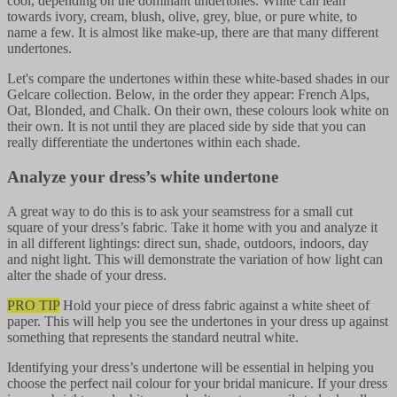
cool, depending on the dominant undertones. White can lean
towards ivory, cream, blush, olive, grey, blue, or pure white, to
name a few. It is almost like make-up, there are that many different
undertones.​​​​‌ ‍ ​‍​‍‌‍ ‌ ​‍‌‍‍‌‌‍‌ ‌‍‍‌‌‍ ‍​‍​‍​ ‍‍​‍​‍‌ ​ ‌‍​‌‌‍ ‍‌‍‍‌‌ ‌​‌ ‍‌​‍ ‍‌‍‍‌‌‍ ​‍​‍​‍ ​​‍​‍‌‍‍​‌ ​‍‌‍‌‌‌‍‌‍​‍​‍​ ‍‍​‍​‍‌‍‍​‌ ‌​‌ ‌​‌ ​​‌ ​ ​ ‍‍​‍ ​‍ ‌‍‌ ‌‍‌‌‌‍ ​‌‍​ ‌‍​‌‌ ​‍‌‍‌‌​‍ ‍‌ ​ ‌‍​‌‌‍ ‍‌‍‍‌‌ ‌​‌ ‍‌​‍ ‍‌ ​ ‌ ‌​‌ ‌‌‌‍‌​‌‍‍‌‌‍ ​‍ ‌‍‍‌‌‍ ‍‌ ‌​‌‍‌‌‌‍ ‍‌ ‌​​‍ ‌‍‌‌‌‍‌​‌‍‍‌‌ ‌​​‍ ‌‍ ‌‌‍ ‌‍‌​‌‍‌‌​ ‌‌ ​​‌ ​‍‌‍‌‌‌ ​ ‌‍‌‌‌‍ ‍‌ ‌​‌‍​‌‌ ‌​‌‍‍‌‌‍ ‌‍ ‍​ ‍ ‌‍‍‌‌‍‌​​ ‌‌‍‌​‌‍‌‍‌‍​‍‌‍‌‌​ ‌ ​ ‍‌‌‍‌‌‌‍​‌​‍ ‌​ ​‍‌‍​‍​ ‌​​ ‌‍​‍ ‌​ ‌​​ ​‌​ ​‌‌‍​ ​‍ ‌​ ‍‌‌‍​‌​ ‌‍​ ‌​​‍ ‌​ ‌​‌‍‌‌‌‍‌​​ ‍‌​ ‍‌​ ​​‌‍‌‌‌‍​ ‌‍‌‌​ ​​​ ‌​​ ​‍​ ‍ ‌ ‌​‌ ‍‌‌ ​​‌‍‌‌​ ‌‌‍​‌‌ ​‍‌ ‌​‌‍‍‌‌‍​ ‌‍ ​‌‍‌‌​ ‍ ‌ ​​‌‍​‌‌ ‌​‌‍‍​​ ‌‌‍​‍‌‍ ‌‍‌​‌ ‍‌​‍‌‌​ ‌‌‌​​‍‌‌ ‌‍‍ ‌‍‌‌‌ ‍‌​‍‌‌​ ​ ‌​‌​​‍‌‌​ ​ ‌​‌​​‍‌‌​ ​‍​ ​‍​ ‌​​ ‌​​ ​ ‌‍​‍​ ​‌​ ​ ​ ​ ‌‍‌​‌‍‌‌​ ​​‌‍​ ‌‍‌​​‍‌‌​ ​‍​ ​‍​‍‌‌​ ‌‌‌​‌​​‍ ‍‌‍​ ‌‍‍​‌‍‍‌‌‍ ​‌‍‌​‌ ​‍‌‍‌‌‌‍ ‍​‍‌‌​ ‌‌‌​​‍‌‌ ‌‍‍ ‌‍‌‌‌ ‍‌​‍‌‌​ ​ ‌​‌​​‍‌‌​ ​ ‌​‌​​‍‌‌​ ​‍​ ​‍​ ​ ​ ​‍​ ​‍​ ​‍​ ‍​‌‍​ ​ ‍​​ ‌​​ ‌‌​ ​‌‌‍​‌‌‍‌‍​ ​​​‍‌‌​ ​‍​ ​‍​‍‌‌​ ‌‌‌​‌​​‍ ‍‌ ‌​‌‍‌‌‌ ‍​‌ ‌​​ ‌‍​‍‌‍​‌‌ ​ ‌‍‌‌‌‌‌‌‌ ​‍‌‍ ​​ ‌‌‍‍​‌ ‌​‌ ‌​‌ ​​‌ ​ ​‍‌‌​ ​ ‌​​‌​‍‌‌​ ​‍‌​‌‍​‍‌‌​ ​‍‌​‌‍‌‍‌ ‌‍‌‌‌‍ ​‌‍​ ‌‍​‌‌ ​‍‌‍‌‌​‍ ‍‌ ​ ‌‍​‌‌‍ ‍‌‍‍‌‌ ‌​‌ ‍‌​‍ ‍‌ ​ ‌ ‌​‌ ‌‌‌‍‌​‌‍‍‌‌‍ ​‍‌‍‌‍‍‌‌‍‌​​ ‌‌‍‌​‌‍‌‍‌‍​‍‌‍‌‌​ ‌ ​ ‍‌‌‍‌‌‌‍​‌​‍ ‌​ ​‍‌‍​‍​ ‌​​ ‌‍​‍ ‌​ ‌​​ ​‌​ ​‌‌‍​ ​‍ ‌​ ‍‌‌‍​‌​ ‌‍​ ‌​​‍ ‌​ ‌​‌‍‌‌‌‍‌​​ ‍‌​ ‍‌​ ​​‌‍‌‌‌‍​ ‌‍‌‌​ ​​​ ‌​​ ​‍​‍‌‍‌ ‌​‌ ‍‌‌ ​​‌‍‌‌​ ‌‌‍​‌‌ ​‍‌ ‌​‌‍‍‌‌‍​ ‌‍ ​‌‍‌‌​‍‌‍‌ ​​‌‍​‌‌ ‌​‌‍‍​​ ‌‌‍​‍‌‍ ‌‍‌​‌ ‍‌​‍‌‌​ ‌‌‌​​‍‌‌ ‌‍‍ ‌‍‌‌‌ ‍‌​‍‌‌​ ​ ‌​‌​​‍‌‌​ ​ ‌​‌​​‍‌‌​ ​‍​ ​‍​ ‌​​ ‌​​ ​ ‌‍​‍​ ​‌​ ​ ​ ​ ‌‍‌​‌‍‌‌​ ​​‌‍​ ‌‍‌​​‍‌‌​ ​‍​ ​‍​‍‌‌​ ‌‌‌​‌​​‍ ‍‌‍​ ‌‍‍​‌‍‍‌‌‍ ​‌‍‌​‌ ​‍‌‍‌‌‌‍ ‍​‍‌‌​ ‌‌‌​​‍‌‌ ‌‍‍ ‌‍‌‌‌ ‍‌​‍‌‌​ ​ ‌​‌​​‍‌‌​ ​ ‌​‌​​‍‌‌​ ​‍​ ​‍​ ​ ​ ​‍​ ​‍​ ​‍​ ‍​‌‍​ ​ ‍​​ ‌​​ ‌‌​ ​‌‌‍​‌‌‍‌‍​ ​​​‍‌‌​ ​‍​ ​‍​‍‌‌​ ‌‌‌​‌​​‍ ‍‌ ‌​‌‍‌‌‌ ‍​‌ ‌​​‍‌‍‌ ​​‌‍‌‌‌ ​‍‌ ​ ‌ ​​‌‍‌‌‌‍​ ‌ ‌​‌‍‍‌‌ ‌‍‌‍‌‌​ ‌‌ ​​‌ ‌‌‌‍​‍‌‍ ​‌‍‍‌‌ ​ ‌‍‍​‌‍‌‌‌‍‌​​‍​‍‌ ‌
Let's compare the undertones within these white-based shades in our
Gelcare collection. Below, in the order they appear: French Alps,
Oat, Blonded, and Chalk. On their own, these colours look white on
their own. It is not until they are placed side by side that you can
really differentiate the undertones within each shade.​​​​‌ ‍ ​‍​‍‌‍ ‌ ​‍‌‍‍‌‌‍‌ ‌‍‍‌‌‍ ‍​‍​‍​ ‍‍​‍​‍‌ ​ ‌‍​‌‌‍ ‍‌‍‍‌‌ ‌​‌ ‍‌​‍ ‍‌‍‍‌‌‍ ​‍​‍​‍ ​​‍​‍‌‍‍​‌ ​‍‌‍‌‌‌‍‌‍​‍​‍​ ‍‍​‍​‍‌‍‍​‌ ‌​‌ ‌​‌ ​​‌ ​ ​ ‍‍​‍ ​‍ ‌‍‌ ‌‍‌‌‌‍ ​‌‍​ ‌‍​‌‌ ​‍‌‍‌‌​‍ ‍‌ ​ ‌‍​‌‌‍ ‍‌‍‍‌‌ ‌​‌ ‍‌​‍ ‍‌ ​ ‌ ‌​‌ ‌‌‌‍‌​‌‍‍‌‌‍ ​‍ ‌‍‍‌‌‍ ‍‌ ‌​‌‍‌‌‌‍ ‍‌ ‌​​‍ ‌‍‌‌‌‍‌​‌‍‍‌‌ ‌​​‍ ‌‍ ‌‌‍ ‌‍‌​‌‍‌‌​ ‌‌ ​​‌ ​‍‌‍‌‌‌ ​ ‌‍‌‌‌‍ ‍‌ ‌​‌‍​‌‌ ‌​‌‍‍‌‌‍ ‌‍ ‍​ ‍ ‌‍‍‌‌‍‌​​ ‌‌‍‌​‌‍‌‍‌‍​‍‌‍‌‌​ ‌ ​ ‍‌‌‍‌‌‌‍​‌​‍ ‌​ ​‍‌‍​‍​ ‌​​ ‌‍​‍ ‌​ ‌​​ ​‌​ ​‌‌‍​ ​‍ ‌​ ‍‌‌‍​‌​ ‌‍​ ‌​​‍ ‌​ ‌​‌‍‌‌‌‍‌​​ ‍‌​ ‍‌​ ​​‌‍‌‌‌‍​ ‌‍‌‌​ ​​​ ‌​​ ​‍​ ‍ ‌ ‌​‌ ‍‌‌ ​​‌‍‌‌​ ‌‌‍​‌‌ ​‍‌ ‌​‌‍‍‌‌‍​ ‌‍ ​‌‍‌‌​ ‍ ‌ ​​‌‍​‌‌ ‌​‌‍‍​​ ‌‌‍​‍‌‍ ‌‍‌​‌ ‍‌​‍‌‌​ ‌‌‌​​‍‌‌ ‌‍‍ ‌‍‌‌‌ ‍‌​‍‌‌​ ​ ‌​‌​​‍‌‌​ ​ ‌​‌​​‍‌‌​ ​‍​ ​‍‌‍​‍‌‍​‌​ ​‌​ ‌ ​ ‍​​ ‍‌‌‍‌‌‌‍​‍‌‍‌‍​ ​‌​ ‍‌​ ‌ ​‍‌‌​ ​‍​ ​‍​‍‌‌​ ‌‌‌​‌​​‍ ‍‌‍​ ‌‍‍​‌‍‍‌‌‍ ​‌‍‌​‌ ​‍‌‍‌‌‌‍ ‍​‍‌‌​ ‌‌‌​​‍‌‌ ‌‍‍ ‌‍‌‌‌ ‍‌​‍‌‌​ ​ ‌​‌​​‍‌‌​ ​ ‌​‌​​‍‌‌​ ​‍​ ​‍​ ​‍​ ​​​ ‍​​ ​‍​ ‌​​ ‍​​ ‍‌​ ‌​‌‍​‌​ ‌​‌‍​‌​ ​​​ ​​​‍‌‌​ ​‍​ ​‍​‍‌‌​ ‌‌‌​‌​​‍ ‍‌ ‌​‌‍‌‌‌ ‍​‌ ‌​​ ‌‍​‍‌‍​‌‌ ​ ‌‍‌‌‌‌‌‌‌ ​‍‌‍ ​​ ‌‌‍‍​‌ ‌​‌ ‌​‌ ​​‌ ​ ​‍‌‌​ ​ ‌​​‌​‍‌‌​ ​‍‌​‌‍​‍‌‌​ ​‍‌​‌‍‌‍‌ ‌‍‌‌‌‍ ​‌‍​ ‌‍​‌‌ ​‍‌‍‌‌​‍ ‍‌ ​ ‌‍​‌‌‍ ‍‌‍‍‌‌ ‌​‌ ‍‌​‍ ‍‌ ​ ‌ ‌​‌ ‌‌‌‍‌​‌‍‍‌‌‍ ​‍‌‍‌‍‍‌‌‍‌​​ ‌‌‍‌​‌‍‌‍‌‍​‍‌‍‌‌​ ‌ ​ ‍‌‌‍‌‌‌‍​‌​‍ ‌​ ​‍‌‍​‍​ ‌​​ ‌‍​‍ ‌​ ‌​​ ​‌​ ​‌‌‍​ ​‍ ‌​ ‍‌‌‍​‌​ ‌‍​ ‌​​‍ ‌​ ‌​‌‍‌‌‌‍‌​​ ‍‌​ ‍‌​ ​​‌‍‌‌‌‍​ ‌‍‌‌​ ​​​ ‌​​ ​‍​‍‌‍‌ ‌​‌ ‍‌‌ ​​‌‍‌‌​ ‌‌‍​‌‌ ​‍‌ ‌​‌‍‍‌‌‍​ ‌‍ ​‌‍‌‌​‍‌‍‌ ​​‌‍​‌‌ ‌​‌‍‍​​ ‌‌‍​‍‌‍ ‌‍‌​‌ ‍‌​‍‌‌​ ‌‌‌​​‍‌‌ ‌‍‍ ‌‍‌‌‌ ‍‌​‍‌‌​ ​ ‌​‌​​‍‌‌​ ​ ‌​‌​​‍‌‌​ ​‍​ ​‍‌‍​‍‌‍​‌​ ​‌​ ‌ ​ ‍​​ ‍‌‌‍‌‌‌‍​‍‌‍‌‍​ ​‌​ ‍‌​ ‌ ​‍‌‌​ ​‍​ ​‍​‍‌‌​ ‌‌‌​‌​​‍ ‍‌‍​ ‌‍‍​‌‍‍‌‌‍ ​‌‍‌​‌ ​‍‌‍‌‌‌‍ ‍​‍‌‌​ ‌‌‌​​‍‌‌ ‌‍‍ ‌‍‌‌‌ ‍‌​‍‌‌​ ​ ‌​‌​​‍‌‌​ ​ ‌​‌​​‍‌‌​ ​‍​ ​‍​ ​‍​ ​​​ ‍​​ ​‍​ ‌​​ ‍​​ ‍‌​ ‌​‌‍​‌​ ‌​‌‍​‌​ ​​​ ​​​‍‌‌​ ​‍​ ​‍​‍‌‌​ ‌‌‌​‌​​‍ ‍‌ ‌​‌‍‌‌‌ ‍​‌ ‌​​‍‌‍‌ ​​‌‍‌‌‌ ​‍‌ ​ ‌ ​​‌‍‌‌‌‍​ ‌ ‌​‌‍‍‌‌ ‌‍‌‍‌‌​ ‌‌ ​​‌ ‌‌‌‍​‍‌‍ ​‌‍‍‌‌ ​ ‌‍‍​‌‍‌‌‌‍‌​​‍​‍‌ ‌
Analyze your dress’s white undertone​​​​‌ ‍ ​‍​‍‌‍ ‌ ​‍‌‍‍‌‌‍‌ ‌‍‍‌‌‍ ‍​‍​‍​ ‍‍​‍​‍‌ ​ ‌‍​‌‌‍ ‍‌‍‍‌‌ ‌​‌ ‍‌​‍ ‍‌‍‍‌‌‍ ​‍​‍​‍ ​​‍​‍‌‍‍​‌ ​‍‌‍‌‌‌‍‌‍​‍​‍​ ‍‍​‍​‍‌‍‍​‌ ‌​‌ ‌​‌ ​​‌ ​ ​ ‍‍​‍ ​‍ ‌‍‌ ‌‍‌‌‌‍ ​‌‍​ ‌‍​‌‌ ​‍‌‍‌‌​‍ ‍‌ ​ ‌‍​‌‌‍ ‍‌‍‍‌‌ ‌​‌ ‍‌​‍ ‍‌ ​ ‌ ‌​‌ ‌‌‌‍‌​‌‍‍‌‌‍ ​‍ ‌‍‍‌‌‍ ‍‌ ‌​‌‍‌‌‌‍ ‍‌ ‌​​‍ ‌‍‌‌‌‍‌​‌‍‍‌‌ ‌​​‍ ‌‍ ‌‌‍ ‌‍‌​‌‍‌‌​ ‌‌ ​​‌ ​‍‌‍‌‌‌ ​ ‌‍‌‌‌‍ ‍‌ ‌​‌‍​‌‌ ‌​‌‍‍‌‌‍ ‌‍ ‍​ ‍ ‌‍‍‌‌‍‌​​ ‌‌‍‌​‌‍‌‍‌‍​‍‌‍‌‌​ ‌ ​ ‍‌‌‍‌‌‌‍​‌​‍ ‌​ ​‍‌‍​‍​ ‌​​ ‌‍​‍ ‌​ ‌​​ ​‌​ ​‌‌‍​ ​‍ ‌​ ‍‌‌‍​‌​ ‌‍​ ‌​​‍ ‌​ ‌​‌‍‌‌‌‍‌​​ ‍‌​ ‍‌​ ​​‌‍‌‌‌‍​ ‌‍‌‌​ ​​​ ‌​​ ​‍​ ‍ ‌ ‌​‌ ‍‌‌ ​​‌‍‌‌​ ‌‌‍​‌‌ ​‍‌ ‌​‌‍‍‌‌‍​ ‌‍ ​‌‍‌‌​ ‍ ‌ ​​‌‍​‌‌ ‌​‌‍‍​​ ‌‌‍​‍‌‍ ‌‍‌​‌ ‍‌​‍‌‌​ ‌‌‌​​‍‌‌ ‌‍‍ ‌‍‌‌‌ ‍‌​‍‌‌​ ​ ‌​‌​​‍‌‌​ ​ ‌​‌​​‍‌‌​ ​‍​ ​‍‌‍‌​​ ​‍​ ‌​‌‍‌‌​ ‌‍​ ‌​‌‍​ ​ ‌‌​ ‌​​ ​ ​ ​‍​ ​​​‍‌‌​ ​‍​ ​‍​‍‌‌​ ‌‌‌​‌​​‍ ‍‌‍​ ‌‍‍​‌‍‍‌‌‍ ​‌‍‌​‌ ​‍‌‍‌‌‌‍ ‍​‍‌‌​ ‌‌‌​​‍‌‌ ‌‍‍ ‌‍‌‌‌ ‍‌​‍‌‌​ ​ ‌​‌​​‍‌‌​ ​ ‌​‌​​‍‌‌​ ​‍​ ​‍​ ​‍​ ​​‌‍‌‍​ ‍​‌‍​‍​ ‌ ​ ​ ‌‍​‍​ ‌ ​ ‌‍​ ‍‌​ ‍‌​ ​​​‍‌‌​ ​‍​ ​‍​‍‌‌​ ‌‌‌​‌​​‍ ‍‌ ‌​‌‍‌‌‌ ‍​‌ ‌​​ ‌‍​‍‌‍​‌‌ ​ ‌‍‌‌‌‌‌‌‌ ​‍‌‍ ​​ ‌‌‍‍​‌ ‌​‌ ‌​‌ ​​‌ ​ ​‍‌‌​ ​ ‌​​‌​‍‌‌​ ​‍‌​‌‍​‍‌‌​ ​‍‌​‌‍‌‍‌ ‌‍‌‌‌‍ ​‌‍​ ‌‍​‌‌ ​‍‌‍‌‌​‍ ‍‌ ​ ‌‍​‌‌‍ ‍‌‍‍‌‌ ‌​‌ ‍‌​‍ ‍‌ ​ ‌ ‌​‌ ‌‌‌‍‌​‌‍‍‌‌‍ ​‍‌‍‌‍‍‌‌‍‌​​ ‌‌‍‌​‌‍‌‍‌‍​‍‌‍‌‌​ ‌ ​ ‍‌‌‍‌‌‌‍​‌​‍ ‌​ ​‍‌‍​‍​ ‌​​ ‌‍​‍ ‌​ ‌​​ ​‌​ ​‌‌‍​ ​‍ ‌​ ‍‌‌‍​‌​ ‌‍​ ‌​​‍ ‌​ ‌​‌‍‌‌‌‍‌​​ ‍‌​ ‍‌​ ​​‌‍‌‌‌‍​ ‌‍‌‌​ ​​​ ‌​​ ​‍​‍‌‍‌ ‌​‌ ‍‌‌ ​​‌‍‌‌​ ‌‌‍​‌‌ ​‍‌ ‌​‌‍‍‌‌‍​ ‌‍ ​‌‍‌‌​‍‌‍‌ ​​‌‍​‌‌ ‌​‌‍‍​​ ‌‌‍​‍‌‍ ‌‍‌​‌ ‍‌​‍‌‌​ ‌‌‌​​‍‌‌ ‌‍‍ ‌‍‌‌‌ ‍‌​‍‌‌​ ​ ‌​‌​​‍‌‌​ ​ ‌​‌​​‍‌‌​ ​‍​ ​‍‌‍‌​​ ​‍​ ‌​‌‍‌‌​ ‌‍​ ‌​‌‍​ ​ ‌‌​ ‌​​ ​ ​ ​‍​ ​​​‍‌‌​ ​‍​ ​‍​‍‌‌​ ‌‌‌​‌​​‍ ‍‌‍​ ‌‍‍​‌‍‍‌‌‍ ​‌‍‌​‌ ​‍‌‍‌‌‌‍ ‍​‍‌‌​ ‌‌‌​​‍‌‌ ‌‍‍ ‌‍‌‌‌ ‍‌​‍‌‌​ ​ ‌​‌​​‍‌‌​ ​ ‌​‌​​‍‌‌​ ​‍​ ​‍​ ​‍​ ​​‌‍‌‍​ ‍​‌‍​‍​ ‌ ​ ​ ‌‍​‍​ ‌ ​ ‌‍​ ‍‌​ ‍‌​ ​​​‍‌‌​ ​‍​ ​‍​‍‌‌​ ‌‌‌​‌​​‍ ‍‌ ‌​‌‍‌‌‌ ‍​‌ ‌​​‍‌‍‌ ​​‌‍‌‌‌ ​‍‌ ​ ‌ ​​‌‍‌‌‌‍​ ‌ ‌​‌‍‍‌‌ ‌‍‌‍‌‌​ ‌‌ ​​‌ ‌‌‌‍​‍‌‍ ​‌‍‍‌‌ ​ ‌‍‍​‌‍‌‌‌‍‌​​‍​‍‌ ‌
A great way to do this is to ask your seamstress for a small cut
square of your dress’s fabric. Take it home with you and analyze it
in all different lightings: direct sun, shade, outdoors, indoors, day
and night light. This will demonstrate the variation of how light can
alter the shade of your dress. ​​​​‌ ‍ ​‍​‍‌‍ ‌ ​‍‌‍‍‌‌‍‌ ‌‍‍‌‌‍ ‍​‍​‍​ ‍‍​‍​‍‌ ​ ‌‍​‌‌‍ ‍‌‍‍‌‌ ‌​‌ ‍‌​‍ ‍‌‍‍‌‌‍ ​‍​‍​‍ ​​‍​‍‌‍‍​‌ ​‍‌‍‌‌‌‍‌‍​‍​‍​ ‍‍​‍​‍‌‍‍​‌ ‌​‌ ‌​‌ ​​‌ ​ ​ ‍‍​‍ ​‍ ‌‍‌ ‌‍‌‌‌‍ ​‌‍​ ‌‍​‌‌ ​‍‌‍‌‌​‍ ‍‌ ​ ‌‍​‌‌‍ ‍‌‍‍‌‌ ‌​‌ ‍‌​‍ ‍‌ ​ ‌ ‌​‌ ‌‌‌‍‌​‌‍‍‌‌‍ ​‍ ‌‍‍‌‌‍ ‍‌ ‌​‌‍‌‌‌‍ ‍‌ ‌​​‍ ‌‍‌‌‌‍‌​‌‍‍‌‌ ‌​​‍ ‌‍ ‌‌‍ ‌‍‌​‌‍‌‌​ ‌‌ ​​‌ ​‍‌‍‌‌‌ ​ ‌‍‌‌‌‍ ‍‌ ‌​‌‍​‌‌ ‌​‌‍‍‌‌‍ ‌‍ ‍​ ‍ ‌‍‍‌‌‍‌​​ ‌‌‍‌​‌‍‌‍‌‍​‍‌‍‌‌​ ‌ ​ ‍‌‌‍‌‌‌‍​‌​‍ ‌​ ​‍‌‍​‍​ ‌​​ ‌‍​‍ ‌​ ‌​​ ​‌​ ​‌‌‍​ ​‍ ‌​ ‍‌‌‍​‌​ ‌‍​ ‌​​‍ ‌​ ‌​‌‍‌‌‌‍‌​​ ‍‌​ ‍‌​ ​​‌‍‌‌‌‍​ ‌‍‌‌​ ​​​ ‌​​ ​‍​ ‍ ‌ ‌​‌ ‍‌‌ ​​‌‍‌‌​ ‌‌‍​‌‌ ​‍‌ ‌​‌‍‍‌‌‍​ ‌‍ ​‌‍‌‌​ ‍ ‌ ​​‌‍​‌‌ ‌​‌‍‍​​ ‌‌‍​‍‌‍ ‌‍‌​‌ ‍‌​‍‌‌​ ‌‌‌​​‍‌‌ ‌‍‍ ‌‍‌‌‌ ‍‌​‍‌‌​ ​ ‌​‌​​‍‌‌​ ​ ‌​‌​​‍‌‌​ ​‍​ ​‍​ ​‌‌‍​‍​ ​‌‌‍​ ​ ‍​​ ​‍‌‍‌​‌‍‌‌‌‍‌‌​ ​ ​ ‌‌‌‍‌‍​‍‌‌​ ​‍​ ​‍​‍‌‌​ ‌‌‌​‌​​‍ ‍‌‍​ ‌‍‍​‌‍‍‌‌‍ ​‌‍‌​‌ ​‍‌‍‌‌‌‍ ‍​‍‌‌​ ‌‌‌​​‍‌‌ ‌‍‍ ‌‍‌‌‌ ‍‌​‍‌‌​ ​ ‌​‌​​‍‌‌​ ​ ‌​‌​​‍‌‌​ ​‍​ ​‍​ ‍​​ ​‌​ ‌​​ ‍‌​ ​‌​ ‌​‌‍‌​​ ​ ​ ‍‌​ ​ ​ ​‌‌‍​‍​ ​​​‍‌‌​ ​‍​ ​‍​‍‌‌​ ‌‌‌​‌​​‍ ‍‌ ‌​‌‍‌‌‌ ‍​‌ ‌​​ ‌‍​‍‌‍​‌‌ ​ ‌‍‌‌‌‌‌‌‌ ​‍‌‍ ​​ ‌‌‍‍​‌ ‌​‌ ‌​‌ ​​‌ ​ ​‍‌‌​ ​ ‌​​‌​‍‌‌​ ​‍‌​‌‍​‍‌‌​ ​‍‌​‌‍‌‍‌ ‌‍‌‌‌‍ ​‌‍​ ‌‍​‌‌ ​‍‌‍‌‌​‍ ‍‌ ​ ‌‍​‌‌‍ ‍‌‍‍‌‌ ‌​‌ ‍‌​‍ ‍‌ ​ ‌ ‌​‌ ‌‌‌‍‌​‌‍‍‌‌‍ ​‍‌‍‌‍‍‌‌‍‌​​ ‌‌‍‌​‌‍‌‍‌‍​‍‌‍‌‌​ ‌ ​ ‍‌‌‍‌‌‌‍​‌​‍ ‌​ ​‍‌‍​‍​ ‌​​ ‌‍​‍ ‌​ ‌​​ ​‌​ ​‌‌‍​ ​‍ ‌​ ‍‌‌‍​‌​ ‌‍​ ‌​​‍ ‌​ ‌​‌‍‌‌‌‍‌​​ ‍‌​ ‍‌​ ​​‌‍‌‌‌‍​ ‌‍‌‌​ ​​​ ‌​​ ​‍​‍‌‍‌ ‌​‌ ‍‌‌ ​​‌‍‌‌​ ‌‌‍​‌‌ ​‍‌ ‌​‌‍‍‌‌‍​ ‌‍ ​‌‍‌‌​‍‌‍‌ ​​‌‍​‌‌ ‌​‌‍‍​​ ‌‌‍​‍‌‍ ‌‍‌​‌ ‍‌​‍‌‌​ ‌‌‌​​‍‌‌ ‌‍‍ ‌‍‌‌‌ ‍‌​‍‌‌​ ​ ‌​‌​​‍‌‌​ ​ ‌​‌​​‍‌‌​ ​‍​ ​‍​ ​‌‌‍​‍​ ​‌‌‍​ ​ ‍​​ ​‍‌‍‌​‌‍‌‌‌‍‌‌​ ​ ​ ‌‌‌‍‌‍​‍‌‌​ ​‍​ ​‍​‍‌‌​ ‌‌‌​‌​​‍ ‍‌‍​ ‌‍‍​‌‍‍‌‌‍ ​‌‍‌​‌ ​‍‌‍‌‌‌‍ ‍​‍‌‌​ ‌‌‌​​‍‌‌ ‌‍‍ ‌‍‌‌‌ ‍‌​‍‌‌​ ​ ‌​‌​​‍‌‌​ ​ ‌​‌​​‍‌‌​ ​‍​ ​‍​ ‍​​ ​‌​ ‌​​ ‍‌​ ​‌​ ‌​‌‍‌​​ ​ ​ ‍‌​ ​ ​ ​‌‌‍​‍​ ​​​‍‌‌​ ​‍​ ​‍​‍‌‌​ ‌‌‌​‌​​‍ ‍‌ ‌​‌‍‌‌‌ ‍​‌ ‌​​‍‌‍‌ ​​‌‍‌‌‌ ​‍‌ ​ ‌ ​​‌‍‌‌‌‍​ ‌ ‌​‌‍‍‌‌ ‌‍‌‍‌‌​ ‌‌ ​​‌ ‌‌‌‍​‍‌‍ ​‌‍‍‌‌ ​ ‌‍‍​‌‍‌‌‌‍‌​​‍​‍‌ ‌
PRO TIP​​​​‌ ‍ ​‍​‍‌‍ ‌ ​‍‌‍‍‌‌‍‌ ‌‍‍‌‌‍ ‍​‍​‍​ ‍‍​‍​‍‌ ​ ‌‍​‌‌‍ ‍‌‍‍‌‌ ‌​‌ ‍‌​‍ ‍‌‍‍‌‌‍ ​‍​‍​‍ ​​‍​‍‌‍‍​‌ ​‍‌‍‌‌‌‍‌‍​‍​‍​ ‍‍​‍​‍‌‍‍​‌ ‌​‌ ‌​‌ ​​‌ ​ ​ ‍‍​‍ ​‍ ‌‍‌ ‌‍‌‌‌‍ ​‌‍​ ‌‍​‌‌ ​‍‌‍‌‌​‍ ‍‌ ​ ‌‍​‌‌‍ ‍‌‍‍‌‌ ‌​‌ ‍‌​‍ ‍‌ ​ ‌ ‌​‌ ‌‌‌‍‌​‌‍‍‌‌‍ ​‍ ‌‍‍‌‌‍ ‍‌ ‌​‌‍‌‌‌‍ ‍‌ ‌​​‍ ‌‍‌‌‌‍‌​‌‍‍‌‌ ‌​​‍ ‌‍ ‌‌‍ ‌‍‌​‌‍‌‌​ ‌‌ ​​‌ ​‍‌‍‌‌‌ ​ ‌‍‌‌‌‍ ‍‌ ‌​‌‍​‌‌ ‌​‌‍‍‌‌‍ ‌‍ ‍​ ‍ ‌‍‍‌‌‍‌​​ ‌‌‍‌​‌‍‌‍‌‍​‍‌‍‌‌​ ‌ ​ ‍‌‌‍‌‌‌‍​‌​‍ ‌​ ​‍‌‍​‍​ ‌​​ ‌‍​‍ ‌​ ‌​​ ​‌​ ​‌‌‍​ ​‍ ‌​ ‍‌‌‍​‌​ ‌‍​ ‌​​‍ ‌​ ‌​‌‍‌‌‌‍‌​​ ‍‌​ ‍‌​ ​​‌‍‌‌‌‍​ ‌‍‌‌​ ​​​ ‌​​ ​‍​ ‍ ‌ ‌​‌ ‍‌‌ ​​‌‍‌‌​ ‌‌‍​‌‌ ​‍‌ ‌​‌‍‍‌‌‍​ ‌‍ ​‌‍‌‌​ ‍ ‌ ​​‌‍​‌‌ ‌​‌‍‍​​ ‌‌‍​‍‌‍ ‌‍‌​‌ ‍‌​‍‌‌​ ‌‌‌​​‍‌‌ ‌‍‍ ‌‍‌‌‌ ‍‌​‍‌‌​ ​ ‌​‌​​‍‌‌​ ​ ‌​‌​​‍‌‌​ ​‍​ ​‍​ ​ ‌‍‌​‌‍‌‍​ ​​‌‍​‌​ ‌​‌‍​‌​ ‍​​ ​ ‌‍‌​‌‍‌‌​ ‌‌​‍‌‌​ ​‍​ ​‍​‍‌‌​ ‌‌‌​‌​​‍ ‍‌‍​ ‌‍‍​‌‍‍‌‌‍ ​‌‍‌​‌ ​‍‌‍‌‌‌‍ ‍​‍‌‌​ ‌‌‌​​‍‌‌ ‌‍‍ ‌‍‌‌‌ ‍‌​‍‌‌​ ​ ‌​‌​​‍‌‌​ ​ ‌​‌​​‍‌‌​ ​‍​ ​‍‌‍​ ​ ‌ ​ ​ ​ ‍‌​ ​ ​ ​‌‌‍​‌‌‍‌‍​ ‌‍​ ‌​​ ​ ​ ​‌​‍‌‌​ ​‍​ ​‍​‍‌‌​ ‌‌‌​‌​​‍ ‍‌ ‌​‌‍‌‌‌ ‍​‌ ‌​​ ‌‍​‍‌‍​‌‌ ​ ‌‍‌‌‌‌‌‌‌ ​‍‌‍ ​​ ‌‌‍‍​‌ ‌​‌ ‌​‌ ​​‌ ​ ​‍‌‌​ ​ ‌​​‌​‍‌‌​ ​‍‌​‌‍​‍‌‌​ ​‍‌​‌‍‌‍‌ ‌‍‌‌‌‍ ​‌‍​ ‌‍​‌‌ ​‍‌‍‌‌​‍ ‍‌ ​ ‌‍​‌‌‍ ‍‌‍‍‌‌ ‌​‌ ‍‌​‍ ‍‌ ​ ‌ ‌​‌ ‌‌‌‍‌​‌‍‍‌‌‍ ​‍‌‍‌‍‍‌‌‍‌​​ ‌‌‍‌​‌‍‌‍‌‍​‍‌‍‌‌​ ‌ ​ ‍‌‌‍‌‌‌‍​‌​‍ ‌​ ​‍‌‍​‍​ ‌​​ ‌‍​‍ ‌​ ‌​​ ​‌​ ​‌‌‍​ ​‍ ‌​ ‍‌‌‍​‌​ ‌‍​ ‌​​‍ ‌​ ‌​‌‍‌‌‌‍‌​​ ‍‌​ ‍‌​ ​​‌‍‌‌‌‍​ ‌‍‌‌​ ​​​ ‌​​ ​‍​‍‌‍‌ ‌​‌ ‍‌‌ ​​‌‍‌‌​ ‌‌‍​‌‌ ​‍‌ ‌​‌‍‍‌‌‍​ ‌‍ ​‌‍‌‌​‍‌‍‌ ​​‌‍​‌‌ ‌​‌‍‍​​ ‌‌‍​‍‌‍ ‌‍‌​‌ ‍‌​‍‌‌​ ‌‌‌​​‍‌‌ ‌‍‍ ‌‍‌‌‌ ‍‌​‍‌‌​ ​ ‌​‌​​‍‌‌​ ​ ‌​‌​​‍‌‌​ ​‍​ ​‍​ ​ ‌‍‌​‌‍‌‍​ ​​‌‍​‌​ ‌​‌‍​‌​ ‍​​ ​ ‌‍‌​‌‍‌‌​ ‌‌​‍‌‌​ ​‍​ ​‍​‍‌‌​ ‌‌‌​‌​​‍ ‍‌‍​ ‌‍‍​‌‍‍‌‌‍ ​‌‍‌​‌ ​‍‌‍‌‌‌‍ ‍​‍‌‌​ ‌‌‌​​‍‌‌ ‌‍‍ ‌‍‌‌‌ ‍‌​‍‌‌​ ​ ‌​‌​​‍‌‌​ ​ ‌​‌​​‍‌‌​ ​‍​ ​‍‌‍​ ​ ‌ ​ ​ ​ ‍‌​ ​ ​ ​‌‌‍​‌‌‍‌‍​ ‌‍​ ‌​​ ​ ​ ​‌​‍‌‌​ ​‍​ ​‍​‍‌‌​ ‌‌‌​‌​​‍ ‍‌ ‌​‌‍‌‌‌ ‍​‌ ‌​​‍‌‍‌ ​​‌‍‌‌‌ ​‍‌ ​ ‌ ​​‌‍‌‌‌‍​ ‌ ‌​‌‍‍‌‌ ‌‍‌‍‌‌​ ‌‌ ​​‌ ‌‌‌‍​‍‌‍ ​‌‍‍‌‌ ​ ‌‍‍​‌‍‌‌‌‍‌​​‍​‍‌ ‌
Hold your piece of dress fabric against a white sheet of
paper. This will help you see the undertones in your dress up against
something that represents the standard neutral white. ​​​​‌ ‍ ​‍​‍‌‍ ‌ ​‍‌‍‍‌‌‍‌ ‌‍‍‌‌‍ ‍​‍​‍​ ‍‍​‍​‍‌ ​ ‌‍​‌‌‍ ‍‌‍‍‌‌ ‌​‌ ‍‌​‍ ‍‌‍‍‌‌‍ ​‍​‍​‍ ​​‍​‍‌‍‍​‌ ​‍‌‍‌‌‌‍‌‍​‍​‍​ ‍‍​‍​‍‌‍‍​‌ ‌​‌ ‌​‌ ​​‌ ​ ​ ‍‍​‍ ​‍ ‌‍‌ ‌‍‌‌‌‍ ​‌‍​ ‌‍​‌‌ ​‍‌‍‌‌​‍ ‍‌ ​ ‌‍​‌‌‍ ‍‌‍‍‌‌ ‌​‌ ‍‌​‍ ‍‌ ​ ‌ ‌​‌ ‌‌‌‍‌​‌‍‍‌‌‍ ​‍ ‌‍‍‌‌‍ ‍‌ ‌​‌‍‌‌‌‍ ‍‌ ‌​​‍ ‌‍‌‌‌‍‌​‌‍‍‌‌ ‌​​‍ ‌‍ ‌‌‍ ‌‍‌​‌‍‌‌​ ‌‌ ​​‌ ​‍‌‍‌‌‌ ​ ‌‍‌‌‌‍ ‍‌ ‌​‌‍​‌‌ ‌​‌‍‍‌‌‍ ‌‍ ‍​ ‍ ‌‍‍‌‌‍‌​​ ‌‌‍‌​‌‍‌‍‌‍​‍‌‍‌‌​ ‌ ​ ‍‌‌‍‌‌‌‍​‌​‍ ‌​ ​‍‌‍​‍​ ‌​​ ‌‍​‍ ‌​ ‌​​ ​‌​ ​‌‌‍​ ​‍ ‌​ ‍‌‌‍​‌​ ‌‍​ ‌​​‍ ‌​ ‌​‌‍‌‌‌‍‌​​ ‍‌​ ‍‌​ ​​‌‍‌‌‌‍​ ‌‍‌‌​ ​​​ ‌​​ ​‍​ ‍ ‌ ‌​‌ ‍‌‌ ​​‌‍‌‌​ ‌‌‍​‌‌ ​‍‌ ‌​‌‍‍‌‌‍​ ‌‍ ​‌‍‌‌​ ‍ ‌ ​​‌‍​‌‌ ‌​‌‍‍​​ ‌‌‍​‍‌‍ ‌‍‌​‌ ‍‌​‍‌‌​ ‌‌‌​​‍‌‌ ‌‍‍ ‌‍‌‌‌ ‍‌​‍‌‌​ ​ ‌​‌​​‍‌‌​ ​ ‌​‌​​‍‌‌​ ​‍​ ​‍​ ​ ‌‍‌​‌‍‌‍​ ​​‌‍​‌​ ‌​‌‍​‌​ ‍​​ ​ ‌‍‌​‌‍‌‌​ ‌‌​‍‌‌​ ​‍​ ​‍​‍‌‌​ ‌‌‌​‌​​‍ ‍‌‍​ ‌‍‍​‌‍‍‌‌‍ ​‌‍‌​‌ ​‍‌‍‌‌‌‍ ‍​‍‌‌​ ‌‌‌​​‍‌‌ ‌‍‍ ‌‍‌‌‌ ‍‌​‍‌‌​ ​ ‌​‌​​‍‌‌​ ​ ‌​‌​​‍‌‌​ ​‍​ ​‍‌‍‌‍​ ‍‌​ ‌​​ ​‍‌‍‌‌​ ​​‌‍​‌​ ​ ​ ​​​ ​‌​ ​‍​ ‌ ​‍‌‌​ ​‍​ ​‍​‍‌‌​ ‌‌‌​‌​​‍ ‍‌ ‌​‌‍‌‌‌ ‍​‌ ‌​​ ‌‍​‍‌‍​‌‌ ​ ‌‍‌‌‌‌‌‌‌ ​‍‌‍ ​​ ‌‌‍‍​‌ ‌​‌ ‌​‌ ​​‌ ​ ​‍‌‌​ ​ ‌​​‌​‍‌‌​ ​‍‌​‌‍​‍‌‌​ ​‍‌​‌‍‌‍‌ ‌‍‌‌‌‍ ​‌‍​ ‌‍​‌‌ ​‍‌‍‌‌​‍ ‍‌ ​ ‌‍​‌‌‍ ‍‌‍‍‌‌ ‌​‌ ‍‌​‍ ‍‌ ​ ‌ ‌​‌ ‌‌‌‍‌​‌‍‍‌‌‍ ​‍‌‍‌‍‍‌‌‍‌​​ ‌‌‍‌​‌‍‌‍‌‍​‍‌‍‌‌​ ‌ ​ ‍‌‌‍‌‌‌‍​‌​‍ ‌​ ​‍‌‍​‍​ ‌​​ ‌‍​‍ ‌​ ‌​​ ​‌​ ​‌‌‍​ ​‍ ‌​ ‍‌‌‍​‌​ ‌‍​ ‌​​‍ ‌​ ‌​‌‍‌‌‌‍‌​​ ‍‌​ ‍‌​ ​​‌‍‌‌‌‍​ ‌‍‌‌​ ​​​ ‌​​ ​‍​‍‌‍‌ ‌​‌ ‍‌‌ ​​‌‍‌‌​ ‌‌‍​‌‌ ​‍‌ ‌​‌‍‍‌‌‍​ ‌‍ ​‌‍‌‌​‍‌‍‌ ​​‌‍​‌‌ ‌​‌‍‍​​ ‌‌‍​‍‌‍ ‌‍‌​‌ ‍‌​‍‌‌​ ‌‌‌​​‍‌‌ ‌‍‍ ‌‍‌‌‌ ‍‌​‍‌‌​ ​ ‌​‌​​‍‌‌​ ​ ‌​‌​​‍‌‌​ ​‍​ ​‍​ ​ ‌‍‌​‌‍‌‍​ ​​‌‍​‌​ ‌​‌‍​‌​ ‍​​ ​ ‌‍‌​‌‍‌‌​ ‌‌​‍‌‌​ ​‍​ ​‍​‍‌‌​ ‌‌‌​‌​​‍ ‍‌‍​ ‌‍‍​‌‍‍‌‌‍ ​‌‍‌​‌ ​‍‌‍‌‌‌‍ ‍​‍‌‌​ ‌‌‌​​‍‌‌ ‌‍‍ ‌‍‌‌‌ ‍‌​‍‌‌​ ​ ‌​‌​​‍‌‌​ ​ ‌​‌​​‍‌‌​ ​‍​ ​‍‌‍‌‍​ ‍‌​ ‌​​ ​‍‌‍‌‌​ ​​‌‍​‌​ ​ ​ ​​​ ​‌​ ​‍​ ‌ ​‍‌‌​ ​‍​ ​‍​‍‌‌​ ‌‌‌​‌​​‍ ‍‌ ‌​‌‍‌‌‌ ‍​‌ ‌​​‍‌‍‌ ​​‌‍‌‌‌ ​‍‌ ​ ‌ ​​‌‍‌‌‌‍​ ‌ ‌​‌‍‍‌‌ ‌‍‌‍‌‌​ ‌‌ ​​‌ ‌‌‌‍​‍‌‍ ​‌‍‍‌‌ ​ ‌‍‍​‌‍‌‌‌‍‌​​‍​‍‌ ‌
Identifying your dress’s undertone will be essential in helping you
choose the perfect nail colour for your bridal manicure. If your dress