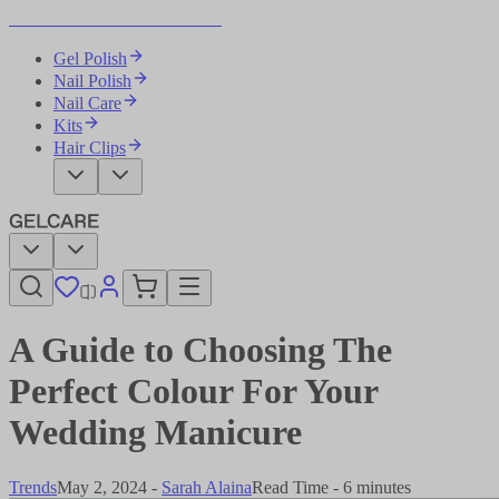
Become Your Own Nail Artist
Gel Polish
Nail Polish
Nail Care
Kits
Hair Clips
A Guide to Choosing The
Perfect Colour For Your
Wedding Manicure​​​​‌ ‍ ​‍​‍‌‍ ‌ ​‍‌‍‍‌‌‍‌ ‌‍‍‌‌‍ ‍​‍​‍​ ‍‍​‍​‍‌ ​ ‌‍​‌‌‍ ‍‌‍‍‌‌ ‌​‌ ‍‌​‍ ‍‌‍‍‌‌‍ ​‍​‍​‍ ​​‍​‍‌‍‍​‌ ​‍‌‍‌‌‌‍‌‍​‍​‍​ ‍‍​‍​‍‌‍‍​‌ ‌​‌ ‌​‌ ​​‌ ​ ​ ‍‍​‍ ​‍ ‌‍‌ ‌‍‌‌‌‍ ​‌‍​ ‌‍​‌‌ ​‍‌‍‌‌​‍ ‍‌ ​ ‌‍​‌‌‍ ‍‌‍‍‌‌ ‌​‌ ‍‌​‍ ‍‌ ​ ‌ ‌​‌ ‌‌‌‍‌​‌‍‍‌‌‍ ​‍ ‌‍‍‌‌‍ ‍‌ ‌​‌‍‌‌‌‍ ‍‌ ‌​​‍ ‌‍‌‌‌‍‌​‌‍‍‌‌ ‌​​‍ ‌‍ ‌‌‍ ‌‍‌​‌‍‌‌​ ‌‌ ​​‌ ​‍‌‍‌‌‌ ​ ‌‍‌‌‌‍ ‍‌ ‌​‌‍​‌‌ ‌​‌‍‍‌‌‍ ‌‍ ‍​ ‍ ‌‍‍‌‌‍‌​​ ‌‌‍‌​‌‍‌‍‌‍​‍‌‍‌‌​ ‌ ​ ‍‌‌‍‌‌‌‍​‌​‍ ‌​ ​‍‌‍​‍​ ‌​​ ‌‍​‍ ‌​ ‌​​ ​‌​ ​‌‌‍​ ​‍ ‌​ ‍‌‌‍​‌​ ‌‍​ ‌​​‍ ‌​ ‌​‌‍‌‌‌‍‌​​ ‍‌​ ‍‌​ ​​‌‍‌‌‌‍​ ‌‍‌‌​ ​​​ ‌​​ ​‍​ ‍ ‌ ‌​‌ ‍‌‌ ​​‌‍‌‌​ ‌‌‍​‌‌ ​‍‌ ‌​‌‍‍‌‌‍​ ‌‍ ​‌‍‌‌​ ‍ ‌ ​​‌‍​‌‌ ‌​‌‍‍​​ ‌‌ ‌​‌‍‍‌‌ ‌​‌‍ ​‌‍‌‌​ ‌‍​‍‌‍​‌‌ ​ ‌‍‌‌‌‌‌‌‌ ​‍‌‍ ​​ ‌‌‍‍​‌ ‌​‌ ‌​‌ ​​‌ ​ ​‍‌‌​ ​ ‌​​‌​‍‌‌​ ​‍‌​‌‍​‍‌‌​ ​‍‌​‌‍‌‍‌ ‌‍‌‌‌‍ ​‌‍​ ‌‍​‌‌ ​‍‌‍‌‌​‍ ‍‌ ​ ‌‍​‌‌‍ ‍‌‍‍‌‌ ‌​‌ ‍‌​‍ ‍‌ ​ ‌ ‌​‌ ‌‌‌‍‌​‌‍‍‌‌‍ ​‍‌‍‌‍‍‌‌‍‌​​ ‌‌‍‌​‌‍‌‍‌‍​‍‌‍‌‌​ ‌ ​ ‍‌‌‍‌‌‌‍​‌​‍ ‌​ ​‍‌‍​‍​ ‌​​ ‌‍​‍ ‌​ ‌​​ ​‌​ ​‌‌‍​ ​‍ ‌​ ‍‌‌‍​‌​ ‌‍​ ‌​​‍ ‌​ ‌​‌‍‌‌‌‍‌​​ ‍‌​ ‍‌​ ​​‌‍‌‌‌‍​ ‌‍‌‌​ ​​​ ‌​​ ​‍​‍‌‍‌ ‌​‌ ‍‌‌ ​​‌‍‌‌​ ‌‌‍​‌‌ ​‍‌ ‌​‌‍‍‌‌‍​ ‌‍ ​‌‍‌‌​‍‌‍‌ ​​‌‍​‌‌ ‌​‌‍‍​​ ‌‌ ‌​‌‍‍‌‌ ‌​‌‍ ​‌‍‌‌​‍‌‍‌ ​​‌‍‌‌‌ ​‍‌ ​ ‌ ​​‌‍‌‌‌‍​ ‌ ‌​‌‍‍‌‌ ‌‍‌‍‌‌​ ‌‌ ​​‌ ‌‌‌‍​‍‌‍ ​‌‍‍‌‌ ​ ‌‍‍​‌‍‌‌‌‍‌​​‍​‍‌ ‌
Trends
May 2, 2024
-
Sarah Alaina​​​​‌ ‍ ​‍​‍‌‍ ‌ ​‍‌‍‍‌‌‍‌ ‌‍‍‌‌‍ ‍​‍​‍​ ‍‍​‍​‍‌ ​ ‌‍​‌‌‍ ‍‌‍‍‌‌ ‌​‌ ‍‌​‍ ‍‌‍‍‌‌‍ ​‍​‍​‍ ​​‍​‍‌‍‍​‌ ​‍‌‍‌‌‌‍‌‍​‍​‍​ ‍‍​‍​‍‌‍‍​‌ ‌​‌ ‌​‌ ​​‌ ​ ​ ‍‍​‍ ​‍ ‌‍‌ ‌‍‌‌‌‍ ​‌‍​ ‌‍​‌‌ ​‍‌‍‌‌​‍ ‍‌ ​ ‌‍​‌‌‍ ‍‌‍‍‌‌ ‌​‌ ‍‌​‍ ‍‌ ​ ‌ ‌​‌ ‌‌‌‍‌​‌‍‍‌‌‍ ​‍ ‌‍‍‌‌‍ ‍‌ ‌​‌‍‌‌‌‍ ‍‌ ‌​​‍ ‌‍‌‌‌‍‌​‌‍‍‌‌ ‌​​‍ ‌‍ ‌‌‍ ‌‍‌​‌‍‌‌​ ‌‌ ​​‌ ​‍‌‍‌‌‌ ​ ‌‍‌‌‌‍ ‍‌ ‌​‌‍​‌‌ ‌​‌‍‍‌‌‍ ‌‍ ‍​ ‍ ‌‍‍‌‌‍‌​​ ‌​ ​ ‌‍​‌​ ‌‌‌‍​‍‌‍‌​​ ‌‍​ ​​​ ‌‍​‍ ‌​ ​‍‌‍​‍​ ​ ‌‍‌‌​‍ ‌​ ‌​​ ‍‌‌‍​‌​ ​‍​‍ ‌​ ‍​​ ‍​‌‍​‍​ ​‍​‍ ‌​ ‌​​ ‌ ‌‍‌‌​ ​‌​ ‌ ‌‍​‌‌‍​ ​ ‍​‌‍​ ‌‍‌‍‌‍​‌​ ​ ​ ‍ ‌ ‌​‌ ‍‌‌ ​​‌‍‌‌​ ‌‌‍​‌‌ ‌‌‌ ‌​‌‍‍​‌‍ ‌ ​‍​ ‍ ‌ ​​‌‍​‌‌ ‌​‌‍‍​​ ‌‌‍ ‍‌‍​‌‌‍ ‌‌‍‌‌​ ‌‍​‍‌‍​‌‌ ​ ‌‍‌‌‌‌‌‌‌ ​‍‌‍ ​​ ‌‌‍‍​‌ ‌​‌ ‌​‌ ​​‌ ​ ​‍‌‌​ ​ ‌​​‌​‍‌‌​ ​‍‌​‌‍​‍‌‌​ ​‍‌​‌‍‌‍‌ ‌‍‌‌‌‍ ​‌‍​ ‌‍​‌‌ ​‍‌‍‌‌​‍ ‍‌ ​ ‌‍​‌‌‍ ‍‌‍‍‌‌ ‌​‌ ‍‌​‍ ‍‌ ​ ‌ ‌​‌ ‌‌‌‍‌​‌‍‍‌‌‍ ​‍‌‍‌‍‍‌‌‍‌​​ ‌​ ​ ‌‍​‌​ ‌‌‌‍​‍‌‍‌​​ ‌‍​ ​​​ ‌‍​‍ ‌​ ​‍‌‍​‍​ ​ ‌‍‌‌​‍ ‌​ ‌​​ ‍‌‌‍​‌​ ​‍​‍ ‌​ ‍​​ ‍​‌‍​‍​ ​‍​‍ ‌​ ‌​​ ‌ ‌‍‌‌​ ​‌​ ‌ ‌‍​‌‌‍​ ​ ‍​‌‍​ ‌‍‌‍‌‍​‌​ ​ ​‍‌‍‌ ‌​‌ ‍‌‌ ​​‌‍‌‌​ ‌‌‍​‌‌ ‌‌‌ ‌​‌‍‍​‌‍ ‌ ​‍​‍‌‍‌ ​​‌‍​‌‌ ‌​‌‍‍​​ ‌‌‍ ‍‌‍​‌‌‍ ‌‌‍‌‌​‍‌‍‌ ​​‌‍‌‌‌ ​‍‌ ​ ‌ ​​‌‍‌‌‌‍​ ‌ ‌​‌‍‍‌‌ ‌‍‌‍‌‌​ ‌‌ ​​‌ ‌‌‌‍​‍‌‍ ​‌‍‍‌‌ ​ ‌‍‍​‌‍‌‌‌‍‌​​‍​‍‌ ‌
Read Time - 6 minutes