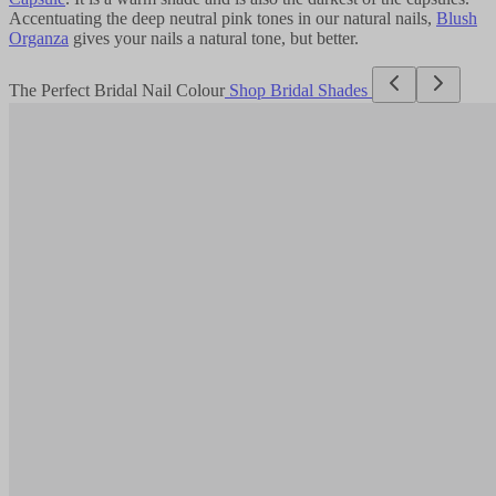
Accentuating the deep neutral pink tones in our natural nails, ​​​​‌ ‍ ​‍​‍‌‍ ‌ ​‍‌‍‍‌‌‍‌ ‌‍‍‌‌‍ ‍​‍​‍​ ‍‍​‍​‍‌ ​ ‌‍​‌‌‍ ‍‌‍‍‌‌ ‌​‌ ‍‌​‍ ‍‌‍‍‌‌‍ ​‍​‍​‍ ​​‍​‍‌‍‍​‌ ​‍‌‍‌‌‌‍‌‍​‍​‍​ ‍‍​‍​‍‌‍‍​‌ ‌​‌ ‌​‌ ​​‌ ​ ​ ‍‍​‍ ​‍ ‌‍‌ ‌‍‌‌‌‍ ​‌‍​ ‌‍​‌‌ ​‍‌‍‌‌​‍ ‍‌ ​ ‌‍​‌‌‍ ‍‌‍‍‌‌ ‌​‌ ‍‌​‍ ‍‌ ​ ‌ ‌​‌ ‌‌‌‍‌​‌‍‍‌‌‍ ​‍ ‌‍‍‌‌‍ ‍‌ ‌​‌‍‌‌‌‍ ‍‌ ‌​​‍ ‌‍‌‌‌‍‌​‌‍‍‌‌ ‌​​‍ ‌‍ ‌‌‍ ‌‍‌​‌‍‌‌​ ‌‌ ​​‌ ​‍‌‍‌‌‌ ​ ‌‍‌‌‌‍ ‍‌ ‌​‌‍​‌‌ ‌​‌‍‍‌‌‍ ‌‍ ‍​ ‍ ‌‍‍‌‌‍‌​​ ‌‌‍‌​‌‍‌‍‌‍​‍‌‍‌‌​ ‌ ​ ‍‌‌‍‌‌‌‍​‌​‍ ‌​ ​‍‌‍​‍​ ‌​​ ‌‍​‍ ‌​ ‌​​ ​‌​ ​‌‌‍​ ​‍ ‌​ ‍‌‌‍​‌​ ‌‍​ ‌​​‍ ‌​ ‌​‌‍‌‌‌‍‌​​ ‍‌​ ‍‌​ ​​‌‍‌‌‌‍​ ‌‍‌‌​ ​​​ ‌​​ ​‍​ ‍ ‌ ‌​‌ ‍‌‌ ​​‌‍‌‌​ ‌‌‍​‌‌ ​‍‌ ‌​‌‍‍‌‌‍​ ‌‍ ​‌‍‌‌​ ‍ ‌ ​​‌‍​‌‌ ‌​‌‍‍​​ ‌‌‍​‍‌‍ ‌‍‌​‌ ‍‌​‍‌‌​ ‌‌‌​​‍‌‌ ‌‍‍ ‌‍‌‌‌ ‍‌​‍‌‌​ ​ ‌​‌​​‍‌‌​ ​ ‌​‌​​‍‌‌​ ​‍​ ​‍‌‍‌​‌‍‌‍‌‍‌‌‌‍​ ‌‍‌​‌‍​‍​ ‌​‌‍​‌​ ​​​ ​‌‌‍‌​​ ‍‌​‍‌‌​ ​‍​ ​‍​‍‌‌​ ‌‌‌​‌​​‍ ‍‌‍​ ‌‍‍​‌‍‍‌‌‍ ​‌‍‌​‌ ​‍‌‍‌‌‌‍ ‍​‍‌‌​ ‌‌‌​​‍‌‌ ‌‍‍ ‌‍‌‌‌ ‍‌​‍‌‌​ ​ ‌​‌​​‍‌‌​ ​ ‌​‌​​‍‌‌​ ​‍​ ​‍​ ‌‌​ ‍​​ ​​​ ​​​ ​‍‌‍​‌​ ‌​​ ‌‌​ ‌​‌‍​‌‌‍​ ​ ‍​​‍‌‌​ ​‍​ ​‍​‍‌‌​ ‌‌‌​‌​​‍ ‍‌ ‌​‌‍‌‌‌ ‍​‌ ‌​​ ‌‍​‍‌‍​‌‌ ​ ‌‍‌‌‌‌‌‌‌ ​‍‌‍ ​​ ‌‌‍‍​‌ ‌​‌ ‌​‌ ​​‌ ​ ​‍‌‌​ ​ ‌​​‌​‍‌‌​ ​‍‌​‌‍​‍‌‌​ ​‍‌​‌‍‌‍‌ ‌‍‌‌‌‍ ​‌‍​ ‌‍​‌‌ ​‍‌‍‌‌​‍ ‍‌ ​ ‌‍​‌‌‍ ‍‌‍‍‌‌ ‌​‌ ‍‌​‍ ‍‌ ​ ‌ ‌​‌ ‌‌‌‍‌​‌‍‍‌‌‍ ​‍‌‍‌‍‍‌‌‍‌​​ ‌‌‍‌​‌‍‌‍‌‍​‍‌‍‌‌​ ‌ ​ ‍‌‌‍‌‌‌‍​‌​‍ ‌​ ​‍‌‍​‍​ ‌​​ ‌‍​‍ ‌​ ‌​​ ​‌​ ​‌‌‍​ ​‍ ‌​ ‍‌‌‍​‌​ ‌‍​ ‌​​‍ ‌​ ‌​‌‍‌‌‌‍‌​​ ‍‌​ ‍‌​ ​​‌‍‌‌‌‍​ ‌‍‌‌​ ​​​ ‌​​ ​‍​‍‌‍‌ ‌​‌ ‍‌‌ ​​‌‍‌‌​ ‌‌‍​‌‌ ​‍‌ ‌​‌‍‍‌‌‍​ ‌‍ ​‌‍‌‌​‍‌‍‌ ​​‌‍​‌‌ ‌​‌‍‍​​ ‌‌‍​‍‌‍ ‌‍‌​‌ ‍‌​‍‌‌​ ‌‌‌​​‍‌‌ ‌‍‍ ‌‍‌‌‌ ‍‌​‍‌‌​ ​ ‌​‌​​‍‌‌​ ​ ‌​‌​​‍‌‌​ ​‍​ ​‍‌‍‌​‌‍‌‍‌‍‌‌‌‍​ ‌‍‌​‌‍​‍​ ‌​‌‍​‌​ ​​​ ​‌‌‍‌​​ ‍‌​‍‌‌​ ​‍​ ​‍​‍‌‌​ ‌‌‌​‌​​‍ ‍‌‍​ ‌‍‍​‌‍‍‌‌‍ ​‌‍‌​‌ ​‍‌‍‌‌‌‍ ‍​‍‌‌​ ‌‌‌​​‍‌‌ ‌‍‍ ‌‍‌‌‌ ‍‌​‍‌‌​ ​ ‌​‌​​‍‌‌​ ​ ‌​‌​​‍‌‌​ ​‍​ ​‍​ ‌‌​ ‍​​ ​​​ ​​​ ​‍‌‍​‌​ ‌​​ ‌‌​ ‌​‌‍​‌‌‍​ ​ ‍​​‍‌‌​ ​‍​ ​‍​‍‌‌​ ‌‌‌​‌​​‍ ‍‌ ‌​‌‍‌‌‌ ‍​‌ ‌​​‍‌‍‌ ​​‌‍‌‌‌ ​‍‌ ​ ‌ ​​‌‍‌‌‌‍​ ‌ ‌​‌‍‍‌‌ ‌‍‌‍‌‌​ ‌‌ ​​‌ ‌‌‌‍​‍‌‍ ​‌‍‍‌‌ ​ ‌‍‍​‌‍‌‌‌‍‌​​‍​‍‌ ‌
Blush
Organza​​​​‌ ‍ ​‍​‍‌‍ ‌ ​‍‌‍‍‌‌‍‌ ‌‍‍‌‌‍ ‍​‍​‍​ ‍‍​‍​‍‌ ​ ‌‍​‌‌‍ ‍‌‍‍‌‌ ‌​‌ ‍‌​‍ ‍‌‍‍‌‌‍ ​‍​‍​‍ ​​‍​‍‌‍‍​‌ ​‍‌‍‌‌‌‍‌‍​‍​‍​ ‍‍​‍​‍‌‍‍​‌ ‌​‌ ‌​‌ ​​‌ ​ ​ ‍‍​‍ ​‍ ‌‍‌ ‌‍‌‌‌‍ ​‌‍​ ‌‍​‌‌ ​‍‌‍‌‌​‍ ‍‌ ​ ‌‍​‌‌‍ ‍‌‍‍‌‌ ‌​‌ ‍‌​‍ ‍‌ ​ ‌ ‌​‌ ‌‌‌‍‌​‌‍‍‌‌‍ ​‍ ‌‍‍‌‌‍ ‍‌ ‌​‌‍‌‌‌‍ ‍‌ ‌​​‍ ‌‍‌‌‌‍‌​‌‍‍‌‌ ‌​​‍ ‌‍ ‌‌‍ ‌‍‌​‌‍‌‌​ ‌‌ ​​‌ ​‍‌‍‌‌‌ ​ ‌‍‌‌‌‍ ‍‌ ‌​‌‍​‌‌ ‌​‌‍‍‌‌‍ ‌‍ ‍​ ‍ ‌‍‍‌‌‍‌​​ ‌‌‍‌​‌‍‌‍‌‍​‍‌‍‌‌​ ‌ ​ ‍‌‌‍‌‌‌‍​‌​‍ ‌​ ​‍‌‍​‍​ ‌​​ ‌‍​‍ ‌​ ‌​​ ​‌​ ​‌‌‍​ ​‍ ‌​ ‍‌‌‍​‌​ ‌‍​ ‌​​‍ ‌​ ‌​‌‍‌‌‌‍‌​​ ‍‌​ ‍‌​ ​​‌‍‌‌‌‍​ ‌‍‌‌​ ​​​ ‌​​ ​‍​ ‍ ‌ ‌​‌ ‍‌‌ ​​‌‍‌‌​ ‌‌‍​‌‌ ​‍‌ ‌​‌‍‍‌‌‍​ ‌‍ ​‌‍‌‌​ ‍ ‌ ​​‌‍​‌‌ ‌​‌‍‍​​ ‌‌‍​‍‌‍ ‌‍‌​‌ ‍‌​‍‌‌​ ‌‌‌​​‍‌‌ ‌‍‍ ‌‍‌‌‌ ‍‌​‍‌‌​ ​ ‌​‌​​‍‌‌​ ​ ‌​‌​​‍‌‌​ ​‍​ ​‍‌‍‌​‌‍‌‍‌‍‌‌‌‍​ ‌‍‌​‌‍​‍​ ‌​‌‍​‌​ ​​​ ​‌‌‍‌​​ ‍‌​‍‌‌​ ​‍​ ​‍​‍‌‌​ ‌‌‌​‌​​‍ ‍‌‍​ ‌‍‍​‌‍‍‌‌‍ ​‌‍‌​‌ ​‍‌‍‌‌‌‍ ‍​‍‌‌​ ‌‌‌​​‍‌‌ ‌‍‍ ‌‍‌‌‌ ‍‌​‍‌‌​ ​ ‌​‌​​‍‌‌​ ​ ‌​‌​​‍‌‌​ ​‍​ ​‍​ ​​​ ​​‌‍‌‌​ ‍​​ ‍‌‌‍‌‍‌‍‌​‌‍‌‍​ ‍‌​ ‌‌​ ‌‍‌‍‌‌​‍‌‌​ ​‍​ ​‍​‍‌‌​ ‌‌‌​‌​​‍ ‍‌ ‌​‌‍‌‌‌ ‍​‌ ‌​​ ‌‍​‍‌‍​‌‌ ​ ‌‍‌‌‌‌‌‌‌ ​‍‌‍ ​​ ‌‌‍‍​‌ ‌​‌ ‌​‌ ​​‌ ​ ​‍‌‌​ ​ ‌​​‌​‍‌‌​ ​‍‌​‌‍​‍‌‌​ ​‍‌​‌‍‌‍‌ ‌‍‌‌‌‍ ​‌‍​ ‌‍​‌‌ ​‍‌‍‌‌​‍ ‍‌ ​ ‌‍​‌‌‍ ‍‌‍‍‌‌ ‌​‌ ‍‌​‍ ‍‌ ​ ‌ ‌​‌ ‌‌‌‍‌​‌‍‍‌‌‍ ​‍‌‍‌‍‍‌‌‍‌​​ ‌‌‍‌​‌‍‌‍‌‍​‍‌‍‌‌​ ‌ ​ ‍‌‌‍‌‌‌‍​‌​‍ ‌​ ​‍‌‍​‍​ ‌​​ ‌‍​‍ ‌​ ‌​​ ​‌​ ​‌‌‍​ ​‍ ‌​ ‍‌‌‍​‌​ ‌‍​ ‌​​‍ ‌​ ‌​‌‍‌‌‌‍‌​​ ‍‌​ ‍‌​ ​​‌‍‌‌‌‍​ ‌‍‌‌​ ​​​ ‌​​ ​‍​‍‌‍‌ ‌​‌ ‍‌‌ ​​‌‍‌‌​ ‌‌‍​‌‌ ​‍‌ ‌​‌‍‍‌‌‍​ ‌‍ ​‌‍‌‌​‍‌‍‌ ​​‌‍​‌‌ ‌​‌‍‍​​ ‌‌‍​‍‌‍ ‌‍‌​‌ ‍‌​‍‌‌​ ‌‌‌​​‍‌‌ ‌‍‍ ‌‍‌‌‌ ‍‌​‍‌‌​ ​ ‌​‌​​‍‌‌​ ​ ‌​‌​​‍‌‌​ ​‍​ ​‍‌‍‌​‌‍‌‍‌‍‌‌‌‍​ ‌‍‌​‌‍​‍​ ‌​‌‍​‌​ ​​​ ​‌‌‍‌​​ ‍‌​‍‌‌​ ​‍​ ​‍​‍‌‌​ ‌‌‌​‌​​‍ ‍‌‍​ ‌‍‍​‌‍‍‌‌‍ ​‌‍‌​‌ ​‍‌‍‌‌‌‍ ‍​‍‌‌​ ‌‌‌​​‍‌‌ ‌‍‍ ‌‍‌‌‌ ‍‌​‍‌‌​ ​ ‌​‌​​‍‌‌​ ​ ‌​‌​​‍‌‌​ ​‍​ ​‍​ ​​​ ​​‌‍‌‌​ ‍​​ ‍‌‌‍‌‍‌‍‌​‌‍‌‍​ ‍‌​ ‌‌​ ‌‍‌‍‌‌​‍‌‌​ ​‍​ ​‍​‍‌‌​ ‌‌‌​‌​​‍ ‍‌ ‌​‌‍‌‌‌ ‍​‌ ‌​​‍‌‍‌ ​​‌‍‌‌‌ ​‍‌ ​ ‌ ​​‌‍‌‌‌‍​ ‌ ‌​‌‍‍‌‌ ‌‍‌‍‌‌​ ‌‌ ​​‌ ‌‌‌‍​‍‌‍ ​‌‍‍‌‌ ​ ‌‍‍​‌‍‌‌‌‍‌​​‍​‍‌ ‌
gives your nails a natural tone, but better.​​​​‌ ‍ ​‍​‍‌‍ ‌ ​‍‌‍‍‌‌‍‌ ‌‍‍‌‌‍ ‍​‍​‍​ ‍‍​‍​‍‌ ​ ‌‍​‌‌‍ ‍‌‍‍‌‌ ‌​‌ ‍‌​‍ ‍‌‍‍‌‌‍ ​‍​‍​‍ ​​‍​‍‌‍‍​‌ ​‍‌‍‌‌‌‍‌‍​‍​‍​ ‍‍​‍​‍‌‍‍​‌ ‌​‌ ‌​‌ ​​‌ ​ ​ ‍‍​‍ ​‍ ‌‍‌ ‌‍‌‌‌‍ ​‌‍​ ‌‍​‌‌ ​‍‌‍‌‌​‍ ‍‌ ​ ‌‍​‌‌‍ ‍‌‍‍‌‌ ‌​‌ ‍‌​‍ ‍‌ ​ ‌ ‌​‌ ‌‌‌‍‌​‌‍‍‌‌‍ ​‍ ‌‍‍‌‌‍ ‍‌ ‌​‌‍‌‌‌‍ ‍‌ ‌​​‍ ‌‍‌‌‌‍‌​‌‍‍‌‌ ‌​​‍ ‌‍ ‌‌‍ ‌‍‌​‌‍‌‌​ ‌‌ ​​‌ ​‍‌‍‌‌‌ ​ ‌‍‌‌‌‍ ‍‌ ‌​‌‍​‌‌ ‌​‌‍‍‌‌‍ ‌‍ ‍​ ‍ ‌‍‍‌‌‍‌​​ ‌‌‍‌​‌‍‌‍‌‍​‍‌‍‌‌​ ‌ ​ ‍‌‌‍‌‌‌‍​‌​‍ ‌​ ​‍‌‍​‍​ ‌​​ ‌‍​‍ ‌​ ‌​​ ​‌​ ​‌‌‍​ ​‍ ‌​ ‍‌‌‍​‌​ ‌‍​ ‌​​‍ ‌​ ‌​‌‍‌‌‌‍‌​​ ‍‌​ ‍‌​ ​​‌‍‌‌‌‍​ ‌‍‌‌​ ​​​ ‌​​ ​‍​ ‍ ‌ ‌​‌ ‍‌‌ ​​‌‍‌‌​ ‌‌‍​‌‌ ​‍‌ ‌​‌‍‍‌‌‍​ ‌‍ ​‌‍‌‌​ ‍ ‌ ​​‌‍​‌‌ ‌​‌‍‍​​ ‌‌‍​‍‌‍ ‌‍‌​‌ ‍‌​‍‌‌​ ‌‌‌​​‍‌‌ ‌‍‍ ‌‍‌‌‌ ‍‌​‍‌‌​ ​ ‌​‌​​‍‌‌​ ​ ‌​‌​​‍‌‌​ ​‍​ ​‍‌‍‌​‌‍‌‍‌‍‌‌‌‍​ ‌‍‌​‌‍​‍​ ‌​‌‍​‌​ ​​​ ​‌‌‍‌​​ ‍‌​‍‌‌​ ​‍​ ​‍​‍‌‌​ ‌‌‌​‌​​‍ ‍‌‍​ ‌‍‍​‌‍‍‌‌‍ ​‌‍‌​‌ ​‍‌‍‌‌‌‍ ‍​‍‌‌​ ‌‌‌​​‍‌‌ ‌‍‍ ‌‍‌‌‌ ‍‌​‍‌‌​ ​ ‌​‌​​‍‌‌​ ​ ‌​‌​​‍‌‌​ ​‍​ ​‍​ ‌​​ ‌ ‌‍‌‍​ ‌‌​ ‌‌​ ​‌​ ​​​ ‌ ‌‍‌‍​ ​ ‌‍‌‌​ ‌‌​‍‌‌​ ​‍​ ​‍​‍‌‌​ ‌‌‌​‌​​‍ ‍‌ ‌​‌‍‌‌‌ ‍​‌ ‌​​ ‌‍​‍‌‍​‌‌ ​ ‌‍‌‌‌‌‌‌‌ ​‍‌‍ ​​ ‌‌‍‍​‌ ‌​‌ ‌​‌ ​​‌ ​ ​‍‌‌​ ​ ‌​​‌​‍‌‌​ ​‍‌​‌‍​‍‌‌​ ​‍‌​‌‍‌‍‌ ‌‍‌‌‌‍ ​‌‍​ ‌‍​‌‌ ​‍‌‍‌‌​‍ ‍‌ ​ ‌‍​‌‌‍ ‍‌‍‍‌‌ ‌​‌ ‍‌​‍ ‍‌ ​ ‌ ‌​‌ ‌‌‌‍‌​‌‍‍‌‌‍ ​‍‌‍‌‍‍‌‌‍‌​​ ‌‌‍‌​‌‍‌‍‌‍​‍‌‍‌‌​ ‌ ​ ‍‌‌‍‌‌‌‍​‌​‍ ‌​ ​‍‌‍​‍​ ‌​​ ‌‍​‍ ‌​ ‌​​ ​‌​ ​‌‌‍​ ​‍ ‌​ ‍‌‌‍​‌​ ‌‍​ ‌​​‍ ‌​ ‌​‌‍‌‌‌‍‌​​ ‍‌​ ‍‌​ ​​‌‍‌‌‌‍​ ‌‍‌‌​ ​​​ ‌​​ ​‍​‍‌‍‌ ‌​‌ ‍‌‌ ​​‌‍‌‌​ ‌‌‍​‌‌ ​‍‌ ‌​‌‍‍‌‌‍​ ‌‍ ​‌‍‌‌​‍‌‍‌ ​​‌‍​‌‌ ‌​‌‍‍​​ ‌‌‍​‍‌‍ ‌‍‌​‌ ‍‌​‍‌‌​ ‌‌‌​​‍‌‌ ‌‍‍ ‌‍‌‌‌ ‍‌​‍‌‌​ ​ ‌​‌​​‍‌‌​ ​ ‌​‌​​‍‌‌​ ​‍​ ​‍‌‍‌​‌‍‌‍‌‍‌‌‌‍​ ‌‍‌​‌‍​‍​ ‌​‌‍​‌​ ​​​ ​‌‌‍‌​​ ‍‌​‍‌‌​ ​‍​ ​‍​‍‌‌​ ‌‌‌​‌​​‍ ‍‌‍​ ‌‍‍​‌‍‍‌‌‍ ​‌‍‌​‌ ​‍‌‍‌‌‌‍ ‍​‍‌‌​ ‌‌‌​​‍‌‌ ‌‍‍ ‌‍‌‌‌ ‍‌​‍‌‌​ ​ ‌​‌​​‍‌‌​ ​ ‌​‌​​‍‌‌​ ​‍​ ​‍​ ‌​​ ‌ ‌‍‌‍​ ‌‌​ ‌‌​ ​‌​ ​​​ ‌ ‌‍‌‍​ ​ ‌‍‌‌​ ‌‌​‍‌‌​ ​‍​ ​‍​‍‌‌​ ‌‌‌​‌​​‍ ‍‌ ‌​‌‍‌‌‌ ‍​‌ ‌​​‍‌‍‌ ​​‌‍‌‌‌ ​‍‌ ​ ‌ ​​‌‍‌‌‌‍​ ‌ ‌​‌‍‍‌‌ ‌‍‌‍‌‌​ ‌‌ ​​‌ ‌‌‌‍​‍‌‍ ​‌‍‍‌‌ ​ ‌‍‍​‌‍‌‌‌‍‌​​‍​‍‌ ‌
The Perfect Bridal Nail Colour​​​​‌ ‍ ​‍​‍‌‍ ‌ ​‍‌‍‍‌‌‍‌ ‌‍‍‌‌‍ ‍​‍​‍​ ‍‍​‍​‍‌ ​ ‌‍​‌‌‍ ‍‌‍‍‌‌ ‌​‌ ‍‌​‍ ‍‌‍‍‌‌‍ ​‍​‍​‍ ​​‍​‍‌‍‍​‌ ​‍‌‍‌‌‌‍‌‍​‍​‍​ ‍‍​‍​‍‌‍‍​‌ ‌​‌ ‌​‌ ​​‌ ​ ​ ‍‍​‍ ​‍ ‌‍‌ ‌‍‌‌‌‍ ​‌‍​ ‌‍​‌‌ ​‍‌‍‌‌​‍ ‍‌ ​ ‌‍​‌‌‍ ‍‌‍‍‌‌ ‌​‌ ‍‌​‍ ‍‌ ​ ‌ ‌​‌ ‌‌‌‍‌​‌‍‍‌‌‍ ​‍ ‌‍‍‌‌‍ ‍‌ ‌​‌‍‌‌‌‍ ‍‌ ‌​​‍ ‌‍‌‌‌‍‌​‌‍‍‌‌ ‌​​‍ ‌‍ ‌‌‍ ‌‍‌​‌‍‌‌​ ‌‌ ​​‌ ​‍‌‍‌‌‌ ​ ‌‍‌‌‌‍ ‍‌ ‌​‌‍​‌‌ ‌​‌‍‍‌‌‍ ‌‍ ‍​ ‍ ‌‍‍‌‌‍‌​​ ‌‌‍‌​‌‍‌‍‌‍​‍‌‍‌‌​ ‌ ​ ‍‌‌‍‌‌‌‍​‌​‍ ‌​ ​‍‌‍​‍​ ‌​​ ‌‍​‍ ‌​ ‌​​ ​‌​ ​‌‌‍​ ​‍ ‌​ ‍‌‌‍​‌​ ‌‍​ ‌​​‍ ‌​ ‌​‌‍‌‌‌‍‌​​ ‍‌​ ‍‌​ ​​‌‍‌‌‌‍​ ‌‍‌‌​ ​​​ ‌​​ ​‍​ ‍ ‌ ‌​‌ ‍‌‌ ​​‌‍‌‌​ ‌‌‍​‌‌ ​‍‌ ‌​‌‍‍‌‌‍​ ‌‍ ​‌‍‌‌​ ‍ ‌ ​​‌‍​‌‌ ‌​‌‍‍​​ ‌‌‍​‍‌‍ ‌‍‌​‌ ‍‌​‍‌‌​ ‌‌‌​​‍‌‌ ‌‍‍ ‌‍‌‌‌ ‍‌​‍‌‌​ ​ ‌​‌​​‍‌‌​ ​ ‌​‌​​‍‌‌​ ​‍​ ​‍​ ‌​​ ‌​​ ‍‌‌‍​‌​ ‍​​ ‌ ​ ‌‍‌‍​ ‌‍​ ‌‍‌‌​ ‌​​ ‌‌​‍‌‌​ ​‍​ ​‍​‍‌‌​ ‌‌‌​‌​​‍ ‍‌‍​ ‌‍​‌‌ ​​‌ ‌​‌‍‍‌‌‍ ‌‍ ‍​ ‌‍​‍‌‍​‌‌ ​ ‌‍‌‌‌‌‌‌‌ ​‍‌‍ ​​ ‌‌‍‍​‌ ‌​‌ ‌​‌ ​​‌ ​ ​‍‌‌​ ​ ‌​​‌​‍‌‌​ ​‍‌​‌‍​‍‌‌​ ​‍‌​‌‍‌‍‌ ‌‍‌‌‌‍ ​‌‍​ ‌‍​‌‌ ​‍‌‍‌‌​‍ ‍‌ ​ ‌‍​‌‌‍ ‍‌‍‍‌‌ ‌​‌ ‍‌​‍ ‍‌ ​ ‌ ‌​‌ ‌‌‌‍‌​‌‍‍‌‌‍ ​‍‌‍‌‍‍‌‌‍‌​​ ‌‌‍‌​‌‍‌‍‌‍​‍‌‍‌‌​ ‌ ​ ‍‌‌‍‌‌‌‍​‌​‍ ‌​ ​‍‌‍​‍​ ‌​​ ‌‍​‍ ‌​ ‌​​ ​‌​ ​‌‌‍​ ​‍ ‌​ ‍‌‌‍​‌​ ‌‍​ ‌​​‍ ‌​ ‌​‌‍‌‌‌‍‌​​ ‍‌​ ‍‌​ ​​‌‍‌‌‌‍​ ‌‍‌‌​ ​​​ ‌​​ ​‍​‍‌‍‌ ‌​‌ ‍‌‌ ​​‌‍‌‌​ ‌‌‍​‌‌ ​‍‌ ‌​‌‍‍‌‌‍​ ‌‍ ​‌‍‌‌​‍‌‍‌ ​​‌‍​‌‌ ‌​‌‍‍​​ ‌‌‍​‍‌‍ ‌‍‌​‌ ‍‌​‍‌‌​ ‌‌‌​​‍‌‌ ‌‍‍ ‌‍‌‌‌ ‍‌​‍‌‌​ ​ ‌​‌​​‍‌‌​ ​ ‌​‌​​‍‌‌​ ​‍​ ​‍​ ‌​​ ‌​​ ‍‌‌‍​‌​ ‍​​ ‌ ​ ‌‍‌‍​ ‌‍​ ‌‍‌‌​ ‌​​ ‌‌​‍‌‌​ ​‍​ ​‍​‍‌‌​ ‌‌‌​‌​​‍ ‍‌‍​ ‌‍​‌‌ ​​‌ ‌​‌‍‍‌‌‍ ‌‍ ‍​‍‌‍‌ ​​‌‍‌‌‌ ​‍‌ ​ ‌ ​​‌‍‌‌‌‍​ ‌ ‌​‌‍‍‌‌ ‌‍‌‍‌‌​ ‌‌ ​​‌ ‌‌‌‍​‍‌‍ ​‌‍‍‌‌ ​ ‌‍‍​‌‍‌‌‌‍‌​​‍​‍‌ ‌
Shop Bridal Shades