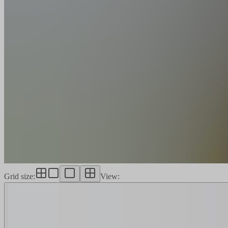
Grid size
:
View
: