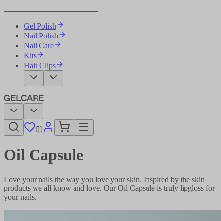
Become Your Own Nail Artist
Gel Polish
Nail Polish
Nail Care
Kits
Hair Clips
Oil Capsule​​​​‌ ‍ ​‍​‍‌‍ ‌ ​‍‌‍‍‌‌‍‌ ‌‍‍‌‌‍ ‍​‍​‍​ ‍‍​‍​‍‌ ​ ‌‍​‌‌‍ ‍‌‍‍‌‌ ‌​‌ ‍‌​‍ ‍‌‍‍‌‌‍ ​‍​‍​‍ ​​‍​‍‌‍‍​‌ ​‍‌‍‌‌‌‍‌‍​‍​‍​ ‍‍​‍​‍‌‍‍​‌ ‌​‌ ‌​‌ ​​‌ ​ ​ ‍‍​‍ ​‍ ‌‍‌ ‌‍‌‌‌‍ ​‌‍​ ‌‍​‌‌ ​‍‌‍‌‌​‍ ‍‌ ​ ‌‍​‌‌‍ ‍‌‍‍‌‌ ‌​‌ ‍‌​‍ ‍‌ ​ ‌ ‌​‌ ‌‌‌‍‌​‌‍‍‌‌‍ ​‍ ‌‍‍‌‌‍ ‍‌ ‌​‌‍‌‌‌‍ ‍‌ ‌​​‍ ‌‍‌‌‌‍‌​‌‍‍‌‌ ‌​​‍ ‌‍ ‌‌‍ ‌‍‌​‌‍‌‌​ ‌‌ ​​‌ ​‍‌‍‌‌‌ ​ ‌‍‌‌‌‍ ‍‌ ‌​‌‍​‌‌ ‌​‌‍‍‌‌‍ ‌‍ ‍​ ‍ ‌‍‍‌‌‍‌​​ ‌‌ ​ ‌‍‍​‌‍ ‌ ​​‌‍‍‌‌‍‌‍‌ ‍‌‌​​ ‌‍ ‌‍ ​‌‍ ​‌‍‌‌‌‍​ ‌ ‌​‌‍‍‌‌‍ ‌‍ ‍​‍ ‌​ ‌​​ ‌ ​ ​ ​ ​‌​ ‌​​ ​ ​ ‍‌​ ​​​ ​‍​ ‌‌​ ​​​ ​‌​ ‍ ‌ ‌​‌ ‍‌‌ ​​‌‍‌‌​ ‌‌‍​ ‌‍ ‌‍ ​‌‍ ​‌‍‌‌‌‍​ ‌ ‌​‌‍‍‌‌‍ ‌‍ ‍​ ‍ ‌ ​​‌‍​‌‌ ‌​‌‍‍​​ ‌‌‍‍​‌‍‌‌‌ ​‍‌‍ ​‍ ‍‌ ‌​‌‍‍‌‌ ‌​‌‍ ​‌‍‌‌​‍‌‌​ ‌‌‌​​‍‌‌ ‌‍‍ ‌‍‌‌‌ ‍‌​‍‌‌​ ​ ‌​‌​​‍‌‌​ ​ ‌​‌​​‍‌‌​ ​‍​ ​‍‌‍‌‌‌‍ ‍​‍‌‌​ ​‍​ ​‍​‍‌‌​ ‌‌‌​‌​​‍ ‍‌ ‌‍‌‍​‌‌‍ ​‌ ‌‌‌‍‌‌​ ‌‍​‍‌‍​‌‌ ​ ‌‍‌‌‌‌‌‌‌ ​‍‌‍ ​​ ‌‌‍‍​‌ ‌​‌ ‌​‌ ​​‌ ​ ​‍‌‌​ ​ ‌​​‌​‍‌‌​ ​‍‌​‌‍​‍‌‌​ ​‍‌​‌‍‌‍‌ ‌‍‌‌‌‍ ​‌‍​ ‌‍​‌‌ ​‍‌‍‌‌​‍ ‍‌ ​ ‌‍​‌‌‍ ‍‌‍‍‌‌ ‌​‌ ‍‌​‍ ‍‌ ​ ‌ ‌​‌ ‌‌‌‍‌​‌‍‍‌‌‍ ​‍‌‍‌‍‍‌‌‍‌​​ ‌‌ ​ ‌‍‍​‌‍ ‌ ​​‌‍‍‌‌‍‌‍‌ ‍‌‌​​ ‌‍ ‌‍ ​‌‍ ​‌‍‌‌‌‍​ ‌ ‌​‌‍‍‌‌‍ ‌‍ ‍​‍ ‌​ ‌​​ ‌ ​ ​ ​ ​‌​ ‌​​ ​ ​ ‍‌​ ​​​ ​‍​ ‌‌​ ​​​ ​‌​‍‌‍‌ ‌​‌ ‍‌‌ ​​‌‍‌‌​ ‌‌‍​ ‌‍ ‌‍ ​‌‍ ​‌‍‌‌‌‍​ ‌ ‌​‌‍‍‌‌‍ ‌‍ ‍​‍‌‍‌ ​​‌‍​‌‌ ‌​‌‍‍​​ ‌‌‍‍​‌‍‌‌‌ ​‍‌‍ ​‍ ‍‌ ‌​‌‍‍‌‌ ‌​‌‍ ​‌‍‌‌​‍‌‌​ ‌‌‌​​‍‌‌ ‌‍‍ ‌‍‌‌‌ ‍‌​‍‌‌​ ​ ‌​‌​​‍‌‌​ ​ ‌​‌​​‍‌‌​ ​‍​ ​‍‌‍‌‌‌‍ ‍​‍‌‌​ ​‍​ ​‍​‍‌‌​ ‌‌‌​‌​​‍ ‍‌ ‌‍‌‍​‌‌‍ ​‌ ‌‌‌‍‌‌​‍‌‍‌ ​​‌‍‌‌‌ ​‍‌ ​ ‌ ​​‌‍‌‌‌‍​ ‌ ‌​‌‍‍‌‌ ‌‍‌‍‌‌​ ‌‌ ​​‌ ‌‌‌‍​‍‌‍ ​‌‍‍‌‌ ​ ‌‍‍​‌‍‌‌‌‍‌​​‍​‍‌ ‌
Love your nails the way you love your skin. Inspired by the skin
products we all know and love. Our Oil Capsule is truly lipgloss for
your nails.​​​​‌ ‍ ​‍​‍‌‍ ‌ ​‍‌‍‍‌‌‍‌ ‌‍‍‌‌‍ ‍​‍​‍​ ‍‍​‍​‍‌ ​ ‌‍​‌‌‍ ‍‌‍‍‌‌ ‌​‌ ‍‌​‍ ‍‌‍‍‌‌‍ ​‍​‍​‍ ​​‍​‍‌‍‍​‌ ​‍‌‍‌‌‌‍‌‍​‍​‍​ ‍‍​‍​‍‌‍‍​‌ ‌​‌ ‌​‌ ​​‌ ​ ​ ‍‍​‍ ​‍ ‌‍‌ ‌‍‌‌‌‍ ​‌‍​ ‌‍​‌‌ ​‍‌‍‌‌​‍ ‍‌ ​ ‌‍​‌‌‍ ‍‌‍‍‌‌ ‌​‌ ‍‌​‍ ‍‌ ​ ‌ ‌​‌ ‌‌‌‍‌​‌‍‍‌‌‍ ​‍ ‌‍‍‌‌‍ ‍‌ ‌​‌‍‌‌‌‍ ‍‌ ‌​​‍ ‌‍‌‌‌‍‌​‌‍‍‌‌ ‌​​‍ ‌‍ ‌‌‍ ‌‍‌​‌‍‌‌​ ‌‌ ​​‌ ​‍‌‍‌‌‌ ​ ‌‍‌‌‌‍ ‍‌ ‌​‌‍​‌‌ ‌​‌‍‍‌‌‍ ‌‍ ‍​ ‍ ‌‍‍‌‌‍‌​​ ‌‌ ​ ‌‍‍​‌‍ ‌ ​​‌‍‍‌‌‍‌‍‌ ‍‌‌​​ ‌‍ ‌‍ ​‌‍ ​‌‍‌‌‌‍​ ‌ ‌​‌‍‍‌‌‍ ‌‍ ‍​‍ ‌​ ‌​​ ‌ ​ ​ ​ ​‌​ ‌​​ ​ ​ ‍‌​ ​​​ ​‍​ ‌‌​ ​​​ ​‌​ ‍ ‌ ‌​‌ ‍‌‌ ​​‌‍‌‌​ ‌‌‍​ ‌‍ ‌‍ ​‌‍ ​‌‍‌‌‌‍​ ‌ ‌​‌‍‍‌‌‍ ‌‍ ‍​ ‍ ‌ ​​‌‍​‌‌ ‌​‌‍‍​​ ‌‌‍‍​‌‍‌‌‌ ​‍‌‍ ​‍ ‍‌‍‌​‌‍‌‌‌ ​ ‌‍​ ‌ ​‍‌‍‍‌‌ ​​‌ ‌​‌‍‍‌‌‍ ‌‍ ‍​‍‌‌​ ‌‌‌​​‍‌‌ ‌‍‍ ‌‍‌‌‌ ‍‌​‍‌‌​ ​ ‌​‌​​‍‌‌​ ​ ‌​‌​​‍‌‌​ ​‍​ ​‍‌‍‌‌‌‍ ‍​‍‌‌​ ​‍​ ​‍​‍‌‌​ ‌‌‌​‌​​‍ ‍‌ ‌‍‌‍​‌‌‍ ​‌ ‌‌‌‍‌‌​‍‌‌​ ‌‌‌​​‍‌‌ ‌‍‍ ‌‍‌‌‌ ‍‌​‍‌‌​ ​ ‌​‌​​‍‌‌​ ​ ‌​‌​​‍‌‌​ ​‍​ ​‍​ ​‍‌‍​ ‌‍​‌​ ‌ ‌‍​‌​ ‌ ‌‍‌‍‌‍‌‌‌‍‌‌​ ​​​ ‌ ​ ‍‌​‍‌‌​ ​‍​ ​‍​‍‌‌​ ‌‌‌​‌​​‍ ‍‌‍​ ‌‍‍​‌‍‍‌‌‍ ​‌‍‌​‌ ​‍‌‍‌‌‌‍ ‍​‍‌‌​ ‌‌‌​​‍‌‌ ‌‍‍ ‌‍‌‌‌ ‍‌​‍‌‌​ ​ ‌​‌​​‍‌‌​ ​ ‌​‌​​‍‌‌​ ​‍​ ​‍‌‍‌‍​ ‌ ‌‍​‍​ ‍​​ ‍‌​ ‌​​ ​​​ ‌‍​ ​‌​ ‍‌​ ‌ ‌‍​‍​ ​​​‍‌‌​ ​‍​ ​‍​‍‌‌​ ‌‌‌​‌​​‍ ‍‌ ‌​‌‍‌‌‌ ‍​‌ ‌​​ ‌‍​‍‌‍​‌‌ ​ ‌‍‌‌‌‌‌‌‌ ​‍‌‍ ​​ ‌‌‍‍​‌ ‌​‌ ‌​‌ ​​‌ ​ ​‍‌‌​ ​ ‌​​‌​‍‌‌​ ​‍‌​‌‍​‍‌‌​ ​‍‌​‌‍‌‍‌ ‌‍‌‌‌‍ ​‌‍​ ‌‍​‌‌ ​‍‌‍‌‌​‍ ‍‌ ​ ‌‍​‌‌‍ ‍‌‍‍‌‌ ‌​‌ ‍‌​‍ ‍‌ ​ ‌ ‌​‌ ‌‌‌‍‌​‌‍‍‌‌‍ ​‍‌‍‌‍‍‌‌‍‌​​ ‌‌ ​ ‌‍‍​‌‍ ‌ ​​‌‍‍‌‌‍‌‍‌ ‍‌‌​​ ‌‍ ‌‍ ​‌‍ ​‌‍‌‌‌‍​ ‌ ‌​‌‍‍‌‌‍ ‌‍ ‍​‍ ‌​ ‌​​ ‌ ​ ​ ​ ​‌​ ‌​​ ​ ​ ‍‌​ ​​​ ​‍​ ‌‌​ ​​​ ​‌​‍‌‍‌ ‌​‌ ‍‌‌ ​​‌‍‌‌​ ‌‌‍​ ‌‍ ‌‍ ​‌‍ ​‌‍‌‌‌‍​ ‌ ‌​‌‍‍‌‌‍ ‌‍ ‍​‍‌‍‌ ​​‌‍​‌‌ ‌​‌‍‍​​ ‌‌‍‍​‌‍‌‌‌ ​‍‌‍ ​‍ ‍‌‍‌​‌‍‌‌‌ ​ ‌‍​ ‌ ​‍‌‍‍‌‌ ​​‌ ‌​‌‍‍‌‌‍ ‌‍ ‍​‍‌‌​ ‌‌‌​​‍‌‌ ‌‍‍ ‌‍‌‌‌ ‍‌​‍‌‌​ ​ ‌​‌​​‍‌‌​ ​ ‌​‌​​‍‌‌​ ​‍​ ​‍‌‍‌‌‌‍ ‍​‍‌‌​ ​‍​ ​‍​‍‌‌​ ‌‌‌​‌​​‍ ‍‌ ‌‍‌‍​‌‌‍ ​‌ ‌‌‌‍‌‌​‍‌‌​ ‌‌‌​​‍‌‌ ‌‍‍ ‌‍‌‌‌ ‍‌​‍‌‌​ ​ ‌​‌​​‍‌‌​ ​ ‌​‌​​‍‌‌​ ​‍​ ​‍​ ​‍‌‍​ ‌‍​‌​ ‌ ‌‍​‌​ ‌ ‌‍‌‍‌‍‌‌‌‍‌‌​ ​​​ ‌ ​ ‍‌​‍‌‌​ ​‍​ ​‍​‍‌‌​ ‌‌‌​‌​​‍ ‍‌‍​ ‌‍‍​‌‍‍‌‌‍ ​‌‍‌​‌ ​‍‌‍‌‌‌‍ ‍​‍‌‌​ ‌‌‌​​‍‌‌ ‌‍‍ ‌‍‌‌‌ ‍‌​‍‌‌​ ​ ‌​‌​​‍‌‌​ ​ ‌​‌​​‍‌‌​ ​‍​ ​‍‌‍‌‍​ ‌ ‌‍​‍​ ‍​​ ‍‌​ ‌​​ ​​​ ‌‍​ ​‌​ ‍‌​ ‌ ‌‍​‍​ ​​​‍‌‌​ ​‍​ ​‍​‍‌‌​ ‌‌‌​‌​​‍ ‍‌ ‌​‌‍‌‌‌ ‍​‌ ‌​​‍‌‍‌ ​​‌‍‌‌‌ ​‍‌ ​ ‌ ​​‌‍‌‌‌‍​ ‌ ‌​‌‍‍‌‌ ‌‍‌‍‌‌​ ‌‌ ​​‌ ‌‌‌‍​‍‌‍ ​‌‍‍‌‌ ​ ‌‍‍​‌‍‌‌‌‍‌​​‍​‍‌ ‌