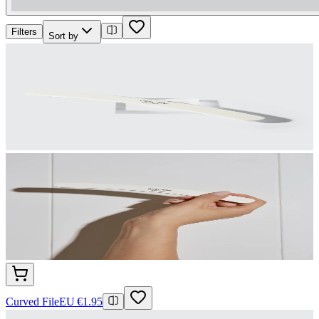
Filters
Sort by
Curved File
EU €1.95