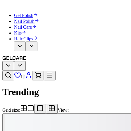
Become Your Own Nail Artist
Gel Polish
Nail Polish
Nail Care
Kits
Hair Clips
Trending​​​​‌ ‍ ​‍​‍‌‍ ‌ ​‍‌‍‍‌‌‍‌ ‌‍‍‌‌‍ ‍​‍​‍​ ‍‍​‍​‍‌ ​ ‌‍​‌‌‍ ‍‌‍‍‌‌ ‌​‌ ‍‌​‍ ‍‌‍‍‌‌‍ ​‍​‍​‍ ​​‍​‍‌‍‍​‌ ​‍‌‍‌‌‌‍‌‍​‍​‍​ ‍‍​‍​‍‌‍‍​‌ ‌​‌ ‌​‌ ​​‌ ​ ​ ‍‍​‍ ​‍ ‌‍‌ ‌‍‌‌‌‍ ​‌‍​ ‌‍​‌‌ ​‍‌‍‌‌​‍ ‍‌ ​ ‌‍​‌‌‍ ‍‌‍‍‌‌ ‌​‌ ‍‌​‍ ‍‌ ​ ‌ ‌​‌ ‌‌‌‍‌​‌‍‍‌‌‍ ​‍ ‌‍‍‌‌‍ ‍‌ ‌​‌‍‌‌‌‍ ‍‌ ‌​​‍ ‌‍‌‌‌‍‌​‌‍‍‌‌ ‌​​‍ ‌‍ ‌‌‍ ‌‍‌​‌‍‌‌​ ‌‌ ​​‌ ​‍‌‍‌‌‌ ​ ‌‍‌‌‌‍ ‍‌ ‌​‌‍​‌‌ ‌​‌‍‍‌‌‍ ‌‍ ‍​ ‍ ‌‍‍‌‌‍‌​​ ‌‌ ​ ‌‍‍​‌‍ ‌ ​​‌‍‍‌‌‍‌‍‌ ‍‌‌​​ ‌‍ ‌‍ ​‌‍ ​‌‍‌‌‌‍​ ‌ ‌​‌‍‍‌‌‍ ‌‍ ‍​‍ ‌​ ‌​​ ‌ ​ ​ ​ ​‍​ ​‍​ ​ ​ ​ ​ ​ ​ ​‍​ ​‌​ ​ ​ ​ ​ ‍ ‌ ‌​‌ ‍‌‌ ​​‌‍‌‌​ ‌‌‍​ ‌‍ ‌‍ ​‌‍ ​‌‍‌‌‌‍​ ‌ ‌​‌‍‍‌‌‍ ‌‍ ‍​ ‍ ‌ ​​‌‍​‌‌ ‌​‌‍‍​​ ‌‌‍‍​‌‍‌‌‌ ​‍‌‍ ​‍ ‍‌ ‌​‌‍‍‌‌ ‌​‌‍ ​‌‍‌‌​‍‌‌​ ‌‌‌​​‍‌‌ ‌‍‍ ‌‍‌‌‌ ‍‌​‍‌‌​ ​ ‌​‌​​‍‌‌​ ​ ‌​‌​​‍‌‌​ ​‍​ ​‍‌‍‌‌‌‍ ‍​‍‌‌​ ​‍​ ​‍​‍‌‌​ ‌‌‌​‌​​‍ ‍‌ ‌‍‌‍​‌‌‍ ​‌ ‌‌‌‍‌‌​ ‌‍​‍‌‍​‌‌ ​ ‌‍‌‌‌‌‌‌‌ ​‍‌‍ ​​ ‌‌‍‍​‌ ‌​‌ ‌​‌ ​​‌ ​ ​‍‌‌​ ​ ‌​​‌​‍‌‌​ ​‍‌​‌‍​‍‌‌​ ​‍‌​‌‍‌‍‌ ‌‍‌‌‌‍ ​‌‍​ ‌‍​‌‌ ​‍‌‍‌‌​‍ ‍‌ ​ ‌‍​‌‌‍ ‍‌‍‍‌‌ ‌​‌ ‍‌​‍ ‍‌ ​ ‌ ‌​‌ ‌‌‌‍‌​‌‍‍‌‌‍ ​‍‌‍‌‍‍‌‌‍‌​​ ‌‌ ​ ‌‍‍​‌‍ ‌ ​​‌‍‍‌‌‍‌‍‌ ‍‌‌​​ ‌‍ ‌‍ ​‌‍ ​‌‍‌‌‌‍​ ‌ ‌​‌‍‍‌‌‍ ‌‍ ‍​‍ ‌​ ‌​​ ‌ ​ ​ ​ ​‍​ ​‍​ ​ ​ ​ ​ ​ ​ ​‍​ ​‌​ ​ ​ ​ ​‍‌‍‌ ‌​‌ ‍‌‌ ​​‌‍‌‌​ ‌‌‍​ ‌‍ ‌‍ ​‌‍ ​‌‍‌‌‌‍​ ‌ ‌​‌‍‍‌‌‍ ‌‍ ‍​‍‌‍‌ ​​‌‍​‌‌ ‌​‌‍‍​​ ‌‌‍‍​‌‍‌‌‌ ​‍‌‍ ​‍ ‍‌ ‌​‌‍‍‌‌ ‌​‌‍ ​‌‍‌‌​‍‌‌​ ‌‌‌​​‍‌‌ ‌‍‍ ‌‍‌‌‌ ‍‌​‍‌‌​ ​ ‌​‌​​‍‌‌​ ​ ‌​‌​​‍‌‌​ ​‍​ ​‍‌‍‌‌‌‍ ‍​‍‌‌​ ​‍​ ​‍​‍‌‌​ ‌‌‌​‌​​‍ ‍‌ ‌‍‌‍​‌‌‍ ​‌ ‌‌‌‍‌‌​‍​‍‌ ‌
Grid size
:
View
: