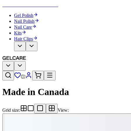
Become Your Own Nail Artist
Gel Polish
Nail Polish
Nail Care
Kits
Hair Clips
Made in Canada​​​​‌ ‍ ​‍​‍‌‍ ‌ ​‍‌‍‍‌‌‍‌ ‌‍‍‌‌‍ ‍​‍​‍​ ‍‍​‍​‍‌ ​ ‌‍​‌‌‍ ‍‌‍‍‌‌ ‌​‌ ‍‌​‍ ‍‌‍‍‌‌‍ ​‍​‍​‍ ​​‍​‍‌‍‍​‌ ​‍‌‍‌‌‌‍‌‍​‍​‍​ ‍‍​‍​‍‌‍‍​‌ ‌​‌ ‌​‌ ​​‌ ​ ​ ‍‍​‍ ​‍ ‌‍‌ ‌‍‌‌‌‍ ​‌‍​ ‌‍​‌‌ ​‍‌‍‌‌​‍ ‍‌ ​ ‌‍​‌‌‍ ‍‌‍‍‌‌ ‌​‌ ‍‌​‍ ‍‌ ​ ‌ ‌​‌ ‌‌‌‍‌​‌‍‍‌‌‍ ​‍ ‌‍‍‌‌‍ ‍‌ ‌​‌‍‌‌‌‍ ‍‌ ‌​​‍ ‌‍‌‌‌‍‌​‌‍‍‌‌ ‌​​‍ ‌‍ ‌‌‍ ‌‍‌​‌‍‌‌​ ‌‌ ​​‌ ​‍‌‍‌‌‌ ​ ‌‍‌‌‌‍ ‍‌ ‌​‌‍​‌‌ ‌​‌‍‍‌‌‍ ‌‍ ‍​ ‍ ‌‍‍‌‌‍‌​​ ‌‌ ​ ‌‍‍​‌‍ ‌ ​​‌‍‍‌‌‍‌‍‌ ‍‌‌​​ ‌‍ ‌‍ ​‌‍ ​‌‍‌‌‌‍​ ‌ ‌​‌‍‍‌‌‍ ‌‍ ‍​‍ ‌​ ‌‍​ ‌​​ ​‍​ ‌‍​ ‌​​ ‍​​ ‍‌​ ‍‌​ ‍​​ ​‌​ ‍​​ ​‌​ ‍ ‌ ‌​‌ ‍‌‌ ​​‌‍‌‌​ ‌‌‍​ ‌‍ ‌‍ ​‌‍ ​‌‍‌‌‌‍​ ‌ ‌​‌‍‍‌‌‍ ‌‍ ‍​ ‍ ‌ ​​‌‍​‌‌ ‌​‌‍‍​​ ‌‌‍‍​‌‍‌‌‌ ​‍‌‍ ​‍ ‍‌ ‌​‌‍‍‌‌ ‌​‌‍ ​‌‍‌‌​‍‌‌​ ‌‌‌​​‍‌‌ ‌‍‍ ‌‍‌‌‌ ‍‌​‍‌‌​ ​ ‌​‌​​‍‌‌​ ​ ‌​‌​​‍‌‌​ ​‍​ ​‍‌‍‌‌‌‍ ‍​‍‌‌​ ​‍​ ​‍​‍‌‌​ ‌‌‌​‌​​‍ ‍‌ ‌‍‌‍​‌‌‍ ​‌ ‌‌‌‍‌‌​ ‌‍​‍‌‍​‌‌ ​ ‌‍‌‌‌‌‌‌‌ ​‍‌‍ ​​ ‌‌‍‍​‌ ‌​‌ ‌​‌ ​​‌ ​ ​‍‌‌​ ​ ‌​​‌​‍‌‌​ ​‍‌​‌‍​‍‌‌​ ​‍‌​‌‍‌‍‌ ‌‍‌‌‌‍ ​‌‍​ ‌‍​‌‌ ​‍‌‍‌‌​‍ ‍‌ ​ ‌‍​‌‌‍ ‍‌‍‍‌‌ ‌​‌ ‍‌​‍ ‍‌ ​ ‌ ‌​‌ ‌‌‌‍‌​‌‍‍‌‌‍ ​‍‌‍‌‍‍‌‌‍‌​​ ‌‌ ​ ‌‍‍​‌‍ ‌ ​​‌‍‍‌‌‍‌‍‌ ‍‌‌​​ ‌‍ ‌‍ ​‌‍ ​‌‍‌‌‌‍​ ‌ ‌​‌‍‍‌‌‍ ‌‍ ‍​‍ ‌​ ‌‍​ ‌​​ ​‍​ ‌‍​ ‌​​ ‍​​ ‍‌​ ‍‌​ ‍​​ ​‌​ ‍​​ ​‌​‍‌‍‌ ‌​‌ ‍‌‌ ​​‌‍‌‌​ ‌‌‍​ ‌‍ ‌‍ ​‌‍ ​‌‍‌‌‌‍​ ‌ ‌​‌‍‍‌‌‍ ‌‍ ‍​‍‌‍‌ ​​‌‍​‌‌ ‌​‌‍‍​​ ‌‌‍‍​‌‍‌‌‌ ​‍‌‍ ​‍ ‍‌ ‌​‌‍‍‌‌ ‌​‌‍ ​‌‍‌‌​‍‌‌​ ‌‌‌​​‍‌‌ ‌‍‍ ‌‍‌‌‌ ‍‌​‍‌‌​ ​ ‌​‌​​‍‌‌​ ​ ‌​‌​​‍‌‌​ ​‍​ ​‍‌‍‌‌‌‍ ‍​‍‌‌​ ​‍​ ​‍​‍‌‌​ ‌‌‌​‌​​‍ ‍‌ ‌‍‌‍​‌‌‍ ​‌ ‌‌‌‍‌‌​‍‌‍‌ ​​‌‍‌‌‌ ​‍‌ ​ ‌ ​​‌‍‌‌‌‍​ ‌ ‌​‌‍‍‌‌ ‌‍‌‍‌‌​ ‌‌ ​​‌ ‌‌‌‍​‍‌‍ ​‌‍‍‌‌ ​ ‌‍‍​‌‍‌‌‌‍‌​​‍​‍‌ ‌
Grid size
:
View
: