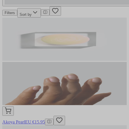
Filters
Sort by
Akoya Pearl
EU €15.95