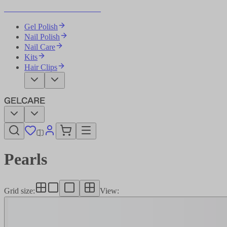
Become Your Own Nail Artist
Gel Polish
Nail Polish
Nail Care
Kits
Hair Clips
Pearls​​​​‌ ‍ ​‍​‍‌‍ ‌ ​‍‌‍‍‌‌‍‌ ‌‍‍‌‌‍ ‍​‍​‍​ ‍‍​‍​‍‌ ​ ‌‍​‌‌‍ ‍‌‍‍‌‌ ‌​‌ ‍‌​‍ ‍‌‍‍‌‌‍ ​‍​‍​‍ ​​‍​‍‌‍‍​‌ ​‍‌‍‌‌‌‍‌‍​‍​‍​ ‍‍​‍​‍‌‍‍​‌ ‌​‌ ‌​‌ ​​‌ ​ ​ ‍‍​‍ ​‍ ‌‍‌ ‌‍‌‌‌‍ ​‌‍​ ‌‍​‌‌ ​‍‌‍‌‌​‍ ‍‌ ​ ‌‍​‌‌‍ ‍‌‍‍‌‌ ‌​‌ ‍‌​‍ ‍‌ ​ ‌ ‌​‌ ‌‌‌‍‌​‌‍‍‌‌‍ ​‍ ‌‍‍‌‌‍ ‍‌ ‌​‌‍‌‌‌‍ ‍‌ ‌​​‍ ‌‍‌‌‌‍‌​‌‍‍‌‌ ‌​​‍ ‌‍ ‌‌‍ ‌‍‌​‌‍‌‌​ ‌‌ ​​‌ ​‍‌‍‌‌‌ ​ ‌‍‌‌‌‍ ‍‌ ‌​‌‍​‌‌ ‌​‌‍‍‌‌‍ ‌‍ ‍​ ‍ ‌‍‍‌‌‍‌​​ ‌‌ ​ ‌‍‍​‌‍ ‌ ​​‌‍‍‌‌‍‌‍‌ ‍‌‌​​ ‌‍ ‌‍ ​‌‍ ​‌‍‌‌‌‍​ ‌ ‌​‌‍‍‌‌‍ ‌‍ ‍​‍ ‌​ ‌​​ ‌ ​ ​ ​ ​‌​ ‌​​ ‌ ​ ​ ​ ​‌​ ​​​ ​ ​ ‌ ​ ​ ​ ‍ ‌ ‌​‌ ‍‌‌ ​​‌‍‌‌​ ‌‌‍​ ‌‍ ‌‍ ​‌‍ ​‌‍‌‌‌‍​ ‌ ‌​‌‍‍‌‌‍ ‌‍ ‍​ ‍ ‌ ​​‌‍​‌‌ ‌​‌‍‍​​ ‌‌‍‍​‌‍‌‌‌ ​‍‌‍ ​‍ ‍‌ ‌​‌‍‍‌‌ ‌​‌‍ ​‌‍‌‌​‍‌‌​ ‌‌‌​​‍‌‌ ‌‍‍ ‌‍‌‌‌ ‍‌​‍‌‌​ ​ ‌​‌​​‍‌‌​ ​ ‌​‌​​‍‌‌​ ​‍​ ​‍‌‍‌‌‌‍ ‍​‍‌‌​ ​‍​ ​‍​‍‌‌​ ‌‌‌​‌​​‍ ‍‌ ‌‍‌‍​‌‌‍ ​‌ ‌‌‌‍‌‌​ ‌‍​‍‌‍​‌‌ ​ ‌‍‌‌‌‌‌‌‌ ​‍‌‍ ​​ ‌‌‍‍​‌ ‌​‌ ‌​‌ ​​‌ ​ ​‍‌‌​ ​ ‌​​‌​‍‌‌​ ​‍‌​‌‍​‍‌‌​ ​‍‌​‌‍‌‍‌ ‌‍‌‌‌‍ ​‌‍​ ‌‍​‌‌ ​‍‌‍‌‌​‍ ‍‌ ​ ‌‍​‌‌‍ ‍‌‍‍‌‌ ‌​‌ ‍‌​‍ ‍‌ ​ ‌ ‌​‌ ‌‌‌‍‌​‌‍‍‌‌‍ ​‍‌‍‌‍‍‌‌‍‌​​ ‌‌ ​ ‌‍‍​‌‍ ‌ ​​‌‍‍‌‌‍‌‍‌ ‍‌‌​​ ‌‍ ‌‍ ​‌‍ ​‌‍‌‌‌‍​ ‌ ‌​‌‍‍‌‌‍ ‌‍ ‍​‍ ‌​ ‌​​ ‌ ​ ​ ​ ​‌​ ‌​​ ‌ ​ ​ ​ ​‌​ ​​​ ​ ​ ‌ ​ ​ ​‍‌‍‌ ‌​‌ ‍‌‌ ​​‌‍‌‌​ ‌‌‍​ ‌‍ ‌‍ ​‌‍ ​‌‍‌‌‌‍​ ‌ ‌​‌‍‍‌‌‍ ‌‍ ‍​‍‌‍‌ ​​‌‍​‌‌ ‌​‌‍‍​​ ‌‌‍‍​‌‍‌‌‌ ​‍‌‍ ​‍ ‍‌ ‌​‌‍‍‌‌ ‌​‌‍ ​‌‍‌‌​‍‌‌​ ‌‌‌​​‍‌‌ ‌‍‍ ‌‍‌‌‌ ‍‌​‍‌‌​ ​ ‌​‌​​‍‌‌​ ​ ‌​‌​​‍‌‌​ ​‍​ ​‍‌‍‌‌‌‍ ‍​‍‌‌​ ​‍​ ​‍​‍‌‌​ ‌‌‌​‌​​‍ ‍‌ ‌‍‌‍​‌‌‍ ​‌ ‌‌‌‍‌‌​‍‌‍‌ ​​‌‍‌‌‌ ​‍‌ ​ ‌ ​​‌‍‌‌‌‍​ ‌ ‌​‌‍‍‌‌ ‌‍‌‍‌‌​ ‌‌ ​​‌ ‌‌‌‍​‍‌‍ ​‌‍‍‌‌ ​ ‌‍‍​‌‍‌‌‌‍‌​​‍​‍‌ ‌
Grid size
:
View
: