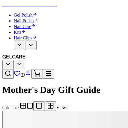
Become Your Own Nail Artist
Gel Polish
Nail Polish
Nail Care
Kits
Hair Clips
Mother's Day Gift Guide​​​​‌ ‍ ​‍​‍‌‍ ‌ ​‍‌‍‍‌‌‍‌ ‌‍‍‌‌‍ ‍​‍​‍​ ‍‍​‍​‍‌ ​ ‌‍​‌‌‍ ‍‌‍‍‌‌ ‌​‌ ‍‌​‍ ‍‌‍‍‌‌‍ ​‍​‍​‍ ​​‍​‍‌‍‍​‌ ​‍‌‍‌‌‌‍‌‍​‍​‍​ ‍‍​‍​‍‌‍‍​‌ ‌​‌ ‌​‌ ​​‌ ​ ​ ‍‍​‍ ​‍ ‌‍‌ ‌‍‌‌‌‍ ​‌‍​ ‌‍​‌‌ ​‍‌‍‌‌​‍ ‍‌ ​ ‌‍​‌‌‍ ‍‌‍‍‌‌ ‌​‌ ‍‌​‍ ‍‌ ​ ‌ ‌​‌ ‌‌‌‍‌​‌‍‍‌‌‍ ​‍ ‌‍‍‌‌‍ ‍‌ ‌​‌‍‌‌‌‍ ‍‌ ‌​​‍ ‌‍‌‌‌‍‌​‌‍‍‌‌ ‌​​‍ ‌‍ ‌‌‍ ‌‍‌​‌‍‌‌​ ‌‌ ​​‌ ​‍‌‍‌‌‌ ​ ‌‍‌‌‌‍ ‍‌ ‌​‌‍​‌‌ ‌​‌‍‍‌‌‍ ‌‍ ‍​ ‍ ‌‍‍‌‌‍‌​​ ‌‌ ​ ‌‍‍​‌‍ ‌ ​​‌‍‍‌‌‍‌‍‌ ‍‌‌​​ ‌‍ ‌‍ ​‌‍ ​‌‍‌‌‌‍​ ‌ ‌​‌‍‍‌‌‍ ‌‍ ‍​‍ ‌​ ‌‍​ ​ ​ ‍‌​ ‍​​ ‍‌​ ‍‌​ ‌​​ ​​​ ​‍​ ‌‌​ ​ ​ ​ ​ ‍ ‌ ‌​‌ ‍‌‌ ​​‌‍‌‌​ ‌‌‍​ ‌‍ ‌‍ ​‌‍ ​‌‍‌‌‌‍​ ‌ ‌​‌‍‍‌‌‍ ‌‍ ‍​ ‍ ‌ ​​‌‍​‌‌ ‌​‌‍‍​​ ‌‌‍‍​‌‍‌‌‌ ​‍‌‍ ​‍ ‍‌ ‌​‌‍‍‌‌ ‌​‌‍ ​‌‍‌‌​‍‌‌​ ‌‌‌​​‍‌‌ ‌‍‍ ‌‍‌‌‌ ‍‌​‍‌‌​ ​ ‌​‌​​‍‌‌​ ​ ‌​‌​​‍‌‌​ ​‍​ ​‍‌‍‌‌‌‍ ‍​‍‌‌​ ​‍​ ​‍​‍‌‌​ ‌‌‌​‌​​‍ ‍‌ ‌‍‌‍​‌‌‍ ​‌ ‌‌‌‍‌‌​ ‌‍​‍‌‍​‌‌ ​ ‌‍‌‌‌‌‌‌‌ ​‍‌‍ ​​ ‌‌‍‍​‌ ‌​‌ ‌​‌ ​​‌ ​ ​‍‌‌​ ​ ‌​​‌​‍‌‌​ ​‍‌​‌‍​‍‌‌​ ​‍‌​‌‍‌‍‌ ‌‍‌‌‌‍ ​‌‍​ ‌‍​‌‌ ​‍‌‍‌‌​‍ ‍‌ ​ ‌‍​‌‌‍ ‍‌‍‍‌‌ ‌​‌ ‍‌​‍ ‍‌ ​ ‌ ‌​‌ ‌‌‌‍‌​‌‍‍‌‌‍ ​‍‌‍‌‍‍‌‌‍‌​​ ‌‌ ​ ‌‍‍​‌‍ ‌ ​​‌‍‍‌‌‍‌‍‌ ‍‌‌​​ ‌‍ ‌‍ ​‌‍ ​‌‍‌‌‌‍​ ‌ ‌​‌‍‍‌‌‍ ‌‍ ‍​‍ ‌​ ‌‍​ ​ ​ ‍‌​ ‍​​ ‍‌​ ‍‌​ ‌​​ ​​​ ​‍​ ‌‌​ ​ ​ ​ ​‍‌‍‌ ‌​‌ ‍‌‌ ​​‌‍‌‌​ ‌‌‍​ ‌‍ ‌‍ ​‌‍ ​‌‍‌‌‌‍​ ‌ ‌​‌‍‍‌‌‍ ‌‍ ‍​‍‌‍‌ ​​‌‍​‌‌ ‌​‌‍‍​​ ‌‌‍‍​‌‍‌‌‌ ​‍‌‍ ​‍ ‍‌ ‌​‌‍‍‌‌ ‌​‌‍ ​‌‍‌‌​‍‌‌​ ‌‌‌​​‍‌‌ ‌‍‍ ‌‍‌‌‌ ‍‌​‍‌‌​ ​ ‌​‌​​‍‌‌​ ​ ‌​‌​​‍‌‌​ ​‍​ ​‍‌‍‌‌‌‍ ‍​‍‌‌​ ​‍​ ​‍​‍‌‌​ ‌‌‌​‌​​‍ ‍‌ ‌‍‌‍​‌‌‍ ​‌ ‌‌‌‍‌‌​‍‌‍‌ ​​‌‍‌‌‌ ​‍‌ ​ ‌ ​​‌‍‌‌‌‍​ ‌ ‌​‌‍‍‌‌ ‌‍‌‍‌‌​ ‌‌ ​​‌ ‌‌‌‍​‍‌‍ ​‌‍‍‌‌ ​ ‌‍‍​‌‍‌‌‌‍‌​​‍​‍‌ ‌
Grid size
:
View
: