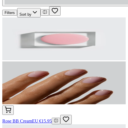
Filters
Sort by
Rose BB Cream
EU €15.95