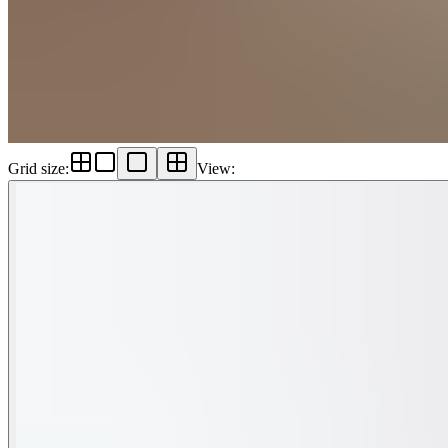
Grid size
:
View
: