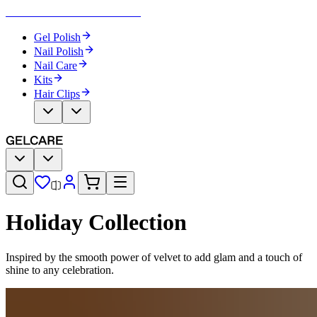
Become Your Own Nail Artist
Gel Polish
Nail Polish
Nail Care
Kits
Hair Clips
Holiday Collection​​​​‌ ‍ ​‍​‍‌‍ ‌ ​‍‌‍‍‌‌‍‌ ‌‍‍‌‌‍ ‍​‍​‍​ ‍‍​‍​‍‌ ​ ‌‍​‌‌‍ ‍‌‍‍‌‌ ‌​‌ ‍‌​‍ ‍‌‍‍‌‌‍ ​‍​‍​‍ ​​‍​‍‌‍‍​‌ ​‍‌‍‌‌‌‍‌‍​‍​‍​ ‍‍​‍​‍‌‍‍​‌ ‌​‌ ‌​‌ ​​‌ ​ ​ ‍‍​‍ ​‍ ‌‍‌ ‌‍‌‌‌‍ ​‌‍​ ‌‍​‌‌ ​‍‌‍‌‌​‍ ‍‌ ​ ‌‍​‌‌‍ ‍‌‍‍‌‌ ‌​‌ ‍‌​‍ ‍‌ ​ ‌ ‌​‌ ‌‌‌‍‌​‌‍‍‌‌‍ ​‍ ‌‍‍‌‌‍ ‍‌ ‌​‌‍‌‌‌‍ ‍‌ ‌​​‍ ‌‍‌‌‌‍‌​‌‍‍‌‌ ‌​​‍ ‌‍ ‌‌‍ ‌‍‌​‌‍‌‌​ ‌‌ ​​‌ ​‍‌‍‌‌‌ ​ ‌‍‌‌‌‍ ‍‌ ‌​‌‍​‌‌ ‌​‌‍‍‌‌‍ ‌‍ ‍​ ‍ ‌‍‍‌‌‍‌​​ ‌‌ ​ ‌‍‍​‌‍ ‌ ​​‌‍‍‌‌‍‌‍‌ ‍‌‌​​ ‌‍ ‌‍ ​‌‍ ​‌‍‌‌‌‍​ ‌ ‌​‌‍‍‌‌‍ ‌‍ ‍​‍ ‌​ ‌​​ ‌ ​ ​ ​ ​‌​ ‌​​ ​ ​ ‌ ​ ‌ ​ ​‌​ ‌​​ ​‍​ ‍‌​ ‍ ‌ ‌​‌ ‍‌‌ ​​‌‍‌‌​ ‌‌‍​ ‌‍ ‌‍ ​‌‍ ​‌‍‌‌‌‍​ ‌ ‌​‌‍‍‌‌‍ ‌‍ ‍​ ‍ ‌ ​​‌‍​‌‌ ‌​‌‍‍​​ ‌‌‍‍​‌‍‌‌‌ ​‍‌‍ ​‍ ‍‌ ‌​‌‍‍‌‌ ‌​‌‍ ​‌‍‌‌​‍‌‌​ ‌‌‌​​‍‌‌ ‌‍‍ ‌‍‌‌‌ ‍‌​‍‌‌​ ​ ‌​‌​​‍‌‌​ ​ ‌​‌​​‍‌‌​ ​‍​ ​‍‌‍‌‌‌‍ ‍​‍‌‌​ ​‍​ ​‍​‍‌‌​ ‌‌‌​‌​​‍ ‍‌ ‌‍‌‍​‌‌‍ ​‌ ‌‌‌‍‌‌​ ‌‍​‍‌‍​‌‌ ​ ‌‍‌‌‌‌‌‌‌ ​‍‌‍ ​​ ‌‌‍‍​‌ ‌​‌ ‌​‌ ​​‌ ​ ​‍‌‌​ ​ ‌​​‌​‍‌‌​ ​‍‌​‌‍​‍‌‌​ ​‍‌​‌‍‌‍‌ ‌‍‌‌‌‍ ​‌‍​ ‌‍​‌‌ ​‍‌‍‌‌​‍ ‍‌ ​ ‌‍​‌‌‍ ‍‌‍‍‌‌ ‌​‌ ‍‌​‍ ‍‌ ​ ‌ ‌​‌ ‌‌‌‍‌​‌‍‍‌‌‍ ​‍‌‍‌‍‍‌‌‍‌​​ ‌‌ ​ ‌‍‍​‌‍ ‌ ​​‌‍‍‌‌‍‌‍‌ ‍‌‌​​ ‌‍ ‌‍ ​‌‍ ​‌‍‌‌‌‍​ ‌ ‌​‌‍‍‌‌‍ ‌‍ ‍​‍ ‌​ ‌​​ ‌ ​ ​ ​ ​‌​ ‌​​ ​ ​ ‌ ​ ‌ ​ ​‌​ ‌​​ ​‍​ ‍‌​‍‌‍‌ ‌​‌ ‍‌‌ ​​‌‍‌‌​ ‌‌‍​ ‌‍ ‌‍ ​‌‍ ​‌‍‌‌‌‍​ ‌ ‌​‌‍‍‌‌‍ ‌‍ ‍​‍‌‍‌ ​​‌‍​‌‌ ‌​‌‍‍​​ ‌‌‍‍​‌‍‌‌‌ ​‍‌‍ ​‍ ‍‌ ‌​‌‍‍‌‌ ‌​‌‍ ​‌‍‌‌​‍‌‌​ ‌‌‌​​‍‌‌ ‌‍‍ ‌‍‌‌‌ ‍‌​‍‌‌​ ​ ‌​‌​​‍‌‌​ ​ ‌​‌​​‍‌‌​ ​‍​ ​‍‌‍‌‌‌‍ ‍​‍‌‌​ ​‍​ ​‍​‍‌‌​ ‌‌‌​‌​​‍ ‍‌ ‌‍‌‍​‌‌‍ ​‌ ‌‌‌‍‌‌​‍‌‍‌ ​​‌‍‌‌‌ ​‍‌ ​ ‌ ​​‌‍‌‌‌‍​ ‌ ‌​‌‍‍‌‌ ‌‍‌‍‌‌​ ‌‌ ​​‌ ‌‌‌‍​‍‌‍ ​‌‍‍‌‌ ​ ‌‍‍​‌‍‌‌‌‍‌​​‍​‍‌ ‌
Inspired by the smooth power of velvet to add glam and a touch of
shine to any celebration.​​​​‌ ‍ ​‍​‍‌‍ ‌ ​‍‌‍‍‌‌‍‌ ‌‍‍‌‌‍ ‍​‍​‍​ ‍‍​‍​‍‌ ​ ‌‍​‌‌‍ ‍‌‍‍‌‌ ‌​‌ ‍‌​‍ ‍‌‍‍‌‌‍ ​‍​‍​‍ ​​‍​‍‌‍‍​‌ ​‍‌‍‌‌‌‍‌‍​‍​‍​ ‍‍​‍​‍‌‍‍​‌ ‌​‌ ‌​‌ ​​‌ ​ ​ ‍‍​‍ ​‍ ‌‍‌ ‌‍‌‌‌‍ ​‌‍​ ‌‍​‌‌ ​‍‌‍‌‌​‍ ‍‌ ​ ‌‍​‌‌‍ ‍‌‍‍‌‌ ‌​‌ ‍‌​‍ ‍‌ ​ ‌ ‌​‌ ‌‌‌‍‌​‌‍‍‌‌‍ ​‍ ‌‍‍‌‌‍ ‍‌ ‌​‌‍‌‌‌‍ ‍‌ ‌​​‍ ‌‍‌‌‌‍‌​‌‍‍‌‌ ‌​​‍ ‌‍ ‌‌‍ ‌‍‌​‌‍‌‌​ ‌‌ ​​‌ ​‍‌‍‌‌‌ ​ ‌‍‌‌‌‍ ‍‌ ‌​‌‍​‌‌ ‌​‌‍‍‌‌‍ ‌‍ ‍​ ‍ ‌‍‍‌‌‍‌​​ ‌‌ ​ ‌‍‍​‌‍ ‌ ​​‌‍‍‌‌‍‌‍‌ ‍‌‌​​ ‌‍ ‌‍ ​‌‍ ​‌‍‌‌‌‍​ ‌ ‌​‌‍‍‌‌‍ ‌‍ ‍​‍ ‌​ ‌​​ ‌ ​ ​ ​ ​‌​ ‌​​ ​ ​ ‌ ​ ‌ ​ ​‌​ ‌​​ ​‍​ ‍‌​ ‍ ‌ ‌​‌ ‍‌‌ ​​‌‍‌‌​ ‌‌‍​ ‌‍ ‌‍ ​‌‍ ​‌‍‌‌‌‍​ ‌ ‌​‌‍‍‌‌‍ ‌‍ ‍​ ‍ ‌ ​​‌‍​‌‌ ‌​‌‍‍​​ ‌‌‍‍​‌‍‌‌‌ ​‍‌‍ ​‍ ‍‌‍‌​‌‍‌‌‌ ​ ‌‍​ ‌ ​‍‌‍‍‌‌ ​​‌ ‌​‌‍‍‌‌‍ ‌‍ ‍​‍‌‌​ ‌‌‌​​‍‌‌ ‌‍‍ ‌‍‌‌‌ ‍‌​‍‌‌​ ​ ‌​‌​​‍‌‌​ ​ ‌​‌​​‍‌‌​ ​‍​ ​‍‌‍‌‌‌‍ ‍​‍‌‌​ ​‍​ ​‍​‍‌‌​ ‌‌‌​‌​​‍ ‍‌ ‌‍‌‍​‌‌‍ ​‌ ‌‌‌‍‌‌​‍‌‌​ ‌‌‌​​‍‌‌ ‌‍‍ ‌‍‌‌‌ ‍‌​‍‌‌​ ​ ‌​‌​​‍‌‌​ ​ ‌​‌​​‍‌‌​ ​‍​ ​‍​ ​​​ ‌​​ ‌ ​ ​‌​ ​ ‌‍​ ‌‍‌‍‌‍​‌‌‍‌‍‌‍​ ​ ​​​ ​​​‍‌‌​ ​‍​ ​‍​‍‌‌​ ‌‌‌​‌​​‍ ‍‌‍​ ‌‍‍​‌‍‍‌‌‍ ​‌‍‌​‌ ​‍‌‍‌‌‌‍ ‍​‍‌‌​ ‌‌‌​​‍‌‌ ‌‍‍ ‌‍‌‌‌ ‍‌​‍‌‌​ ​ ‌​‌​​‍‌‌​ ​ ‌​‌​​‍‌‌​ ​‍​ ​‍‌‍‌‍​ ‌‍‌‍​‌‌‍‌​‌‍‌‌​ ‌‌​ ​‌‌‍‌​​ ​​​ ​‍​ ​​‌‍‌‍​ ​​​‍‌‌​ ​‍​ ​‍​‍‌‌​ ‌‌‌​‌​​‍ ‍‌ ‌​‌‍‌‌‌ ‍​‌ ‌​​ ‌‍​‍‌‍​‌‌ ​ ‌‍‌‌‌‌‌‌‌ ​‍‌‍ ​​ ‌‌‍‍​‌ ‌​‌ ‌​‌ ​​‌ ​ ​‍‌‌​ ​ ‌​​‌​‍‌‌​ ​‍‌​‌‍​‍‌‌​ ​‍‌​‌‍‌‍‌ ‌‍‌‌‌‍ ​‌‍​ ‌‍​‌‌ ​‍‌‍‌‌​‍ ‍‌ ​ ‌‍​‌‌‍ ‍‌‍‍‌‌ ‌​‌ ‍‌​‍ ‍‌ ​ ‌ ‌​‌ ‌‌‌‍‌​‌‍‍‌‌‍ ​‍‌‍‌‍‍‌‌‍‌​​ ‌‌ ​ ‌‍‍​‌‍ ‌ ​​‌‍‍‌‌‍‌‍‌ ‍‌‌​​ ‌‍ ‌‍ ​‌‍ ​‌‍‌‌‌‍​ ‌ ‌​‌‍‍‌‌‍ ‌‍ ‍​‍ ‌​ ‌​​ ‌ ​ ​ ​ ​‌​ ‌​​ ​ ​ ‌ ​ ‌ ​ ​‌​ ‌​​ ​‍​ ‍‌​‍‌‍‌ ‌​‌ ‍‌‌ ​​‌‍‌‌​ ‌‌‍​ ‌‍ ‌‍ ​‌‍ ​‌‍‌‌‌‍​ ‌ ‌​‌‍‍‌‌‍ ‌‍ ‍​‍‌‍‌ ​​‌‍​‌‌ ‌​‌‍‍​​ ‌‌‍‍​‌‍‌‌‌ ​‍‌‍ ​‍ ‍‌‍‌​‌‍‌‌‌ ​ ‌‍​ ‌ ​‍‌‍‍‌‌ ​​‌ ‌​‌‍‍‌‌‍ ‌‍ ‍​‍‌‌​ ‌‌‌​​‍‌‌ ‌‍‍ ‌‍‌‌‌ ‍‌​‍‌‌​ ​ ‌​‌​​‍‌‌​ ​ ‌​‌​​‍‌‌​ ​‍​ ​‍‌‍‌‌‌‍ ‍​‍‌‌​ ​‍​ ​‍​‍‌‌​ ‌‌‌​‌​​‍ ‍‌ ‌‍‌‍​‌‌‍ ​‌ ‌‌‌‍‌‌​‍‌‌​ ‌‌‌​​‍‌‌ ‌‍‍ ‌‍‌‌‌ ‍‌​‍‌‌​ ​ ‌​‌​​‍‌‌​ ​ ‌​‌​​‍‌‌​ ​‍​ ​‍​ ​​​ ‌​​ ‌ ​ ​‌​ ​ ‌‍​ ‌‍‌‍‌‍​‌‌‍‌‍‌‍​ ​ ​​​ ​​​‍‌‌​ ​‍​ ​‍​‍‌‌​ ‌‌‌​‌​​‍ ‍‌‍​ ‌‍‍​‌‍‍‌‌‍ ​‌‍‌​‌ ​‍‌‍‌‌‌‍ ‍​‍‌‌​ ‌‌‌​​‍‌‌ ‌‍‍ ‌‍‌‌‌ ‍‌​‍‌‌​ ​ ‌​‌​​‍‌‌​ ​ ‌​‌​​‍‌‌​ ​‍​ ​‍‌‍‌‍​ ‌‍‌‍​‌‌‍‌​‌‍‌‌​ ‌‌​ ​‌‌‍‌​​ ​​​ ​‍​ ​​‌‍‌‍​ ​​​‍‌‌​ ​‍​ ​‍​‍‌‌​ ‌‌‌​‌​​‍ ‍‌ ‌​‌‍‌‌‌ ‍​‌ ‌​​‍‌‍‌ ​​‌‍‌‌‌ ​‍‌ ​ ‌ ​​‌‍‌‌‌‍​ ‌ ‌​‌‍‍‌‌ ‌‍‌‍‌‌​ ‌‌ ​​‌ ‌‌‌‍​‍‌‍ ​‌‍‍‌‌ ​ ‌‍‍​‌‍‌‌‌‍‌​​‍​‍‌ ‌