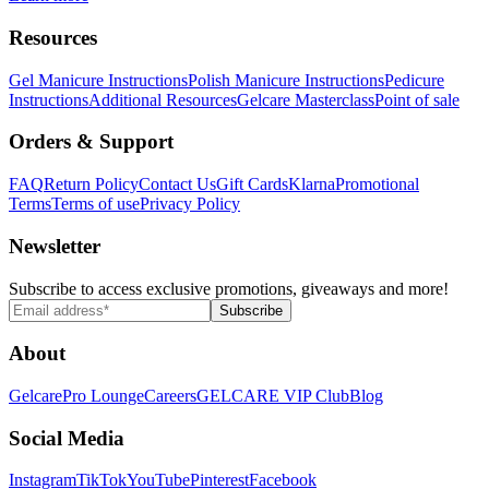
Resources
Gel Manicure Instructions
Polish Manicure Instructions
Pedicure
Instructions
Additional Resources
Gelcare Masterclass
Point of sale
Orders & Support
FAQ
Return Policy
Contact Us
Gift Cards
Klarna
Promotional
Terms
Terms of use
Privacy Policy
Newsletter
Subscribe to access exclusive promotions, giveaways and more!
Subscribe
About
Gelcare
Pro Lounge
Careers
GELCARE VIP Club
Blog
Social Media
Instagram
TikTok
YouTube
Pinterest
Facebook