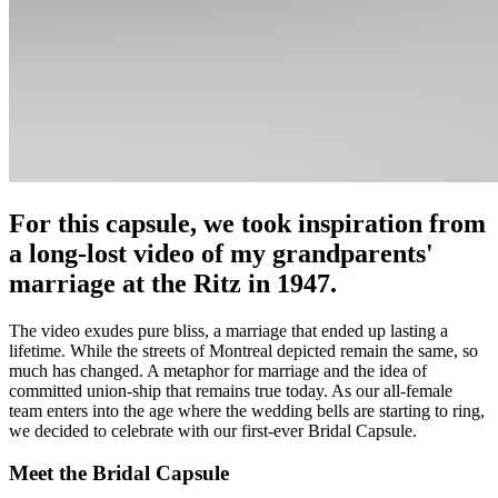
For this capsule, we took inspiration from
a long-lost video of my grandparents'
marriage at the Ritz in 1947. ​​​​‌ ‍ ​‍​‍‌‍ ‌ ​‍‌‍‍‌‌‍‌ ‌‍‍‌‌‍ ‍​‍​‍​ ‍‍​‍​‍‌ ​ ‌‍​‌‌‍ ‍‌‍‍‌‌ ‌​‌ ‍‌​‍ ‍‌‍‍‌‌‍ ​‍​‍​‍ ​​‍​‍‌‍‍​‌ ​‍‌‍‌‌‌‍‌‍​‍​‍​ ‍‍​‍​‍‌‍‍​‌ ‌​‌ ‌​‌ ​​‌ ​ ​ ‍‍​‍ ​‍ ‌‍‌ ‌‍‌‌‌‍ ​‌‍​ ‌‍​‌‌ ​‍‌‍‌‌​‍ ‍‌ ​ ‌‍​‌‌‍ ‍‌‍‍‌‌ ‌​‌ ‍‌​‍ ‍‌ ​ ‌ ‌​‌ ‌‌‌‍‌​‌‍‍‌‌‍ ​‍ ‌‍‍‌‌‍ ‍‌ ‌​‌‍‌‌‌‍ ‍‌ ‌​​‍ ‌‍‌‌‌‍‌​‌‍‍‌‌ ‌​​‍ ‌‍ ‌‌‍ ‌‍‌​‌‍‌‌​ ‌‌ ​​‌ ​‍‌‍‌‌‌ ​ ‌‍‌‌‌‍ ‍‌ ‌​‌‍​‌‌ ‌​‌‍‍‌‌‍ ‌‍ ‍​ ‍ ‌‍‍‌‌‍‌​​ ‌​ ​ ‌‍‌‌​ ‌‍‌‍‌‌​ ‌ ​ ​​​ ‌ ​ ‌ ​‍ ‌​ ​​‌‍​ ​ ‌ ​ ​‌​‍ ‌​ ‌​​ ​ ​ ​‌​ ‍‌​‍ ‌​ ‍‌‌‍‌​​ ​‌‌‍​ ​‍ ‌‌‍​‌‌‍​ ‌‍‌‍‌‍‌‍​ ‌ ‌‍​ ​ ‌‍​ ‌‌​ ‌​‌‍​‍‌‍‌​​ ​​​ ‍ ‌ ‌​‌ ‍‌‌ ​​‌‍‌‌​ ‌‌‍​‌‌ ​‍‌ ‌​‌‍‍‌‌‍​ ‌‍ ​‌‍‌‌​ ‍ ‌ ​​‌‍​‌‌ ‌​‌‍‍​​ ‌‌‍​‍‌‍ ‌‍‌​‌ ‍‌​‍‌‌​ ‌‌‌​​‍‌‌ ‌‍‍ ‌‍‌‌‌ ‍‌​‍‌‌​ ​ ‌​‌​​‍‌‌​ ​ ‌​‌​​‍‌‌​ ​‍​ ​‍​ ‌ ​ ​ ​ ‌ ​ ‌‍​ ‍‌‌‍​‍​ ‌‍​ ​ ​ ​‌​ ​‍‌‍​‍​ ‌​​‍‌‌​ ​‍​ ​‍​‍‌‌​ ‌‌‌​‌​​‍ ‍‌‍​ ‌‍‍​‌‍‍‌‌‍ ​‌‍‌​‌ ​‍‌‍‌‌‌‍ ‍​‍‌‌​ ‌‌‌​​‍‌‌ ‌‍‍ ‌‍‌‌‌ ‍‌​‍‌‌​ ​ ‌​‌​​‍‌‌​ ​ ‌​‌​​‍‌‌​ ​‍​ ​‍​ ‌‌​ ​‍​ ​‌​ ‍​​ ​ ​ ​‍‌‍​‌​ ​‍‌‍​ ​ ​‍​ ‍​​ ‍‌​‍‌‌​ ​‍​ ​‍​‍‌‌​ ‌‌‌​‌​​‍ ‍‌ ‌​‌‍‌‌‌ ‍​‌ ‌​​ ‌‍​‍‌‍​‌‌ ​ ‌‍‌‌‌‌‌‌‌ ​‍‌‍ ​​ ‌‌‍‍​‌ ‌​‌ ‌​‌ ​​‌ ​ ​‍‌‌​ ​ ‌​​‌​‍‌‌​ ​‍‌​‌‍​‍‌‌​ ​‍‌​‌‍‌‍‌ ‌‍‌‌‌‍ ​‌‍​ ‌‍​‌‌ ​‍‌‍‌‌​‍ ‍‌ ​ ‌‍​‌‌‍ ‍‌‍‍‌‌ ‌​‌ ‍‌​‍ ‍‌ ​ ‌ ‌​‌ ‌‌‌‍‌​‌‍‍‌‌‍ ​‍‌‍‌‍‍‌‌‍‌​​ ‌​ ​ ‌‍‌‌​ ‌‍‌‍‌‌​ ‌ ​ ​​​ ‌ ​ ‌ ​‍ ‌​ ​​‌‍​ ​ ‌ ​ ​‌​‍ ‌​ ‌​​ ​ ​ ​‌​ ‍‌​‍ ‌​ ‍‌‌‍‌​​ ​‌‌‍​ ​‍ ‌‌‍​‌‌‍​ ‌‍‌‍‌‍‌‍​ ‌ ‌‍​ ​ ‌‍​ ‌‌​ ‌​‌‍​‍‌‍‌​​ ​​​‍‌‍‌ ‌​‌ ‍‌‌ ​​‌‍‌‌​ ‌‌‍​‌‌ ​‍‌ ‌​‌‍‍‌‌‍​ ‌‍ ​‌‍‌‌​‍‌‍‌ ​​‌‍​‌‌ ‌​‌‍‍​​ ‌‌‍​‍‌‍ ‌‍‌​‌ ‍‌​‍‌‌​ ‌‌‌​​‍‌‌ ‌‍‍ ‌‍‌‌‌ ‍‌​‍‌‌​ ​ ‌​‌​​‍‌‌​ ​ ‌​‌​​‍‌‌​ ​‍​ ​‍​ ‌ ​ ​ ​ ‌ ​ ‌‍​ ‍‌‌‍​‍​ ‌‍​ ​ ​ ​‌​ ​‍‌‍​‍​ ‌​​‍‌‌​ ​‍​ ​‍​‍‌‌​ ‌‌‌​‌​​‍ ‍‌‍​ ‌‍‍​‌‍‍‌‌‍ ​‌‍‌​‌ ​‍‌‍‌‌‌‍ ‍​‍‌‌​ ‌‌‌​​‍‌‌ ‌‍‍ ‌‍‌‌‌ ‍‌​‍‌‌​ ​ ‌​‌​​‍‌‌​ ​ ‌​‌​​‍‌‌​ ​‍​ ​‍​ ‌‌​ ​‍​ ​‌​ ‍​​ ​ ​ ​‍‌‍​‌​ ​‍‌‍​ ​ ​‍​ ‍​​ ‍‌​‍‌‌​ ​‍​ ​‍​‍‌‌​ ‌‌‌​‌​​‍ ‍‌ ‌​‌‍‌‌‌ ‍​‌ ‌​​‍‌‍‌ ​​‌‍‌‌‌ ​‍‌ ​ ‌ ​​‌‍‌‌‌‍​ ‌ ‌​‌‍‍‌‌ ‌‍‌‍‌‌​ ‌‌ ​​‌ ‌‌‌‍​‍‌‍ ​‌‍‍‌‌ ​ ‌‍‍​‌‍‌‌‌‍‌​​‍​‍‌ ‌
The video exudes pure bliss, a marriage that ended up lasting a
lifetime. While the streets of Montreal depicted remain the same, so
much has changed. A metaphor for marriage and the idea of
committed union-ship that remains true today. As our all-female
team enters into the age where the wedding bells are starting to ring,
we decided to celebrate with our first-ever Bridal Capsule.​​​​‌ ‍ ​‍​‍‌‍ ‌ ​‍‌‍‍‌‌‍‌ ‌‍‍‌‌‍ ‍​‍​‍​ ‍‍​‍​‍‌ ​ ‌‍​‌‌‍ ‍‌‍‍‌‌ ‌​‌ ‍‌​‍ ‍‌‍‍‌‌‍ ​‍​‍​‍ ​​‍​‍‌‍‍​‌ ​‍‌‍‌‌‌‍‌‍​‍​‍​ ‍‍​‍​‍‌‍‍​‌ ‌​‌ ‌​‌ ​​‌ ​ ​ ‍‍​‍ ​‍ ‌‍‌ ‌‍‌‌‌‍ ​‌‍​ ‌‍​‌‌ ​‍‌‍‌‌​‍ ‍‌ ​ ‌‍​‌‌‍ ‍‌‍‍‌‌ ‌​‌ ‍‌​‍ ‍‌ ​ ‌ ‌​‌ ‌‌‌‍‌​‌‍‍‌‌‍ ​‍ ‌‍‍‌‌‍ ‍‌ ‌​‌‍‌‌‌‍ ‍‌ ‌​​‍ ‌‍‌‌‌‍‌​‌‍‍‌‌ ‌​​‍ ‌‍ ‌‌‍ ‌‍‌​‌‍‌‌​ ‌‌ ​​‌ ​‍‌‍‌‌‌ ​ ‌‍‌‌‌‍ ‍‌ ‌​‌‍​‌‌ ‌​‌‍‍‌‌‍ ‌‍ ‍​ ‍ ‌‍‍‌‌‍‌​​ ‌​ ​ ‌‍‌‌​ ‌‍‌‍‌‌​ ‌ ​ ​​​ ‌ ​ ‌ ​‍ ‌​ ​​‌‍​ ​ ‌ ​ ​‌​‍ ‌​ ‌​​ ​ ​ ​‌​ ‍‌​‍ ‌​ ‍‌‌‍‌​​ ​‌‌‍​ ​‍ ‌‌‍​‌‌‍​ ‌‍‌‍‌‍‌‍​ ‌ ‌‍​ ​ ‌‍​ ‌‌​ ‌​‌‍​‍‌‍‌​​ ​​​ ‍ ‌ ‌​‌ ‍‌‌ ​​‌‍‌‌​ ‌‌‍​‌‌ ​‍‌ ‌​‌‍‍‌‌‍​ ‌‍ ​‌‍‌‌​ ‍ ‌ ​​‌‍​‌‌ ‌​‌‍‍​​ ‌‌‍​‍‌‍ ‌‍‌​‌ ‍‌​‍‌‌​ ‌‌‌​​‍‌‌ ‌‍‍ ‌‍‌‌‌ ‍‌​‍‌‌​ ​ ‌​‌​​‍‌‌​ ​ ‌​‌​​‍‌‌​ ​‍​ ​‍​ ​ ​ ‍​‌‍‌​​ ‍​‌‍​ ​ ‌​​ ‍‌​ ​​​ ​‍‌‍‌‌​ ​‍‌‍‌​​‍‌‌​ ​‍​ ​‍​‍‌‌​ ‌‌‌​‌​​‍ ‍‌‍​ ‌‍‍​‌‍‍‌‌‍ ​‌‍‌​‌ ​‍‌‍‌‌‌‍ ‍​‍‌‌​ ‌‌‌​​‍‌‌ ‌‍‍ ‌‍‌‌‌ ‍‌​‍‌‌​ ​ ‌​‌​​‍‌‌​ ​ ‌​‌​​‍‌‌​ ​‍​ ​‍​ ‍​‌‍​‍​ ‍‌‌‍​‌​ ‍‌‌‍​‌​ ‍‌​ ‌ ​ ‌‌​ ​​​ ‍‌‌‍​‍​‍‌‌​ ​‍​ ​‍​‍‌‌​ ‌‌‌​‌​​‍ ‍‌ ‌​‌‍‌‌‌ ‍​‌ ‌​​ ‌‍​‍‌‍​‌‌ ​ ‌‍‌‌‌‌‌‌‌ ​‍‌‍ ​​ ‌‌‍‍​‌ ‌​‌ ‌​‌ ​​‌ ​ ​‍‌‌​ ​ ‌​​‌​‍‌‌​ ​‍‌​‌‍​‍‌‌​ ​‍‌​‌‍‌‍‌ ‌‍‌‌‌‍ ​‌‍​ ‌‍​‌‌ ​‍‌‍‌‌​‍ ‍‌ ​ ‌‍​‌‌‍ ‍‌‍‍‌‌ ‌​‌ ‍‌​‍ ‍‌ ​ ‌ ‌​‌ ‌‌‌‍‌​‌‍‍‌‌‍ ​‍‌‍‌‍‍‌‌‍‌​​ ‌​ ​ ‌‍‌‌​ ‌‍‌‍‌‌​ ‌ ​ ​​​ ‌ ​ ‌ ​‍ ‌​ ​​‌‍​ ​ ‌ ​ ​‌​‍ ‌​ ‌​​ ​ ​ ​‌​ ‍‌​‍ ‌​ ‍‌‌‍‌​​ ​‌‌‍​ ​‍ ‌‌‍​‌‌‍​ ‌‍‌‍‌‍‌‍​ ‌ ‌‍​ ​ ‌‍​ ‌‌​ ‌​‌‍​‍‌‍‌​​ ​​​‍‌‍‌ ‌​‌ ‍‌‌ ​​‌‍‌‌​ ‌‌‍​‌‌ ​‍‌ ‌​‌‍‍‌‌‍​ ‌‍ ​‌‍‌‌​‍‌‍‌ ​​‌‍​‌‌ ‌​‌‍‍​​ ‌‌‍​‍‌‍ ‌‍‌​‌ ‍‌​‍‌‌​ ‌‌‌​​‍‌‌ ‌‍‍ ‌‍‌‌‌ ‍‌​‍‌‌​ ​ ‌​‌​​‍‌‌​ ​ ‌​‌​​‍‌‌​ ​‍​ ​‍​ ​ ​ ‍​‌‍‌​​ ‍​‌‍​ ​ ‌​​ ‍‌​ ​​​ ​‍‌‍‌‌​ ​‍‌‍‌​​‍‌‌​ ​‍​ ​‍​‍‌‌​ ‌‌‌​‌​​‍ ‍‌‍​ ‌‍‍​‌‍‍‌‌‍ ​‌‍‌​‌ ​‍‌‍‌‌‌‍ ‍​‍‌‌​ ‌‌‌​​‍‌‌ ‌‍‍ ‌‍‌‌‌ ‍‌​‍‌‌​ ​ ‌​‌​​‍‌‌​ ​ ‌​‌​​‍‌‌​ ​‍​ ​‍​ ‍​‌‍​‍​ ‍‌‌‍​‌​ ‍‌‌‍​‌​ ‍‌​ ‌ ​ ‌‌​ ​​​ ‍‌‌‍​‍​‍‌‌​ ​‍​ ​‍​‍‌‌​ ‌‌‌​‌​​‍ ‍‌ ‌​‌‍‌‌‌ ‍​‌ ‌​​‍‌‍‌ ​​‌‍‌‌‌ ​‍‌ ​ ‌ ​​‌‍‌‌‌‍​ ‌ ‌​‌‍‍‌‌ ‌‍‌‍‌‌​ ‌‌ ​​‌ ‌‌‌‍​‍‌‍ ​‌‍‍‌‌ ​ ‌‍‍​‌‍‌‌‌‍‌​​‍​‍‌ ‌
Meet the Bridal Capsule​​​​‌ ‍ ​‍​‍‌‍ ‌ ​‍‌‍‍‌‌‍‌ ‌‍‍‌‌‍ ‍​‍​‍​ ‍‍​‍​‍‌ ​ ‌‍​‌‌‍ ‍‌‍‍‌‌ ‌​‌ ‍‌​‍ ‍‌‍‍‌‌‍ ​‍​‍​‍ ​​‍​‍‌‍‍​‌ ​‍‌‍‌‌‌‍‌‍​‍​‍​ ‍‍​‍​‍‌‍‍​‌ ‌​‌ ‌​‌ ​​‌ ​ ​ ‍‍​‍ ​‍ ‌‍‌ ‌‍‌‌‌‍ ​‌‍​ ‌‍​‌‌ ​‍‌‍‌‌​‍ ‍‌ ​ ‌‍​‌‌‍ ‍‌‍‍‌‌ ‌​‌ ‍‌​‍ ‍‌ ​ ‌ ‌​‌ ‌‌‌‍‌​‌‍‍‌‌‍ ​‍ ‌‍‍‌‌‍ ‍‌ ‌​‌‍‌‌‌‍ ‍‌ ‌​​‍ ‌‍‌‌‌‍‌​‌‍‍‌‌ ‌​​‍ ‌‍ ‌‌‍ ‌‍‌​‌‍‌‌​ ‌‌ ​​‌ ​‍‌‍‌‌‌ ​ ‌‍‌‌‌‍ ‍‌ ‌​‌‍​‌‌ ‌​‌‍‍‌‌‍ ‌‍ ‍​ ‍ ‌‍‍‌‌‍‌​​ ‌​ ​ ‌‍‌‌​ ‌‍‌‍‌‌​ ‌ ​ ​​​ ‌ ​ ‌ ​‍ ‌​ ​​‌‍​ ​ ‌ ​ ​‌​‍ ‌​ ‌​​ ​ ​ ​‌​ ‍‌​‍ ‌​ ‍‌‌‍‌​​ ​‌‌‍​ ​‍ ‌‌‍​‌‌‍​ ‌‍‌‍‌‍‌‍​ ‌ ‌‍​ ​ ‌‍​ ‌‌​ ‌​‌‍​‍‌‍‌​​ ​​​ ‍ ‌ ‌​‌ ‍‌‌ ​​‌‍‌‌​ ‌‌‍​‌‌ ​‍‌ ‌​‌‍‍‌‌‍​ ‌‍ ​‌‍‌‌​ ‍ ‌ ​​‌‍​‌‌ ‌​‌‍‍​​ ‌‌‍​‍‌‍ ‌‍‌​‌ ‍‌​‍‌‌​ ‌‌‌​​‍‌‌ ‌‍‍ ‌‍‌‌‌ ‍‌​‍‌‌​ ​ ‌​‌​​‍‌‌​ ​ ‌​‌​​‍‌‌​ ​‍​ ​‍‌‍​ ‌‍​‌​ ​​​ ‍‌​ ​‌​ ​ ‌‍‌​‌‍‌‍​ ​‍​ ‌‌​ ‌‌​ ‍‌​‍‌‌​ ​‍​ ​‍​‍‌‌​ ‌‌‌​‌​​‍ ‍‌‍​ ‌‍​‌‌ ​​‌ ‌​‌‍‍‌‌‍ ‌‍ ‍​ ‌‍​‍‌‍​‌‌ ​ ‌‍‌‌‌‌‌‌‌ ​‍‌‍ ​​ ‌‌‍‍​‌ ‌​‌ ‌​‌ ​​‌ ​ ​‍‌‌​ ​ ‌​​‌​‍‌‌​ ​‍‌​‌‍​‍‌‌​ ​‍‌​‌‍‌‍‌ ‌‍‌‌‌‍ ​‌‍​ ‌‍​‌‌ ​‍‌‍‌‌​‍ ‍‌ ​ ‌‍​‌‌‍ ‍‌‍‍‌‌ ‌​‌ ‍‌​‍ ‍‌ ​ ‌ ‌​‌ ‌‌‌‍‌​‌‍‍‌‌‍ ​‍‌‍‌‍‍‌‌‍‌​​ ‌​ ​ ‌‍‌‌​ ‌‍‌‍‌‌​ ‌ ​ ​​​ ‌ ​ ‌ ​‍ ‌​ ​​‌‍​ ​ ‌ ​ ​‌​‍ ‌​ ‌​​ ​ ​ ​‌​ ‍‌​‍ ‌​ ‍‌‌‍‌​​ ​‌‌‍​ ​‍ ‌‌‍​‌‌‍​ ‌‍‌‍‌‍‌‍​ ‌ ‌‍​ ​ ‌‍​ ‌‌​ ‌​‌‍​‍‌‍‌​​ ​​​‍‌‍‌ ‌​‌ ‍‌‌ ​​‌‍‌‌​ ‌‌‍​‌‌ ​‍‌ ‌​‌‍‍‌‌‍​ ‌‍ ​‌‍‌‌​‍‌‍‌ ​​‌‍​‌‌ ‌​‌‍‍​​ ‌‌‍​‍‌‍ ‌‍‌​‌ ‍‌​‍‌‌​ ‌‌‌​​‍‌‌ ‌‍‍ ‌‍‌‌‌ ‍‌​‍‌‌​ ​ ‌​‌​​‍‌‌​ ​ ‌​‌​​‍‌‌​ ​‍​ ​‍‌‍​ ‌‍​‌​ ​​​ ‍‌​ ​‌​ ​ ‌‍‌​‌‍‌‍​ ​‍​ ‌‌​ ‌‌​ ‍‌​‍‌‌​ ​‍​ ​‍​‍‌‌​ ‌‌‌​‌​​‍ ‍‌‍​ ‌‍​‌‌ ​​‌ ‌​‌‍‍‌‌‍ ‌‍ ‍​‍‌‍‌ ​​‌‍‌‌‌ ​‍‌ ​ ‌ ​​‌‍‌‌‌‍​ ‌ ‌​‌‍‍‌‌ ‌‍‌‍‌‌​ ‌‌ ​​‌ ‌‌‌‍​‍‌‍ ​‌‍‍‌‌ ​ ‌‍‍​‌‍‌‌‌‍‌​​‍​‍‌ ‌