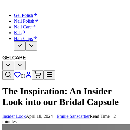
Become Your Own Nail Artist
Gel Polish
Nail Polish
Nail Care
Kits
Hair Clips
The Inspiration: An Insider
Look into our Bridal Capsule​​​​‌ ‍ ​‍​‍‌‍ ‌ ​‍‌‍‍‌‌‍‌ ‌‍‍‌‌‍ ‍​‍​‍​ ‍‍​‍​‍‌ ​ ‌‍​‌‌‍ ‍‌‍‍‌‌ ‌​‌ ‍‌​‍ ‍‌‍‍‌‌‍ ​‍​‍​‍ ​​‍​‍‌‍‍​‌ ​‍‌‍‌‌‌‍‌‍​‍​‍​ ‍‍​‍​‍‌‍‍​‌ ‌​‌ ‌​‌ ​​‌ ​ ​ ‍‍​‍ ​‍ ‌‍‌ ‌‍‌‌‌‍ ​‌‍​ ‌‍​‌‌ ​‍‌‍‌‌​‍ ‍‌ ​ ‌‍​‌‌‍ ‍‌‍‍‌‌ ‌​‌ ‍‌​‍ ‍‌ ​ ‌ ‌​‌ ‌‌‌‍‌​‌‍‍‌‌‍ ​‍ ‌‍‍‌‌‍ ‍‌ ‌​‌‍‌‌‌‍ ‍‌ ‌​​‍ ‌‍‌‌‌‍‌​‌‍‍‌‌ ‌​​‍ ‌‍ ‌‌‍ ‌‍‌​‌‍‌‌​ ‌‌ ​​‌ ​‍‌‍‌‌‌ ​ ‌‍‌‌‌‍ ‍‌ ‌​‌‍​‌‌ ‌​‌‍‍‌‌‍ ‌‍ ‍​ ‍ ‌‍‍‌‌‍‌​​ ‌​ ​ ‌‍‌‌​ ‌‍‌‍‌‌​ ‌ ​ ​​​ ‌ ​ ‌ ​‍ ‌​ ​​‌‍​ ​ ‌ ​ ​‌​‍ ‌​ ‌​​ ​ ​ ​‌​ ‍‌​‍ ‌​ ‍‌‌‍‌​​ ​‌‌‍​ ​‍ ‌‌‍​‌‌‍​ ‌‍‌‍‌‍‌‍​ ‌ ‌‍​ ​ ‌‍​ ‌‌​ ‌​‌‍​‍‌‍‌​​ ​​​ ‍ ‌ ‌​‌ ‍‌‌ ​​‌‍‌‌​ ‌‌‍​‌‌ ​‍‌ ‌​‌‍‍‌‌‍​ ‌‍ ​‌‍‌‌​ ‍ ‌ ​​‌‍​‌‌ ‌​‌‍‍​​ ‌‌ ‌​‌‍‍‌‌ ‌​‌‍ ​‌‍‌‌​ ‌‍​‍‌‍​‌‌ ​ ‌‍‌‌‌‌‌‌‌ ​‍‌‍ ​​ ‌‌‍‍​‌ ‌​‌ ‌​‌ ​​‌ ​ ​‍‌‌​ ​ ‌​​‌​‍‌‌​ ​‍‌​‌‍​‍‌‌​ ​‍‌​‌‍‌‍‌ ‌‍‌‌‌‍ ​‌‍​ ‌‍​‌‌ ​‍‌‍‌‌​‍ ‍‌ ​ ‌‍​‌‌‍ ‍‌‍‍‌‌ ‌​‌ ‍‌​‍ ‍‌ ​ ‌ ‌​‌ ‌‌‌‍‌​‌‍‍‌‌‍ ​‍‌‍‌‍‍‌‌‍‌​​ ‌​ ​ ‌‍‌‌​ ‌‍‌‍‌‌​ ‌ ​ ​​​ ‌ ​ ‌ ​‍ ‌​ ​​‌‍​ ​ ‌ ​ ​‌​‍ ‌​ ‌​​ ​ ​ ​‌​ ‍‌​‍ ‌​ ‍‌‌‍‌​​ ​‌‌‍​ ​‍ ‌‌‍​‌‌‍​ ‌‍‌‍‌‍‌‍​ ‌ ‌‍​ ​ ‌‍​ ‌‌​ ‌​‌‍​‍‌‍‌​​ ​​​‍‌‍‌ ‌​‌ ‍‌‌ ​​‌‍‌‌​ ‌‌‍​‌‌ ​‍‌ ‌​‌‍‍‌‌‍​ ‌‍ ​‌‍‌‌​‍‌‍‌ ​​‌‍​‌‌ ‌​‌‍‍​​ ‌‌ ‌​‌‍‍‌‌ ‌​‌‍ ​‌‍‌‌​‍‌‍‌ ​​‌‍‌‌‌ ​‍‌ ​ ‌ ​​‌‍‌‌‌‍​ ‌ ‌​‌‍‍‌‌ ‌‍‌‍‌‌​ ‌‌ ​​‌ ‌‌‌‍​‍‌‍ ​‌‍‍‌‌ ​ ‌‍‍​‌‍‌‌‌‍‌​​‍​‍‌ ‌
Insider Look
April 18, 2024
-
Emilie Sanscartier​​​​‌ ‍ ​‍​‍‌‍ ‌ ​‍‌‍‍‌‌‍‌ ‌‍‍‌‌‍ ‍​‍​‍​ ‍‍​‍​‍‌ ​ ‌‍​‌‌‍ ‍‌‍‍‌‌ ‌​‌ ‍‌​‍ ‍‌‍‍‌‌‍ ​‍​‍​‍ ​​‍​‍‌‍‍​‌ ​‍‌‍‌‌‌‍‌‍​‍​‍​ ‍‍​‍​‍‌‍‍​‌ ‌​‌ ‌​‌ ​​‌ ​ ​ ‍‍​‍ ​‍ ‌‍‌ ‌‍‌‌‌‍ ​‌‍​ ‌‍​‌‌ ​‍‌‍‌‌​‍ ‍‌ ​ ‌‍​‌‌‍ ‍‌‍‍‌‌ ‌​‌ ‍‌​‍ ‍‌ ​ ‌ ‌​‌ ‌‌‌‍‌​‌‍‍‌‌‍ ​‍ ‌‍‍‌‌‍ ‍‌ ‌​‌‍‌‌‌‍ ‍‌ ‌​​‍ ‌‍‌‌‌‍‌​‌‍‍‌‌ ‌​​‍ ‌‍ ‌‌‍ ‌‍‌​‌‍‌‌​ ‌‌ ​​‌ ​‍‌‍‌‌‌ ​ ‌‍‌‌‌‍ ‍‌ ‌​‌‍​‌‌ ‌​‌‍‍‌‌‍ ‌‍ ‍​ ‍ ‌‍‍‌‌‍‌​​ ‌​ ‌‌‌‍​‌‌‍‌‌​ ‌‍‌‍‌‌‌‍​‌​ ​​​ ‍​​‍ ‌‌‍​‍‌‍‌​‌‍‌‌​ ‍‌​‍ ‌​ ‌​​ ‌ ‌‍​‌​ ​ ​‍ ‌​ ‍‌​ ​​​ ‍‌​ ‍​​‍ ‌​ ​‌‌‍​‌‌‍‌​​ ‌ ‌‍‌‍​ ‍​‌‍‌‌​ ‌‌​ ​‍‌‍‌​‌‍‌‍​ ‌‌​ ‍ ‌ ‌​‌ ‍‌‌ ​​‌‍‌‌​ ‌‌‍​‌‌ ‌‌‌ ‌​‌‍‍​‌‍ ‌ ​‍​ ‍ ‌ ​​‌‍​‌‌ ‌​‌‍‍​​ ‌‌‍ ‍‌‍​‌‌‍ ‌‌‍‌‌​ ‌‍​‍‌‍​‌‌ ​ ‌‍‌‌‌‌‌‌‌ ​‍‌‍ ​​ ‌‌‍‍​‌ ‌​‌ ‌​‌ ​​‌ ​ ​‍‌‌​ ​ ‌​​‌​‍‌‌​ ​‍‌​‌‍​‍‌‌​ ​‍‌​‌‍‌‍‌ ‌‍‌‌‌‍ ​‌‍​ ‌‍​‌‌ ​‍‌‍‌‌​‍ ‍‌ ​ ‌‍​‌‌‍ ‍‌‍‍‌‌ ‌​‌ ‍‌​‍ ‍‌ ​ ‌ ‌​‌ ‌‌‌‍‌​‌‍‍‌‌‍ ​‍‌‍‌‍‍‌‌‍‌​​ ‌​ ‌‌‌‍​‌‌‍‌‌​ ‌‍‌‍‌‌‌‍​‌​ ​​​ ‍​​‍ ‌‌‍​‍‌‍‌​‌‍‌‌​ ‍‌​‍ ‌​ ‌​​ ‌ ‌‍​‌​ ​ ​‍ ‌​ ‍‌​ ​​​ ‍‌​ ‍​​‍ ‌​ ​‌‌‍​‌‌‍‌​​ ‌ ‌‍‌‍​ ‍​‌‍‌‌​ ‌‌​ ​‍‌‍‌​‌‍‌‍​ ‌‌​‍‌‍‌ ‌​‌ ‍‌‌ ​​‌‍‌‌​ ‌‌‍​‌‌ ‌‌‌ ‌​‌‍‍​‌‍ ‌ ​‍​‍‌‍‌ ​​‌‍​‌‌ ‌​‌‍‍​​ ‌‌‍ ‍‌‍​‌‌‍ ‌‌‍‌‌​‍‌‍‌ ​​‌‍‌‌‌ ​‍‌ ​ ‌ ​​‌‍‌‌‌‍​ ‌ ‌​‌‍‍‌‌ ‌‍‌‍‌‌​ ‌‌ ​​‌ ‌‌‌‍​‍‌‍ ​‌‍‍‌‌ ​ ‌‍‍​‌‍‌‌‌‍‌​​‍​‍‌ ‌
Read Time - 2
minutes