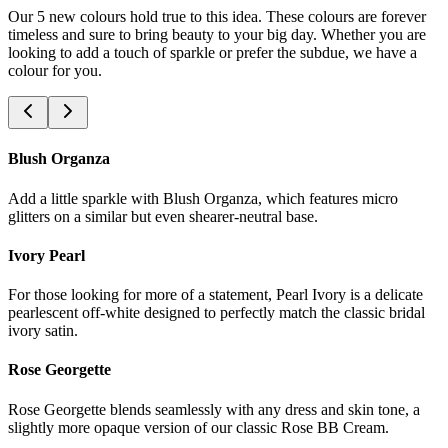
Our 5 new colours hold true to this idea. These colours are forever
timeless and sure to bring beauty to your big day. Whether you are
looking to add a touch of sparkle or prefer the subdue, we have a
colour for you.​​​​‌ ‍ ​‍​‍‌‍ ‌ ​‍‌‍‍‌‌‍‌ ‌‍‍‌‌‍ ‍​‍​‍​ ‍‍​‍​‍‌ ​ ‌‍​‌‌‍ ‍‌‍‍‌‌ ‌​‌ ‍‌​‍ ‍‌‍‍‌‌‍ ​‍​‍​‍ ​​‍​‍‌‍‍​‌ ​‍‌‍‌‌‌‍‌‍​‍​‍​ ‍‍​‍​‍‌‍‍​‌ ‌​‌ ‌​‌ ​​‌ ​ ​ ‍‍​‍ ​‍ ‌‍‌ ‌‍‌‌‌‍ ​‌‍​ ‌‍​‌‌ ​‍‌‍‌‌​‍ ‍‌ ​ ‌‍​‌‌‍ ‍‌‍‍‌‌ ‌​‌ ‍‌​‍ ‍‌ ​ ‌ ‌​‌ ‌‌‌‍‌​‌‍‍‌‌‍ ​‍ ‌‍‍‌‌‍ ‍‌ ‌​‌‍‌‌‌‍ ‍‌ ‌​​‍ ‌‍‌‌‌‍‌​‌‍‍‌‌ ‌​​‍ ‌‍ ‌‌‍ ‌‍‌​‌‍‌‌​ ‌‌ ​​‌ ​‍‌‍‌‌‌ ​ ‌‍‌‌‌‍ ‍‌ ‌​‌‍​‌‌ ‌​‌‍‍‌‌‍ ‌‍ ‍​ ‍ ‌‍‍‌‌‍‌​​ ‌​ ​ ‌‍‌‌​ ‌‍‌‍‌‌​ ‌ ​ ​​​ ‌ ​ ‌ ​‍ ‌​ ​​‌‍​ ​ ‌ ​ ​‌​‍ ‌​ ‌​​ ​ ​ ​‌​ ‍‌​‍ ‌​ ‍‌‌‍‌​​ ​‌‌‍​ ​‍ ‌‌‍​‌‌‍​ ‌‍‌‍‌‍‌‍​ ‌ ‌‍​ ​ ‌‍​ ‌‌​ ‌​‌‍​‍‌‍‌​​ ​​​ ‍ ‌ ‌​‌ ‍‌‌ ​​‌‍‌‌​ ‌‌‍​‌‌ ​‍‌ ‌​‌‍‍‌‌‍​ ‌‍ ​‌‍‌‌​ ‍ ‌ ​​‌‍​‌‌ ‌​‌‍‍​​ ‌‌‍​‍‌‍ ‌‍‌​‌ ‍‌​‍‌‌​ ‌‌‌​​‍‌‌ ‌‍‍ ‌‍‌‌‌ ‍‌​‍‌‌​ ​ ‌​‌​​‍‌‌​ ​ ‌​‌​​‍‌‌​ ​‍​ ​‍‌‍​ ‌‍​‌​ ​​​ ‍‌​ ​‌​ ​ ‌‍‌​‌‍‌‍​ ​‍​ ‌‌​ ‌‌​ ‍‌​‍‌‌​ ​‍​ ​‍​‍‌‌​ ‌‌‌​‌​​‍ ‍‌‍‌​‌‍‌‌‌ ​ ‌‍​ ‌ ​‍‌‍‍‌‌ ​​‌ ‌​‌‍‍‌‌‍ ‌‍ ‍​‍‌‌​ ‌‌‌​​‍‌‌ ‌‍‍ ‌‍‌‌‌ ‍‌​‍‌‌​ ​ ‌​‌​​‍‌‌​ ​ ‌​‌​​‍‌‌​ ​‍​ ​‍​ ‍‌​ ‍​‌‍‌‌​ ‌‌​ ​ ​ ‌‍‌‍‌‌‌‍‌‍‌‍​‌​ ​‍‌‍​ ​ ‌‌​‍‌‌​ ​‍​ ​‍​‍‌‌​ ‌‌‌​‌​​‍ ‍‌‍​ ‌‍‍​‌‍‍‌‌‍ ​‌‍‌​‌ ​‍‌‍‌‌‌‍ ‍​‍‌‌​ ‌‌‌​​‍‌‌ ‌‍‍ ‌‍‌‌‌ ‍‌​‍‌‌​ ​ ‌​‌​​‍‌‌​ ​ ‌​‌​​‍‌‌​ ​‍​ ​‍​ ​ ‌‍‌‍‌‍​ ​ ​‍​ ​‍​ ‌​​ ​‌‌‍​ ‌‍​ ​ ‌‌‌‍‌‍‌‍​‍​ ​​​‍‌‌​ ​‍​ ​‍​‍‌‌​ ‌‌‌​‌​​‍ ‍‌ ‌​‌‍‌‌‌ ‍​‌ ‌​​ ‌‍​‍‌‍​‌‌ ​ ‌‍‌‌‌‌‌‌‌ ​‍‌‍ ​​ ‌‌‍‍​‌ ‌​‌ ‌​‌ ​​‌ ​ ​‍‌‌​ ​ ‌​​‌​‍‌‌​ ​‍‌​‌‍​‍‌‌​ ​‍‌​‌‍‌‍‌ ‌‍‌‌‌‍ ​‌‍​ ‌‍​‌‌ ​‍‌‍‌‌​‍ ‍‌ ​ ‌‍​‌‌‍ ‍‌‍‍‌‌ ‌​‌ ‍‌​‍ ‍‌ ​ ‌ ‌​‌ ‌‌‌‍‌​‌‍‍‌‌‍ ​‍‌‍‌‍‍‌‌‍‌​​ ‌​ ​ ‌‍‌‌​ ‌‍‌‍‌‌​ ‌ ​ ​​​ ‌ ​ ‌ ​‍ ‌​ ​​‌‍​ ​ ‌ ​ ​‌​‍ ‌​ ‌​​ ​ ​ ​‌​ ‍‌​‍ ‌​ ‍‌‌‍‌​​ ​‌‌‍​ ​‍ ‌‌‍​‌‌‍​ ‌‍‌‍‌‍‌‍​ ‌ ‌‍​ ​ ‌‍​ ‌‌​ ‌​‌‍​‍‌‍‌​​ ​​​‍‌‍‌ ‌​‌ ‍‌‌ ​​‌‍‌‌​ ‌‌‍​‌‌ ​‍‌ ‌​‌‍‍‌‌‍​ ‌‍ ​‌‍‌‌​‍‌‍‌ ​​‌‍​‌‌ ‌​‌‍‍​​ ‌‌‍​‍‌‍ ‌‍‌​‌ ‍‌​‍‌‌​ ‌‌‌​​‍‌‌ ‌‍‍ ‌‍‌‌‌ ‍‌​‍‌‌​ ​ ‌​‌​​‍‌‌​ ​ ‌​‌​​‍‌‌​ ​‍​ ​‍‌‍​ ‌‍​‌​ ​​​ ‍‌​ ​‌​ ​ ‌‍‌​‌‍‌‍​ ​‍​ ‌‌​ ‌‌​ ‍‌​‍‌‌​ ​‍​ ​‍​‍‌‌​ ‌‌‌​‌​​‍ ‍‌‍‌​‌‍‌‌‌ ​ ‌‍​ ‌ ​‍‌‍‍‌‌ ​​‌ ‌​‌‍‍‌‌‍ ‌‍ ‍​‍‌‌​ ‌‌‌​​‍‌‌ ‌‍‍ ‌‍‌‌‌ ‍‌​‍‌‌​ ​ ‌​‌​​‍‌‌​ ​ ‌​‌​​‍‌‌​ ​‍​ ​‍​ ‍‌​ ‍​‌‍‌‌​ ‌‌​ ​ ​ ‌‍‌‍‌‌‌‍‌‍‌‍​‌​ ​‍‌‍​ ​ ‌‌​‍‌‌​ ​‍​ ​‍​‍‌‌​ ‌‌‌​‌​​‍ ‍‌‍​ ‌‍‍​‌‍‍‌‌‍ ​‌‍‌​‌ ​‍‌‍‌‌‌‍ ‍​‍‌‌​ ‌‌‌​​‍‌‌ ‌‍‍ ‌‍‌‌‌ ‍‌​‍‌‌​ ​ ‌​‌​​‍‌‌​ ​ ‌​‌​​‍‌‌​ ​‍​ ​‍​ ​ ‌‍‌‍‌‍​ ​ ​‍​ ​‍​ ‌​​ ​‌‌‍​ ‌‍​ ​ ‌‌‌‍‌‍‌‍​‍​ ​​​‍‌‌​ ​‍​ ​‍​‍‌‌​ ‌‌‌​‌​​‍ ‍‌ ‌​‌‍‌‌‌ ‍​‌ ‌​​‍‌‍‌ ​​‌‍‌‌‌ ​‍‌ ​ ‌ ​​‌‍‌‌‌‍​ ‌ ‌​‌‍‍‌‌ ‌‍‌‍‌‌​ ‌‌ ​​‌ ‌‌‌‍​‍‌‍ ​‌‍‍‌‌ ​ ‌‍‍​‌‍‌‌‌‍‌​​‍​‍‌ ‌
Blush Organza​​​​‌ ‍ ​‍​‍‌‍ ‌ ​‍‌‍‍‌‌‍‌ ‌‍‍‌‌‍ ‍​‍​‍​ ‍‍​‍​‍‌ ​ ‌‍​‌‌‍ ‍‌‍‍‌‌ ‌​‌ ‍‌​‍ ‍‌‍‍‌‌‍ ​‍​‍​‍ ​​‍​‍‌‍‍​‌ ​‍‌‍‌‌‌‍‌‍​‍​‍​ ‍‍​‍​‍‌‍‍​‌ ‌​‌ ‌​‌ ​​‌ ​ ​ ‍‍​‍ ​‍ ‌‍‌ ‌‍‌‌‌‍ ​‌‍​ ‌‍​‌‌ ​‍‌‍‌‌​‍ ‍‌ ​ ‌‍​‌‌‍ ‍‌‍‍‌‌ ‌​‌ ‍‌​‍ ‍‌ ​ ‌ ‌​‌ ‌‌‌‍‌​‌‍‍‌‌‍ ​‍ ‌‍‍‌‌‍ ‍‌ ‌​‌‍‌‌‌‍ ‍‌ ‌​​‍ ‌‍‌‌‌‍‌​‌‍‍‌‌ ‌​​‍ ‌‍ ‌‌‍ ‌‍‌​‌‍‌‌​ ‌‌ ​​‌ ​‍‌‍‌‌‌ ​ ‌‍‌‌‌‍ ‍‌ ‌​‌‍​‌‌ ‌​‌‍‍‌‌‍ ‌‍ ‍​ ‍ ‌‍‍‌‌‍‌​​ ‌​ ​ ‌‍‌‌​ ‌‍‌‍‌‌​ ‌ ​ ​​​ ‌ ​ ‌ ​‍ ‌​ ​​‌‍​ ​ ‌ ​ ​‌​‍ ‌​ ‌​​ ​ ​ ​‌​ ‍‌​‍ ‌​ ‍‌‌‍‌​​ ​‌‌‍​ ​‍ ‌‌‍​‌‌‍​ ‌‍‌‍‌‍‌‍​ ‌ ‌‍​ ​ ‌‍​ ‌‌​ ‌​‌‍​‍‌‍‌​​ ​​​ ‍ ‌ ‌​‌ ‍‌‌ ​​‌‍‌‌​ ‌‌‍​‌‌ ​‍‌ ‌​‌‍‍‌‌‍​ ‌‍ ​‌‍‌‌​ ‍ ‌ ​​‌‍​‌‌ ‌​‌‍‍​​ ‌‌‍​‍‌‍ ‌‍‌​‌ ‍‌​‍‌‌​ ‌‌‌​​‍‌‌ ‌‍‍ ‌‍‌‌‌ ‍‌​‍‌‌​ ​ ‌​‌​​‍‌‌​ ​ ‌​‌​​‍‌‌​ ​‍​ ​‍‌‍​ ‌‍​‌​ ​​​ ‍‌​ ​‌​ ​ ‌‍‌​‌‍‌‍​ ​‍​ ‌‌​ ‌‌​ ‍‌​‍‌‌​ ​‍​ ​‍​‍‌‌​ ‌‌‌​‌​​‍ ‍‌ ​ ‌ ‌​‌‍‌‌‌ ​​‌ ​ ​‍‌‌​ ‌‌‌​​‍‌‌ ‌‍‍ ‌‍‌‌‌ ‍‌​‍‌‌​ ​ ‌​‌​​‍‌‌​ ​ ‌​‌​​‍‌‌​ ​‍​ ​‍‌‍​ ​ ​​‌‍​‌​ ​‌‌‍​ ‌‍‌​​ ‍​​ ‍​‌‍‌‍​ ‍​‌‍‌​‌‍​‍​‍‌‌​ ​‍​ ​‍​‍‌‌​ ‌‌‌​‌​​‍ ‍‌ ‌​‌‍‍‌‌ ‌​‌‍ ​‌‍‌‌​ ‌‍​‍‌‍​‌‌ ​ ‌‍‌‌‌‌‌‌‌ ​‍‌‍ ​​ ‌‌‍‍​‌ ‌​‌ ‌​‌ ​​‌ ​ ​‍‌‌​ ​ ‌​​‌​‍‌‌​ ​‍‌​‌‍​‍‌‌​ ​‍‌​‌‍‌‍‌ ‌‍‌‌‌‍ ​‌‍​ ‌‍​‌‌ ​‍‌‍‌‌​‍ ‍‌ ​ ‌‍​‌‌‍ ‍‌‍‍‌‌ ‌​‌ ‍‌​‍ ‍‌ ​ ‌ ‌​‌ ‌‌‌‍‌​‌‍‍‌‌‍ ​‍‌‍‌‍‍‌‌‍‌​​ ‌​ ​ ‌‍‌‌​ ‌‍‌‍‌‌​ ‌ ​ ​​​ ‌ ​ ‌ ​‍ ‌​ ​​‌‍​ ​ ‌ ​ ​‌​‍ ‌​ ‌​​ ​ ​ ​‌​ ‍‌​‍ ‌​ ‍‌‌‍‌​​ ​‌‌‍​ ​‍ ‌‌‍​‌‌‍​ ‌‍‌‍‌‍‌‍​ ‌ ‌‍​ ​ ‌‍​ ‌‌​ ‌​‌‍​‍‌‍‌​​ ​​​‍‌‍‌ ‌​‌ ‍‌‌ ​​‌‍‌‌​ ‌‌‍​‌‌ ​‍‌ ‌​‌‍‍‌‌‍​ ‌‍ ​‌‍‌‌​‍‌‍‌ ​​‌‍​‌‌ ‌​‌‍‍​​ ‌‌‍​‍‌‍ ‌‍‌​‌ ‍‌​‍‌‌​ ‌‌‌​​‍‌‌ ‌‍‍ ‌‍‌‌‌ ‍‌​‍‌‌​ ​ ‌​‌​​‍‌‌​ ​ ‌​‌​​‍‌‌​ ​‍​ ​‍‌‍​ ‌‍​‌​ ​​​ ‍‌​ ​‌​ ​ ‌‍‌​‌‍‌‍​ ​‍​ ‌‌​ ‌‌​ ‍‌​‍‌‌​ ​‍​ ​‍​‍‌‌​ ‌‌‌​‌​​‍ ‍‌ ​ ‌ ‌​‌‍‌‌‌ ​​‌ ​ ​‍‌‌​ ‌‌‌​​‍‌‌ ‌‍‍ ‌‍‌‌‌ ‍‌​‍‌‌​ ​ ‌​‌​​‍‌‌​ ​ ‌​‌​​‍‌‌​ ​‍​ ​‍‌‍​ ​ ​​‌‍​‌​ ​‌‌‍​ ‌‍‌​​ ‍​​ ‍​‌‍‌‍​ ‍​‌‍‌​‌‍​‍​‍‌‌​ ​‍​ ​‍​‍‌‌​ ‌‌‌​‌​​‍ ‍‌ ‌​‌‍‍‌‌ ‌​‌‍ ​‌‍‌‌​‍‌‍‌ ​​‌‍‌‌‌ ​‍‌ ​ ‌ ​​‌‍‌‌‌‍​ ‌ ‌​‌‍‍‌‌ ‌‍‌‍‌‌​ ‌‌ ​​‌ ‌‌‌‍​‍‌‍ ​‌‍‍‌‌ ​ ‌‍‍​‌‍‌‌‌‍‌​​‍​‍‌ ‌
Add a little sparkle with Blush Organza, which features micro
glitters on a similar but even shearer-neutral base.​​​​‌ ‍ ​‍​‍‌‍ ‌ ​‍‌‍‍‌‌‍‌ ‌‍‍‌‌‍ ‍​‍​‍​ ‍‍​‍​‍‌ ​ ‌‍​‌‌‍ ‍‌‍‍‌‌ ‌​‌ ‍‌​‍ ‍‌‍‍‌‌‍ ​‍​‍​‍ ​​‍​‍‌‍‍​‌ ​‍‌‍‌‌‌‍‌‍​‍​‍​ ‍‍​‍​‍‌‍‍​‌ ‌​‌ ‌​‌ ​​‌ ​ ​ ‍‍​‍ ​‍ ‌‍‌ ‌‍‌‌‌‍ ​‌‍​ ‌‍​‌‌ ​‍‌‍‌‌​‍ ‍‌ ​ ‌‍​‌‌‍ ‍‌‍‍‌‌ ‌​‌ ‍‌​‍ ‍‌ ​ ‌ ‌​‌ ‌‌‌‍‌​‌‍‍‌‌‍ ​‍ ‌‍‍‌‌‍ ‍‌ ‌​‌‍‌‌‌‍ ‍‌ ‌​​‍ ‌‍‌‌‌‍‌​‌‍‍‌‌ ‌​​‍ ‌‍ ‌‌‍ ‌‍‌​‌‍‌‌​ ‌‌ ​​‌ ​‍‌‍‌‌‌ ​ ‌‍‌‌‌‍ ‍‌ ‌​‌‍​‌‌ ‌​‌‍‍‌‌‍ ‌‍ ‍​ ‍ ‌‍‍‌‌‍‌​​ ‌​ ​ ‌‍‌‌​ ‌‍‌‍‌‌​ ‌ ​ ​​​ ‌ ​ ‌ ​‍ ‌​ ​​‌‍​ ​ ‌ ​ ​‌​‍ ‌​ ‌​​ ​ ​ ​‌​ ‍‌​‍ ‌​ ‍‌‌‍‌​​ ​‌‌‍​ ​‍ ‌‌‍​‌‌‍​ ‌‍‌‍‌‍‌‍​ ‌ ‌‍​ ​ ‌‍​ ‌‌​ ‌​‌‍​‍‌‍‌​​ ​​​ ‍ ‌ ‌​‌ ‍‌‌ ​​‌‍‌‌​ ‌‌‍​‌‌ ​‍‌ ‌​‌‍‍‌‌‍​ ‌‍ ​‌‍‌‌​ ‍ ‌ ​​‌‍​‌‌ ‌​‌‍‍​​ ‌‌‍​‍‌‍ ‌‍‌​‌ ‍‌​‍‌‌​ ‌‌‌​​‍‌‌ ‌‍‍ ‌‍‌‌‌ ‍‌​‍‌‌​ ​ ‌​‌​​‍‌‌​ ​ ‌​‌​​‍‌‌​ ​‍​ ​‍‌‍​ ‌‍​‌​ ​​​ ‍‌​ ​‌​ ​ ‌‍‌​‌‍‌‍​ ​‍​ ‌‌​ ‌‌​ ‍‌​‍‌‌​ ​‍​ ​‍​‍‌‌​ ‌‌‌​‌​​‍ ‍‌ ​ ‌ ‌​‌‍‌‌‌ ​​‌ ​ ​‍‌‌​ ‌‌‌​​‍‌‌ ‌‍‍ ‌‍‌‌‌ ‍‌​‍‌‌​ ​ ‌​‌​​‍‌‌​ ​ ‌​‌​​‍‌‌​ ​‍​ ​‍‌‍​ ​ ​​‌‍​‌​ ​‌‌‍​ ‌‍‌​​ ‍​​ ‍​‌‍‌‍​ ‍​‌‍‌​‌‍​‍​‍‌‌​ ​‍​ ​‍​‍‌‌​ ‌‌‌​‌​​‍ ‍‌‍​‍‌‍ ‌‍‌​‌ ‍‌​‍‌‌​ ‌‌‌​​‍‌‌ ‌‍‍ ‌‍‌‌‌ ‍‌​‍‌‌​ ​ ‌​‌​​‍‌‌​ ​ ‌​‌​​‍‌‌​ ​‍​ ​‍​ ‍‌‌‍‌‍​ ‌‌‌‍‌‌​ ​‍​ ​‌‌‍‌​​ ‍​​ ​‌​ ​‌‌‍​ ​ ​​​‍‌‌​ ​‍​ ​‍​‍‌‌​ ‌‌‌​‌​​‍ ‍‌‍​ ‌‍‍​‌‍‍‌‌‍ ​‌‍‌​‌ ​‍‌‍‌‌‌‍ ‍​‍‌‌​ ‌‌‌​​‍‌‌ ‌‍‍ ‌‍‌‌‌ ‍‌​‍‌‌​ ​ ‌​‌​​‍‌‌​ ​ ‌​‌​​‍‌‌​ ​‍​ ​‍​ ‍‌‌‍​ ​ ​ ‌‍​‌‌‍‌‌​ ​​​ ‌​​ ‌​​ ‌ ‌‍‌‌​ ‌ ​ ​ ​ ​​​‍‌‌​ ​‍​ ​‍​‍‌‌​ ‌‌‌​‌​​‍ ‍‌ ‌​‌‍‌‌‌ ‍​‌ ‌​​ ‌‍​‍‌‍​‌‌ ​ ‌‍‌‌‌‌‌‌‌ ​‍‌‍ ​​ ‌‌‍‍​‌ ‌​‌ ‌​‌ ​​‌ ​ ​‍‌‌​ ​ ‌​​‌​‍‌‌​ ​‍‌​‌‍​‍‌‌​ ​‍‌​‌‍‌‍‌ ‌‍‌‌‌‍ ​‌‍​ ‌‍​‌‌ ​‍‌‍‌‌​‍ ‍‌ ​ ‌‍​‌‌‍ ‍‌‍‍‌‌ ‌​‌ ‍‌​‍ ‍‌ ​ ‌ ‌​‌ ‌‌‌‍‌​‌‍‍‌‌‍ ​‍‌‍‌‍‍‌‌‍‌​​ ‌​ ​ ‌‍‌‌​ ‌‍‌‍‌‌​ ‌ ​ ​​​ ‌ ​ ‌ ​‍ ‌​ ​​‌‍​ ​ ‌ ​ ​‌​‍ ‌​ ‌​​ ​ ​ ​‌​ ‍‌​‍ ‌​ ‍‌‌‍‌​​ ​‌‌‍​ ​‍ ‌‌‍​‌‌‍​ ‌‍‌‍‌‍‌‍​ ‌ ‌‍​ ​ ‌‍​ ‌‌​ ‌​‌‍​‍‌‍‌​​ ​​​‍‌‍‌ ‌​‌ ‍‌‌ ​​‌‍‌‌​ ‌‌‍​‌‌ ​‍‌ ‌​‌‍‍‌‌‍​ ‌‍ ​‌‍‌‌​‍‌‍‌ ​​‌‍​‌‌ ‌​‌‍‍​​ ‌‌‍​‍‌‍ ‌‍‌​‌ ‍‌​‍‌‌​ ‌‌‌​​‍‌‌ ‌‍‍ ‌‍‌‌‌ ‍‌​‍‌‌​ ​ ‌​‌​​‍‌‌​ ​ ‌​‌​​‍‌‌​ ​‍​ ​‍‌‍​ ‌‍​‌​ ​​​ ‍‌​ ​‌​ ​ ‌‍‌​‌‍‌‍​ ​‍​ ‌‌​ ‌‌​ ‍‌​‍‌‌​ ​‍​ ​‍​‍‌‌​ ‌‌‌​‌​​‍ ‍‌ ​ ‌ ‌​‌‍‌‌‌ ​​‌ ​ ​‍‌‌​ ‌‌‌​​‍‌‌ ‌‍‍ ‌‍‌‌‌ ‍‌​‍‌‌​ ​ ‌​‌​​‍‌‌​ ​ ‌​‌​​‍‌‌​ ​‍​ ​‍‌‍​ ​ ​​‌‍​‌​ ​‌‌‍​ ‌‍‌​​ ‍​​ ‍​‌‍‌‍​ ‍​‌‍‌​‌‍​‍​‍‌‌​ ​‍​ ​‍​‍‌‌​ ‌‌‌​‌​​‍ ‍‌‍​‍‌‍ ‌‍‌​‌ ‍‌​‍‌‌​ ‌‌‌​​‍‌‌ ‌‍‍ ‌‍‌‌‌ ‍‌​‍‌‌​ ​ ‌​‌​​‍‌‌​ ​ ‌​‌​​‍‌‌​ ​‍​ ​‍​ ‍‌‌‍‌‍​ ‌‌‌‍‌‌​ ​‍​ ​‌‌‍‌​​ ‍​​ ​‌​ ​‌‌‍​ ​ ​​​‍‌‌​ ​‍​ ​‍​‍‌‌​ ‌‌‌​‌​​‍ ‍‌‍​ ‌‍‍​‌‍‍‌‌‍ ​‌‍‌​‌ ​‍‌‍‌‌‌‍ ‍​‍‌‌​ ‌‌‌​​‍‌‌ ‌‍‍ ‌‍‌‌‌ ‍‌​‍‌‌​ ​ ‌​‌​​‍‌‌​ ​ ‌​‌​​‍‌‌​ ​‍​ ​‍​ ‍‌‌‍​ ​ ​ ‌‍​‌‌‍‌‌​ ​​​ ‌​​ ‌​​ ‌ ‌‍‌‌​ ‌ ​ ​ ​ ​​​‍‌‌​ ​‍​ ​‍​‍‌‌​ ‌‌‌​‌​​‍ ‍‌ ‌​‌‍‌‌‌ ‍​‌ ‌​​‍‌‍‌ ​​‌‍‌‌‌ ​‍‌ ​ ‌ ​​‌‍‌‌‌‍​ ‌ ‌​‌‍‍‌‌ ‌‍‌‍‌‌​ ‌‌ ​​‌ ‌‌‌‍​‍‌‍ ​‌‍‍‌‌ ​ ‌‍‍​‌‍‌‌‌‍‌​​‍​‍‌ ‌
Ivory Pearl​​​​‌ ‍ ​‍​‍‌‍ ‌ ​‍‌‍‍‌‌‍‌ ‌‍‍‌‌‍ ‍​‍​‍​ ‍‍​‍​‍‌ ​ ‌‍​‌‌‍ ‍‌‍‍‌‌ ‌​‌ ‍‌​‍ ‍‌‍‍‌‌‍ ​‍​‍​‍ ​​‍​‍‌‍‍​‌ ​‍‌‍‌‌‌‍‌‍​‍​‍​ ‍‍​‍​‍‌‍‍​‌ ‌​‌ ‌​‌ ​​‌ ​ ​ ‍‍​‍ ​‍ ‌‍‌ ‌‍‌‌‌‍ ​‌‍​ ‌‍​‌‌ ​‍‌‍‌‌​‍ ‍‌ ​ ‌‍​‌‌‍ ‍‌‍‍‌‌ ‌​‌ ‍‌​‍ ‍‌ ​ ‌ ‌​‌ ‌‌‌‍‌​‌‍‍‌‌‍ ​‍ ‌‍‍‌‌‍ ‍‌ ‌​‌‍‌‌‌‍ ‍‌ ‌​​‍ ‌‍‌‌‌‍‌​‌‍‍‌‌ ‌​​‍ ‌‍ ‌‌‍ ‌‍‌​‌‍‌‌​ ‌‌ ​​‌ ​‍‌‍‌‌‌ ​ ‌‍‌‌‌‍ ‍‌ ‌​‌‍​‌‌ ‌​‌‍‍‌‌‍ ‌‍ ‍​ ‍ ‌‍‍‌‌‍‌​​ ‌​ ​ ‌‍‌‌​ ‌‍‌‍‌‌​ ‌ ​ ​​​ ‌ ​ ‌ ​‍ ‌​ ​​‌‍​ ​ ‌ ​ ​‌​‍ ‌​ ‌​​ ​ ​ ​‌​ ‍‌​‍ ‌​ ‍‌‌‍‌​​ ​‌‌‍​ ​‍ ‌‌‍​‌‌‍​ ‌‍‌‍‌‍‌‍​ ‌ ‌‍​ ​ ‌‍​ ‌‌​ ‌​‌‍​‍‌‍‌​​ ​​​ ‍ ‌ ‌​‌ ‍‌‌ ​​‌‍‌‌​ ‌‌‍​‌‌ ​‍‌ ‌​‌‍‍‌‌‍​ ‌‍ ​‌‍‌‌​ ‍ ‌ ​​‌‍​‌‌ ‌​‌‍‍​​ ‌‌‍​‍‌‍ ‌‍‌​‌ ‍‌​‍‌‌​ ‌‌‌​​‍‌‌ ‌‍‍ ‌‍‌‌‌ ‍‌​‍‌‌​ ​ ‌​‌​​‍‌‌​ ​ ‌​‌​​‍‌‌​ ​‍​ ​‍‌‍​ ‌‍​‌​ ​​​ ‍‌​ ​‌​ ​ ‌‍‌​‌‍‌‍​ ​‍​ ‌‌​ ‌‌​ ‍‌​‍‌‌​ ​‍​ ​‍​‍‌‌​ ‌‌‌​‌​​‍ ‍‌ ​ ‌ ‌​‌‍‌‌‌ ​​‌ ​ ​‍‌‌​ ‌‌‌​​‍‌‌ ‌‍‍ ‌‍‌‌‌ ‍‌​‍‌‌​ ​ ‌​‌​​‍‌‌​ ​ ‌​‌​​‍‌‌​ ​‍​ ​‍​ ​‌​ ‍‌‌‍​‍‌‍​ ‌‍​‌‌‍‌​​ ‌‍​ ‌ ​ ‌ ‌‍​‌​ ​​​ ​ ​‍‌‌​ ​‍​ ​‍​‍‌‌​ ‌‌‌​‌​​‍ ‍‌ ‌​‌‍‍‌‌ ‌​‌‍ ​‌‍‌‌​ ‌‍​‍‌‍​‌‌ ​ ‌‍‌‌‌‌‌‌‌ ​‍‌‍ ​​ ‌‌‍‍​‌ ‌​‌ ‌​‌ ​​‌ ​ ​‍‌‌​ ​ ‌​​‌​‍‌‌​ ​‍‌​‌‍​‍‌‌​ ​‍‌​‌‍‌‍‌ ‌‍‌‌‌‍ ​‌‍​ ‌‍​‌‌ ​‍‌‍‌‌​‍ ‍‌ ​ ‌‍​‌‌‍ ‍‌‍‍‌‌ ‌​‌ ‍‌​‍ ‍‌ ​ ‌ ‌​‌ ‌‌‌‍‌​‌‍‍‌‌‍ ​‍‌‍‌‍‍‌‌‍‌​​ ‌​ ​ ‌‍‌‌​ ‌‍‌‍‌‌​ ‌ ​ ​​​ ‌ ​ ‌ ​‍ ‌​ ​​‌‍​ ​ ‌ ​ ​‌​‍ ‌​ ‌​​ ​ ​ ​‌​ ‍‌​‍ ‌​ ‍‌‌‍‌​​ ​‌‌‍​ ​‍ ‌‌‍​‌‌‍​ ‌‍‌‍‌‍‌‍​ ‌ ‌‍​ ​ ‌‍​ ‌‌​ ‌​‌‍​‍‌‍‌​​ ​​​‍‌‍‌ ‌​‌ ‍‌‌ ​​‌‍‌‌​ ‌‌‍​‌‌ ​‍‌ ‌​‌‍‍‌‌‍​ ‌‍ ​‌‍‌‌​‍‌‍‌ ​​‌‍​‌‌ ‌​‌‍‍​​ ‌‌‍​‍‌‍ ‌‍‌​‌ ‍‌​‍‌‌​ ‌‌‌​​‍‌‌ ‌‍‍ ‌‍‌‌‌ ‍‌​‍‌‌​ ​ ‌​‌​​‍‌‌​ ​ ‌​‌​​‍‌‌​ ​‍​ ​‍‌‍​ ‌‍​‌​ ​​​ ‍‌​ ​‌​ ​ ‌‍‌​‌‍‌‍​ ​‍​ ‌‌​ ‌‌​ ‍‌​‍‌‌​ ​‍​ ​‍​‍‌‌​ ‌‌‌​‌​​‍ ‍‌ ​ ‌ ‌​‌‍‌‌‌ ​​‌ ​ ​‍‌‌​ ‌‌‌​​‍‌‌ ‌‍‍ ‌‍‌‌‌ ‍‌​‍‌‌​ ​ ‌​‌​​‍‌‌​ ​ ‌​‌​​‍‌‌​ ​‍​ ​‍​ ​‌​ ‍‌‌‍​‍‌‍​ ‌‍​‌‌‍‌​​ ‌‍​ ‌ ​ ‌ ‌‍​‌​ ​​​ ​ ​‍‌‌​ ​‍​ ​‍​‍‌‌​ ‌‌‌​‌​​‍ ‍‌ ‌​‌‍‍‌‌ ‌​‌‍ ​‌‍‌‌​‍‌‍‌ ​​‌‍‌‌‌ ​‍‌ ​ ‌ ​​‌‍‌‌‌‍​ ‌ ‌​‌‍‍‌‌ ‌‍‌‍‌‌​ ‌‌ ​​‌ ‌‌‌‍​‍‌‍ ​‌‍‍‌‌ ​ ‌‍‍​‌‍‌‌‌‍‌​​‍​‍‌ ‌
For those looking for more of a statement, Pearl Ivory is a delicate
pearlescent off-white designed to perfectly match the classic bridal
ivory satin.​​​​‌ ‍ ​‍​‍‌‍ ‌ ​‍‌‍‍‌‌‍‌ ‌‍‍‌‌‍ ‍​‍​‍​ ‍‍​‍​‍‌ ​ ‌‍​‌‌‍ ‍‌‍‍‌‌ ‌​‌ ‍‌​‍ ‍‌‍‍‌‌‍ ​‍​‍​‍ ​​‍​‍‌‍‍​‌ ​‍‌‍‌‌‌‍‌‍​‍​‍​ ‍‍​‍​‍‌‍‍​‌ ‌​‌ ‌​‌ ​​‌ ​ ​ ‍‍​‍ ​‍ ‌‍‌ ‌‍‌‌‌‍ ​‌‍​ ‌‍​‌‌ ​‍‌‍‌‌​‍ ‍‌ ​ ‌‍​‌‌‍ ‍‌‍‍‌‌ ‌​‌ ‍‌​‍ ‍‌ ​ ‌ ‌​‌ ‌‌‌‍‌​‌‍‍‌‌‍ ​‍ ‌‍‍‌‌‍ ‍‌ ‌​‌‍‌‌‌‍ ‍‌ ‌​​‍ ‌‍‌‌‌‍‌​‌‍‍‌‌ ‌​​‍ ‌‍ ‌‌‍ ‌‍‌​‌‍‌‌​ ‌‌ ​​‌ ​‍‌‍‌‌‌ ​ ‌‍‌‌‌‍ ‍‌ ‌​‌‍​‌‌ ‌​‌‍‍‌‌‍ ‌‍ ‍​ ‍ ‌‍‍‌‌‍‌​​ ‌​ ​ ‌‍‌‌​ ‌‍‌‍‌‌​ ‌ ​ ​​​ ‌ ​ ‌ ​‍ ‌​ ​​‌‍​ ​ ‌ ​ ​‌​‍ ‌​ ‌​​ ​ ​ ​‌​ ‍‌​‍ ‌​ ‍‌‌‍‌​​ ​‌‌‍​ ​‍ ‌‌‍​‌‌‍​ ‌‍‌‍‌‍‌‍​ ‌ ‌‍​ ​ ‌‍​ ‌‌​ ‌​‌‍​‍‌‍‌​​ ​​​ ‍ ‌ ‌​‌ ‍‌‌ ​​‌‍‌‌​ ‌‌‍​‌‌ ​‍‌ ‌​‌‍‍‌‌‍​ ‌‍ ​‌‍‌‌​ ‍ ‌ ​​‌‍​‌‌ ‌​‌‍‍​​ ‌‌‍​‍‌‍ ‌‍‌​‌ ‍‌​‍‌‌​ ‌‌‌​​‍‌‌ ‌‍‍ ‌‍‌‌‌ ‍‌​‍‌‌​ ​ ‌​‌​​‍‌‌​ ​ ‌​‌​​‍‌‌​ ​‍​ ​‍‌‍​ ‌‍​‌​ ​​​ ‍‌​ ​‌​ ​ ‌‍‌​‌‍‌‍​ ​‍​ ‌‌​ ‌‌​ ‍‌​‍‌‌​ ​‍​ ​‍​‍‌‌​ ‌‌‌​‌​​‍ ‍‌ ​ ‌ ‌​‌‍‌‌‌ ​​‌ ​ ​‍‌‌​ ‌‌‌​​‍‌‌ ‌‍‍ ‌‍‌‌‌ ‍‌​‍‌‌​ ​ ‌​‌​​‍‌‌​ ​ ‌​‌​​‍‌‌​ ​‍​ ​‍​ ​‌​ ‍‌‌‍​‍‌‍​ ‌‍​‌‌‍‌​​ ‌‍​ ‌ ​ ‌ ‌‍​‌​ ​​​ ​ ​‍‌‌​ ​‍​ ​‍​‍‌‌​ ‌‌‌​‌​​‍ ‍‌‍​‍‌‍ ‌‍‌​‌ ‍‌​‍‌‌​ ‌‌‌​​‍‌‌ ‌‍‍ ‌‍‌‌‌ ‍‌​‍‌‌​ ​ ‌​‌​​‍‌‌​ ​ ‌​‌​​‍‌‌​ ​‍​ ​‍​ ‌ ​ ‌‍‌‍‌​​ ‌‌​ ‌‍​ ‌​‌‍‌‍​ ‌ ‌‍‌‍‌‍‌‍‌‍‌‍​ ​​​‍‌‌​ ​‍​ ​‍​‍‌‌​ ‌‌‌​‌​​‍ ‍‌‍​ ‌‍‍​‌‍‍‌‌‍ ​‌‍‌​‌ ​‍‌‍‌‌‌‍ ‍​‍‌‌​ ‌‌‌​​‍‌‌ ‌‍‍ ‌‍‌‌‌ ‍‌​‍‌‌​ ​ ‌​‌​​‍‌‌​ ​ ‌​‌​​‍‌‌​ ​‍​ ​‍‌‍​ ‌‍‌​​ ‌ ​ ​ ‌‍​‌‌‍‌‍​ ​​​ ​‌‌‍‌‍‌‍‌‌​ ​‌​ ​‍​‍‌‌​ ​‍​ ​‍​‍‌‌​ ‌‌‌​‌​​‍ ‍‌ ‌​‌‍‌‌‌ ‍​‌ ‌​​ ‌‍​‍‌‍​‌‌ ​ ‌‍‌‌‌‌‌‌‌ ​‍‌‍ ​​ ‌‌‍‍​‌ ‌​‌ ‌​‌ ​​‌ ​ ​‍‌‌​ ​ ‌​​‌​‍‌‌​ ​‍‌​‌‍​‍‌‌​ ​‍‌​‌‍‌‍‌ ‌‍‌‌‌‍ ​‌‍​ ‌‍​‌‌ ​‍‌‍‌‌​‍ ‍‌ ​ ‌‍​‌‌‍ ‍‌‍‍‌‌ ‌​‌ ‍‌​‍ ‍‌ ​ ‌ ‌​‌ ‌‌‌‍‌​‌‍‍‌‌‍ ​‍‌‍‌‍‍‌‌‍‌​​ ‌​ ​ ‌‍‌‌​ ‌‍‌‍‌‌​ ‌ ​ ​​​ ‌ ​ ‌ ​‍ ‌​ ​​‌‍​ ​ ‌ ​ ​‌​‍ ‌​ ‌​​ ​ ​ ​‌​ ‍‌​‍ ‌​ ‍‌‌‍‌​​ ​‌‌‍​ ​‍ ‌‌‍​‌‌‍​ ‌‍‌‍‌‍‌‍​ ‌ ‌‍​ ​ ‌‍​ ‌‌​ ‌​‌‍​‍‌‍‌​​ ​​​‍‌‍‌ ‌​‌ ‍‌‌ ​​‌‍‌‌​ ‌‌‍​‌‌ ​‍‌ ‌​‌‍‍‌‌‍​ ‌‍ ​‌‍‌‌​‍‌‍‌ ​​‌‍​‌‌ ‌​‌‍‍​​ ‌‌‍​‍‌‍ ‌‍‌​‌ ‍‌​‍‌‌​ ‌‌‌​​‍‌‌ ‌‍‍ ‌‍‌‌‌ ‍‌​‍‌‌​ ​ ‌​‌​​‍‌‌​ ​ ‌​‌​​‍‌‌​ ​‍​ ​‍‌‍​ ‌‍​‌​ ​​​ ‍‌​ ​‌​ ​ ‌‍‌​‌‍‌‍​ ​‍​ ‌‌​ ‌‌​ ‍‌​‍‌‌​ ​‍​ ​‍​‍‌‌​ ‌‌‌​‌​​‍ ‍‌ ​ ‌ ‌​‌‍‌‌‌ ​​‌ ​ ​‍‌‌​ ‌‌‌​​‍‌‌ ‌‍‍ ‌‍‌‌‌ ‍‌​‍‌‌​ ​ ‌​‌​​‍‌‌​ ​ ‌​‌​​‍‌‌​ ​‍​ ​‍​ ​‌​ ‍‌‌‍​‍‌‍​ ‌‍​‌‌‍‌​​ ‌‍​ ‌ ​ ‌ ‌‍​‌​ ​​​ ​ ​‍‌‌​ ​‍​ ​‍​‍‌‌​ ‌‌‌​‌​​‍ ‍‌‍​‍‌‍ ‌‍‌​‌ ‍‌​‍‌‌​ ‌‌‌​​‍‌‌ ‌‍‍ ‌‍‌‌‌ ‍‌​‍‌‌​ ​ ‌​‌​​‍‌‌​ ​ ‌​‌​​‍‌‌​ ​‍​ ​‍​ ‌ ​ ‌‍‌‍‌​​ ‌‌​ ‌‍​ ‌​‌‍‌‍​ ‌ ‌‍‌‍‌‍‌‍‌‍‌‍​ ​​​‍‌‌​ ​‍​ ​‍​‍‌‌​ ‌‌‌​‌​​‍ ‍‌‍​ ‌‍‍​‌‍‍‌‌‍ ​‌‍‌​‌ ​‍‌‍‌‌‌‍ ‍​‍‌‌​ ‌‌‌​​‍‌‌ ‌‍‍ ‌‍‌‌‌ ‍‌​‍‌‌​ ​ ‌​‌​​‍‌‌​ ​ ‌​‌​​‍‌‌​ ​‍​ ​‍‌‍​ ‌‍‌​​ ‌ ​ ​ ‌‍​‌‌‍‌‍​ ​​​ ​‌‌‍‌‍‌‍‌‌​ ​‌​ ​‍​‍‌‌​ ​‍​ ​‍​‍‌‌​ ‌‌‌​‌​​‍ ‍‌ ‌​‌‍‌‌‌ ‍​‌ ‌​​‍‌‍‌ ​​‌‍‌‌‌ ​‍‌ ​ ‌ ​​‌‍‌‌‌‍​ ‌ ‌​‌‍‍‌‌ ‌‍‌‍‌‌​ ‌‌ ​​‌ ‌‌‌‍​‍‌‍ ​‌‍‍‌‌ ​ ‌‍‍​‌‍‌‌‌‍‌​​‍​‍‌ ‌
Rose Georgette​​​​‌ ‍ ​‍​‍‌‍ ‌ ​‍‌‍‍‌‌‍‌ ‌‍‍‌‌‍ ‍​‍​‍​ ‍‍​‍​‍‌ ​ ‌‍​‌‌‍ ‍‌‍‍‌‌ ‌​‌ ‍‌​‍ ‍‌‍‍‌‌‍ ​‍​‍​‍ ​​‍​‍‌‍‍​‌ ​‍‌‍‌‌‌‍‌‍​‍​‍​ ‍‍​‍​‍‌‍‍​‌ ‌​‌ ‌​‌ ​​‌ ​ ​ ‍‍​‍ ​‍ ‌‍‌ ‌‍‌‌‌‍ ​‌‍​ ‌‍​‌‌ ​‍‌‍‌‌​‍ ‍‌ ​ ‌‍​‌‌‍ ‍‌‍‍‌‌ ‌​‌ ‍‌​‍ ‍‌ ​ ‌ ‌​‌ ‌‌‌‍‌​‌‍‍‌‌‍ ​‍ ‌‍‍‌‌‍ ‍‌ ‌​‌‍‌‌‌‍ ‍‌ ‌​​‍ ‌‍‌‌‌‍‌​‌‍‍‌‌ ‌​​‍ ‌‍ ‌‌‍ ‌‍‌​‌‍‌‌​ ‌‌ ​​‌ ​‍‌‍‌‌‌ ​ ‌‍‌‌‌‍ ‍‌ ‌​‌‍​‌‌ ‌​‌‍‍‌‌‍ ‌‍ ‍​ ‍ ‌‍‍‌‌‍‌​​ ‌​ ​ ‌‍‌‌​ ‌‍‌‍‌‌​ ‌ ​ ​​​ ‌ ​ ‌ ​‍ ‌​ ​​‌‍​ ​ ‌ ​ ​‌​‍ ‌​ ‌​​ ​ ​ ​‌​ ‍‌​‍ ‌​ ‍‌‌‍‌​​ ​‌‌‍​ ​‍ ‌‌‍​‌‌‍​ ‌‍‌‍‌‍‌‍​ ‌ ‌‍​ ​ ‌‍​ ‌‌​ ‌​‌‍​‍‌‍‌​​ ​​​ ‍ ‌ ‌​‌ ‍‌‌ ​​‌‍‌‌​ ‌‌‍​‌‌ ​‍‌ ‌​‌‍‍‌‌‍​ ‌‍ ​‌‍‌‌​ ‍ ‌ ​​‌‍​‌‌ ‌​‌‍‍​​ ‌‌‍​‍‌‍ ‌‍‌​‌ ‍‌​‍‌‌​ ‌‌‌​​‍‌‌ ‌‍‍ ‌‍‌‌‌ ‍‌​‍‌‌​ ​ ‌​‌​​‍‌‌​ ​ ‌​‌​​‍‌‌​ ​‍​ ​‍‌‍​ ‌‍​‌​ ​​​ ‍‌​ ​‌​ ​ ‌‍‌​‌‍‌‍​ ​‍​ ‌‌​ ‌‌​ ‍‌​‍‌‌​ ​‍​ ​‍​‍‌‌​ ‌‌‌​‌​​‍ ‍‌ ​ ‌ ‌​‌‍‌‌‌ ​​‌ ​ ​‍‌‌​ ‌‌‌​​‍‌‌ ‌‍‍ ‌‍‌‌‌ ‍‌​‍‌‌​ ​ ‌​‌​​‍‌‌​ ​ ‌​‌​​‍‌‌​ ​‍​ ​‍​ ​‌​ ​‍‌‍​ ​ ‍​​ ​‍‌‍‌​‌‍‌‍​ ‌‍​ ​‌​ ‌‌​ ‌ ​ ​‌​‍‌‌​ ​‍​ ​‍​‍‌‌​ ‌‌‌​‌​​‍ ‍‌ ‌​‌‍‍‌‌ ‌​‌‍ ​‌‍‌‌​ ‌‍​‍‌‍​‌‌ ​ ‌‍‌‌‌‌‌‌‌ ​‍‌‍ ​​ ‌‌‍‍​‌ ‌​‌ ‌​‌ ​​‌ ​ ​‍‌‌​ ​ ‌​​‌​‍‌‌​ ​‍‌​‌‍​‍‌‌​ ​‍‌​‌‍‌‍‌ ‌‍‌‌‌‍ ​‌‍​ ‌‍​‌‌ ​‍‌‍‌‌​‍ ‍‌ ​ ‌‍​‌‌‍ ‍‌‍‍‌‌ ‌​‌ ‍‌​‍ ‍‌ ​ ‌ ‌​‌ ‌‌‌‍‌​‌‍‍‌‌‍ ​‍‌‍‌‍‍‌‌‍‌​​ ‌​ ​ ‌‍‌‌​ ‌‍‌‍‌‌​ ‌ ​ ​​​ ‌ ​ ‌ ​‍ ‌​ ​​‌‍​ ​ ‌ ​ ​‌​‍ ‌​ ‌​​ ​ ​ ​‌​ ‍‌​‍ ‌​ ‍‌‌‍‌​​ ​‌‌‍​ ​‍ ‌‌‍​‌‌‍​ ‌‍‌‍‌‍‌‍​ ‌ ‌‍​ ​ ‌‍​ ‌‌​ ‌​‌‍​‍‌‍‌​​ ​​​‍‌‍‌ ‌​‌ ‍‌‌ ​​‌‍‌‌​ ‌‌‍​‌‌ ​‍‌ ‌​‌‍‍‌‌‍​ ‌‍ ​‌‍‌‌​‍‌‍‌ ​​‌‍​‌‌ ‌​‌‍‍​​ ‌‌‍​‍‌‍ ‌‍‌​‌ ‍‌​‍‌‌​ ‌‌‌​​‍‌‌ ‌‍‍ ‌‍‌‌‌ ‍‌​‍‌‌​ ​ ‌​‌​​‍‌‌​ ​ ‌​‌​​‍‌‌​ ​‍​ ​‍‌‍​ ‌‍​‌​ ​​​ ‍‌​ ​‌​ ​ ‌‍‌​‌‍‌‍​ ​‍​ ‌‌​ ‌‌​ ‍‌​‍‌‌​ ​‍​ ​‍​‍‌‌​ ‌‌‌​‌​​‍ ‍‌ ​ ‌ ‌​‌‍‌‌‌ ​​‌ ​ ​‍‌‌​ ‌‌‌​​‍‌‌ ‌‍‍ ‌‍‌‌‌ ‍‌​‍‌‌​ ​ ‌​‌​​‍‌‌​ ​ ‌​‌​​‍‌‌​ ​‍​ ​‍​ ​‌​ ​‍‌‍​ ​ ‍​​ ​‍‌‍‌​‌‍‌‍​ ‌‍​ ​‌​ ‌‌​ ‌ ​ ​‌​‍‌‌​ ​‍​ ​‍​‍‌‌​ ‌‌‌​‌​​‍ ‍‌ ‌​‌‍‍‌‌ ‌​‌‍ ​‌‍‌‌​‍‌‍‌ ​​‌‍‌‌‌ ​‍‌ ​ ‌ ​​‌‍‌‌‌‍​ ‌ ‌​‌‍‍‌‌ ‌‍‌‍‌‌​ ‌‌ ​​‌ ‌‌‌‍​‍‌‍ ​‌‍‍‌‌ ​ ‌‍‍​‌‍‌‌‌‍‌​​‍​‍‌ ‌
Rose Georgette blends seamlessly with any dress and skin tone, a
slightly more opaque version of our classic ​​​​‌ ‍ ​‍​‍‌‍ ‌ ​‍‌‍‍‌‌‍‌ ‌‍‍‌‌‍ ‍​‍​‍​ ‍‍​‍​‍‌ ​ ‌‍​‌‌‍ ‍‌‍‍‌‌ ‌​‌ ‍‌​‍ ‍‌‍‍‌‌‍ ​‍​‍​‍ ​​‍​‍‌‍‍​‌ ​‍‌‍‌‌‌‍‌‍​‍​‍​ ‍‍​‍​‍‌‍‍​‌ ‌​‌ ‌​‌ ​​‌ ​ ​ ‍‍​‍ ​‍ ‌‍‌ ‌‍‌‌‌‍ ​‌‍​ ‌‍​‌‌ ​‍‌‍‌‌​‍ ‍‌ ​ ‌‍​‌‌‍ ‍‌‍‍‌‌ ‌​‌ ‍‌​‍ ‍‌ ​ ‌ ‌​‌ ‌‌‌‍‌​‌‍‍‌‌‍ ​‍ ‌‍‍‌‌‍ ‍‌ ‌​‌‍‌‌‌‍ ‍‌ ‌​​‍ ‌‍‌‌‌‍‌​‌‍‍‌‌ ‌​​‍ ‌‍ ‌‌‍ ‌‍‌​‌‍‌‌​ ‌‌ ​​‌ ​‍‌‍‌‌‌ ​ ‌‍‌‌‌‍ ‍‌ ‌​‌‍​‌‌ ‌​‌‍‍‌‌‍ ‌‍ ‍​ ‍ ‌‍‍‌‌‍‌​​ ‌​ ​ ‌‍‌‌​ ‌‍‌‍‌‌​ ‌ ​ ​​​ ‌ ​ ‌ ​‍ ‌​ ​​‌‍​ ​ ‌ ​ ​‌​‍ ‌​ ‌​​ ​ ​ ​‌​ ‍‌​‍ ‌​ ‍‌‌‍‌​​ ​‌‌‍​ ​‍ ‌‌‍​‌‌‍​ ‌‍‌‍‌‍‌‍​ ‌ ‌‍​ ​ ‌‍​ ‌‌​ ‌​‌‍​‍‌‍‌​​ ​​​ ‍ ‌ ‌​‌ ‍‌‌ ​​‌‍‌‌​ ‌‌‍​‌‌ ​‍‌ ‌​‌‍‍‌‌‍​ ‌‍ ​‌‍‌‌​ ‍ ‌ ​​‌‍​‌‌ ‌​‌‍‍​​ ‌‌‍​‍‌‍ ‌‍‌​‌ ‍‌​‍‌‌​ ‌‌‌​​‍‌‌ ‌‍‍ ‌‍‌‌‌ ‍‌​‍‌‌​ ​ ‌​‌​​‍‌‌​ ​ ‌​‌​​‍‌‌​ ​‍​ ​‍‌‍​ ‌‍​‌​ ​​​ ‍‌​ ​‌​ ​ ‌‍‌​‌‍‌‍​ ​‍​ ‌‌​ ‌‌​ ‍‌​‍‌‌​ ​‍​ ​‍​‍‌‌​ ‌‌‌​‌​​‍ ‍‌ ​ ‌ ‌​‌‍‌‌‌ ​​‌ ​ ​‍‌‌​ ‌‌‌​​‍‌‌ ‌‍‍ ‌‍‌‌‌ ‍‌​‍‌‌​ ​ ‌​‌​​‍‌‌​ ​ ‌​‌​​‍‌‌​ ​‍​ ​‍​ ​‌​ ​‍‌‍​ ​ ‍​​ ​‍‌‍‌​‌‍‌‍​ ‌‍​ ​‌​ ‌‌​ ‌ ​ ​‌​‍‌‌​ ​‍​ ​‍​‍‌‌​ ‌‌‌​‌​​‍ ‍‌‍​‍‌‍ ‌‍‌​‌ ‍‌​‍‌‌​ ‌‌‌​​‍‌‌ ‌‍‍ ‌‍‌‌‌ ‍‌​‍‌‌​ ​ ‌​‌​​‍‌‌​ ​ ‌​‌​​‍‌‌​ ​‍​ ​‍​ ​ ​ ‌​​ ‌‌‌‍‌‍‌‍‌‌‌‍‌‍‌‍​‌‌‍‌​​ ‌​‌‍​‌‌‍‌‌​ ‌‍​‍‌‌​ ​‍​ ​‍​‍‌‌​ ‌‌‌​‌​​‍ ‍‌‍​ ‌‍‍​‌‍‍‌‌‍ ​‌‍‌​‌ ​‍‌‍‌‌‌‍ ‍​‍‌‌​ ‌‌‌​​‍‌‌ ‌‍‍ ‌‍‌‌‌ ‍‌​‍‌‌​ ​ ‌​‌​​‍‌‌​ ​ ‌​‌​​‍‌‌​ ​‍​ ​‍​ ​ ‌‍‌‍​ ‌‌‌‍​‍​ ‌‌‌‍​‍‌‍​‍​ ​ ​ ​ ​ ‍​​ ‍​​ ​​​ ​​​‍‌‌​ ​‍​ ​‍​‍‌‌​ ‌‌‌​‌​​‍ ‍‌ ‌​‌‍‌‌‌ ‍​‌ ‌​​ ‌‍​‍‌‍​‌‌ ​ ‌‍‌‌‌‌‌‌‌ ​‍‌‍ ​​ ‌‌‍‍​‌ ‌​‌ ‌​‌ ​​‌ ​ ​‍‌‌​ ​ ‌​​‌​‍‌‌​ ​‍‌​‌‍​‍‌‌​ ​‍‌​‌‍‌‍‌ ‌‍‌‌‌‍ ​‌‍​ ‌‍​‌‌ ​‍‌‍‌‌​‍ ‍‌ ​ ‌‍​‌‌‍ ‍‌‍‍‌‌ ‌​‌ ‍‌​‍ ‍‌ ​ ‌ ‌​‌ ‌‌‌‍‌​‌‍‍‌‌‍ ​‍‌‍‌‍‍‌‌‍‌​​ ‌​ ​ ‌‍‌‌​ ‌‍‌‍‌‌​ ‌ ​ ​​​ ‌ ​ ‌ ​‍ ‌​ ​​‌‍​ ​ ‌ ​ ​‌​‍ ‌​ ‌​​ ​ ​ ​‌​ ‍‌​‍ ‌​ ‍‌‌‍‌​​ ​‌‌‍​ ​‍ ‌‌‍​‌‌‍​ ‌‍‌‍‌‍‌‍​ ‌ ‌‍​ ​ ‌‍​ ‌‌​ ‌​‌‍​‍‌‍‌​​ ​​​‍‌‍‌ ‌​‌ ‍‌‌ ​​‌‍‌‌​ ‌‌‍​‌‌ ​‍‌ ‌​‌‍‍‌‌‍​ ‌‍ ​‌‍‌‌​‍‌‍‌ ​​‌‍​‌‌ ‌​‌‍‍​​ ‌‌‍​‍‌‍ ‌‍‌​‌ ‍‌​‍‌‌​ ‌‌‌​​‍‌‌ ‌‍‍ ‌‍‌‌‌ ‍‌​‍‌‌​ ​ ‌​‌​​‍‌‌​ ​ ‌​‌​​‍‌‌​ ​‍​ ​‍‌‍​ ‌‍​‌​ ​​​ ‍‌​ ​‌​ ​ ‌‍‌​‌‍‌‍​ ​‍​ ‌‌​ ‌‌​ ‍‌​‍‌‌​ ​‍​ ​‍​‍‌‌​ ‌‌‌​‌​​‍ ‍‌ ​ ‌ ‌​‌‍‌‌‌ ​​‌ ​ ​‍‌‌​ ‌‌‌​​‍‌‌ ‌‍‍ ‌‍‌‌‌ ‍‌​‍‌‌​ ​ ‌​‌​​‍‌‌​ ​ ‌​‌​​‍‌‌​ ​‍​ ​‍​ ​‌​ ​‍‌‍​ ​ ‍​​ ​‍‌‍‌​‌‍‌‍​ ‌‍​ ​‌​ ‌‌​ ‌ ​ ​‌​‍‌‌​ ​‍​ ​‍​‍‌‌​ ‌‌‌​‌​​‍ ‍‌‍​‍‌‍ ‌‍‌​‌ ‍‌​‍‌‌​ ‌‌‌​​‍‌‌ ‌‍‍ ‌‍‌‌‌ ‍‌​‍‌‌​ ​ ‌​‌​​‍‌‌​ ​ ‌​‌​​‍‌‌​ ​‍​ ​‍​ ​ ​ ‌​​ ‌‌‌‍‌‍‌‍‌‌‌‍‌‍‌‍​‌‌‍‌​​ ‌​‌‍​‌‌‍‌‌​ ‌‍​‍‌‌​ ​‍​ ​‍​‍‌‌​ ‌‌‌​‌​​‍ ‍‌‍​ ‌‍‍​‌‍‍‌‌‍ ​‌‍‌​‌ ​‍‌‍‌‌‌‍ ‍​‍‌‌​ ‌‌‌​​‍‌‌ ‌‍‍ ‌‍‌‌‌ ‍‌​‍‌‌​ ​ ‌​‌​​‍‌‌​ ​ ‌​‌​​‍‌‌​ ​‍​ ​‍​ ​ ‌‍‌‍​ ‌‌‌‍​‍​ ‌‌‌‍​‍‌‍​‍​ ​ ​ ​ ​ ‍​​ ‍​​ ​​​ ​​​‍‌‌​ ​‍​ ​‍​‍‌‌​ ‌‌‌​‌​​‍ ‍‌ ‌​‌‍‌‌‌ ‍​‌ ‌​​‍‌‍‌ ​​‌‍‌‌‌ ​‍‌ ​ ‌ ​​‌‍‌‌‌‍​ ‌ ‌​‌‍‍‌‌ ‌‍‌‍‌‌​ ‌‌ ​​‌ ‌‌‌‍​‍‌‍ ​‌‍‍‌‌ ​ ‌‍‍​‌‍‌‌‌‍‌​​‍​‍‌ ‌
Rose BB Cream​​​​‌ ‍ ​‍​‍‌‍ ‌ ​‍‌‍‍‌‌‍‌ ‌‍‍‌‌‍ ‍​‍​‍​ ‍‍​‍​‍‌ ​ ‌‍​‌‌‍ ‍‌‍‍‌‌ ‌​‌ ‍‌​‍ ‍‌‍‍‌‌‍ ​‍​‍​‍ ​​‍​‍‌‍‍​‌ ​‍‌‍‌‌‌‍‌‍​‍​‍​ ‍‍​‍​‍‌‍‍​‌ ‌​‌ ‌​‌ ​​‌ ​ ​ ‍‍​‍ ​‍ ‌‍‌ ‌‍‌‌‌‍ ​‌‍​ ‌‍​‌‌ ​‍‌‍‌‌​‍ ‍‌ ​ ‌‍​‌‌‍ ‍‌‍‍‌‌ ‌​‌ ‍‌​‍ ‍‌ ​ ‌ ‌​‌ ‌‌‌‍‌​‌‍‍‌‌‍ ​‍ ‌‍‍‌‌‍ ‍‌ ‌​‌‍‌‌‌‍ ‍‌ ‌​​‍ ‌‍‌‌‌‍‌​‌‍‍‌‌ ‌​​‍ ‌‍ ‌‌‍ ‌‍‌​‌‍‌‌​ ‌‌ ​​‌ ​‍‌‍‌‌‌ ​ ‌‍‌‌‌‍ ‍‌ ‌​‌‍​‌‌ ‌​‌‍‍‌‌‍ ‌‍ ‍​ ‍ ‌‍‍‌‌‍‌​​ ‌​ ​ ‌‍‌‌​ ‌‍‌‍‌‌​ ‌ ​ ​​​ ‌ ​ ‌ ​‍ ‌​ ​​‌‍​ ​ ‌ ​ ​‌​‍ ‌​ ‌​​ ​ ​ ​‌​ ‍‌​‍ ‌​ ‍‌‌‍‌​​ ​‌‌‍​ ​‍ ‌‌‍​‌‌‍​ ‌‍‌‍‌‍‌‍​ ‌ ‌‍​ ​ ‌‍​ ‌‌​ ‌​‌‍​‍‌‍‌​​ ​​​ ‍ ‌ ‌​‌ ‍‌‌ ​​‌‍‌‌​ ‌‌‍​‌‌ ​‍‌ ‌​‌‍‍‌‌‍​ ‌‍ ​‌‍‌‌​ ‍ ‌ ​​‌‍​‌‌ ‌​‌‍‍​​ ‌‌‍​‍‌‍ ‌‍‌​‌ ‍‌​‍‌‌​ ‌‌‌​​‍‌‌ ‌‍‍ ‌‍‌‌‌ ‍‌​‍‌‌​ ​ ‌​‌​​‍‌‌​ ​ ‌​‌​​‍‌‌​ ​‍​ ​‍‌‍​ ‌‍​‌​ ​​​ ‍‌​ ​‌​ ​ ‌‍‌​‌‍‌‍​ ​‍​ ‌‌​ ‌‌​ ‍‌​‍‌‌​ ​‍​ ​‍​‍‌‌​ ‌‌‌​‌​​‍ ‍‌ ​ ‌ ‌​‌‍‌‌‌ ​​‌ ​ ​‍‌‌​ ‌‌‌​​‍‌‌ ‌‍‍ ‌‍‌‌‌ ‍‌​‍‌‌​ ​ ‌​‌​​‍‌‌​ ​ ‌​‌​​‍‌‌​ ​‍​ ​‍​ ​‌​ ​‍‌‍​ ​ ‍​​ ​‍‌‍‌​‌‍‌‍​ ‌‍​ ​‌​ ‌‌​ ‌ ​ ​‌​‍‌‌​ ​‍​ ​‍​‍‌‌​ ‌‌‌​‌​​‍ ‍‌‍​‍‌‍ ‌‍‌​‌ ‍‌​‍‌‌​ ‌‌‌​​‍‌‌ ‌‍‍ ‌‍‌‌‌ ‍‌​‍‌‌​ ​ ‌​‌​​‍‌‌​ ​ ‌​‌​​‍‌‌​ ​‍​ ​‍​ ​ ​ ‌​​ ‌‌‌‍‌‍‌‍‌‌‌‍‌‍‌‍​‌‌‍‌​​ ‌​‌‍​‌‌‍‌‌​ ‌‍​‍‌‌​ ​‍​ ​‍​‍‌‌​ ‌‌‌​‌​​‍ ‍‌‍​ ‌‍‍​‌‍‍‌‌‍ ​‌‍‌​‌ ​‍‌‍‌‌‌‍ ‍​‍‌‌​ ‌‌‌​​‍‌‌ ‌‍‍ ‌‍‌‌‌ ‍‌​‍‌‌​ ​ ‌​‌​​‍‌‌​ ​ ‌​‌​​‍‌‌​ ​‍​ ​‍‌‍​‍‌‍​‍​ ‌ ​ ‍​​ ​​​ ‌‍​ ​​​ ​ ‌‍​ ​ ​ ​ ‌‌​ ​‌​‍‌‌​ ​‍​ ​‍​‍‌‌​ ‌‌‌​‌​​‍ ‍‌ ‌​‌‍‌‌‌ ‍​‌ ‌​​ ‌‍​‍‌‍​‌‌ ​ ‌‍‌‌‌‌‌‌‌ ​‍‌‍ ​​ ‌‌‍‍​‌ ‌​‌ ‌​‌ ​​‌ ​ ​‍‌‌​ ​ ‌​​‌​‍‌‌​ ​‍‌​‌‍​‍‌‌​ ​‍‌​‌‍‌‍‌ ‌‍‌‌‌‍ ​‌‍​ ‌‍​‌‌ ​‍‌‍‌‌​‍ ‍‌ ​ ‌‍​‌‌‍ ‍‌‍‍‌‌ ‌​‌ ‍‌​‍ ‍‌ ​ ‌ ‌​‌ ‌‌‌‍‌​‌‍‍‌‌‍ ​‍‌‍‌‍‍‌‌‍‌​​ ‌​ ​ ‌‍‌‌​ ‌‍‌‍‌‌​ ‌ ​ ​​​ ‌ ​ ‌ ​‍ ‌​ ​​‌‍​ ​ ‌ ​ ​‌​‍ ‌​ ‌​​ ​ ​ ​‌​ ‍‌​‍ ‌​ ‍‌‌‍‌​​ ​‌‌‍​ ​‍ ‌‌‍​‌‌‍​ ‌‍‌‍‌‍‌‍​ ‌ ‌‍​ ​ ‌‍​ ‌‌​ ‌​‌‍​‍‌‍‌​​ ​​​‍‌‍‌ ‌​‌ ‍‌‌ ​​‌‍‌‌​ ‌‌‍​‌‌ ​‍‌ ‌​‌‍‍‌‌‍​ ‌‍ ​‌‍‌‌​‍‌‍‌ ​​‌‍​‌‌ ‌​‌‍‍​​ ‌‌‍​‍‌‍ ‌‍‌​‌ ‍‌​‍‌‌​ ‌‌‌​​‍‌‌ ‌‍‍ ‌‍‌‌‌ ‍‌​‍‌‌​ ​ ‌​‌​​‍‌‌​ ​ ‌​‌​​‍‌‌​ ​‍​ ​‍‌‍​ ‌‍​‌​ ​​​ ‍‌​ ​‌​ ​ ‌‍‌​‌‍‌‍​ ​‍​ ‌‌​ ‌‌​ ‍‌​‍‌‌​ ​‍​ ​‍​‍‌‌​ ‌‌‌​‌​​‍ ‍‌ ​ ‌ ‌​‌‍‌‌‌ ​​‌ ​ ​‍‌‌​ ‌‌‌​​‍‌‌ ‌‍‍ ‌‍‌‌‌ ‍‌​‍‌‌​ ​ ‌​‌​​‍‌‌​ ​ ‌​‌​​‍‌‌​ ​‍​ ​‍​ ​‌​ ​‍‌‍​ ​ ‍​​ ​‍‌‍‌​‌‍‌‍​ ‌‍​ ​‌​ ‌‌​ ‌ ​ ​‌​‍‌‌​ ​‍​ ​‍​‍‌‌​ ‌‌‌​‌​​‍ ‍‌‍​‍‌‍ ‌‍‌​‌ ‍‌​‍‌‌​ ‌‌‌​​‍‌‌ ‌‍‍ ‌‍‌‌‌ ‍‌​‍‌‌​ ​ ‌​‌​​‍‌‌​ ​ ‌​‌​​‍‌‌​ ​‍​ ​‍​ ​ ​ ‌​​ ‌‌‌‍‌‍‌‍‌‌‌‍‌‍‌‍​‌‌‍‌​​ ‌​‌‍​‌‌‍‌‌​ ‌‍​‍‌‌​ ​‍​ ​‍​‍‌‌​ ‌‌‌​‌​​‍ ‍‌‍​ ‌‍‍​‌‍‍‌‌‍ ​‌‍‌​‌ ​‍‌‍‌‌‌‍ ‍​‍‌‌​ ‌‌‌​​‍‌‌ ‌‍‍ ‌‍‌‌‌ ‍‌​‍‌‌​ ​ ‌​‌​​‍‌‌​ ​ ‌​‌​​‍‌‌​ ​‍​ ​‍‌‍​‍‌‍​‍​ ‌ ​ ‍​​ ​​​ ‌‍​ ​​​ ​ ‌‍​ ​ ​ ​ ‌‌​ ​‌​‍‌‌​ ​‍​ ​‍​‍‌‌​ ‌‌‌​‌​​‍ ‍‌ ‌​‌‍‌‌‌ ‍​‌ ‌​​‍‌‍‌ ​​‌‍‌‌‌ ​‍‌ ​ ‌ ​​‌‍‌‌‌‍​ ‌ ‌​‌‍‍‌‌ ‌‍‌‍‌‌​ ‌‌ ​​‌ ‌‌‌‍​‍‌‍ ​‌‍‍‌‌ ​ ‌‍‍​‌‍‌‌‌‍‌​​‍​‍‌ ‌
.​​​​‌ ‍ ​‍​‍‌‍ ‌ ​‍‌‍‍‌‌‍‌ ‌‍‍‌‌‍ ‍​‍​‍​ ‍‍​‍​‍‌ ​ ‌‍​‌‌‍ ‍‌‍‍‌‌ ‌​‌ ‍‌​‍ ‍‌‍‍‌‌‍ ​‍​‍​‍ ​​‍​‍‌‍‍​‌ ​‍‌‍‌‌‌‍‌‍​‍​‍​ ‍‍​‍​‍‌‍‍​‌ ‌​‌ ‌​‌ ​​‌ ​ ​ ‍‍​‍ ​‍ ‌‍‌ ‌‍‌‌‌‍ ​‌‍​ ‌‍​‌‌ ​‍‌‍‌‌​‍ ‍‌ ​ ‌‍​‌‌‍ ‍‌‍‍‌‌ ‌​‌ ‍‌​‍ ‍‌ ​ ‌ ‌​‌ ‌‌‌‍‌​‌‍‍‌‌‍ ​‍ ‌‍‍‌‌‍ ‍‌ ‌​‌‍‌‌‌‍ ‍‌ ‌​​‍ ‌‍‌‌‌‍‌​‌‍‍‌‌ ‌​​‍ ‌‍ ‌‌‍ ‌‍‌​‌‍‌‌​ ‌‌ ​​‌ ​‍‌‍‌‌‌ ​ ‌‍‌‌‌‍ ‍‌ ‌​‌‍​‌‌ ‌​‌‍‍‌‌‍ ‌‍ ‍​ ‍ ‌‍‍‌‌‍‌​​ ‌​ ​ ‌‍‌‌​ ‌‍‌‍‌‌​ ‌ ​ ​​​ ‌ ​ ‌ ​‍ ‌​ ​​‌‍​ ​ ‌ ​ ​‌​‍ ‌​ ‌​​ ​ ​ ​‌​ ‍‌​‍ ‌​ ‍‌‌‍‌​​ ​‌‌‍​ ​‍ ‌‌‍​‌‌‍​ ‌‍‌‍‌‍‌‍​ ‌ ‌‍​ ​ ‌‍​ ‌‌​ ‌​‌‍​‍‌‍‌​​ ​​​ ‍ ‌ ‌​‌ ‍‌‌ ​​‌‍‌‌​ ‌‌‍​‌‌ ​‍‌ ‌​‌‍‍‌‌‍​ ‌‍ ​‌‍‌‌​ ‍ ‌ ​​‌‍​‌‌ ‌​‌‍‍​​ ‌‌‍​‍‌‍ ‌‍‌​‌ ‍‌​‍‌‌​ ‌‌‌​​‍‌‌ ‌‍‍ ‌‍‌‌‌ ‍‌​‍‌‌​ ​ ‌​‌​​‍‌‌​ ​ ‌​‌​​‍‌‌​ ​‍​ ​‍‌‍​ ‌‍​‌​ ​​​ ‍‌​ ​‌​ ​ ‌‍‌​‌‍‌‍​ ​‍​ ‌‌​ ‌‌​ ‍‌​‍‌‌​ ​‍​ ​‍​‍‌‌​ ‌‌‌​‌​​‍ ‍‌ ​ ‌ ‌​‌‍‌‌‌ ​​‌ ​ ​‍‌‌​ ‌‌‌​​‍‌‌ ‌‍‍ ‌‍‌‌‌ ‍‌​‍‌‌​ ​ ‌​‌​​‍‌‌​ ​ ‌​‌​​‍‌‌​ ​‍​ ​‍​ ​‌​ ​‍‌‍​ ​ ‍​​ ​‍‌‍‌​‌‍‌‍​ ‌‍​ ​‌​ ‌‌​ ‌ ​ ​‌​‍‌‌​ ​‍​ ​‍​‍‌‌​ ‌‌‌​‌​​‍ ‍‌‍​‍‌‍ ‌‍‌​‌ ‍‌​‍‌‌​ ‌‌‌​​‍‌‌ ‌‍‍ ‌‍‌‌‌ ‍‌​‍‌‌​ ​ ‌​‌​​‍‌‌​ ​ ‌​‌​​‍‌‌​ ​‍​ ​‍​ ​ ​ ‌​​ ‌‌‌‍‌‍‌‍‌‌‌‍‌‍‌‍​‌‌‍‌​​ ‌​‌‍​‌‌‍‌‌​ ‌‍​‍‌‌​ ​‍​ ​‍​‍‌‌​ ‌‌‌​‌​​‍ ‍‌‍​ ‌‍‍​‌‍‍‌‌‍ ​‌‍‌​‌ ​‍‌‍‌‌‌‍ ‍​‍‌‌​ ‌‌‌​​‍‌‌ ‌‍‍ ‌‍‌‌‌ ‍‌​‍‌‌​ ​ ‌​‌​​‍‌‌​ ​ ‌​‌​​‍‌‌​ ​‍​ ​‍‌‍​‍‌‍​‌‌‍‌‍‌‍‌‍​ ‌‍‌‍​‍‌‍‌​​ ‌​​ ‌ ​ ​‍‌‍‌‍‌‍​‍​‍‌‌​ ​‍​ ​‍​‍‌‌​ ‌‌‌​‌​​‍ ‍‌ ‌​‌‍‌‌‌ ‍​‌ ‌​​ ‌‍​‍‌‍​‌‌ ​ ‌‍‌‌‌‌‌‌‌ ​‍‌‍ ​​ ‌‌‍‍​‌ ‌​‌ ‌​‌ ​​‌ ​ ​‍‌‌​ ​ ‌​​‌​‍‌‌​ ​‍‌​‌‍​‍‌‌​ ​‍‌​‌‍‌‍‌ ‌‍‌‌‌‍ ​‌‍​ ‌‍​‌‌ ​‍‌‍‌‌​‍ ‍‌ ​ ‌‍​‌‌‍ ‍‌‍‍‌‌ ‌​‌ ‍‌​‍ ‍‌ ​ ‌ ‌​‌ ‌‌‌‍‌​‌‍‍‌‌‍ ​‍‌‍‌‍‍‌‌‍‌​​ ‌​ ​ ‌‍‌‌​ ‌‍‌‍‌‌​ ‌ ​ ​​​ ‌ ​ ‌ ​‍ ‌​ ​​‌‍​ ​ ‌ ​ ​‌​‍ ‌​ ‌​​ ​ ​ ​‌​ ‍‌​‍ ‌​ ‍‌‌‍‌​​ ​‌‌‍​ ​‍ ‌‌‍​‌‌‍​ ‌‍‌‍‌‍‌‍​ ‌ ‌‍​ ​ ‌‍​ ‌‌​ ‌​‌‍​‍‌‍‌​​ ​​​‍‌‍‌ ‌​‌ ‍‌‌ ​​‌‍‌‌​ ‌‌‍​‌‌ ​‍‌ ‌​‌‍‍‌‌‍​ ‌‍ ​‌‍‌‌​‍‌‍‌ ​​‌‍​‌‌ ‌​‌‍‍​​ ‌‌‍​‍‌‍ ‌‍‌​‌ ‍‌​‍‌‌​ ‌‌‌​​‍‌‌ ‌‍‍ ‌‍‌‌‌ ‍‌​‍‌‌​ ​ ‌​‌​​‍‌‌​ ​ ‌​‌​​‍‌‌​ ​‍​ ​‍‌‍​ ‌‍​‌​ ​​​ ‍‌​ ​‌​ ​ ‌‍‌​‌‍‌‍​ ​‍​ ‌‌​ ‌‌​ ‍‌​‍‌‌​ ​‍​ ​‍​‍‌‌​ ‌‌‌​‌​​‍ ‍‌ ​ ‌ ‌​‌‍‌‌‌ ​​‌ ​ ​‍‌‌​ ‌‌‌​​‍‌‌ ‌‍‍ ‌‍‌‌‌ ‍‌​‍‌‌​ ​ ‌​‌​​‍‌‌​ ​ ‌​‌​​‍‌‌​ ​‍​ ​‍​ ​‌​ ​‍‌‍​ ​ ‍​​ ​‍‌‍‌​‌‍‌‍​ ‌‍​ ​‌​ ‌‌​ ‌ ​ ​‌​‍‌‌​ ​‍​ ​‍​‍‌‌​ ‌‌‌​‌​​‍ ‍‌‍​‍‌‍ ‌‍‌​‌ ‍‌​‍‌‌​ ‌‌‌​​‍‌‌ ‌‍‍ ‌‍‌‌‌ ‍‌​‍‌‌​ ​ ‌​‌​​‍‌‌​ ​ ‌​‌​​‍‌‌​ ​‍​ ​‍​ ​ ​ ‌​​ ‌‌‌‍‌‍‌‍‌‌‌‍‌‍‌‍​‌‌‍‌​​ ‌​‌‍​‌‌‍‌‌​ ‌‍​‍‌‌​ ​‍​ ​‍​‍‌‌​ ‌‌‌​‌​​‍ ‍‌‍​ ‌‍‍​‌‍‍‌‌‍ ​‌‍‌​‌ ​‍‌‍‌‌‌‍ ‍​‍‌‌​ ‌‌‌​​‍‌‌ ‌‍‍ ‌‍‌‌‌ ‍‌​‍‌‌​ ​ ‌​‌​​‍‌‌​ ​ ‌​‌​​‍‌‌​ ​‍​ ​‍‌‍​‍‌‍​‌‌‍‌‍‌‍‌‍​ ‌‍‌‍​‍‌‍‌​​ ‌​​ ‌ ​ ​‍‌‍‌‍‌‍​‍​‍‌‌​ ​‍​ ​‍​‍‌‌​ ‌‌‌​‌​​‍ ‍‌ ‌​‌‍‌‌‌ ‍​‌ ‌​​‍‌‍‌ ​​‌‍‌‌‌ ​‍‌ ​ ‌ ​​‌‍‌‌‌‍​ ‌ ‌​‌‍‍‌‌ ‌‍‌‍‌‌​ ‌‌ ​​‌ ‌‌‌‍​‍‌‍ ​‌‍‍‌‌ ​ ‌‍‍​‌‍‌‌‌‍‌​​‍​‍‌ ‌