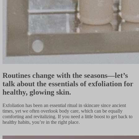
Routines change with the seasons—let’s
talk about the essentials of exfoliation for
healthy, glowing skin.​​​​‌ ‍ ​‍​‍‌‍ ‌ ​‍‌‍‍‌‌‍‌ ‌‍‍‌‌‍ ‍​‍​‍​ ‍‍​‍​‍‌ ​ ‌‍​‌‌‍ ‍‌‍‍‌‌ ‌​‌ ‍‌​‍ ‍‌‍‍‌‌‍ ​‍​‍​‍ ​​‍​‍‌‍‍​‌ ​‍‌‍‌‌‌‍‌‍​‍​‍​ ‍‍​‍​‍‌‍‍​‌ ‌​‌ ‌​‌ ​​‌ ​ ​ ‍‍​‍ ​‍ ‌‍‌ ‌‍‌‌‌‍ ​‌‍​ ‌‍​‌‌ ​‍‌‍‌‌​‍ ‍‌ ​ ‌‍​‌‌‍ ‍‌‍‍‌‌ ‌​‌ ‍‌​‍ ‍‌ ​ ‌ ‌​‌ ‌‌‌‍‌​‌‍‍‌‌‍ ​‍ ‌‍‍‌‌‍ ‍‌ ‌​‌‍‌‌‌‍ ‍‌ ‌​​‍ ‌‍‌‌‌‍‌​‌‍‍‌‌ ‌​​‍ ‌‍ ‌‌‍ ‌‍‌​‌‍‌‌​ ‌‌ ​​‌ ​‍‌‍‌‌‌ ​ ‌‍‌‌‌‍ ‍‌ ‌​‌‍​‌‌ ‌​‌‍‍‌‌‍ ‌‍ ‍​ ‍ ‌‍‍‌‌‍‌​​ ‌‌‍‌‌​ ​‍‌‍‌‌​ ‌‍‌‍‌‌​ ‌‍​ ‍​​ ‍‌​‍ ‌​ ‍​‌‍​ ​ ​ ‌‍‌​​‍ ‌​ ‌​‌‍‌‍​ ‌‌‌‍​ ​‍ ‌‌‍​‍​ ​​‌‍​ ​ ​‍​‍ ‌‌‍​ ​ ‌‍​ ‌‍​ ‌‌​ ‍​​ ​‍​ ‍‌‌‍​‌​ ​‌​ ‌‌‌‍​‌​ ‌ ​ ‍ ‌ ‌​‌ ‍‌‌ ​​‌‍‌‌​ ‌‌‍​‌‌ ​‍‌ ‌​‌‍‍‌‌‍​ ‌‍ ​‌‍‌‌​ ‍ ‌ ​​‌‍​‌‌ ‌​‌‍‍​​ ‌‌‍​‍‌‍ ‌‍‌​‌ ‍‌​‍‌‌​ ‌‌‌​​‍‌‌ ‌‍‍ ‌‍‌‌‌ ‍‌​‍‌‌​ ​ ‌​‌​​‍‌‌​ ​ ‌​‌​​‍‌‌​ ​‍​ ​‍​ ​ ‌‍​‍​ ‍​​ ‌‌​ ‍​​ ‌‌​ ‌​‌‍​‌​ ​‌​ ​‍‌‍​ ‌‍​ ​‍‌‌​ ​‍​ ​‍​‍‌‌​ ‌‌‌​‌​​‍ ‍‌‍​ ‌‍‍​‌‍‍‌‌‍ ​‌‍‌​‌ ​‍‌‍‌‌‌‍ ‍​‍‌‌​ ‌‌‌​​‍‌‌ ‌‍‍ ‌‍‌‌‌ ‍‌​‍‌‌​ ​ ‌​‌​​‍‌‌​ ​ ‌​‌​​‍‌‌​ ​‍​ ​‍​ ‌​​ ​‌‌‍​‌‌‍​‍​ ‍‌​ ‌​​ ‌​​ ‍​​ ​ ​ ‌‍‌‍​ ​ ‌​​‍‌‌​ ​‍​ ​‍​‍‌‌​ ‌‌‌​‌​​‍ ‍‌ ‌​‌‍‌‌‌ ‍​‌ ‌​​ ‌‍​‍‌‍​‌‌ ​ ‌‍‌‌‌‌‌‌‌ ​‍‌‍ ​​ ‌‌‍‍​‌ ‌​‌ ‌​‌ ​​‌ ​ ​‍‌‌​ ​ ‌​​‌​‍‌‌​ ​‍‌​‌‍​‍‌‌​ ​‍‌​‌‍‌‍‌ ‌‍‌‌‌‍ ​‌‍​ ‌‍​‌‌ ​‍‌‍‌‌​‍ ‍‌ ​ ‌‍​‌‌‍ ‍‌‍‍‌‌ ‌​‌ ‍‌​‍ ‍‌ ​ ‌ ‌​‌ ‌‌‌‍‌​‌‍‍‌‌‍ ​‍‌‍‌‍‍‌‌‍‌​​ ‌‌‍‌‌​ ​‍‌‍‌‌​ ‌‍‌‍‌‌​ ‌‍​ ‍​​ ‍‌​‍ ‌​ ‍​‌‍​ ​ ​ ‌‍‌​​‍ ‌​ ‌​‌‍‌‍​ ‌‌‌‍​ ​‍ ‌‌‍​‍​ ​​‌‍​ ​ ​‍​‍ ‌‌‍​ ​ ‌‍​ ‌‍​ ‌‌​ ‍​​ ​‍​ ‍‌‌‍​‌​ ​‌​ ‌‌‌‍​‌​ ‌ ​‍‌‍‌ ‌​‌ ‍‌‌ ​​‌‍‌‌​ ‌‌‍​‌‌ ​‍‌ ‌​‌‍‍‌‌‍​ ‌‍ ​‌‍‌‌​‍‌‍‌ ​​‌‍​‌‌ ‌​‌‍‍​​ ‌‌‍​‍‌‍ ‌‍‌​‌ ‍‌​‍‌‌​ ‌‌‌​​‍‌‌ ‌‍‍ ‌‍‌‌‌ ‍‌​‍‌‌​ ​ ‌​‌​​‍‌‌​ ​ ‌​‌​​‍‌‌​ ​‍​ ​‍​ ​ ‌‍​‍​ ‍​​ ‌‌​ ‍​​ ‌‌​ ‌​‌‍​‌​ ​‌​ ​‍‌‍​ ‌‍​ ​‍‌‌​ ​‍​ ​‍​‍‌‌​ ‌‌‌​‌​​‍ ‍‌‍​ ‌‍‍​‌‍‍‌‌‍ ​‌‍‌​‌ ​‍‌‍‌‌‌‍ ‍​‍‌‌​ ‌‌‌​​‍‌‌ ‌‍‍ ‌‍‌‌‌ ‍‌​‍‌‌​ ​ ‌​‌​​‍‌‌​ ​ ‌​‌​​‍‌‌​ ​‍​ ​‍​ ‌​​ ​‌‌‍​‌‌‍​‍​ ‍‌​ ‌​​ ‌​​ ‍​​ ​ ​ ‌‍‌‍​ ​ ‌​​‍‌‌​ ​‍​ ​‍​‍‌‌​ ‌‌‌​‌​​‍ ‍‌ ‌​‌‍‌‌‌ ‍​‌ ‌​​‍‌‍‌ ​​‌‍‌‌‌ ​‍‌ ​ ‌ ​​‌‍‌‌‌‍​ ‌ ‌​‌‍‍‌‌ ‌‍‌‍‌‌​ ‌‌ ​​‌ ‌‌‌‍​‍‌‍ ​‌‍‍‌‌ ​ ‌‍‍​‌‍‌‌‌‍‌​​‍​‍‌ ‌
Exfoliation has been an essential ritual in skincare since ancient
times, yet we often overlook body care, which can be equally
comforting and revitalizing. If you need a little boost to get back to
healthy habits, you’re in the right place.