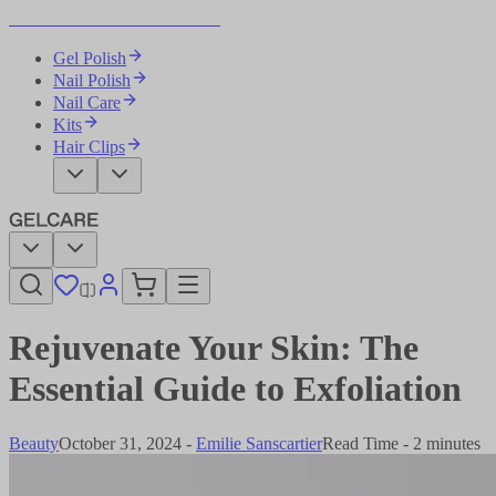
Become Your Own Nail Artist
Gel Polish
Nail Polish
Nail Care
Kits
Hair Clips
Rejuvenate Your Skin: The
Essential Guide to Exfoliation​​​​‌ ‍ ​‍​‍‌‍ ‌ ​‍‌‍‍‌‌‍‌ ‌‍‍‌‌‍ ‍​‍​‍​ ‍‍​‍​‍‌ ​ ‌‍​‌‌‍ ‍‌‍‍‌‌ ‌​‌ ‍‌​‍ ‍‌‍‍‌‌‍ ​‍​‍​‍ ​​‍​‍‌‍‍​‌ ​‍‌‍‌‌‌‍‌‍​‍​‍​ ‍‍​‍​‍‌‍‍​‌ ‌​‌ ‌​‌ ​​‌ ​ ​ ‍‍​‍ ​‍ ‌‍‌ ‌‍‌‌‌‍ ​‌‍​ ‌‍​‌‌ ​‍‌‍‌‌​‍ ‍‌ ​ ‌‍​‌‌‍ ‍‌‍‍‌‌ ‌​‌ ‍‌​‍ ‍‌ ​ ‌ ‌​‌ ‌‌‌‍‌​‌‍‍‌‌‍ ​‍ ‌‍‍‌‌‍ ‍‌ ‌​‌‍‌‌‌‍ ‍‌ ‌​​‍ ‌‍‌‌‌‍‌​‌‍‍‌‌ ‌​​‍ ‌‍ ‌‌‍ ‌‍‌​‌‍‌‌​ ‌‌ ​​‌ ​‍‌‍‌‌‌ ​ ‌‍‌‌‌‍ ‍‌ ‌​‌‍​‌‌ ‌​‌‍‍‌‌‍ ‌‍ ‍​ ‍ ‌‍‍‌‌‍‌​​ ‌‌‍‌‌​ ​‍‌‍‌‌​ ‌‍‌‍‌‌​ ‌‍​ ‍​​ ‍‌​‍ ‌​ ‍​‌‍​ ​ ​ ‌‍‌​​‍ ‌​ ‌​‌‍‌‍​ ‌‌‌‍​ ​‍ ‌‌‍​‍​ ​​‌‍​ ​ ​‍​‍ ‌‌‍​ ​ ‌‍​ ‌‍​ ‌‌​ ‍​​ ​‍​ ‍‌‌‍​‌​ ​‌​ ‌‌‌‍​‌​ ‌ ​ ‍ ‌ ‌​‌ ‍‌‌ ​​‌‍‌‌​ ‌‌‍​‌‌ ​‍‌ ‌​‌‍‍‌‌‍​ ‌‍ ​‌‍‌‌​ ‍ ‌ ​​‌‍​‌‌ ‌​‌‍‍​​ ‌‌ ‌​‌‍‍‌‌ ‌​‌‍ ​‌‍‌‌​ ‌‍​‍‌‍​‌‌ ​ ‌‍‌‌‌‌‌‌‌ ​‍‌‍ ​​ ‌‌‍‍​‌ ‌​‌ ‌​‌ ​​‌ ​ ​‍‌‌​ ​ ‌​​‌​‍‌‌​ ​‍‌​‌‍​‍‌‌​ ​‍‌​‌‍‌‍‌ ‌‍‌‌‌‍ ​‌‍​ ‌‍​‌‌ ​‍‌‍‌‌​‍ ‍‌ ​ ‌‍​‌‌‍ ‍‌‍‍‌‌ ‌​‌ ‍‌​‍ ‍‌ ​ ‌ ‌​‌ ‌‌‌‍‌​‌‍‍‌‌‍ ​‍‌‍‌‍‍‌‌‍‌​​ ‌‌‍‌‌​ ​‍‌‍‌‌​ ‌‍‌‍‌‌​ ‌‍​ ‍​​ ‍‌​‍ ‌​ ‍​‌‍​ ​ ​ ‌‍‌​​‍ ‌​ ‌​‌‍‌‍​ ‌‌‌‍​ ​‍ ‌‌‍​‍​ ​​‌‍​ ​ ​‍​‍ ‌‌‍​ ​ ‌‍​ ‌‍​ ‌‌​ ‍​​ ​‍​ ‍‌‌‍​‌​ ​‌​ ‌‌‌‍​‌​ ‌ ​‍‌‍‌ ‌​‌ ‍‌‌ ​​‌‍‌‌​ ‌‌‍​‌‌ ​‍‌ ‌​‌‍‍‌‌‍​ ‌‍ ​‌‍‌‌​‍‌‍‌ ​​‌‍​‌‌ ‌​‌‍‍​​ ‌‌ ‌​‌‍‍‌‌ ‌​‌‍ ​‌‍‌‌​‍‌‍‌ ​​‌‍‌‌‌ ​‍‌ ​ ‌ ​​‌‍‌‌‌‍​ ‌ ‌​‌‍‍‌‌ ‌‍‌‍‌‌​ ‌‌ ​​‌ ‌‌‌‍​‍‌‍ ​‌‍‍‌‌ ​ ‌‍‍​‌‍‌‌‌‍‌​​‍​‍‌ ‌
Beauty
October 31, 2024
-
Emilie Sanscartier​​​​‌ ‍ ​‍​‍‌‍ ‌ ​‍‌‍‍‌‌‍‌ ‌‍‍‌‌‍ ‍​‍​‍​ ‍‍​‍​‍‌ ​ ‌‍​‌‌‍ ‍‌‍‍‌‌ ‌​‌ ‍‌​‍ ‍‌‍‍‌‌‍ ​‍​‍​‍ ​​‍​‍‌‍‍​‌ ​‍‌‍‌‌‌‍‌‍​‍​‍​ ‍‍​‍​‍‌‍‍​‌ ‌​‌ ‌​‌ ​​‌ ​ ​ ‍‍​‍ ​‍ ‌‍‌ ‌‍‌‌‌‍ ​‌‍​ ‌‍​‌‌ ​‍‌‍‌‌​‍ ‍‌ ​ ‌‍​‌‌‍ ‍‌‍‍‌‌ ‌​‌ ‍‌​‍ ‍‌ ​ ‌ ‌​‌ ‌‌‌‍‌​‌‍‍‌‌‍ ​‍ ‌‍‍‌‌‍ ‍‌ ‌​‌‍‌‌‌‍ ‍‌ ‌​​‍ ‌‍‌‌‌‍‌​‌‍‍‌‌ ‌​​‍ ‌‍ ‌‌‍ ‌‍‌​‌‍‌‌​ ‌‌ ​​‌ ​‍‌‍‌‌‌ ​ ‌‍‌‌‌‍ ‍‌ ‌​‌‍​‌‌ ‌​‌‍‍‌‌‍ ‌‍ ‍​ ‍ ‌‍‍‌‌‍‌​​ ‌​ ‌‌‌‍​‌‌‍‌‌​ ‌‍‌‍‌‌‌‍​‌​ ​​​ ‍​​‍ ‌‌‍​‍‌‍‌​‌‍‌‌​ ‍‌​‍ ‌​ ‌​​ ‌ ‌‍​‌​ ​ ​‍ ‌​ ‍‌​ ​​​ ‍‌​ ‍​​‍ ‌​ ​‌‌‍​‌‌‍‌​​ ‌ ‌‍‌‍​ ‍​‌‍‌‌​ ‌‌​ ​‍‌‍‌​‌‍‌‍​ ‌‌​ ‍ ‌ ‌​‌ ‍‌‌ ​​‌‍‌‌​ ‌‌‍​‌‌ ‌‌‌ ‌​‌‍‍​‌‍ ‌ ​‍​ ‍ ‌ ​​‌‍​‌‌ ‌​‌‍‍​​ ‌‌‍ ‍‌‍​‌‌‍ ‌‌‍‌‌​ ‌‍​‍‌‍​‌‌ ​ ‌‍‌‌‌‌‌‌‌ ​‍‌‍ ​​ ‌‌‍‍​‌ ‌​‌ ‌​‌ ​​‌ ​ ​‍‌‌​ ​ ‌​​‌​‍‌‌​ ​‍‌​‌‍​‍‌‌​ ​‍‌​‌‍‌‍‌ ‌‍‌‌‌‍ ​‌‍​ ‌‍​‌‌ ​‍‌‍‌‌​‍ ‍‌ ​ ‌‍​‌‌‍ ‍‌‍‍‌‌ ‌​‌ ‍‌​‍ ‍‌ ​ ‌ ‌​‌ ‌‌‌‍‌​‌‍‍‌‌‍ ​‍‌‍‌‍‍‌‌‍‌​​ ‌​ ‌‌‌‍​‌‌‍‌‌​ ‌‍‌‍‌‌‌‍​‌​ ​​​ ‍​​‍ ‌‌‍​‍‌‍‌​‌‍‌‌​ ‍‌​‍ ‌​ ‌​​ ‌ ‌‍​‌​ ​ ​‍ ‌​ ‍‌​ ​​​ ‍‌​ ‍​​‍ ‌​ ​‌‌‍​‌‌‍‌​​ ‌ ‌‍‌‍​ ‍​‌‍‌‌​ ‌‌​ ​‍‌‍‌​‌‍‌‍​ ‌‌​‍‌‍‌ ‌​‌ ‍‌‌ ​​‌‍‌‌​ ‌‌‍​‌‌ ‌‌‌ ‌​‌‍‍​‌‍ ‌ ​‍​‍‌‍‌ ​​‌‍​‌‌ ‌​‌‍‍​​ ‌‌‍ ‍‌‍​‌‌‍ ‌‌‍‌‌​‍‌‍‌ ​​‌‍‌‌‌ ​‍‌ ​ ‌ ​​‌‍‌‌‌‍​ ‌ ‌​‌‍‍‌‌ ‌‍‌‍‌‌​ ‌‌ ​​‌ ‌‌‌‍​‍‌‍ ​‌‍‍‌‌ ​ ‌‍‍​‌‍‌‌‌‍‌​​‍​‍‌ ‌
Read Time - 2 minutes